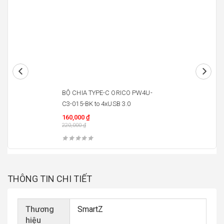
27%
BỘ CHIA TYPE-C ORICO PW4U-
C3-015-BK to 4xUSB 3.0
160,000
₫
220,000
₫
THÔNG TIN CHI TIẾT
Thương
SmartZ
hiệu