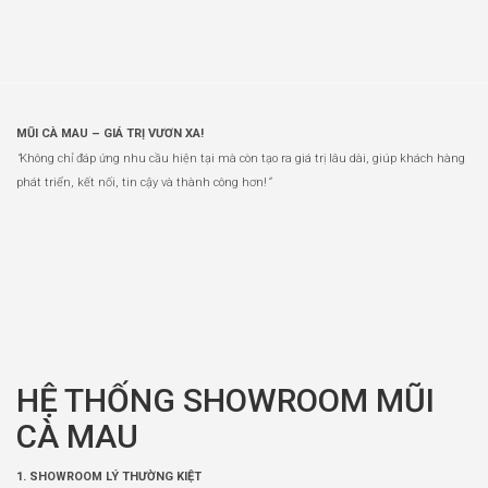
MŨI CÀ MAU – GIÁ TRỊ VƯƠN XA!
“
Không chỉ đáp ứng nhu cầu hiện tại mà còn tạo ra giá trị lâu dài, giúp khách hàng
phát triển, kết nối, tin cậy và thành công hơn!
”
HỆ THỐNG SHOWROOM MŨI
CÀ MAU
1. SHOWROOM LÝ THƯỜNG KIỆT