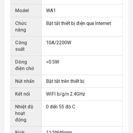
Model
WA1
Chức
Bật tắt thiết bị điện qua Internet
năng
Công
10A/2200W
suất
Dòng
<0.5W
điện chờ
Nút nhấn
Bật tắt trên thiết bị
Kết nối
WIFI b/g/n 2.4GHz
Nhiệt độ
0 đến 55 độ C
hoạt
động
Kích
11.5*6*6mm