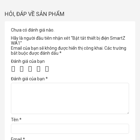
HỎI, ĐÁP VỀ SẢN PHẨM
Ví dụ: Contactor WA1 kết nối với đèn ngủ. Tôi có thể
hẹn giờ 5h sáng hôm sau đèn ngủ sẽ tắt. Hoặc tự bật
Chưa có đánh giá nào.
đèn lên và có thể đặt sau 1 tiếng sau đèn đó sẽ tắt.
Hãy là người đầu tiên nhận xét “Bật tắt thiết bị điện SmartZ
WA1”
Bạn có thể chia sẽ cho các thành viên trong nhà của
Email của bạn sẽ không được hiển thị công khai.
Các trường
bắt buộc được đánh dấu
*
mình để có thể điều khiển bật/tắt thiết bị (Chia sẽ lên
tới 1000 người – Quá khủng)
Đánh giá của bạn
Đánh giá của bạn
*
Tên
*
Email
*