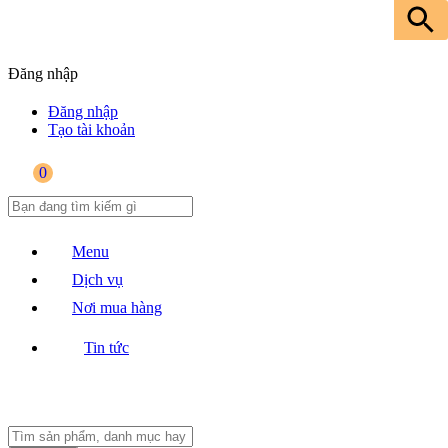
Đăng nhập
Đăng nhập
Tạo tài khoản
0
Menu
Dịch vụ
Nơi mua hàng
Tin tức