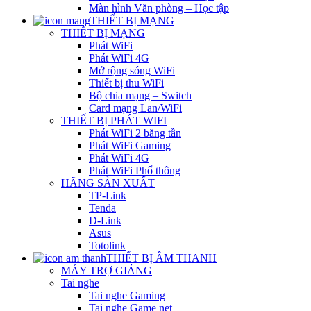
Màn hình Văn phòng – Học tập
THIẾT BỊ MẠNG
THIẾT BỊ MẠNG
Phát WiFi
Phát WiFi 4G
Mở rộng sóng WiFi
Thiết bị thu WiFi
Bộ chia mạng – Switch
Card mạng Lan/WiFi
THIẾT BỊ PHÁT WIFI
Phát WiFi 2 băng tần
Phát WiFi Gaming
Phát WiFi 4G
Phát WiFi Phổ thông
HÃNG SẢN XUẤT
TP-Link
Tenda
D-Link
Asus
Totolink
THIẾT BỊ ÂM THANH
MÁY TRỢ GIẢNG
Tai nghe
Tai nghe Gaming
Tai nghe Game net