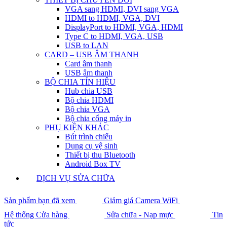
VGA sang HDMI, DVI sang VGA
HDMI to HDMI, VGA, DVI
DisplayPort to HDMI, VGA, HDMI
Type C to HDMI, VGA, USB
USB to LAN
CARD – USB ÂM THANH
Card âm thanh
USB âm thanh
BỘ CHIA TÍN HIỆU
Hub chia USB
Bộ chia HDMI
Bộ chia VGA
Bộ chia cổng máy in
PHỤ KIỆN KHÁC
Bút trình chiếu
Dụng cụ vệ sinh
Thiết bị thu Bluetooth
Android Box TV
DỊCH VỤ SỬA CHỮA
Sản phẩm bạn đã xem
Giảm giá Camera WiFi
Hệ thống Cửa hàng
Sửa chữa - Nạp mực
Tin
tức