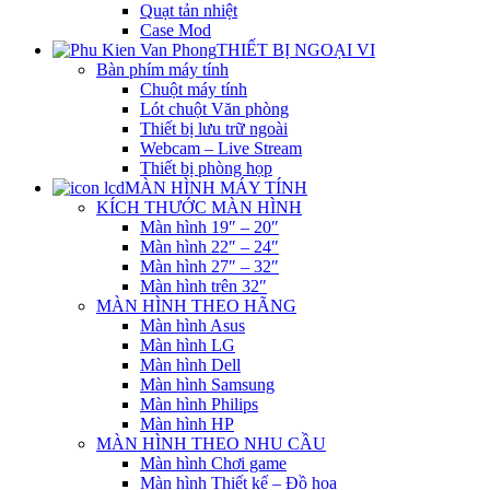
Quạt tản nhiệt
Case Mod
THIẾT BỊ NGOẠI VI
Bàn phím máy tính
Chuột máy tính
Lót chuột Văn phòng
Thiết bị lưu trữ ngoài
Webcam – Live Stream
Thiết bị phòng họp
MÀN HÌNH MÁY TÍNH
KÍCH THƯỚC MÀN HÌNH
Màn hình 19″ – 20″
Màn hình 22″ – 24″
Màn hình 27″ – 32″
Màn hình trên 32″
MÀN HÌNH THEO HÃNG
Màn hình Asus
Màn hình LG
Màn hình Dell
Màn hình Samsung
Màn hình Philips
Màn hình HP
MÀN HÌNH THEO NHU CẦU
Màn hình Chơi game
Màn hình Thiết kế – Đồ họa