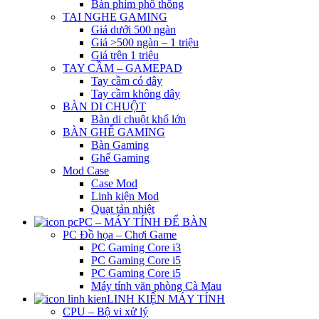
Bàn phím phổ thông
TAI NGHE GAMING
Giá dưới 500 ngàn
Giá >500 ngàn – 1 triệu
Giá trên 1 triệu
TAY CẦM – GAMEPAD
Tay cầm có dây
Tay cầm không dây
BÀN DI CHUỘT
Bàn di chuột khổ lớn
BÀN GHẾ GAMING
Bàn Gaming
Ghế Gaming
Mod Case
Case Mod
Linh kiện Mod
Quạt tản nhiệt
PC – MÁY TÍNH ĐỂ BÀN
PC Đồ họa – Chơi Game
PC Gaming Core i3
PC Gaming Core i5
PC Gaming Core i5
Máy tính văn phòng Cà Mau
LINH KIỆN MÁY TÍNH
CPU – Bộ vi xử lý