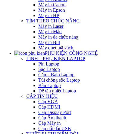
Máy in Canon
Máy in Epson
Máy in HP
TÌM THEO CHỨC NĂNG
Máy in Laser
Máy in Màu
Máy in đa chức năng
Máy in Bill
Máy quét mã vạch
PHỤ KIỆN CÔNG NGHỆ
LINH – PHỤ KIỆN LAPTOP
Pin Laptop
Sạc Laptop
Cặp – Balo Laptop
Túi chống sốc Laptop
Bàn Laptop
Đế tản nhiệt Laptop
CÁP TÍN HIỆU
Cáp VGA
Cáp HDMI
Cáp Display Port
Cáp Âm thanh
Cáp Máy in
Cáp nối dài USB
THIẾT BỊ CHUYỂN ĐỔI