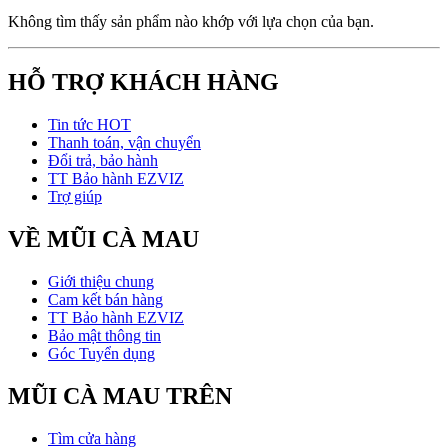
Không tìm thấy sản phẩm nào khớp với lựa chọn của bạn.
HỖ TRỢ KHÁCH HÀNG
Tin tức HOT
Thanh toán, vận chuyển
Đổi trả, bảo hành
TT Bảo hành EZVIZ
Trợ giúp
VỀ MŨI CÀ MAU
Giới thiệu chung
Cam kết bán hàng
TT Bảo hành EZVIZ
Bảo mật thông tin
Góc Tuyển dụng
MŨI CÀ MAU TRÊN
Tìm cửa hàng