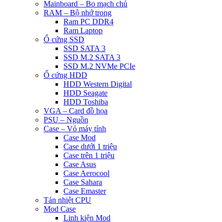
Mainboard – Bo mạch chủ
RAM – Bộ nhớ trong
Ram PC DDR4
Ram Laptop
Ổ cứng SSD
SSD SATA 3
SSD M.2 SATA 3
SSD M.2 NVMe PCIe
Ổ cứng HDD
HDD Western Digital
HDD Seagate
HDD Toshiba
VGA – Card đồ họa
PSU – Nguồn
Case – Vỏ máy tính
Case Mod
Case dưới 1 triệu
Case trên 1 triệu
Case Asus
Case Aerocool
Case Sahara
Case Emaster
Tản nhiệt CPU
Mod Case
Linh kiện Mod