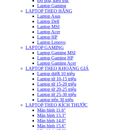
Đồ họa, kiến trúc
Laptop Gaming
LAPTOP THEO HÃNG
Laptop Asus
Laptop Dell
Laptop MSI
Laptop Acer
Laptop HP
Laptop Lenovo
LAPTOP GAMING
Laptop Gaming MSI
Laptop Gaming HP
Laptop Gaming Acer
LAPTOP THEO KHOẢNG GIÁ
Laptop dưới 10 triệu
Laptop từ 10-15 triệu
Laptop từ 15-20 triệu
Laptop từ 20-25 triệu
Laptop từ 25-30 triệu
Laptop trên 30 triệu
LAPTOP THEO KÍCH THƯỚC
Màn hình 11.6″
Màn hình 13.3″
Màn hình 14.0″
Màn hình 15.6″