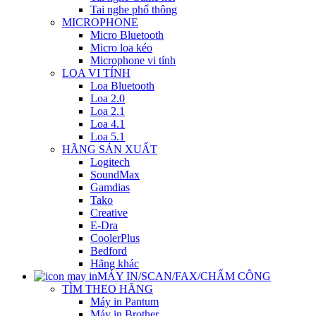
Tai nghe phổ thông
MICROPHONE
Micro Bluetooth
Micro loa kéo
Microphone vi tính
LOA VI TÍNH
Loa Bluetooth
Loa 2.0
Loa 2.1
Loa 4.1
Loa 5.1
HÃNG SẢN XUẤT
Logitech
SoundMax
Gamdias
Tako
Creative
E-Dra
CoolerPlus
Bedford
Hãng khác
MÁY IN/SCAN/FAX/CHẤM CÔNG
TÌM THEO HÃNG
Máy in Pantum
Máy in Brother