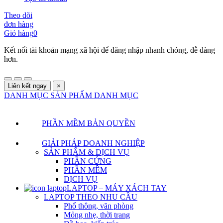
Theo dõi
đơn hàng
Giỏ hàng
0
Kết nối tài khoản mạng xã hội để đăng nhập nhanh chóng, dễ dàng
hơn.
Liên kết ngay
×
DANH MỤC SẢN PHẨM
DANH MỤC
PHẦN MỀM BẢN QUYỀN
GIẢI PHÁP DOANH NGHIỆP
SẢN PHẨM & DỊCH VỤ
PHẦN CỨNG
PHẦN MỀM
DỊCH VỤ
LAPTOP – MÁY XÁCH TAY
LAPTOP THEO NHU CẦU
Phổ thông, văn phòng
Mỏng nhẹ, thời trang