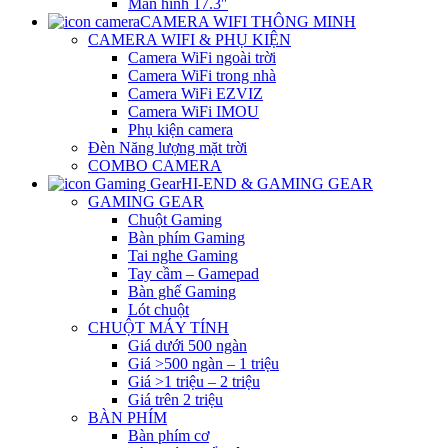
Màn hình 17.3″
CAMERA WIFI THÔNG MINH
CAMERA WIFI & PHỤ KIỆN
Camera WiFi ngoài trời
Camera WiFi trong nhà
Camera WiFi EZVIZ
Camera WiFi IMOU
Phụ kiện camera
Đèn Năng lượng mặt trời
COMBO CAMERA
HI-END & GAMING GEAR
GAMING GEAR
Chuột Gaming
Bàn phím Gaming
Tai nghe Gaming
Tay cầm – Gamepad
Bàn ghế Gaming
Lót chuột
CHUỘT MÁY TÍNH
Giá dưới 500 ngàn
Giá >500 ngàn – 1 triệu
Giá >1 triệu – 2 triệu
Giá trên 2 triệu
BÀN PHÍM
Bàn phím cơ