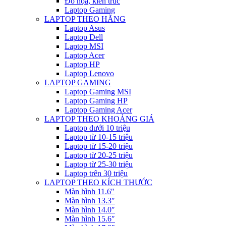
Đồ họa, kiến trúc
Laptop Gaming
LAPTOP THEO HÃNG
Laptop Asus
Laptop Dell
Laptop MSI
Laptop Acer
Laptop HP
Laptop Lenovo
LAPTOP GAMING
Laptop Gaming MSI
Laptop Gaming HP
Laptop Gaming Acer
LAPTOP THEO KHOẢNG GIÁ
Laptop dưới 10 triệu
Laptop từ 10-15 triệu
Laptop từ 15-20 triệu
Laptop từ 20-25 triệu
Laptop từ 25-30 triệu
Laptop trên 30 triệu
LAPTOP THEO KÍCH THƯỚC
Màn hình 11.6″
Màn hình 13.3″
Màn hình 14.0″
Màn hình 15.6″