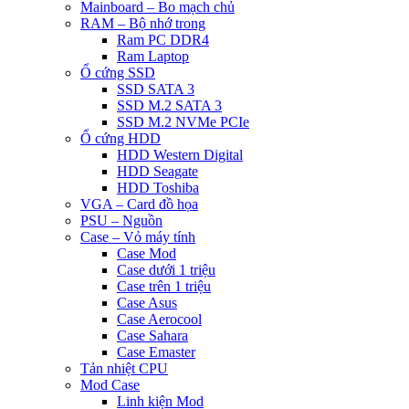
Mainboard – Bo mạch chủ
RAM – Bộ nhớ trong
Ram PC DDR4
Ram Laptop
Ổ cứng SSD
SSD SATA 3
SSD M.2 SATA 3
SSD M.2 NVMe PCIe
Ổ cứng HDD
HDD Western Digital
HDD Seagate
HDD Toshiba
VGA – Card đồ họa
PSU – Nguồn
Case – Vỏ máy tính
Case Mod
Case dưới 1 triệu
Case trên 1 triệu
Case Asus
Case Aerocool
Case Sahara
Case Emaster
Tản nhiệt CPU
Mod Case
Linh kiện Mod