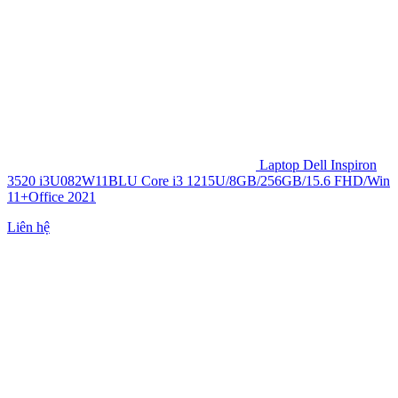
Laptop Dell Inspiron
3520 i3U082W11BLU Core i3 1215U/8GB/256GB/15.6 FHD/Win
11+Office 2021
Liên hệ