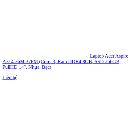
Laptop Acer Aspire
A314-36M-37FM (Core i3, Ram DDR4 8GB, SSD 256GB,
FullHD 14″, Nhựa, Bạc)
Liên hệ