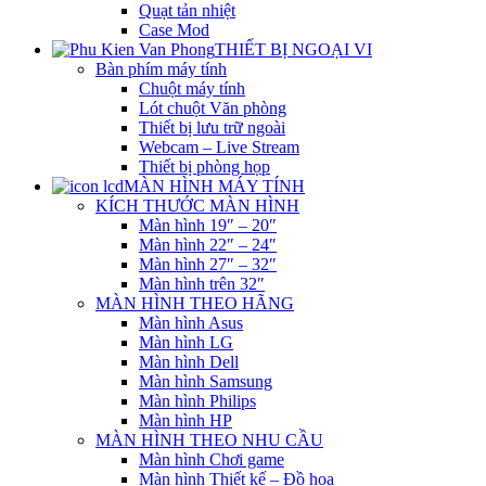
Quạt tản nhiệt
Case Mod
THIẾT BỊ NGOẠI VI
Bàn phím máy tính
Chuột máy tính
Lót chuột Văn phòng
Thiết bị lưu trữ ngoài
Webcam – Live Stream
Thiết bị phòng họp
MÀN HÌNH MÁY TÍNH
KÍCH THƯỚC MÀN HÌNH
Màn hình 19″ – 20″
Màn hình 22″ – 24″
Màn hình 27″ – 32″
Màn hình trên 32″
MÀN HÌNH THEO HÃNG
Màn hình Asus
Màn hình LG
Màn hình Dell
Màn hình Samsung
Màn hình Philips
Màn hình HP
MÀN HÌNH THEO NHU CẦU
Màn hình Chơi game
Màn hình Thiết kế – Đồ họa