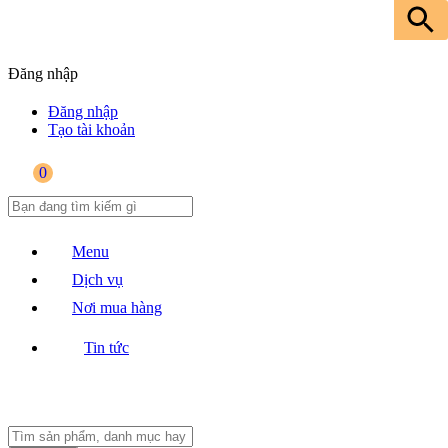
Đăng nhập
Đăng nhập
Tạo tài khoản
0
Menu
Dịch vụ
Nơi mua hàng
Tin tức