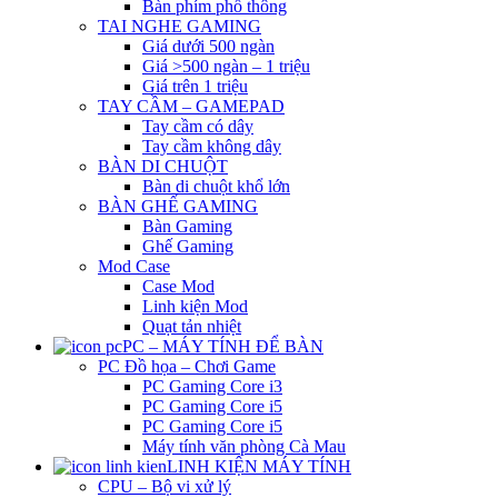
Bàn phím phổ thông
TAI NGHE GAMING
Giá dưới 500 ngàn
Giá >500 ngàn – 1 triệu
Giá trên 1 triệu
TAY CẦM – GAMEPAD
Tay cầm có dây
Tay cầm không dây
BÀN DI CHUỘT
Bàn di chuột khổ lớn
BÀN GHẾ GAMING
Bàn Gaming
Ghế Gaming
Mod Case
Case Mod
Linh kiện Mod
Quạt tản nhiệt
PC – MÁY TÍNH ĐỂ BÀN
PC Đồ họa – Chơi Game
PC Gaming Core i3
PC Gaming Core i5
PC Gaming Core i5
Máy tính văn phòng Cà Mau
LINH KIỆN MÁY TÍNH
CPU – Bộ vi xử lý