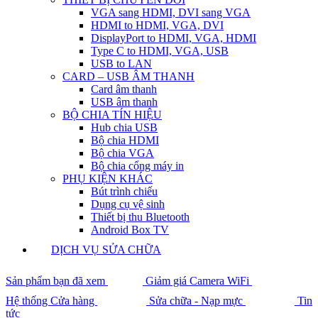
VGA sang HDMI, DVI sang VGA
HDMI to HDMI, VGA, DVI
DisplayPort to HDMI, VGA, HDMI
Type C to HDMI, VGA, USB
USB to LAN
CARD – USB ÂM THANH
Card âm thanh
USB âm thanh
BỘ CHIA TÍN HIỆU
Hub chia USB
Bộ chia HDMI
Bộ chia VGA
Bộ chia cổng máy in
PHỤ KIỆN KHÁC
Bút trình chiếu
Dụng cụ vệ sinh
Thiết bị thu Bluetooth
Android Box TV
DỊCH VỤ SỬA CHỮA
Sản phẩm bạn đã xem
Giảm giá Camera WiFi
Hệ thống Cửa hàng
Sửa chữa - Nạp mực
Tin
tức