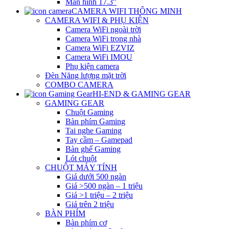
Màn hình 17.3″
CAMERA WIFI THÔNG MINH
CAMERA WIFI & PHỤ KIỆN
Camera WiFi ngoài trời
Camera WiFi trong nhà
Camera WiFi EZVIZ
Camera WiFi IMOU
Phụ kiện camera
Đèn Năng lượng mặt trời
COMBO CAMERA
HI-END & GAMING GEAR
GAMING GEAR
Chuột Gaming
Bàn phím Gaming
Tai nghe Gaming
Tay cầm – Gamepad
Bàn ghế Gaming
Lót chuột
CHUỘT MÁY TÍNH
Giá dưới 500 ngàn
Giá >500 ngàn – 1 triệu
Giá >1 triệu – 2 triệu
Giá trên 2 triệu
BÀN PHÍM
Bàn phím cơ