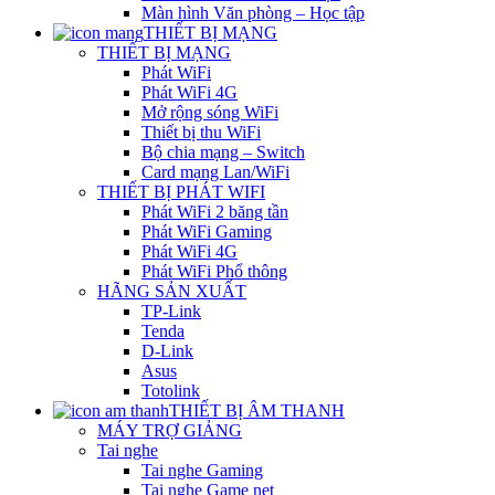
Màn hình Văn phòng – Học tập
THIẾT BỊ MẠNG
THIẾT BỊ MẠNG
Phát WiFi
Phát WiFi 4G
Mở rộng sóng WiFi
Thiết bị thu WiFi
Bộ chia mạng – Switch
Card mạng Lan/WiFi
THIẾT BỊ PHÁT WIFI
Phát WiFi 2 băng tần
Phát WiFi Gaming
Phát WiFi 4G
Phát WiFi Phổ thông
HÃNG SẢN XUẤT
TP-Link
Tenda
D-Link
Asus
Totolink
THIẾT BỊ ÂM THANH
MÁY TRỢ GIẢNG
Tai nghe
Tai nghe Gaming
Tai nghe Game net