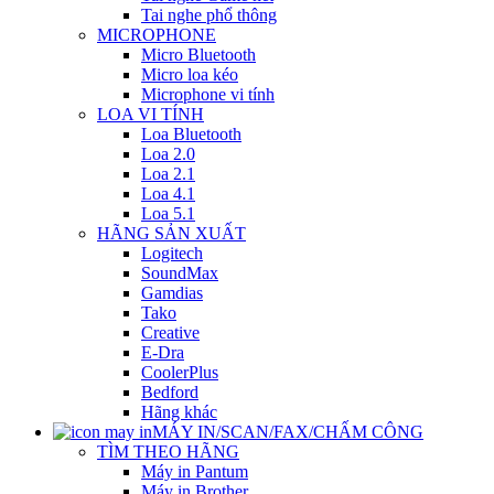
Tai nghe phổ thông
MICROPHONE
Micro Bluetooth
Micro loa kéo
Microphone vi tính
LOA VI TÍNH
Loa Bluetooth
Loa 2.0
Loa 2.1
Loa 4.1
Loa 5.1
HÃNG SẢN XUẤT
Logitech
SoundMax
Gamdias
Tako
Creative
E-Dra
CoolerPlus
Bedford
Hãng khác
MÁY IN/SCAN/FAX/CHẤM CÔNG
TÌM THEO HÃNG
Máy in Pantum
Máy in Brother