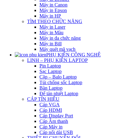
Máy in Canon
Máy in Epson
Máy in HP
TÌM THEO CHỨC NĂNG
Máy in Laser
Máy in Màu
Máy in đa chức năng
Máy in Bill
Máy quét mã vạch
PHỤ KIỆN CÔNG NGHỆ
LINH – PHỤ KIỆN LAPTOP
Pin Laptop
Sạc Laptop
Cặp – Balo Laptop
Túi chống sốc Laptop
Bàn Laptop
Đế tản nhiệt Laptop
CÁP TÍN HIỆU
Cáp VGA
Cáp HDMI
Cáp Display Port
Cáp Âm thanh
Cáp Máy in
Cáp nối dài USB
THIẾT BỊ CHUYỂN ĐỔI