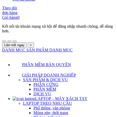
Theo dõi
đơn hàng
Giỏ hàng
0
Kết nối tài khoản mạng xã hội để đăng nhập nhanh chóng, dễ dàng
hơn.
Liên kết ngay
×
DANH MỤC SẢN PHẨM
DANH MỤC
PHẦN MỀM BẢN QUYỀN
GIẢI PHÁP DOANH NGHIỆP
SẢN PHẨM & DỊCH VỤ
PHẦN CỨNG
PHẦN MỀM
DỊCH VỤ
LAPTOP – MÁY XÁCH TAY
LAPTOP THEO NHU CẦU
Phổ thông, văn phòng
Mỏng nhẹ, thời trang