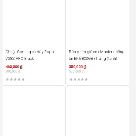
Chuột Gaming có dây Rapoo
Bàn phím giả cơ eMaster chống
V28S PRO Black
ồn EKG803GB (Trắng Xanh)
460,000
₫
350,000
₫
680,000
₫
590,000
₫
30%
35%