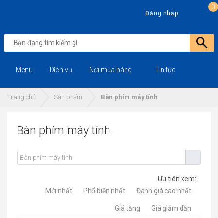
0
Đăng nhập
Menu
Dịch vụ
Nơi mua hàng
Tin tức
Trang chủ
Sản phẩm
Bàn phím máy tính
Bàn phím máy tính
Ưu tiên xem:
Mới nhất
Phổ biến nhất
Đánh giá cao nhất
Giá tăng
Giá giảm dần