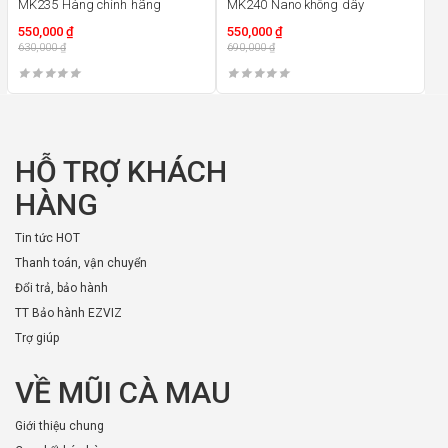
MK235 Hàng chính hãng
MK240 Nano không dây
550,000
₫
550,000
₫
630,000
₫
690,000
₫
HỖ TRỢ KHÁCH
HÀNG
Tin tức HOT
Thanh toán, vận chuyển
Đổi trả, bảo hành
TT Bảo hành EZVIZ
Trợ giúp
VỀ MŨI CÀ MAU
Giới thiệu chung