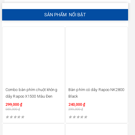
SẢN PHẨM NỔI BẬT
47%
20%
Combo bàn phím chuột không
Bàn phím có dây Rapoo NK2800
dây Rapoo X1500 Màu Đen
Black
299,000
₫
240,000
₫
569,000
₫
299,000
₫
32%
41%