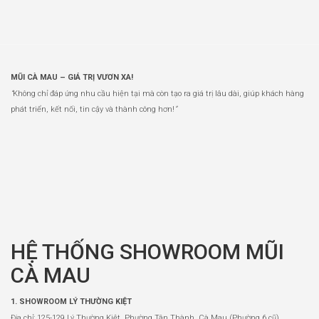
MŨI CÀ MAU – GIÁ TRỊ VƯƠN XA!
“
Không chỉ đáp ứng nhu cầu hiện tại mà còn tạo ra giá trị lâu dài, giúp khách hàng
phát triển, kết nối, tin cậy và thành công hơn!
”
HỆ THỐNG SHOWROOM MŨI
CÀ MAU
1. SHOWROOM LÝ THƯỜNG KIỆT
Địa chỉ: 125-129 Lý Thường Kiệt, Phường Tân Thành, Cà Mau (Phường 6 cũ)