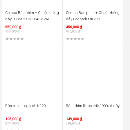
Combo Bàn phím + Chuột không
Combo Bàn phím + Chuột không
dây DISNEY SMK648M2AG
dây Logitech MK220
(PINK)
550,000
₫
450,000
₫
790,000
₫
690,000
₫
28%
32%
Bàn phím Logitech K120
Bàn phím Rapoo NK1900 có dây
195,000
₫
149,000
₫
270,000
₫
219,000
₫