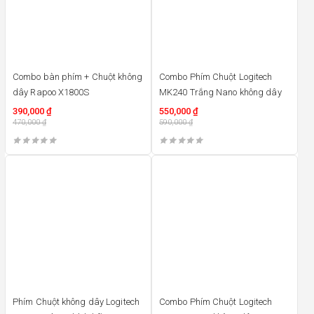
Combo bàn phím + Chuột không
Combo Phím Chuột Logitech
dây Rapoo X1800S
MK240 Trắng Nano không dây
390,000
₫
550,000
₫
470,000
₫
590,000
₫
13%
20%
Phím Chuột không dây Logitech
Combo Phím Chuột Logitech