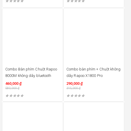
21%
8%
Combo Bàn phím Chuột Rapoo
Combo bàn phím + Chuột không
8000M không dây bluetooth
dây Rapoo X1800 Pro
460,000
₫
290,000
₫
580,000
₫
315,000
₫
17%
7%