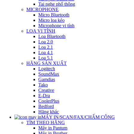
Tai nghe phổ thông
MICROPHONE
Micro Bluetooth
Micro loa kéo
Microphone vi tính
LOA VI TÍNH
Loa Bluetooth
Loa 2.0
Loa 2.1
Loa 4.1
Loa 5.1
HÃNG SẢN XUẤT
Logitech
SoundMax
Gamdias
Tako
Creative
E-Dra
CoolerPlus
Bedford
Hãng khác
MÁY IN/SCAN/FAX/CHẤM CÔNG
TÌM THEO HÃNG
Máy in Pantum
Máy in Brother