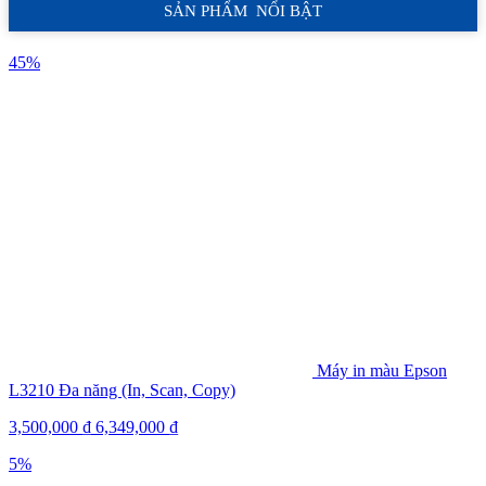
SẢN PHẨM NỔI BẬT
45%
Máy in màu Epson
L3210 Đa năng (In, Scan, Copy)
3,500,000
₫
6,349,000
₫
5%