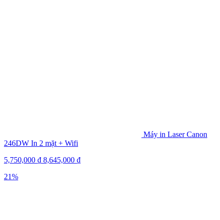
Máy in Laser Canon
246DW In 2 mặt + Wifi
5,750,000
₫
8,645,000
₫
21%