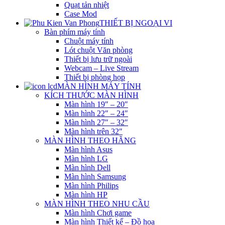
Quạt tản nhiệt
Case Mod
THIẾT BỊ NGOẠI VI
Bàn phím máy tính
Chuột máy tính
Lót chuột Văn phòng
Thiết bị lưu trữ ngoài
Webcam – Live Stream
Thiết bị phòng họp
MÀN HÌNH MÁY TÍNH
KÍCH THƯỚC MÀN HÌNH
Màn hình 19″ – 20″
Màn hình 22″ – 24″
Màn hình 27″ – 32″
Màn hình trên 32″
MÀN HÌNH THEO HÃNG
Màn hình Asus
Màn hình LG
Màn hình Dell
Màn hình Samsung
Màn hình Philips
Màn hình HP
MÀN HÌNH THEO NHU CẦU
Màn hình Chơi game
Màn hình Thiết kế – Đồ họa