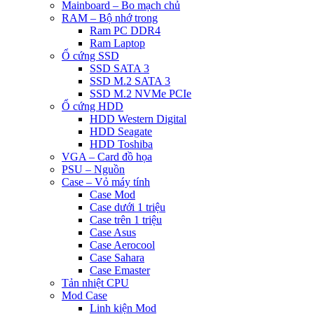
Mainboard – Bo mạch chủ
RAM – Bộ nhớ trong
Ram PC DDR4
Ram Laptop
Ổ cứng SSD
SSD SATA 3
SSD M.2 SATA 3
SSD M.2 NVMe PCIe
Ổ cứng HDD
HDD Western Digital
HDD Seagate
HDD Toshiba
VGA – Card đồ họa
PSU – Nguồn
Case – Vỏ máy tính
Case Mod
Case dưới 1 triệu
Case trên 1 triệu
Case Asus
Case Aerocool
Case Sahara
Case Emaster
Tản nhiệt CPU
Mod Case
Linh kiện Mod