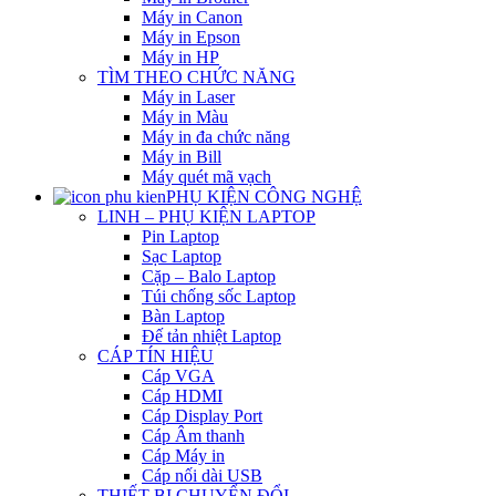
Máy in Canon
Máy in Epson
Máy in HP
TÌM THEO CHỨC NĂNG
Máy in Laser
Máy in Màu
Máy in đa chức năng
Máy in Bill
Máy quét mã vạch
PHỤ KIỆN CÔNG NGHỆ
LINH – PHỤ KIỆN LAPTOP
Pin Laptop
Sạc Laptop
Cặp – Balo Laptop
Túi chống sốc Laptop
Bàn Laptop
Đế tản nhiệt Laptop
CÁP TÍN HIỆU
Cáp VGA
Cáp HDMI
Cáp Display Port
Cáp Âm thanh
Cáp Máy in
Cáp nối dài USB
THIẾT BỊ CHUYỂN ĐỔI