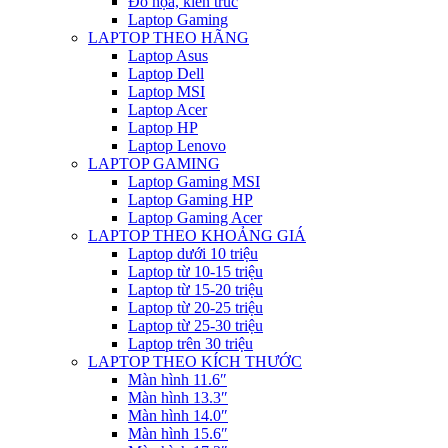
Đồ họa, kiến trúc
Laptop Gaming
LAPTOP THEO HÃNG
Laptop Asus
Laptop Dell
Laptop MSI
Laptop Acer
Laptop HP
Laptop Lenovo
LAPTOP GAMING
Laptop Gaming MSI
Laptop Gaming HP
Laptop Gaming Acer
LAPTOP THEO KHOẢNG GIÁ
Laptop dưới 10 triệu
Laptop từ 10-15 triệu
Laptop từ 15-20 triệu
Laptop từ 20-25 triệu
Laptop từ 25-30 triệu
Laptop trên 30 triệu
LAPTOP THEO KÍCH THƯỚC
Màn hình 11.6″
Màn hình 13.3″
Màn hình 14.0″
Màn hình 15.6″