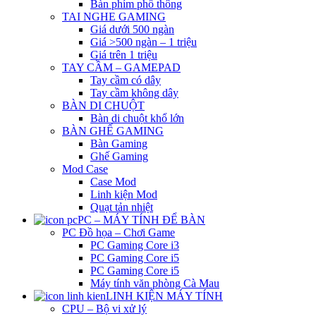
Bàn phím phổ thông
TAI NGHE GAMING
Giá dưới 500 ngàn
Giá >500 ngàn – 1 triệu
Giá trên 1 triệu
TAY CẦM – GAMEPAD
Tay cầm có dây
Tay cầm không dây
BÀN DI CHUỘT
Bàn di chuột khổ lớn
BÀN GHẾ GAMING
Bàn Gaming
Ghế Gaming
Mod Case
Case Mod
Linh kiện Mod
Quạt tản nhiệt
PC – MÁY TÍNH ĐỂ BÀN
PC Đồ họa – Chơi Game
PC Gaming Core i3
PC Gaming Core i5
PC Gaming Core i5
Máy tính văn phòng Cà Mau
LINH KIỆN MÁY TÍNH
CPU – Bộ vi xử lý