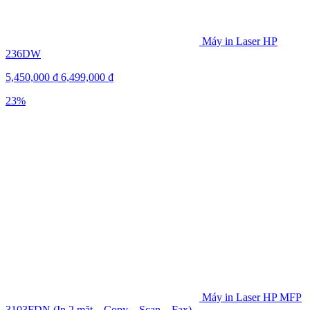
Máy in Laser HP
236DW
5,450,000
₫
6,499,000
₫
23%
Máy in Laser HP MFP
3103FDN (In 2 mặt – Copy – Scan – Fax)