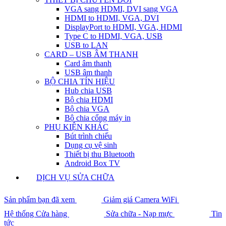
VGA sang HDMI, DVI sang VGA
HDMI to HDMI, VGA, DVI
DisplayPort to HDMI, VGA, HDMI
Type C to HDMI, VGA, USB
USB to LAN
CARD – USB ÂM THANH
Card âm thanh
USB âm thanh
BỘ CHIA TÍN HIỆU
Hub chia USB
Bộ chia HDMI
Bộ chia VGA
Bộ chia cổng máy in
PHỤ KIỆN KHÁC
Bút trình chiếu
Dụng cụ vệ sinh
Thiết bị thu Bluetooth
Android Box TV
DỊCH VỤ SỬA CHỮA
Sản phẩm bạn đã xem
Giảm giá Camera WiFi
Hệ thống Cửa hàng
Sửa chữa - Nạp mực
Tin
tức