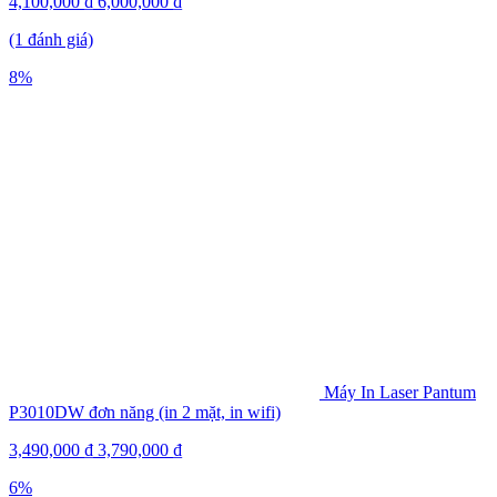
4,100,000
₫
6,000,000
₫
(1 đánh giá)
8%
Máy In Laser Pantum
P3010DW đơn năng (in 2 mặt, in wifi)
3,490,000
₫
3,790,000
₫
6%