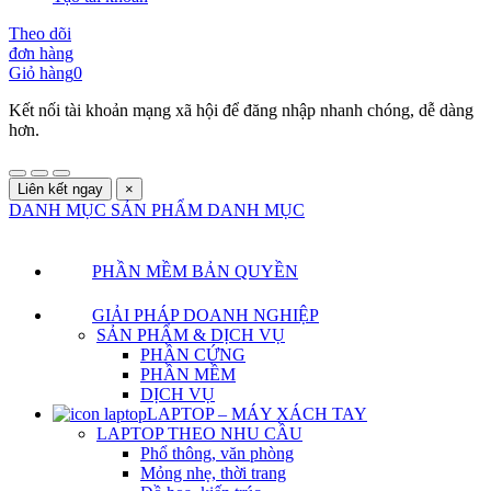
Theo dõi
đơn hàng
Giỏ hàng
0
Kết nối tài khoản mạng xã hội để đăng nhập nhanh chóng, dễ dàng
hơn.
Liên kết ngay
×
DANH MỤC SẢN PHẨM
DANH MỤC
PHẦN MỀM BẢN QUYỀN
GIẢI PHÁP DOANH NGHIỆP
SẢN PHẨM & DỊCH VỤ
PHẦN CỨNG
PHẦN MỀM
DỊCH VỤ
LAPTOP – MÁY XÁCH TAY
LAPTOP THEO NHU CẦU
Phổ thông, văn phòng
Mỏng nhẹ, thời trang