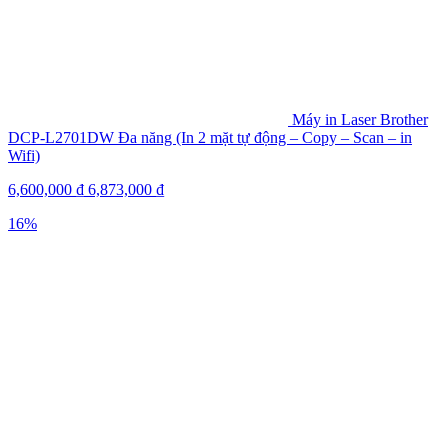
Máy in Laser Brother
DCP‑L2701DW Đa năng (In 2 mặt tự động – Copy – Scan – in
Wifi)
6,600,000
₫
6,873,000
₫
16%