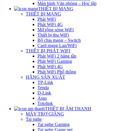
Màn hình Văn phòng – Học tập
THIẾT BỊ MẠNG
THIẾT BỊ MẠNG
Phát WiFi
Phát WiFi 4G
Mở rộng sóng WiFi
Thiết bị thu WiFi
Bộ chia mạng – Switch
Card mạng Lan/WiFi
THIẾT BỊ PHÁT WIFI
Phát WiFi 2 băng tần
Phát WiFi Gaming
Phát WiFi 4G
Phát WiFi Phổ thông
HÃNG SẢN XUẤT
TP-Link
Tenda
D-Link
Asus
Totolink
THIẾT BỊ ÂM THANH
MÁY TRỢ GIẢNG
Tai nghe
Tai nghe Gaming
Tai nghe Game net