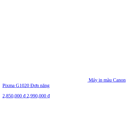
Máy in màu Canon
Pixma G1020 Đơn năng
2,850,000
₫
2,990,000
₫