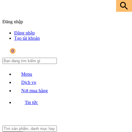
Đăng nhập
Đăng nhập
Tạo tài khoản
0
Menu
Dịch vụ
Nơi mua hàng
Tin tức