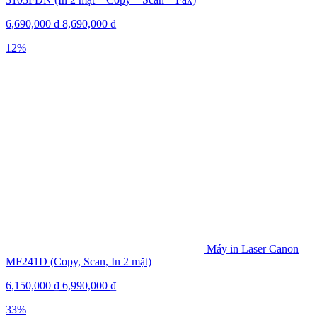
6,690,000
₫
8,690,000
₫
12%
Máy in Laser Canon
MF241D (Copy, Scan, In 2 mặt)
6,150,000
₫
6,990,000
₫
33%