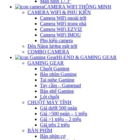
Màn hình 17.3″
CAMERA WIFI THÔNG MINH
CAMERA WIFI & PHỤ KIỆN
Camera WiFi ngoài trời
Camera WiFi trong nhà
Camera WiFi EZVIZ
Camera WiFi IMOU
Phụ kiện camera
Đèn Năng lượng mặt trời
COMBO CAMERA
HI-END & GAMING GEAR
GAMING GEAR
Chuột Gaming
Bàn phím Gaming
Tai nghe Gaming
Tay cầm – Gamepad
Bàn ghế Gaming
Lót chuột
CHUỘT MÁY TÍNH
Giá dưới 500 ngàn
Giá >500 ngàn – 1 triệu
Giá >1 triệu – 2 triệu
Giá trên 2 triệu
BÀN PHÍM
Bàn phím cơ