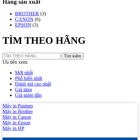
Hãng sản xuất
BROTHER
(3)
CANON
(6)
EPSON
(3)
TÌM THEO HÃNG
Tìm kiếm
Ưu tiên xem:
Mới nhất
Phổ biến nhất
Đánh giá cao nhất
Giá tăng
Giá giảm dần
Máy in Pantum
Máy in Brother
Máy in Canon
Máy in Epson
Máy in HP