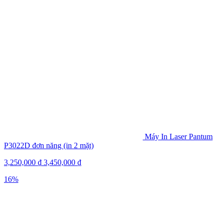
Máy In Laser Pantum
P3022D đơn năng (in 2 mặt)
3,250,000
₫
3,450,000
₫
16%