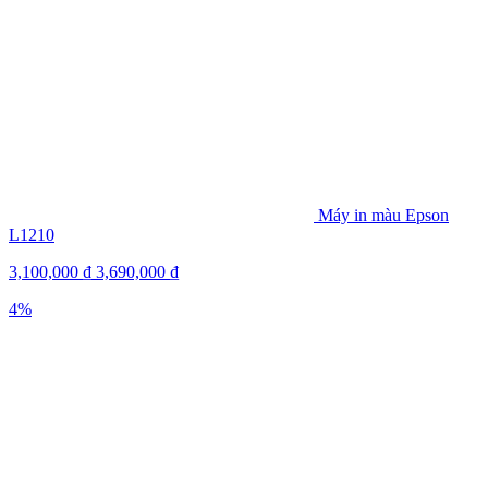
Máy in màu Epson
L1210
3,100,000
₫
3,690,000
₫
4%