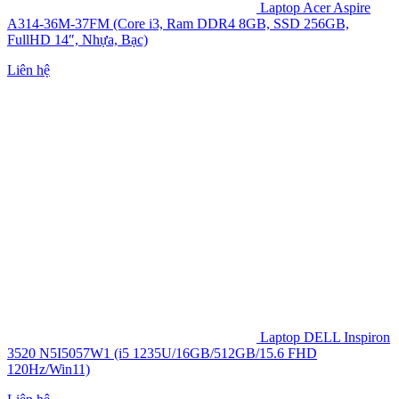
Laptop Acer Aspire
A314-36M-37FM (Core i3, Ram DDR4 8GB, SSD 256GB,
FullHD 14″, Nhựa, Bạc)
Liên hệ
Laptop DELL Inspiron
3520 N5I5057W1 (i5 1235U/16GB/512GB/15.6 FHD
120Hz/Win11)