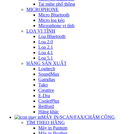
Tai nghe phổ thông
MICROPHONE
Micro Bluetooth
Micro loa kéo
Microphone vi tính
LOA VI TÍNH
Loa Bluetooth
Loa 2.0
Loa 2.1
Loa 4.1
Loa 5.1
HÃNG SẢN XUẤT
Logitech
SoundMax
Gamdias
Tako
Creative
E-Dra
CoolerPlus
Bedford
Hãng khác
MÁY IN/SCAN/FAX/CHẤM CÔNG
TÌM THEO HÃNG
Máy in Pantum
Máy in Brother