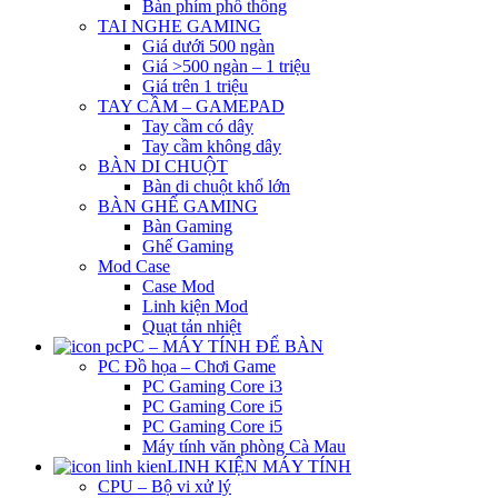
Bàn phím phổ thông
TAI NGHE GAMING
Giá dưới 500 ngàn
Giá >500 ngàn – 1 triệu
Giá trên 1 triệu
TAY CẦM – GAMEPAD
Tay cầm có dây
Tay cầm không dây
BÀN DI CHUỘT
Bàn di chuột khổ lớn
BÀN GHẾ GAMING
Bàn Gaming
Ghế Gaming
Mod Case
Case Mod
Linh kiện Mod
Quạt tản nhiệt
PC – MÁY TÍNH ĐỂ BÀN
PC Đồ họa – Chơi Game
PC Gaming Core i3
PC Gaming Core i5
PC Gaming Core i5
Máy tính văn phòng Cà Mau
LINH KIỆN MÁY TÍNH
CPU – Bộ vi xử lý