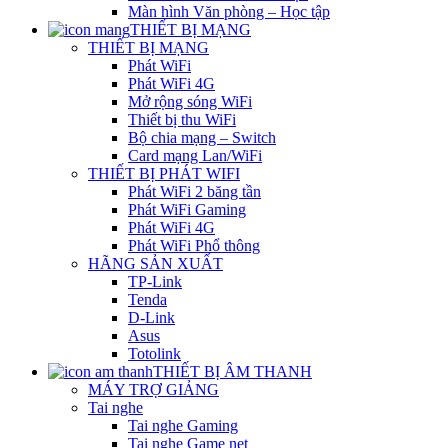
Màn hình Văn phòng – Học tập
THIẾT BỊ MẠNG
THIẾT BỊ MẠNG
Phát WiFi
Phát WiFi 4G
Mở rộng sóng WiFi
Thiết bị thu WiFi
Bộ chia mạng – Switch
Card mạng Lan/WiFi
THIẾT BỊ PHÁT WIFI
Phát WiFi 2 băng tần
Phát WiFi Gaming
Phát WiFi 4G
Phát WiFi Phổ thông
HÃNG SẢN XUẤT
TP-Link
Tenda
D-Link
Asus
Totolink
THIẾT BỊ ÂM THANH
MÁY TRỢ GIẢNG
Tai nghe
Tai nghe Gaming
Tai nghe Game net