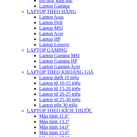
Đồ họa, kiến trúc
Laptop Gaming
LAPTOP THEO HÃNG
Laptop Asus
Laptop Dell
Laptop MSI
Laptop Acer
Laptop HP
Laptop Lenovo
LAPTOP GAMING
Laptop Gaming MSI
Laptop Gaming HP
Laptop Gaming Acer
LAPTOP THEO KHOẢNG GIÁ
Laptop dưới 10 triệu
Laptop từ 10-15 triệu
Laptop từ 15-20 triệu
Laptop từ 20-25 triệu
Laptop từ 25-30 triệu
Laptop trên 30 triệu
LAPTOP THEO KÍCH THƯỚC
Màn hình 11.6″
Màn hình 13.3″
Màn hình 14.0″
Màn hình 15.6″