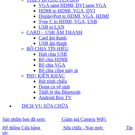
VGA sang HDMI, DVI sang VGA
HDMI to HDMI, VGA, DVI
DisplayPort to HDMI, VGA, HDMI
Type C to HDMI, VGA, USB
USB to LAN
CARD – USB ÂM THANH
Card âm thanh
USB âm thanh
BỘ CHIA TÍN HIỆU
Hub chia USB
Bộ chia HDMI
Bộ chia VGA
Bộ chia cổng máy in
PHỤ KIỆN KHÁC
Bút trình chiếu
Dụng cụ vệ sinh
Thiết bị thu Bluetooth
Android Box TV
DỊCH VỤ SỬA CHỮA
Sản phẩm bạn đã xem
Giảm giá Camera WiFi
Hệ thống Cửa hàng
Sửa chữa - Nạp mực
Tin
tức