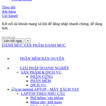
Theo dõi
đơn hàng
Giỏ hàng
0
Kết nối tài khoản mạng xã hội để đăng nhập nhanh chóng, dễ dàng
hơn.
Liên kết ngay
×
DANH MỤC SẢN PHẨM
DANH MỤC
PHẦN MỀM BẢN QUYỀN
GIẢI PHÁP DOANH NGHIỆP
SẢN PHẨM & DỊCH VỤ
PHẦN CỨNG
PHẦN MỀM
DỊCH VỤ
LAPTOP – MÁY XÁCH TAY
LAPTOP THEO NHU CẦU
Phổ thông, văn phòng
Mỏng nhẹ, thời trang