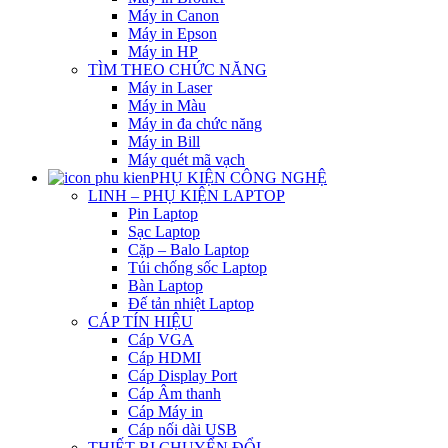
Máy in Canon
Máy in Epson
Máy in HP
TÌM THEO CHỨC NĂNG
Máy in Laser
Máy in Màu
Máy in đa chức năng
Máy in Bill
Máy quét mã vạch
PHỤ KIỆN CÔNG NGHỆ
LINH – PHỤ KIỆN LAPTOP
Pin Laptop
Sạc Laptop
Cặp – Balo Laptop
Túi chống sốc Laptop
Bàn Laptop
Đế tản nhiệt Laptop
CÁP TÍN HIỆU
Cáp VGA
Cáp HDMI
Cáp Display Port
Cáp Âm thanh
Cáp Máy in
Cáp nối dài USB
THIẾT BỊ CHUYỂN ĐỔI