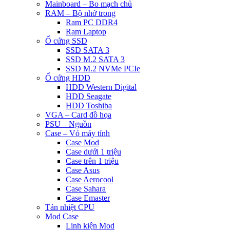
Mainboard – Bo mạch chủ
RAM – Bộ nhớ trong
Ram PC DDR4
Ram Laptop
Ổ cứng SSD
SSD SATA 3
SSD M.2 SATA 3
SSD M.2 NVMe PCIe
Ổ cứng HDD
HDD Western Digital
HDD Seagate
HDD Toshiba
VGA – Card đồ họa
PSU – Nguồn
Case – Vỏ máy tính
Case Mod
Case dưới 1 triệu
Case trên 1 triệu
Case Asus
Case Aerocool
Case Sahara
Case Emaster
Tản nhiệt CPU
Mod Case
Linh kiện Mod