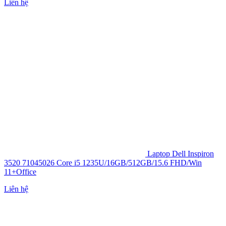
Liên hệ
Laptop Dell Inspiron
3520 71045026 Core i5 1235U/16GB/512GB/15.6 FHD/Win
11+Office
Liên hệ