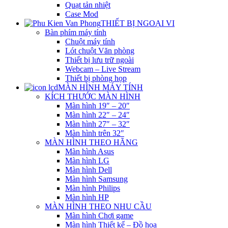
Quạt tản nhiệt
Case Mod
THIẾT BỊ NGOẠI VI
Bàn phím máy tính
Chuột máy tính
Lót chuột Văn phòng
Thiết bị lưu trữ ngoài
Webcam – Live Stream
Thiết bị phòng họp
MÀN HÌNH MÁY TÍNH
KÍCH THƯỚC MÀN HÌNH
Màn hình 19″ – 20″
Màn hình 22″ – 24″
Màn hình 27″ – 32″
Màn hình trên 32″
MÀN HÌNH THEO HÃNG
Màn hình Asus
Màn hình LG
Màn hình Dell
Màn hình Samsung
Màn hình Philips
Màn hình HP
MÀN HÌNH THEO NHU CẦU
Màn hình Chơi game
Màn hình Thiết kế – Đồ họa