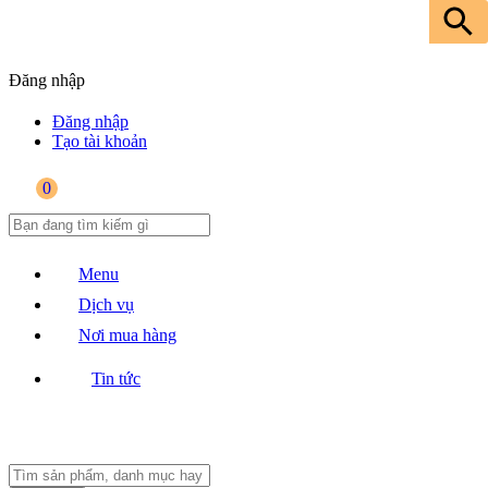
Đăng nhập
Đăng nhập
Tạo tài khoản
0
Menu
Dịch vụ
Nơi mua hàng
Tin tức