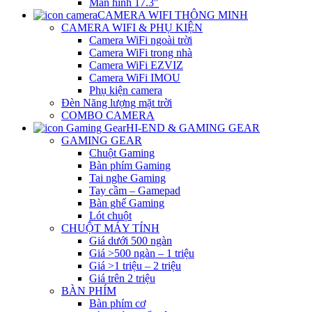
Màn hình 17.3″
CAMERA WIFI THÔNG MINH
CAMERA WIFI & PHỤ KIỆN
Camera WiFi ngoài trời
Camera WiFi trong nhà
Camera WiFi EZVIZ
Camera WiFi IMOU
Phụ kiện camera
Đèn Năng lượng mặt trời
COMBO CAMERA
HI-END & GAMING GEAR
GAMING GEAR
Chuột Gaming
Bàn phím Gaming
Tai nghe Gaming
Tay cầm – Gamepad
Bàn ghế Gaming
Lót chuột
CHUỘT MÁY TÍNH
Giá dưới 500 ngàn
Giá >500 ngàn – 1 triệu
Giá >1 triệu – 2 triệu
Giá trên 2 triệu
BÀN PHÍM
Bàn phím cơ