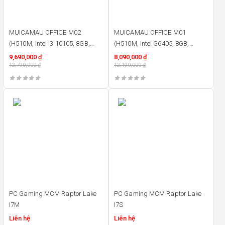
MUICAMAU OFFICE M02
MUICAMAU OFFICE M01
(H510M, Intel i3 10105, 8GB,
(H510M, Intel G6405, 8GB,
400W, 240GB)
350W, 240GB)
9,690,000
₫
8,090,000
₫
12,790,000
₫
12,190,000
₫
PC Gaming MCM Raptor Lake
PC Gaming MCM Raptor Lake
I7M
I7S
Liên hệ
Liên hệ