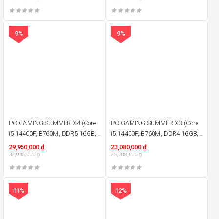
9%
9%
PC GAMING SUMMER X4 (Core
PC GAMING SUMMER X3 (Core
i5 14400F, B760M, DDR5 16GB,
i5 14400F, B760M, DDR4 16GB,
RTX3050 8GB, SSD M2 512GB,
RTX3050 6GB, SSD M2 512GB,
29,950,000
₫
23,080,000
₫
750W)
32,945,000
₫
750W)
25,388,000
₫
11%
12%