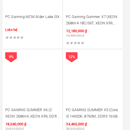
PC Gaming MCM Alder Lake I3X
PC Gaming Summer X7 (XEON
2686V4 18C/36T, XEON X99,
DDR3 ECC 16GB 1600, RX580
Liên hệ
12,180,000
₫
8GB D5, M2 NVME 256GB,
13,398,000
₫
650W)
9%
12%
PC GAMING SUMMER X6 (2
PC GAMING SUMMER X5 (Core
XEON 2686V4, XEON X99, DDR3
i5 14600K, B760M, DDR5 16GB,
32GB, RX 580 8GB, SSD M2
RTX 5060 8GB, SSD M2 512GB,
18,040,000
₫
34,460,000
₫
512GB, 750W)
19,844,000
₫
750W)
38,945,000
₫