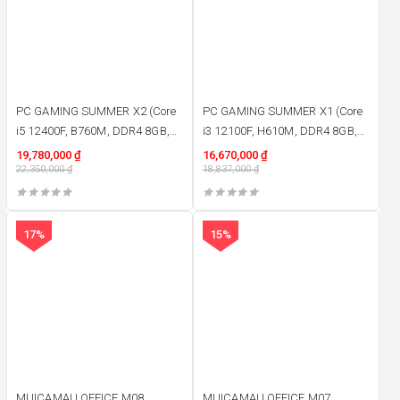
PC GAMING SUMMER X2 (Core
PC GAMING SUMMER X1 (Core
i5 12400F, B760M, DDR4 8GB,
i3 12100F, H610M, DDR4 8GB,
RX6500XT 4GB, SSD M2 256GB,
RX580 8GB, SSD M2 256GB,
19,780,000
₫
16,670,000
₫
750W)
22,350,000
₫
750W)
18,837,000
₫
17%
15%
MUICAMAU OFFICE M08
MUICAMAU OFFICE M07