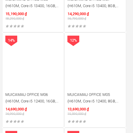
(H610M, Core i5 13400, 16GB,
(H610M, Core i5 13400, 8GB,
500W, 480GB)
400W, 480GB)
15,190,000
₫
14,290,000
₫
18,290,000
₫
16,790,000
₫
14%
12%
MUICAMAU OFFICE M06
MUICAMAU OFFICE M05
(H610M, Core i5 12400, 16GB,
(H610M, Core i5 12400, 8GB,
500W, 480GB)
500W, 480GB)
14,690,000
₫
13,690,000
₫
16,990,000
₫
15,590,000
₫