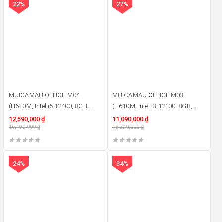
22%
27%
MUICAMAU OFFICE M04
MUICAMAU OFFICE M03
(H610M, Intel i5 12400, 8GB,
(H610M, Intel i3 12100, 8GB,
500W, 240GB)
400W, 240GB)
12,590,000
₫
11,090,000
₫
16,190,000
₫
15,290,000
₫
24%
34%