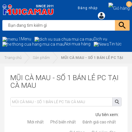
0
Đăng nhập
Menu
Dịch vụ
Nơi mua hàng
Tin tức
Trang chủ
Sản phẩm
MŨI CÀ MAU - SỐ 1 BÁN LẺ PC TẠI CÀ
MŨI CÀ MAU - SỐ 1 BÁN LẺ PC TẠI
CÀ MAU
Ưu tiên xem:
Mới nhất
Phổ biến nhất
Đánh giá cao nhất