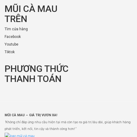
MŨI CÀ MAU
TRÊN
Tìm cửa hàng
Facebook
Youtube
Tiktok
PHƯƠNG THỨC
THANH TOÁN
MŨI CÀ MAU – GIÁ TRỊ VƯƠN XA!
“
Không chỉ đáp ứng nhu cầu hiện tại mà còn tạo ra giá trị lâu dài, giúp khách hàng
phát triển, kết nối, tin cậy và thành công hơn!
”