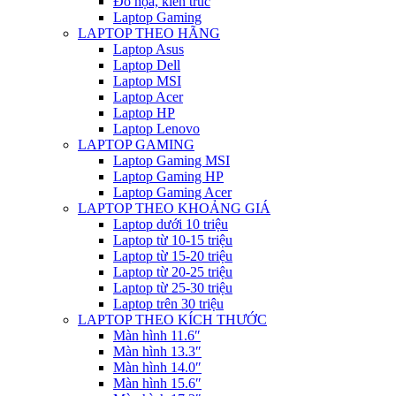
Đồ họa, kiến trúc
Laptop Gaming
LAPTOP THEO HÃNG
Laptop Asus
Laptop Dell
Laptop MSI
Laptop Acer
Laptop HP
Laptop Lenovo
LAPTOP GAMING
Laptop Gaming MSI
Laptop Gaming HP
Laptop Gaming Acer
LAPTOP THEO KHOẢNG GIÁ
Laptop dưới 10 triệu
Laptop từ 10-15 triệu
Laptop từ 15-20 triệu
Laptop từ 20-25 triệu
Laptop từ 25-30 triệu
Laptop trên 30 triệu
LAPTOP THEO KÍCH THƯỚC
Màn hình 11.6″
Màn hình 13.3″
Màn hình 14.0″
Màn hình 15.6″