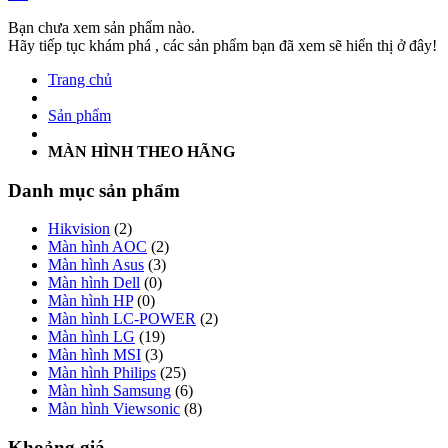
Bạn chưa xem sản phẩm nào.
Hãy tiếp tục khám phá , các sản phẩm bạn đã xem sẽ hiển thị ở đây!
Trang chủ
Sản phẩm
MÀN HÌNH THEO HÃNG
Danh mục sản phẩm
Hikvision
(2)
Màn hình AOC
(2)
Màn hình Asus
(3)
Màn hình Dell
(0)
Màn hình HP
(0)
Màn hình LC-POWER
(2)
Màn hình LG
(19)
Màn hình MSI
(3)
Màn hình Philips
(25)
Màn hình Samsung
(6)
Màn hình Viewsonic
(8)
Khoảng giá