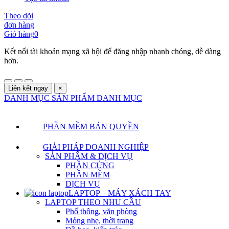
Theo dõi
đơn hàng
Giỏ hàng
0
Kết nối tài khoản mạng xã hội để đăng nhập nhanh chóng, dễ dàng
hơn.
Liên kết ngay
×
DANH MỤC SẢN PHẨM
DANH MỤC
PHẦN MỀM BẢN QUYỀN
GIẢI PHÁP DOANH NGHIỆP
SẢN PHẨM & DỊCH VỤ
PHẦN CỨNG
PHẦN MỀM
DỊCH VỤ
LAPTOP – MÁY XÁCH TAY
LAPTOP THEO NHU CẦU
Phổ thông, văn phòng
Mỏng nhẹ, thời trang