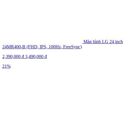
Màn hình LG 24 inch
24MR400-B (FHD, IPS, 100Hz, FreeSync)
2,390,000
₫
3,490,000
₫
21%