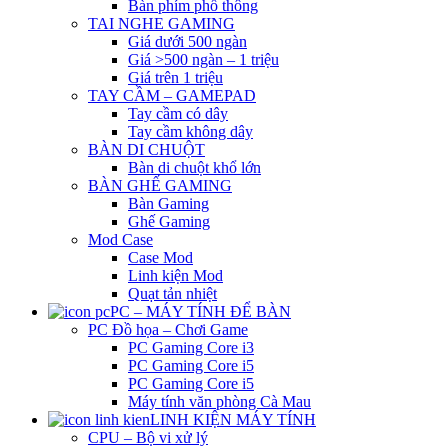
Bàn phím phổ thông
TAI NGHE GAMING
Giá dưới 500 ngàn
Giá >500 ngàn – 1 triệu
Giá trên 1 triệu
TAY CẦM – GAMEPAD
Tay cầm có dây
Tay cầm không dây
BÀN DI CHUỘT
Bàn di chuột khổ lớn
BÀN GHẾ GAMING
Bàn Gaming
Ghế Gaming
Mod Case
Case Mod
Linh kiện Mod
Quạt tản nhiệt
PC – MÁY TÍNH ĐỂ BÀN
PC Đồ họa – Chơi Game
PC Gaming Core i3
PC Gaming Core i5
PC Gaming Core i5
Máy tính văn phòng Cà Mau
LINH KIỆN MÁY TÍNH
CPU – Bộ vi xử lý