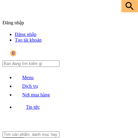
Đăng nhập
Đăng nhập
Tạo tài khoản
0
Menu
Dịch vụ
Nơi mua hàng
Tin tức