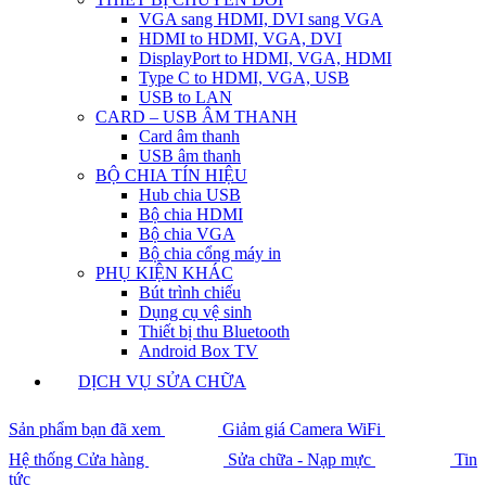
VGA sang HDMI, DVI sang VGA
HDMI to HDMI, VGA, DVI
DisplayPort to HDMI, VGA, HDMI
Type C to HDMI, VGA, USB
USB to LAN
CARD – USB ÂM THANH
Card âm thanh
USB âm thanh
BỘ CHIA TÍN HIỆU
Hub chia USB
Bộ chia HDMI
Bộ chia VGA
Bộ chia cổng máy in
PHỤ KIỆN KHÁC
Bút trình chiếu
Dụng cụ vệ sinh
Thiết bị thu Bluetooth
Android Box TV
DỊCH VỤ SỬA CHỮA
Sản phẩm bạn đã xem
Giảm giá Camera WiFi
Hệ thống Cửa hàng
Sửa chữa - Nạp mực
Tin
tức