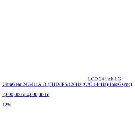
LCD 24 inch LG
UltraGear 24G411A-B (FHD/IPS/120Hz (O/C 144Hz)/1ms/Gsync)
2,690,000
₫
4,090,000
₫
12%