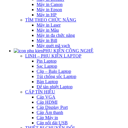
Máy in Canon
Máy in Epson
Máy in HP
TÌM THEO CHỨC NĂNG
Máy in Laser
Máy in Màu
Máy in đa chức năng
Máy in Bill
Máy quét mã vạch
PHỤ KIỆN CÔNG NGHỆ
LINH – PHỤ KIỆN LAPTOP
Pin Laptop
Sạc Laptop
Cặp – Balo Laptop
Túi chống sốc Laptop
Bàn Laptop
Đế tản nhiệt Laptop
CÁP TÍN HIỆU
Cáp VGA
Cáp HDMI
Cáp Display Port
Cáp Âm thanh
Cáp Máy in
Cáp nối dài USB
THIẾT BỊ CHUYỂN ĐỔI