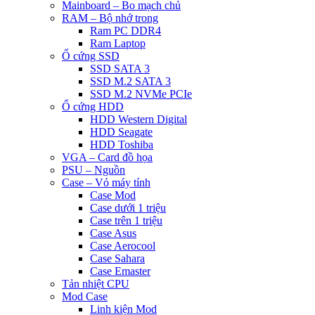
Mainboard – Bo mạch chủ
RAM – Bộ nhớ trong
Ram PC DDR4
Ram Laptop
Ổ cứng SSD
SSD SATA 3
SSD M.2 SATA 3
SSD M.2 NVMe PCIe
Ổ cứng HDD
HDD Western Digital
HDD Seagate
HDD Toshiba
VGA – Card đồ họa
PSU – Nguồn
Case – Vỏ máy tính
Case Mod
Case dưới 1 triệu
Case trên 1 triệu
Case Asus
Case Aerocool
Case Sahara
Case Emaster
Tản nhiệt CPU
Mod Case
Linh kiện Mod