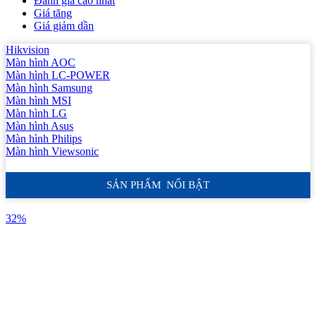
Đánh giá cao nhất
Giá tăng
Giá giảm dần
Hikvision
Màn hình AOC
Màn hình LC-POWER
Màn hình Samsung
Màn hình MSI
Màn hình LG
Màn hình Asus
Màn hình Philips
Màn hình Viewsonic
SẢN PHẨM NỔI BẬT
32%