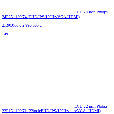
LCD 24 inch Philips
24E2N1100/74 (FHD/IPS/120Hz/VGA/HDMI)
2,190,000
₫
2,990,000
₫
14%
LCD 22 inch Philips
22E1N1100/71 (22inch/FHD/IPS/120Hz/1ms/VGA+HDMI)