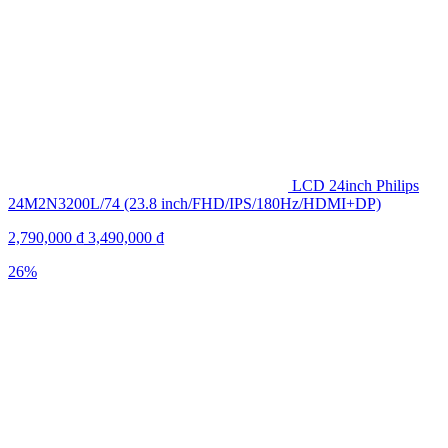
LCD 24inch Philips
24M2N3200L/74 (23.8 inch/FHD/IPS/180Hz/HDMI+DP)
2,790,000
₫
3,490,000
₫
26%