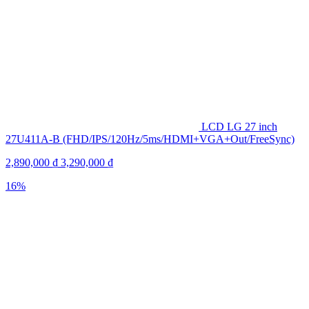
LCD LG 27 inch
27U411A-B (FHD/IPS/120Hz/5ms/HDMI+VGA+Out/FreeSync)
2,890,000
₫
3,290,000
₫
16%