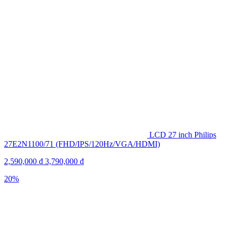
LCD 27 inch Philips
27E2N1100/71 (FHD/IPS/120Hz/VGA/HDMI)
2,590,000
₫
3,790,000
₫
20%