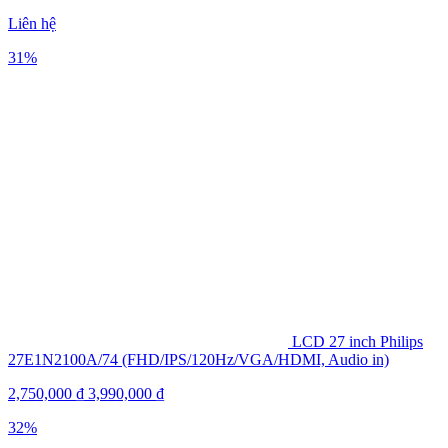
Liên hệ
31%
LCD 27 inch Philips
27E1N2100A/74 (FHD/IPS/120Hz/VGA/HDMI, Audio in)
2,750,000
₫
3,990,000
₫
32%