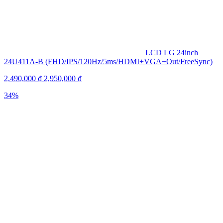
LCD LG 24inch
24U411A-B (FHD/IPS/120Hz/5ms/HDMI+VGA+Out/FreeSync)
2,490,000
₫
2,950,000
₫
34%