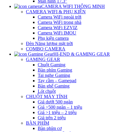
Màn hình 17.3″
CAMERA WIFI THÔNG MINH
CAMERA WIFI & PHỤ KIỆN
Camera WiFi ngoài trời
Camera WiFi trong nhà
Camera WiFi EZVIZ
Camera WiFi IMOU
Phụ kiện camera
Đèn Năng lượng mặt trời
COMBO CAMERA
HI-END & GAMING GEAR
GAMING GEAR
Chuột Gaming
Bàn phím Gaming
Tai nghe Gaming
Tay cầm – Gamepad
Bàn ghế Gaming
Lót chuột
CHUỘT MÁY TÍNH
Giá dưới 500 ngàn
Giá >500 ngàn – 1 triệu
Giá >1 triệu – 2 triệu
Giá trên 2 triệu
BÀN PHÍM
Bàn phím cơ