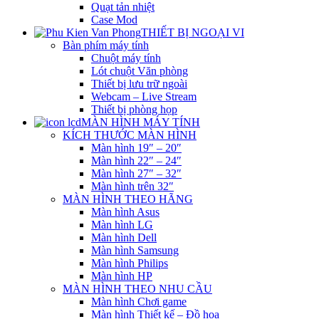
Quạt tản nhiệt
Case Mod
THIẾT BỊ NGOẠI VI
Bàn phím máy tính
Chuột máy tính
Lót chuột Văn phòng
Thiết bị lưu trữ ngoài
Webcam – Live Stream
Thiết bị phòng họp
MÀN HÌNH MÁY TÍNH
KÍCH THƯỚC MÀN HÌNH
Màn hình 19″ – 20″
Màn hình 22″ – 24″
Màn hình 27″ – 32″
Màn hình trên 32″
MÀN HÌNH THEO HÃNG
Màn hình Asus
Màn hình LG
Màn hình Dell
Màn hình Samsung
Màn hình Philips
Màn hình HP
MÀN HÌNH THEO NHU CẦU
Màn hình Chơi game
Màn hình Thiết kế – Đồ họa