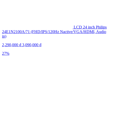
LCD 24 inch Philips
24E1N2100A/71 (FHD/IPS/120Hz Nactive/VGA/HDMI, Audio
in)
2,290,000
₫
3,090,000
₫
27%