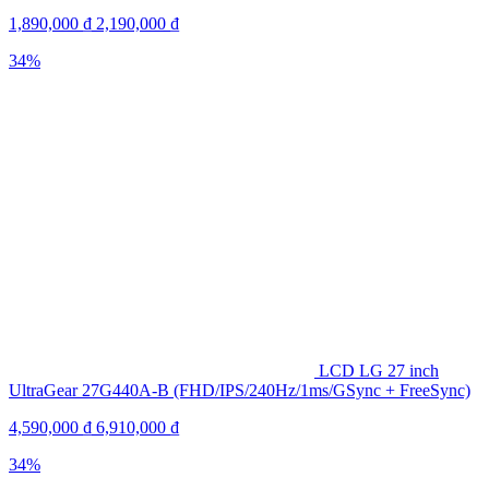
1,890,000
₫
2,190,000
₫
34%
LCD LG 27 inch
UltraGear 27G440A-B (FHD/IPS/240Hz/1ms/GSync + FreeSync)
4,590,000
₫
6,910,000
₫
34%