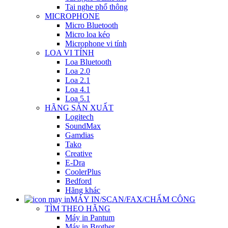
Tai nghe phổ thông
MICROPHONE
Micro Bluetooth
Micro loa kéo
Microphone vi tính
LOA VI TÍNH
Loa Bluetooth
Loa 2.0
Loa 2.1
Loa 4.1
Loa 5.1
HÃNG SẢN XUẤT
Logitech
SoundMax
Gamdias
Tako
Creative
E-Dra
CoolerPlus
Bedford
Hãng khác
MÁY IN/SCAN/FAX/CHẤM CÔNG
TÌM THEO HÃNG
Máy in Pantum
Máy in Brother