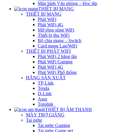
Màn hình Văn phòng – Học tập
THIẾT BỊ MẠNG
THIẾT BỊ MẠNG
Phát WiFi
Phát WiFi 4G
Mở rộng sóng WiFi
Thiết bị thu WiFi
Bộ chia mạng – Switch
Card mạng Lan/WiFi
THIẾT BỊ PHÁT WIFI
Phát WiFi 2 băng tần
Phát WiFi Gaming
Phát WiFi 4G
Phát WiFi Phổ thông
HÃNG SẢN XUẤT
TP-Link
Tenda
D-Link
Asus
Totolink
THIẾT BỊ ÂM THANH
MÁY TRỢ GIẢNG
Tai nghe
Tai nghe Gaming
Tai nghe Game net