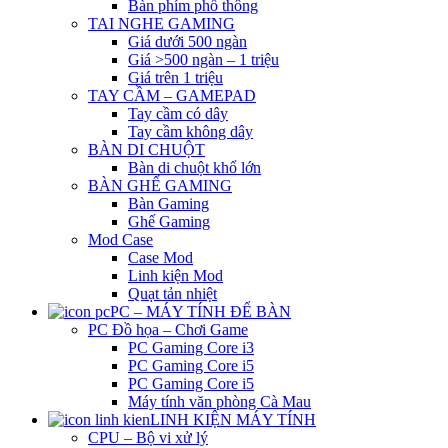
Bàn phím phổ thông
TAI NGHE GAMING
Giá dưới 500 ngàn
Giá >500 ngàn – 1 triệu
Giá trên 1 triệu
TAY CẦM – GAMEPAD
Tay cầm có dây
Tay cầm không dây
BÀN DI CHUỘT
Bàn di chuột khổ lớn
BÀN GHẾ GAMING
Bàn Gaming
Ghế Gaming
Mod Case
Case Mod
Linh kiện Mod
Quạt tản nhiệt
PC – MÁY TÍNH ĐỂ BÀN
PC Đồ họa – Chơi Game
PC Gaming Core i3
PC Gaming Core i5
PC Gaming Core i5
Máy tính văn phòng Cà Mau
LINH KIỆN MÁY TÍNH
CPU – Bộ vi xử lý