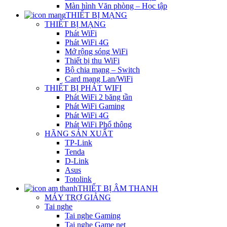
Màn hình Văn phòng – Học tập
THIẾT BỊ MẠNG
THIẾT BỊ MẠNG
Phát WiFi
Phát WiFi 4G
Mở rộng sóng WiFi
Thiết bị thu WiFi
Bộ chia mạng – Switch
Card mạng Lan/WiFi
THIẾT BỊ PHÁT WIFI
Phát WiFi 2 băng tần
Phát WiFi Gaming
Phát WiFi 4G
Phát WiFi Phổ thông
HÃNG SẢN XUẤT
TP-Link
Tenda
D-Link
Asus
Totolink
THIẾT BỊ ÂM THANH
MÁY TRỢ GIẢNG
Tai nghe
Tai nghe Gaming
Tai nghe Game net