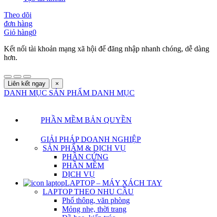
Theo dõi
đơn hàng
Giỏ hàng
0
Kết nối tài khoản mạng xã hội để đăng nhập nhanh chóng, dễ dàng
hơn.
Liên kết ngay
×
DANH MỤC SẢN PHẨM
DANH MỤC
PHẦN MỀM BẢN QUYỀN
GIẢI PHÁP DOANH NGHIỆP
SẢN PHẨM & DỊCH VỤ
PHẦN CỨNG
PHẦN MỀM
DỊCH VỤ
LAPTOP – MÁY XÁCH TAY
LAPTOP THEO NHU CẦU
Phổ thông, văn phòng
Mỏng nhẹ, thời trang