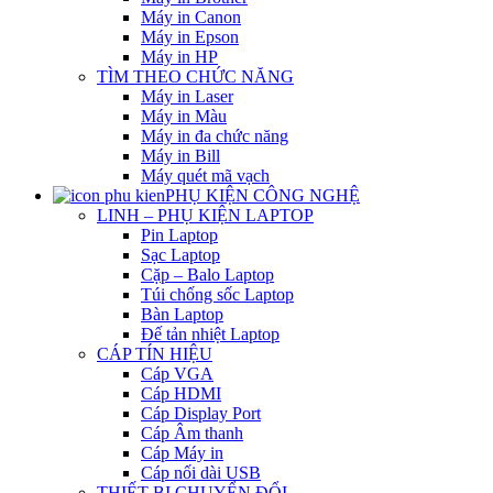
Máy in Canon
Máy in Epson
Máy in HP
TÌM THEO CHỨC NĂNG
Máy in Laser
Máy in Màu
Máy in đa chức năng
Máy in Bill
Máy quét mã vạch
PHỤ KIỆN CÔNG NGHỆ
LINH – PHỤ KIỆN LAPTOP
Pin Laptop
Sạc Laptop
Cặp – Balo Laptop
Túi chống sốc Laptop
Bàn Laptop
Đế tản nhiệt Laptop
CÁP TÍN HIỆU
Cáp VGA
Cáp HDMI
Cáp Display Port
Cáp Âm thanh
Cáp Máy in
Cáp nối dài USB
THIẾT BỊ CHUYỂN ĐỔI