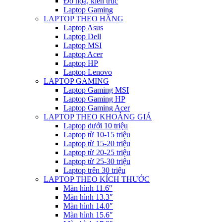
Đồ họa, kiến trúc
Laptop Gaming
LAPTOP THEO HÃNG
Laptop Asus
Laptop Dell
Laptop MSI
Laptop Acer
Laptop HP
Laptop Lenovo
LAPTOP GAMING
Laptop Gaming MSI
Laptop Gaming HP
Laptop Gaming Acer
LAPTOP THEO KHOẢNG GIÁ
Laptop dưới 10 triệu
Laptop từ 10-15 triệu
Laptop từ 15-20 triệu
Laptop từ 20-25 triệu
Laptop từ 25-30 triệu
Laptop trên 30 triệu
LAPTOP THEO KÍCH THƯỚC
Màn hình 11.6″
Màn hình 13.3″
Màn hình 14.0″
Màn hình 15.6″