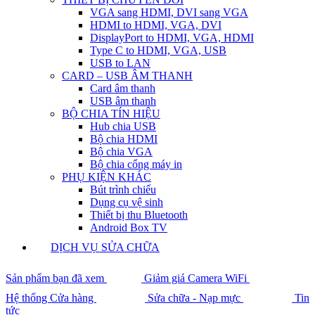
VGA sang HDMI, DVI sang VGA
HDMI to HDMI, VGA, DVI
DisplayPort to HDMI, VGA, HDMI
Type C to HDMI, VGA, USB
USB to LAN
CARD – USB ÂM THANH
Card âm thanh
USB âm thanh
BỘ CHIA TÍN HIỆU
Hub chia USB
Bộ chia HDMI
Bộ chia VGA
Bộ chia cổng máy in
PHỤ KIỆN KHÁC
Bút trình chiếu
Dụng cụ vệ sinh
Thiết bị thu Bluetooth
Android Box TV
DỊCH VỤ SỬA CHỮA
Sản phẩm bạn đã xem
Giảm giá Camera WiFi
Hệ thống Cửa hàng
Sửa chữa - Nạp mực
Tin
tức