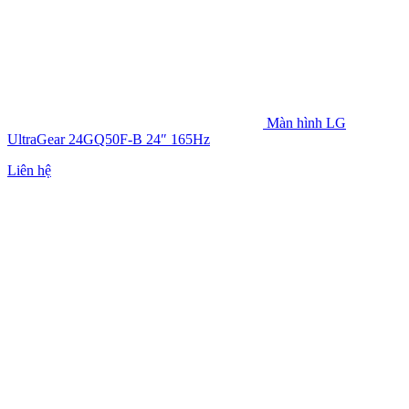
Màn hình LG
UltraGear 24GQ50F-B 24″ 165Hz
Liên hệ