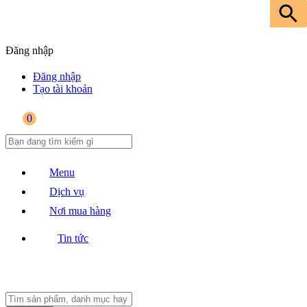
Đăng nhập
Đăng nhập
Tạo tài khoản
0
Menu
Dịch vụ
Nơi mua hàng
Tin tức