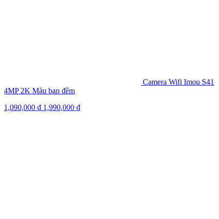
Camera Wifi Imou S41
4MP 2K Màu ban đêm
1,090,000
₫
1,990,000
₫