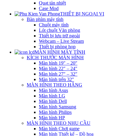
Quạt tản nhiệt
Case Mod
THIẾT BỊ NGOẠI VI
Bàn phím máy tính
Chuột máy tính
Lót chuột Văn phòng
Thiết bị lưu trữ ngoài
Webcam – Live Stream
Thiết bị phòng họp
MÀN HÌNH MÁY TÍNH
KÍCH THƯỚC MÀN HÌNH
Màn hình 19″ – 20″
Màn hình 22″ – 24″
Màn hình 27″ – 32″
Màn hình trên 32″
MÀN HÌNH THEO HÃNG
Màn hình Asus
Màn hình LG
Màn hình Dell
Màn hình Samsung
Màn hình Philips
Màn hình HP
MÀN HÌNH THEO NHU CẦU
Màn hình Chơi game
Màn hình Thiết kế – Đồ họa