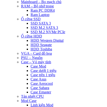
Mainboard – Bo mạch chủ
RAM – Bộ nhớ trong
Ram PC DDR4
Ram Laptop
Ổ cứng SSD
SSD SATA 3
SSD M.2 SATA 3
SSD M.2 NVMe PCIe
Ổ cứng HDD
HDD Western Digital
HDD Seagate
HDD Toshiba
VGA – Card đồ họa
PSU – Nguồn
Case – Vỏ máy tính
Case Mod
Case dưới 1 triệu
Case trên 1 triệu
Case Asus
Case Aerocool
Case Sahara
Case Emaster
Tản nhiệt CPU
Mod Case
Linh kiện Mod