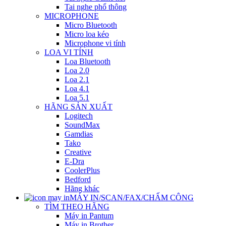
Tai nghe phổ thông
MICROPHONE
Micro Bluetooth
Micro loa kéo
Microphone vi tính
LOA VI TÍNH
Loa Bluetooth
Loa 2.0
Loa 2.1
Loa 4.1
Loa 5.1
HÃNG SẢN XUẤT
Logitech
SoundMax
Gamdias
Tako
Creative
E-Dra
CoolerPlus
Bedford
Hãng khác
MÁY IN/SCAN/FAX/CHẤM CÔNG
TÌM THEO HÃNG
Máy in Pantum
Máy in Brother