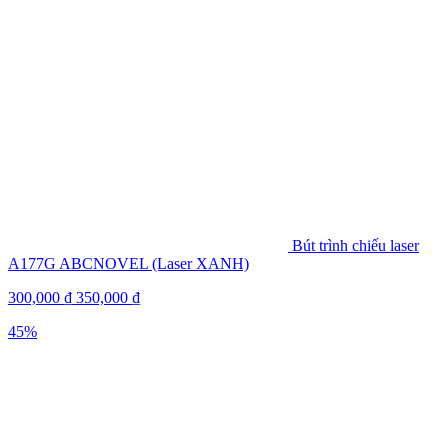
Bút trình chiếu laser
A177G ABCNOVEL (Laser XANH)
300,000
₫
350,000
₫
45%