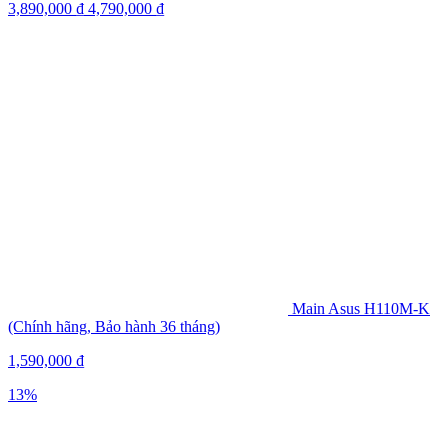
3,890,000
₫
4,790,000
₫
Main Asus H110M-K
(Chính hãng, Bảo hành 36 tháng)
1,590,000
₫
13%