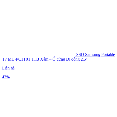
SSD Samsung Portable
T7 MU-PC1T0T 1TB Xám – Ổ cứng Di động 2.5″
Liên hệ
43%