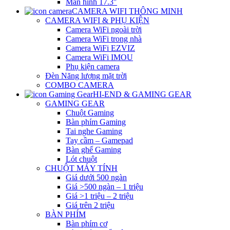
Màn hình 17.3″
CAMERA WIFI THÔNG MINH
CAMERA WIFI & PHỤ KIỆN
Camera WiFi ngoài trời
Camera WiFi trong nhà
Camera WiFi EZVIZ
Camera WiFi IMOU
Phụ kiện camera
Đèn Năng lượng mặt trời
COMBO CAMERA
HI-END & GAMING GEAR
GAMING GEAR
Chuột Gaming
Bàn phím Gaming
Tai nghe Gaming
Tay cầm – Gamepad
Bàn ghế Gaming
Lót chuột
CHUỘT MÁY TÍNH
Giá dưới 500 ngàn
Giá >500 ngàn – 1 triệu
Giá >1 triệu – 2 triệu
Giá trên 2 triệu
BÀN PHÍM
Bàn phím cơ