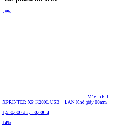
28%
Máy in bill
XPRINTER XP-K200L USB + LAN Khổ giấy 80mm
1,550,000
₫
2,150,000
₫
14%