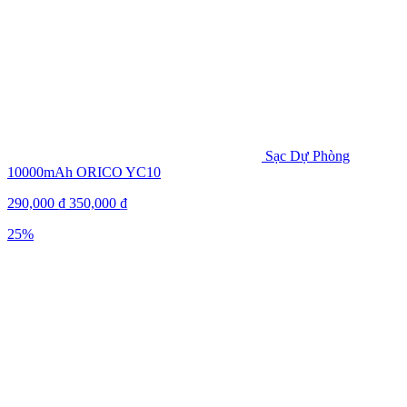
Sạc Dự Phòng
10000mAh ORICO YC10
290,000
₫
350,000
₫
25%