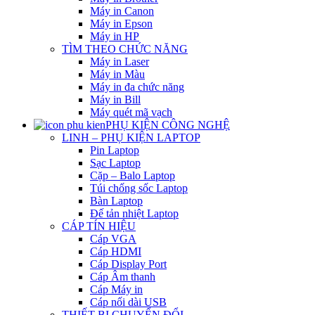
Máy in Canon
Máy in Epson
Máy in HP
TÌM THEO CHỨC NĂNG
Máy in Laser
Máy in Màu
Máy in đa chức năng
Máy in Bill
Máy quét mã vạch
PHỤ KIỆN CÔNG NGHỆ
LINH – PHỤ KIỆN LAPTOP
Pin Laptop
Sạc Laptop
Cặp – Balo Laptop
Túi chống sốc Laptop
Bàn Laptop
Đế tản nhiệt Laptop
CÁP TÍN HIỆU
Cáp VGA
Cáp HDMI
Cáp Display Port
Cáp Âm thanh
Cáp Máy in
Cáp nối dài USB
THIẾT BỊ CHUYỂN ĐỔI