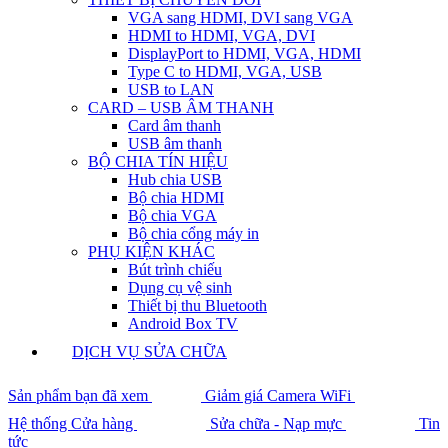
VGA sang HDMI, DVI sang VGA
HDMI to HDMI, VGA, DVI
DisplayPort to HDMI, VGA, HDMI
Type C to HDMI, VGA, USB
USB to LAN
CARD – USB ÂM THANH
Card âm thanh
USB âm thanh
BỘ CHIA TÍN HIỆU
Hub chia USB
Bộ chia HDMI
Bộ chia VGA
Bộ chia cổng máy in
PHỤ KIỆN KHÁC
Bút trình chiếu
Dụng cụ vệ sinh
Thiết bị thu Bluetooth
Android Box TV
DỊCH VỤ SỬA CHỮA
Sản phẩm bạn đã xem
Giảm giá Camera WiFi
Hệ thống Cửa hàng
Sửa chữa - Nạp mực
Tin
tức