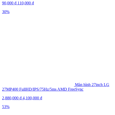
90,000
₫
110,000
₫
30%
Màn hình 27inch LG
27MP400 FullHD/IPS/75Hz/5ms AMD FreeSync
2,880,000
₫
4,100,000
₫
53%