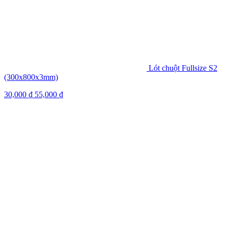
Lót chuột Fullsize S2
(300x800x3mm)
30,000
₫
55,000
₫