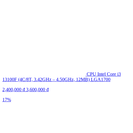
CPU Intel Core i3
13100F (4C/8T, 3.42GHz – 4.50GHz, 12MB) LGA1700
2,400,000
₫
3,600,000
₫
17%