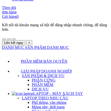
Theo dõi
đơn hàng
Giỏ hàng
0
Kết nối tài khoản mạng xã hội để đăng nhập nhanh chóng, dễ dàng
hơn.
Liên kết ngay
×
DANH MỤC SẢN PHẨM
DANH MỤC
PHẦN MỀM BẢN QUYỀN
GIẢI PHÁP DOANH NGHIỆP
SẢN PHẨM & DỊCH VỤ
PHẦN CỨNG
PHẦN MỀM
DỊCH VỤ
LAPTOP – MÁY XÁCH TAY
LAPTOP THEO NHU CẦU
Phổ thông, văn phòng
Mỏng nhẹ, thời trang