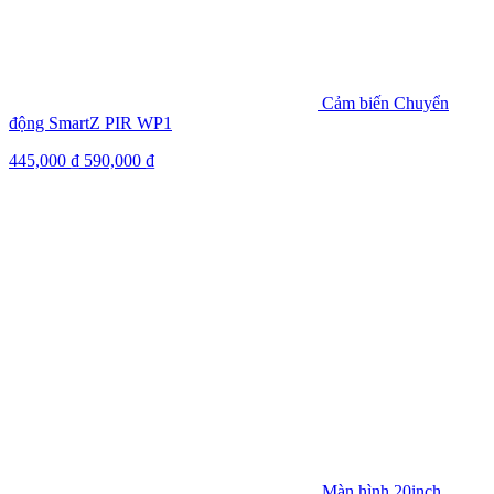
Cảm biến Chuyển
động SmartZ PIR WP1
445,000
₫
590,000
₫
Màn hình 20inch