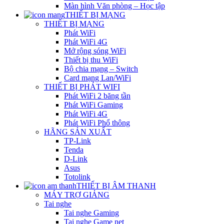
Màn hình Văn phòng – Học tập
THIẾT BỊ MẠNG
THIẾT BỊ MẠNG
Phát WiFi
Phát WiFi 4G
Mở rộng sóng WiFi
Thiết bị thu WiFi
Bộ chia mạng – Switch
Card mạng Lan/WiFi
THIẾT BỊ PHÁT WIFI
Phát WiFi 2 băng tần
Phát WiFi Gaming
Phát WiFi 4G
Phát WiFi Phổ thông
HÃNG SẢN XUẤT
TP-Link
Tenda
D-Link
Asus
Totolink
THIẾT BỊ ÂM THANH
MÁY TRỢ GIẢNG
Tai nghe
Tai nghe Gaming
Tai nghe Game net