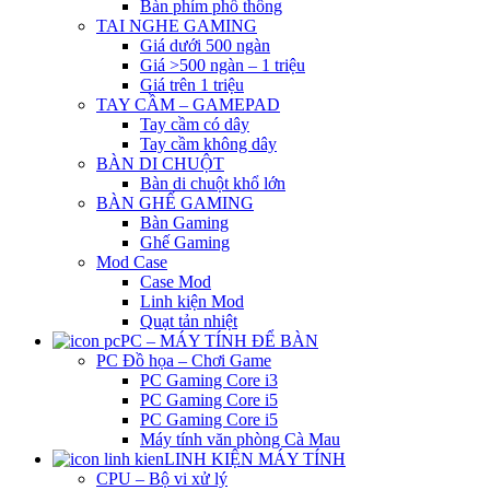
Bàn phím phổ thông
TAI NGHE GAMING
Giá dưới 500 ngàn
Giá >500 ngàn – 1 triệu
Giá trên 1 triệu
TAY CẦM – GAMEPAD
Tay cầm có dây
Tay cầm không dây
BÀN DI CHUỘT
Bàn di chuột khổ lớn
BÀN GHẾ GAMING
Bàn Gaming
Ghế Gaming
Mod Case
Case Mod
Linh kiện Mod
Quạt tản nhiệt
PC – MÁY TÍNH ĐỂ BÀN
PC Đồ họa – Chơi Game
PC Gaming Core i3
PC Gaming Core i5
PC Gaming Core i5
Máy tính văn phòng Cà Mau
LINH KIỆN MÁY TÍNH
CPU – Bộ vi xử lý