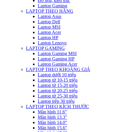
Đồ họa, kiến trúc
Laptop Gaming
LAPTOP THEO HÃNG
Laptop Asus
Laptop Dell
Laptop MSI
Laptop Acer
Laptop HP
Laptop Lenovo
LAPTOP GAMING
Laptop Gaming MSI
Laptop Gaming HP
Laptop Gaming Acer
LAPTOP THEO KHOẢNG GIÁ
Laptop dưới 10 triệu
Laptop từ 10-15 triệu
Laptop từ 15-20 triệu
Laptop từ 20-25 triệu
Laptop từ 25-30 triệu
Laptop trên 30 triệu
LAPTOP THEO KÍCH THƯỚC
Màn hình 11.6″
Màn hình 13.3″
Màn hình 14.0″
Màn hình 15.6″