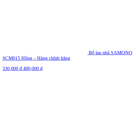
Bộ lau nhà SAMONO
SCM015 Hồng – Hàng chính hãng
330,000
₫
400,000
₫