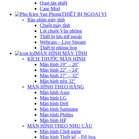
Quạt tản nhiệt
Case Mod
THIẾT BỊ NGOẠI VI
Bàn phím máy tính
Chuột máy tính
Lót chuột Văn phòng
Thiết bị lưu trữ ngoài
Webcam – Live Stream
Thiết bị phòng họp
MÀN HÌNH MÁY TÍNH
KÍCH THƯỚC MÀN HÌNH
Màn hình 19″ – 20″
Màn hình 22″ – 24″
Màn hình 27″ – 32″
Màn hình trên 32″
MÀN HÌNH THEO HÃNG
Màn hình Asus
Màn hình LG
Màn hình Dell
Màn hình Samsung
Màn hình Philips
Màn hình HP
MÀN HÌNH THEO NHU CẦU
Màn hình Chơi game
Màn hình Thiết kế – Đồ họa