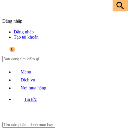
Đăng nhập
Đăng nhập
Tạo tài khoản
0
Menu
Dịch vụ
Nơi mua hàng
Tin tức