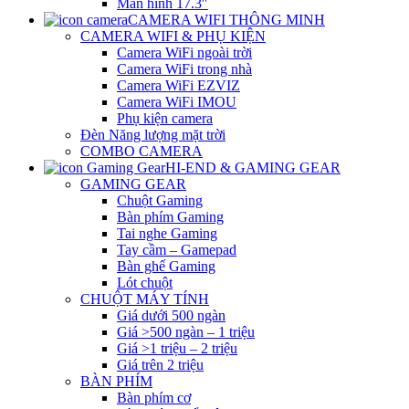
Màn hình 17.3″
CAMERA WIFI THÔNG MINH
CAMERA WIFI & PHỤ KIỆN
Camera WiFi ngoài trời
Camera WiFi trong nhà
Camera WiFi EZVIZ
Camera WiFi IMOU
Phụ kiện camera
Đèn Năng lượng mặt trời
COMBO CAMERA
HI-END & GAMING GEAR
GAMING GEAR
Chuột Gaming
Bàn phím Gaming
Tai nghe Gaming
Tay cầm – Gamepad
Bàn ghế Gaming
Lót chuột
CHUỘT MÁY TÍNH
Giá dưới 500 ngàn
Giá >500 ngàn – 1 triệu
Giá >1 triệu – 2 triệu
Giá trên 2 triệu
BÀN PHÍM
Bàn phím cơ