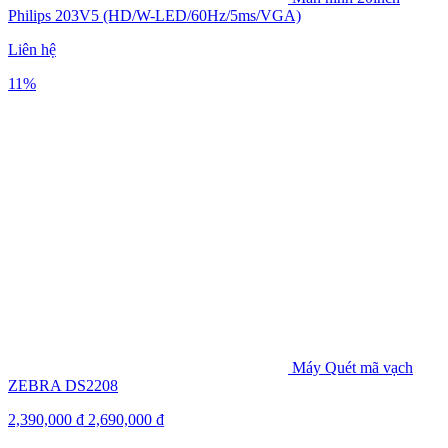
Philips 203V5 (HD/W-LED/60Hz/5ms/VGA)
Liên hệ
11%
Máy Quét mã vạch
ZEBRA DS2208
2,390,000
₫
2,690,000
₫