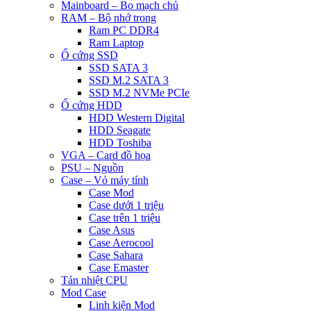
Mainboard – Bo mạch chủ
RAM – Bộ nhớ trong
Ram PC DDR4
Ram Laptop
Ổ cứng SSD
SSD SATA 3
SSD M.2 SATA 3
SSD M.2 NVMe PCIe
Ổ cứng HDD
HDD Western Digital
HDD Seagate
HDD Toshiba
VGA – Card đồ họa
PSU – Nguồn
Case – Vỏ máy tính
Case Mod
Case dưới 1 triệu
Case trên 1 triệu
Case Asus
Case Aerocool
Case Sahara
Case Emaster
Tản nhiệt CPU
Mod Case
Linh kiện Mod