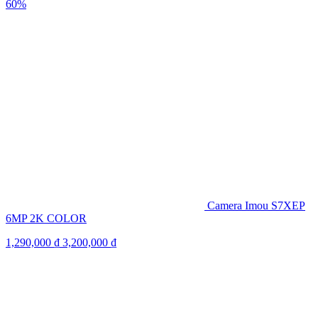
60%
Camera Imou S7XEP
6MP 2K COLOR
1,290,000
₫
3,200,000
₫