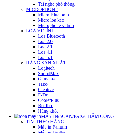
Tai nghe phổ thông
MICROPHONE
Micro Bluetooth
Micro loa kéo
Microphone vi tính
LOA VI TÍNH
Loa Bluetooth
Loa 2.0
Loa 2.1
Loa 4.1
Loa 5.1
HÃNG SẢN XUẤT
Logitech
SoundMax
Gamdias
Tako
Creative
E-Dra
CoolerPlus
Bedford
Hãng khác
MÁY IN/SCAN/FAX/CHẤM CÔNG
TÌM THEO HÃNG
Máy in Pantum
Máy in Brother