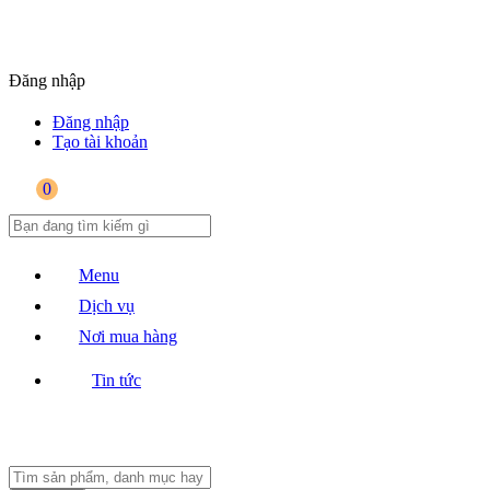
Đăng nhập
Đăng nhập
Tạo tài khoản
0
Menu
Dịch vụ
Nơi mua hàng
Tin tức