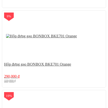
9%
Hộp đựng gạo BONBOX BKE701 Orange
290,000
₫
320,000
₫
19%