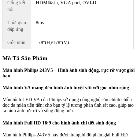
Cổng kết
HDMI®-in, VGA port, DVI-D
nối
Thời gian
8ms
đáp ứng
Góc nhìn
178°(H)/178°(V)
Mô Tả Sản Phẩm
Màn hình Philips 243V5 – Hình ảnh sinh động, rực rỡ vượt giới
hạn
Màn hình VA mang đến hình ảnh tuyệt vời với góc nhìn rộng
Màn hình LED VA của Philips sử dụng công nghệ căn chỉnh chiều
dọc đa miền tiên tiến; cho bạn tỷ lệ tương phản tĩnh rất cao, giúp tạo
ra hình ảnh rực rỡ và sống động hơn.
Màn hình Full HD 16:9 cho hình ảnh chi tiết sinh động
Màn hình Philips 243V5 này được trang bị độ phân giải Full HD