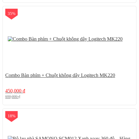
35%
Combo Bàn phím + Chuột không dây Logitech MK220
450,000
₫
690,000
₫
18%