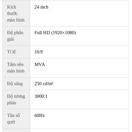
Kích
24 inch
thước
màn hình
Độ phân
Full HD (1920×1080)
giải
Tỉ lệ
16:9
Tấm nền
MVA
màn hình
Độ sáng
250 cd/m²
Độ tương
3000:1
phản
Tần số
60Hz
quét