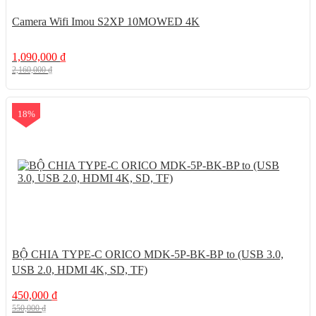
Camera Wifi Imou S2XP 10MOWED 4K
1,090,000
₫
2,160,000
₫
18%
BỘ CHIA TYPE-C ORICO MDK-5P-BK-BP to (USB 3.0,
USB 2.0, HDMI 4K, SD, TF)
450,000
₫
550,000
₫