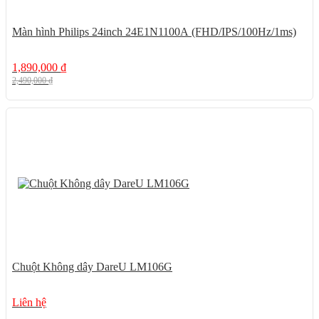
Màn hình Philips 24inch 24E1N1100A (FHD/IPS/100Hz/1ms)
1,890,000
₫
2,490,000
₫
Chuột Không dây DareU LM106G
Liên hệ