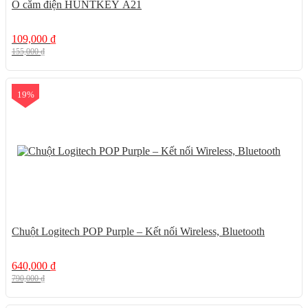
Ổ cắm điện HUNTKEY A21
109,000
₫
155,000
₫
19%
Chuột Logitech POP Purple – Kết nối Wireless, Bluetooth
640,000
₫
790,000
₫