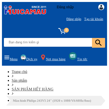
Đăng nhập
Đăng nhập
Tạo tài khoản
0
Menu
Dịch vụ
Nơi mua hàng
Tin tức
Trang chủ
Sản phẩm
SẢN PHẨM HẾT HÀNG
Màn hình Philips 243V5 24″ (1920 x 1080/VA/60Hz/8ms)