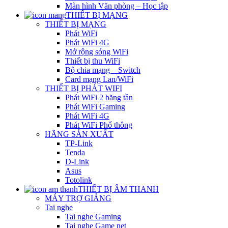
Màn hình Văn phòng – Học tập
THIẾT BỊ MẠNG
THIẾT BỊ MẠNG
Phát WiFi
Phát WiFi 4G
Mở rộng sóng WiFi
Thiết bị thu WiFi
Bộ chia mạng – Switch
Card mạng Lan/WiFi
THIẾT BỊ PHÁT WIFI
Phát WiFi 2 băng tần
Phát WiFi Gaming
Phát WiFi 4G
Phát WiFi Phổ thông
HÃNG SẢN XUẤT
TP-Link
Tenda
D-Link
Asus
Totolink
THIẾT BỊ ÂM THANH
MÁY TRỢ GIẢNG
Tai nghe
Tai nghe Gaming
Tai nghe Game net