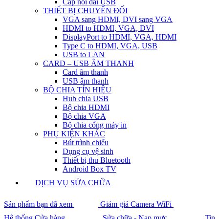
Cáp nối dài USB
THIẾT BỊ CHUYỂN ĐỔI
VGA sang HDMI, DVI sang VGA
HDMI to HDMI, VGA, DVI
DisplayPort to HDMI, VGA, HDMI
Type C to HDMI, VGA, USB
USB to LAN
CARD – USB ÂM THANH
Card âm thanh
USB âm thanh
BỘ CHIA TÍN HIỆU
Hub chia USB
Bộ chia HDMI
Bộ chia VGA
Bộ chia cổng máy in
PHỤ KIỆN KHÁC
Bút trình chiếu
Dụng cụ vệ sinh
Thiết bị thu Bluetooth
Android Box TV
DỊCH VỤ SỬA CHỮA
Sản phẩm bạn đã xem
Giảm giá Camera WiFi
Hệ thống Cửa hàng
Sửa chữa - Nạp mực
Tin