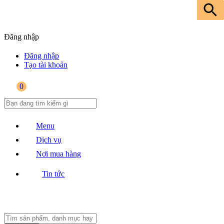
Đăng nhập
Đăng nhập
Tạo tài khoản
0
Menu
Dịch vụ
Nơi mua hàng
Tin tức