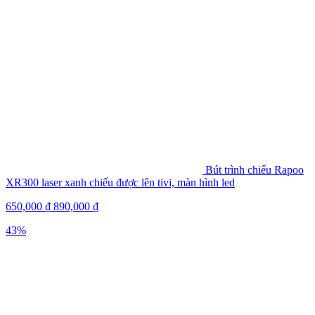
Bút trình chiếu Rapoo
XR300 laser xanh chiếu được lên tivi, màn hình led
650,000
₫
890,000
₫
43%