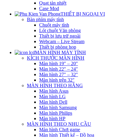
Quạt tản nhiệt
Case Mod
THIẾT BỊ NGOẠI VI
Bàn phím máy tính
Chuột máy tính
Lót chuột Văn phòng
Thiết bị lưu trữ ngoài
Webcam – Live Stream
Thiết bị phòng họp
MÀN HÌNH MÁY TÍNH
KÍCH THƯỚC MÀN HÌNH
Màn hình 19″ – 20″
Màn hình 22″ – 24″
Màn hình 27″ – 32″
Màn hình trên 32″
MÀN HÌNH THEO HÃNG
Màn hình Asus
Màn hình LG
Màn hình Dell
Màn hình Samsung
Màn hình Philips
Màn hình HP
MÀN HÌNH THEO NHU CẦU
Màn hình Chơi game
Màn hình Thiết kế – Đồ họa