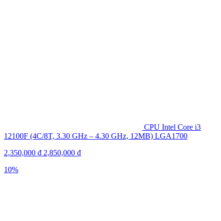
CPU Intel Core i3
12100F (4C/8T, 3.30 GHz – 4.30 GHz, 12MB) LGA1700
2,350,000
₫
2,850,000
₫
10%