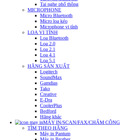
Tai nghe phổ thông
MICROPHONE
Micro Bluetooth
Micro loa kéo
Microphone vi tính
LOA VI TÍNH
Loa Bluetooth
Loa 2.0
Loa 2.1
Loa 4.1
Loa 5.1
HÃNG SẢN XUẤT
Logitech
SoundMax
Gamdias
Tako
Creative
E-Dra
CoolerPlus
Bedford
Hãng khác
MÁY IN/SCAN/FAX/CHẤM CÔNG
TÌM THEO HÃNG
Máy in Pantum
Máy in Brother