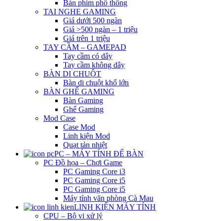
Bàn phím phổ thông
TAI NGHE GAMING
Giá dưới 500 ngàn
Giá >500 ngàn – 1 triệu
Giá trên 1 triệu
TAY CẦM – GAMEPAD
Tay cầm có dây
Tay cầm không dây
BÀN DI CHUỘT
Bàn di chuột khổ lớn
BÀN GHẾ GAMING
Bàn Gaming
Ghế Gaming
Mod Case
Case Mod
Linh kiện Mod
Quạt tản nhiệt
PC – MÁY TÍNH ĐỂ BÀN
PC Đồ họa – Chơi Game
PC Gaming Core i3
PC Gaming Core i5
PC Gaming Core i5
Máy tính văn phòng Cà Mau
LINH KIỆN MÁY TÍNH
CPU – Bộ vi xử lý