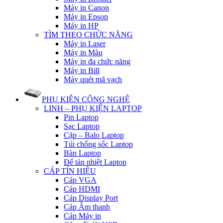
Máy in Canon
Máy in Epson
Máy in HP
TÌM THEO CHỨC NĂNG
Máy in Laser
Máy in Màu
Máy in đa chức năng
Máy in Bill
Máy quét mã vạch
PHỤ KIỆN CÔNG NGHỆ
LINH – PHỤ KIỆN LAPTOP
Pin Laptop
Sạc Laptop
Cặp – Balo Laptop
Túi chống sốc Laptop
Bàn Laptop
Đế tản nhiệt Laptop
CÁP TÍN HIỆU
Cáp VGA
Cáp HDMI
Cáp Display Port
Cáp Âm thanh
Cáp Máy in