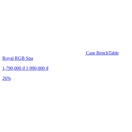
Case BenchTable
Royal RGB Spa
1,790,000
₫
1,990,000
₫
26%