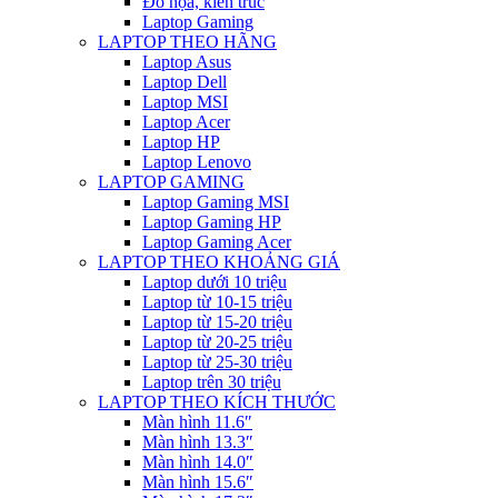
Đồ họa, kiến trúc
Laptop Gaming
LAPTOP THEO HÃNG
Laptop Asus
Laptop Dell
Laptop MSI
Laptop Acer
Laptop HP
Laptop Lenovo
LAPTOP GAMING
Laptop Gaming MSI
Laptop Gaming HP
Laptop Gaming Acer
LAPTOP THEO KHOẢNG GIÁ
Laptop dưới 10 triệu
Laptop từ 10-15 triệu
Laptop từ 15-20 triệu
Laptop từ 20-25 triệu
Laptop từ 25-30 triệu
Laptop trên 30 triệu
LAPTOP THEO KÍCH THƯỚC
Màn hình 11.6″
Màn hình 13.3″
Màn hình 14.0″
Màn hình 15.6″