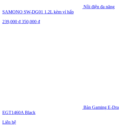
Nồi điện đa năng
SAMONO SW-DG01 1.2L kèm vỉ hấp
239,000
₫
350,000
₫
Bàn Gaming E-Dra
EGT1460A Black
Liên hệ