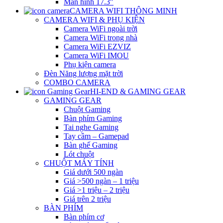
Màn hình 17.3″
CAMERA WIFI THÔNG MINH
CAMERA WIFI & PHỤ KIỆN
Camera WiFi ngoài trời
Camera WiFi trong nhà
Camera WiFi EZVIZ
Camera WiFi IMOU
Phụ kiện camera
Đèn Năng lượng mặt trời
COMBO CAMERA
HI-END & GAMING GEAR
GAMING GEAR
Chuột Gaming
Bàn phím Gaming
Tai nghe Gaming
Tay cầm – Gamepad
Bàn ghế Gaming
Lót chuột
CHUỘT MÁY TÍNH
Giá dưới 500 ngàn
Giá >500 ngàn – 1 triệu
Giá >1 triệu – 2 triệu
Giá trên 2 triệu
BÀN PHÍM
Bàn phím cơ