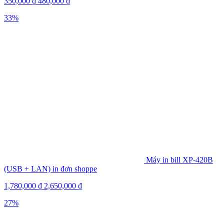
350,000
₫
480,000
₫
33%
Máy in bill XP-420B
(USB + LAN) in đơn shoppe
1,780,000
₫
2,650,000
₫
27%