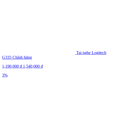
Tai nghe Logitech
G335 Chính hãng
1,190,000
₫
1,540,000
₫
3%