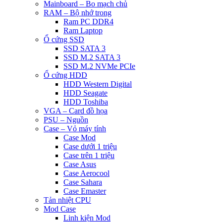
Mainboard – Bo mạch chủ
RAM – Bộ nhớ trong
Ram PC DDR4
Ram Laptop
Ổ cứng SSD
SSD SATA 3
SSD M.2 SATA 3
SSD M.2 NVMe PCIe
Ổ cứng HDD
HDD Western Digital
HDD Seagate
HDD Toshiba
VGA – Card đồ họa
PSU – Nguồn
Case – Vỏ máy tính
Case Mod
Case dưới 1 triệu
Case trên 1 triệu
Case Asus
Case Aerocool
Case Sahara
Case Emaster
Tản nhiệt CPU
Mod Case
Linh kiện Mod