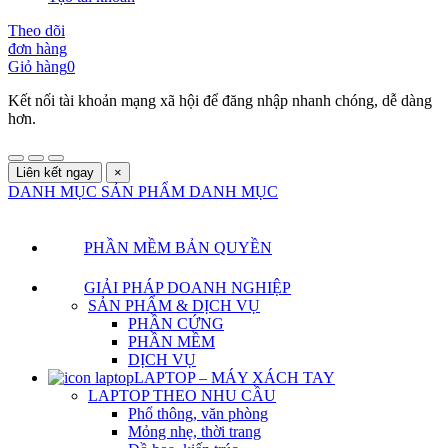
Theo dõi
đơn hàng
Giỏ hàng
0
Kết nối tài khoản mạng xã hội để đăng nhập nhanh chóng, dễ dàng
hơn.
Liên kết ngay
×
DANH MỤC SẢN PHẨM
DANH MỤC
PHẦN MỀM BẢN QUYỀN
GIẢI PHÁP DOANH NGHIỆP
SẢN PHẨM & DỊCH VỤ
PHẦN CỨNG
PHẦN MỀM
DỊCH VỤ
LAPTOP – MÁY XÁCH TAY
LAPTOP THEO NHU CẦU
Phổ thông, văn phòng
Mỏng nhẹ, thời trang