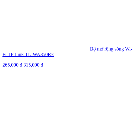
Bộ mở rộng sóng Wi-
Fi TP Link TL-WA850RE
265,000
₫
315,000
₫