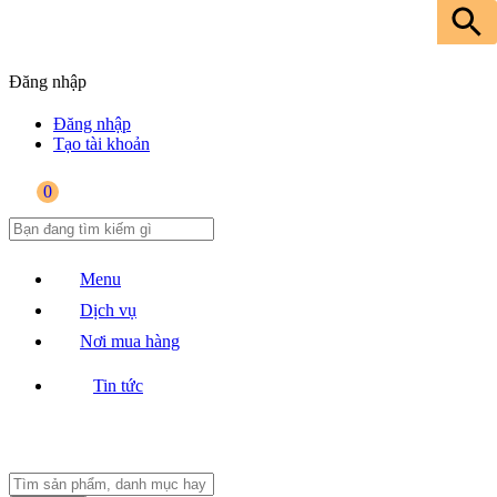
Đăng nhập
Đăng nhập
Tạo tài khoản
0
Menu
Dịch vụ
Nơi mua hàng
Tin tức