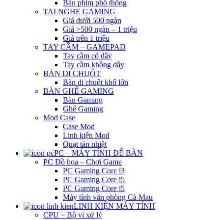
Bàn phím phổ thông
TAI NGHE GAMING
Giá dưới 500 ngàn
Giá >500 ngàn – 1 triệu
Giá trên 1 triệu
TAY CẦM – GAMEPAD
Tay cầm có dây
Tay cầm không dây
BÀN DI CHUỘT
Bàn di chuột khổ lớn
BÀN GHẾ GAMING
Bàn Gaming
Ghế Gaming
Mod Case
Case Mod
Linh kiện Mod
Quạt tản nhiệt
PC – MÁY TÍNH ĐỂ BÀN
PC Đồ họa – Chơi Game
PC Gaming Core i3
PC Gaming Core i5
PC Gaming Core i5
Máy tính văn phòng Cà Mau
LINH KIỆN MÁY TÍNH
CPU – Bộ vi xử lý