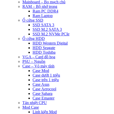
Mainboard – Bo mạch chủ
RAM – Bộ nhớ trong
Ram PC DDR4
Ram Laptop
Ổ cứng SSD
SSD SATA 3
SSD M.2 SATA 3
SSD M.2 NVMe PCIe
Ổ cứng HDD
HDD Western Digital
HDD Seagate
HDD Toshiba
VGA – Card đồ họa
PSU – Nguồn
Case – Vỏ máy tính
Case Mod
Case dưới 1 triệu
Case trên 1 triệu
Case Asus
Case Aerocool
Case Sahara
Case Emaster
Tản nhiệt CPU
Mod Case
Linh kiện Mod