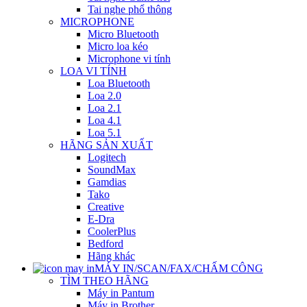
Tai nghe phổ thông
MICROPHONE
Micro Bluetooth
Micro loa kéo
Microphone vi tính
LOA VI TÍNH
Loa Bluetooth
Loa 2.0
Loa 2.1
Loa 4.1
Loa 5.1
HÃNG SẢN XUẤT
Logitech
SoundMax
Gamdias
Tako
Creative
E-Dra
CoolerPlus
Bedford
Hãng khác
MÁY IN/SCAN/FAX/CHẤM CÔNG
TÌM THEO HÃNG
Máy in Pantum
Máy in Brother