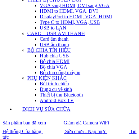
VGA sang HDMI, DVI sang VGA
HDMI to HDMI, VGA, DVI
DisplayPort to HDMI, VGA, HDMI
Type C to HDMI, VGA, USB
USB to LAN
CARD – USB ÂM THANH
Card âm thanh
USB âm thanh
BỘ CHIA TÍN HIỆU
Hub chia USB
Bộ chia HDMI
Bộ chia VGA
Bộ chia cổng máy in
PHỤ KIỆN KHÁC
Bút trình chiếu
Dụng cụ vệ sinh
Thiết bị thu Bluetooth
Android Box TV
DỊCH VỤ SỬA CHỮA
Sản phẩm bạn đã xem
Giảm giá Camera WiFi
Hệ thống Cửa hàng
Sửa chữa - Nạp mực
Tin
tức