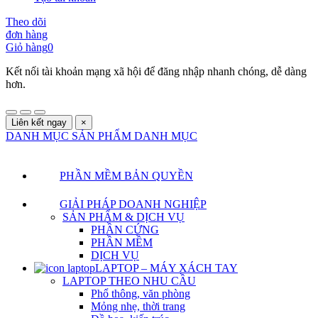
Theo dõi
đơn hàng
Giỏ hàng
0
Kết nối tài khoản mạng xã hội để đăng nhập nhanh chóng, dễ dàng
hơn.
Liên kết ngay
×
DANH MỤC SẢN PHẨM
DANH MỤC
PHẦN MỀM BẢN QUYỀN
GIẢI PHÁP DOANH NGHIỆP
SẢN PHẨM & DỊCH VỤ
PHẦN CỨNG
PHẦN MỀM
DỊCH VỤ
LAPTOP – MÁY XÁCH TAY
LAPTOP THEO NHU CẦU
Phổ thông, văn phòng
Mỏng nhẹ, thời trang