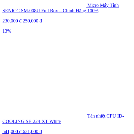
Micro Máy Tính
SENICC SM-008U Full Box – Chính Hãng 100%
230,000
₫
250,000
₫
13%
Tản nhiệt CPU ID-
COOLING SE-224-XT White
541,000
₫
621,000
₫