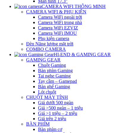
Màn hình 17.3″
CAMERA WIFI THÔNG MINH
CAMERA WIFI & PHỤ KIỆN
Camera WiFi ngoài trời
Camera WiFi trong nhà
Camera WiFi EZVIZ
Camera WiFi IMOU
Phụ kiện camera
Đèn Năng lượng mặt trời
COMBO CAMERA
HI-END & GAMING GEAR
GAMING GEAR
Chuột Gaming
Bàn phím Gaming
Tai nghe Gaming
Tay cầm – Gamepad
Bàn ghế Gaming
Lót chuột
CHUỘT MÁY TÍNH
Giá dưới 500 ngàn
Giá >500 ngàn – 1 triệu
Giá >1 triệu – 2 triệu
Giá trên 2 triệu
BÀN PHÍM
Bàn phím cơ