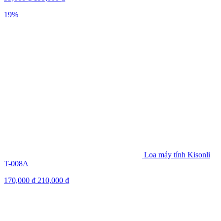
19%
Loa máy tính Kisonli
T-008A
170,000
₫
210,000
₫