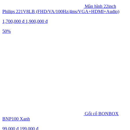
Màn hình 22inch
Philips 221V8LB (FHD/VA/100Hz/4ms/VGA+HDMI+Audio)
1,700,000
₫
1,900,000
₫
50%
Gối cổ BONBOX
BNP100 Xanh
99,000
₫
199,000
₫