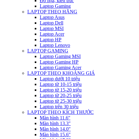
Đồ họa, kiến trúc
Laptop Gaming
LAPTOP THEO HÃNG
Laptop Asus
Laptop Dell
Laptop MSI
Laptop Acer
Laptop HP
Laptop Lenovo
LAPTOP GAMING
Laptop Gaming MSI
Laptop Gaming HP
Laptop Gaming Acer
LAPTOP THEO KHOẢNG GIÁ
Laptop dưới 10 triệu
Laptop từ 10-15 triệu
Laptop từ 15-20 triệu
Laptop từ 20-25 triệu
Laptop từ 25-30 triệu
Laptop trên 30 triệu
LAPTOP THEO KÍCH THƯỚC
Màn hình 11.6″
Màn hình 13.3″
Màn hình 14.0″
Màn hình 15.6″