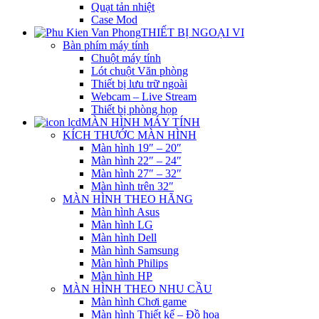
Quạt tản nhiệt
Case Mod
THIẾT BỊ NGOẠI VI
Bàn phím máy tính
Chuột máy tính
Lót chuột Văn phòng
Thiết bị lưu trữ ngoài
Webcam – Live Stream
Thiết bị phòng họp
MÀN HÌNH MÁY TÍNH
KÍCH THƯỚC MÀN HÌNH
Màn hình 19″ – 20″
Màn hình 22″ – 24″
Màn hình 27″ – 32″
Màn hình trên 32″
MÀN HÌNH THEO HÃNG
Màn hình Asus
Màn hình LG
Màn hình Dell
Màn hình Samsung
Màn hình Philips
Màn hình HP
MÀN HÌNH THEO NHU CẦU
Màn hình Chơi game
Màn hình Thiết kế – Đồ họa