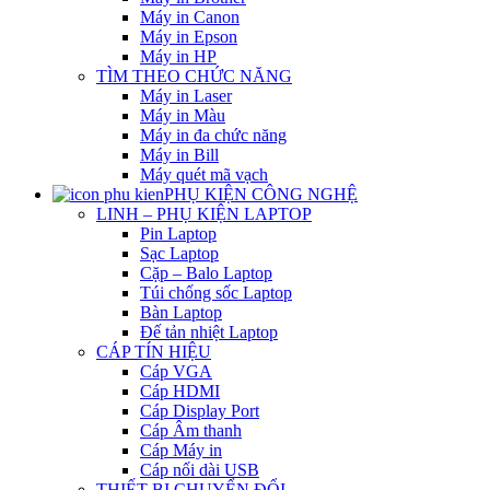
Máy in Canon
Máy in Epson
Máy in HP
TÌM THEO CHỨC NĂNG
Máy in Laser
Máy in Màu
Máy in đa chức năng
Máy in Bill
Máy quét mã vạch
PHỤ KIỆN CÔNG NGHỆ
LINH – PHỤ KIỆN LAPTOP
Pin Laptop
Sạc Laptop
Cặp – Balo Laptop
Túi chống sốc Laptop
Bàn Laptop
Đế tản nhiệt Laptop
CÁP TÍN HIỆU
Cáp VGA
Cáp HDMI
Cáp Display Port
Cáp Âm thanh
Cáp Máy in
Cáp nối dài USB
THIẾT BỊ CHUYỂN ĐỔI