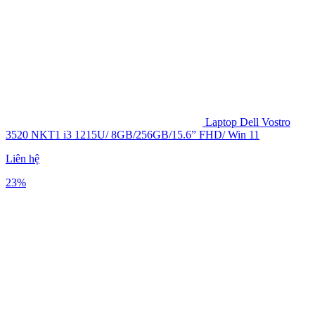
Laptop Dell Vostro
3520 NKT1 i3 1215U/ 8GB/256GB/15.6” FHD/ Win 11
Liên hệ
23%