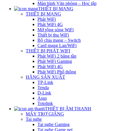
Màn hình Văn phòng – Học tập
THIẾT BỊ MẠNG
THIẾT BỊ MẠNG
Phát WiFi
Phát WiFi 4G
Mở rộng sóng WiFi
Thiết bị thu WiFi
Bộ chia mạng – Switch
Card mạng Lan/WiFi
THIẾT BỊ PHÁT WIFI
Phát WiFi 2 băng tần
Phát WiFi Gaming
Phát WiFi 4G
Phát WiFi Phổ thông
HÃNG SẢN XUẤT
TP-Link
Tenda
D-Link
Asus
Totolink
THIẾT BỊ ÂM THANH
MÁY TRỢ GIẢNG
Tai nghe
Tai nghe Gaming
Tai nghe Game net