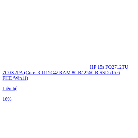
HP 15s FQ2712TU
7C0X2PA (Core i3 1115G4/ RAM 8GB/ 256GB SSD /15.6
FHD/Win11)
Liên hệ
16%