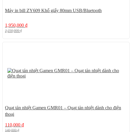
Máy in bill ZY609 Khổ giấy 80mm USB/Bluetooth
1,950,000
₫
2,250,000
₫
21%
Quạt tản nhiệt Gamen GMR01 – Quạt tản nhiệt dành cho điện
thoại
110,000
₫
140,000
₫