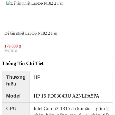
Đế tản nhiệt Laptop N182 2 Fan
179,000
₫
250,000
₫
Thông Tin Chi Tiết
Thương
HP
hiệu
Model
HP 15 FD0304RU A2NLPA5PA
CPU
Intel Core i3-1315U (6 nhân – gồm 2