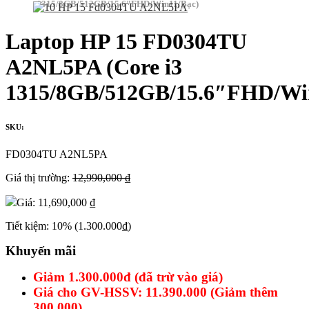
1315/8GB/512GB/15.6″FHD/Win11/Bạc)
Laptop HP 15 FD0304TU
A2NL5PA (Core i3
1315/8GB/512GB/15.6″FHD/Wi
SKU:
FD0304TU A2NL5PA
Giá thị trường:
12,990,000 ₫
Giá:
11,690,000 ₫
Tiết kiệm:
10%
(1.300.000₫)
Khuyến mãi
Giảm 1.300.000đ (đã trừ vào giá)
Giá cho GV-HSSV: 11.390.000 (Giảm thêm
300.000)