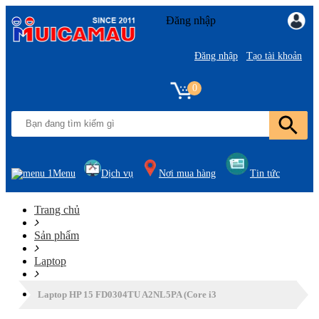
Đăng nhập
Đăng nhập
Tạo tài khoản
0
Menu
Dịch vụ
Nơi mua hàng
Tin tức
Trang chủ
Sản phẩm
Laptop
Laptop HP 15 FD0304TU A2NL5PA (Core i3