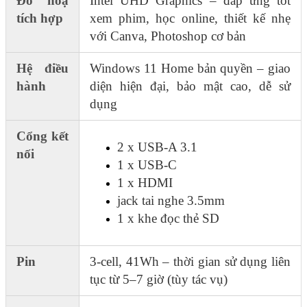
Đồ hoạ
Intel UHD Graphics – đáp ứng tốt
tích hợp
xem phim, học online, thiết kế nhẹ
với Canva, Photoshop cơ bản
Hệ điều
Windows 11 Home bản quyền – giao
hành
diện hiện đại, bảo mật cao, dễ sử
dụng
Cổng kết
2 x USB-A 3.1
nối
1 x USB-C
1 x HDMI
jack tai nghe 3.5mm
1 x khe đọc thẻ SD
Pin
3-cell, 41Wh – thời gian sử dụng liên
tục từ 5–7 giờ (tùy tác vụ)