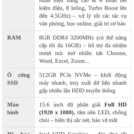
nhân hiệu năng cao & 4 nhân tiết
kiệm điện, 8 luồng, Turbo Boost lên
đến 4.5GHz) – xử lý tốt các tác vụ
văn phòng, học online, giải trí cơ bản
RAM
8GB DDR4 3200MHz (có thể nâng
cấp tối đa 16GB) – hỗ trợ đa nhiệm
mượt mà: mở nhiều tab Chrome,
Word, Excel, Zoom…
Ổ cứng
512GB PCIe NVMe – khởi động
SSD
máy nhanh, truy xuất dữ liệu nhanh
gấp nhiều lần HDD truyền thống
Màn
15.6 inch độ phân giải
Full HD
hình
(1920 x 1080)
, tấm nền LED, chống
chói – hiển thị sắc nét, bảo vệ mắt