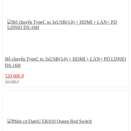
6%
Bộ chuyển TypeC to 3xUSB(3.0) + HDMI + LAN+ PD LDNIO
DS-16H
520,000
₫
555,000
₫
18%