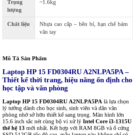
Trọng
~1.6kg
lượng
Chất liệu
Nhựa cao cấp – bền bỉ, hạn chế bám
vân tay
Mô Tả Sản Phẩm
Laptop HP 15 FD0304RU A2NLPA5PA –
Thiết kế thời trang, hiệu năng ổn định cho
học tập và văn phòng
Laptop HP 15 FD0304RU A2NLPA5PA
là lựa chọn
lý tưởng dành cho học sinh, sinh viên và dân văn
phòng nhờ sở hữu thiết kế sang trọng. Màn hình lớn
15.6 inch sắc nét cùng bộ vi xử lý
Intel Core i3-1315U
thế hệ 13
mới nhất. Kết hợp với RAM 8GB và ổ cứng
SSD 512GB tốc độ cao, mẫu laptop này không chỉ có