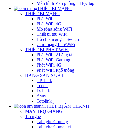
Màn hình Văn phòng – Học tập
THIẾT BỊ MẠNG
THIẾT BỊ MẠNG
Phát WiFi
Phát WiFi 4G
Mở rộng sóng WiFi
Thiết bị thu WiFi
Bộ chia mạng – Switch
Card mạng Lan/WiFi
THIẾT BỊ PHÁT WIFI
Phát WiFi 2 băng tần
Phát WiFi Gaming
Phát WiFi 4G
Phát WiFi Phổ thông
HÃNG SẢN XUẤT
TP-Link
Tenda
D-Link
Asus
Totolink
THIẾT BỊ ÂM THANH
MÁY TRỢ GIẢNG
Tai nghe
Tai nghe Gaming
Tai nghe Game net