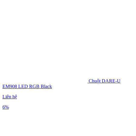
Chuột DARE-U
EM908 LED RGB Black
Liên hệ
6%