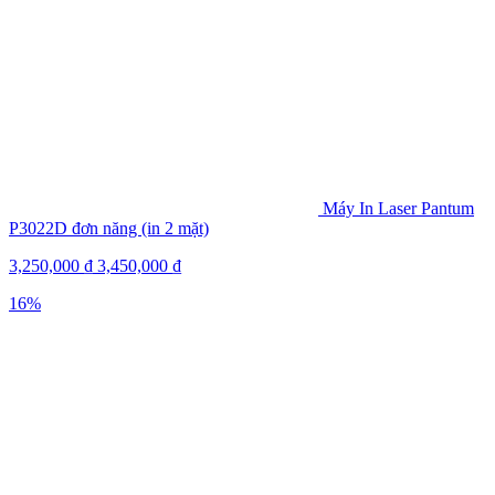
Máy In Laser Pantum
P3022D đơn năng (in 2 mặt)
3,250,000
₫
3,450,000
₫
16%