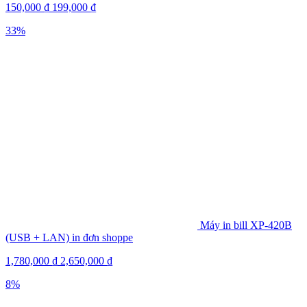
150,000
₫
199,000
₫
33%
Máy in bill XP-420B
(USB + LAN) in đơn shoppe
1,780,000
₫
2,650,000
₫
8%