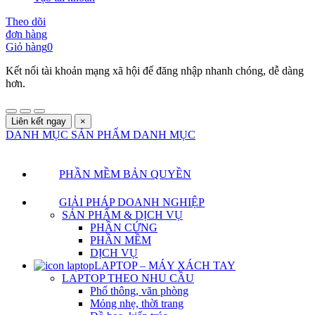
Theo dõi
đơn hàng
Giỏ hàng
0
Kết nối tài khoản mạng xã hội để đăng nhập nhanh chóng, dễ dàng
hơn.
Liên kết ngay
×
DANH MỤC SẢN PHẨM
DANH MỤC
PHẦN MỀM BẢN QUYỀN
GIẢI PHÁP DOANH NGHIỆP
SẢN PHẨM & DỊCH VỤ
PHẦN CỨNG
PHẦN MỀM
DỊCH VỤ
LAPTOP – MÁY XÁCH TAY
LAPTOP THEO NHU CẦU
Phổ thông, văn phòng
Mỏng nhẹ, thời trang