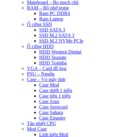
Mainboard – Bo mạch chủ
RAM – Bộ nhớ trong
Ram PC DDR4
Ram Laptop
Ổ cứng SSD
SSD SATA 3
SSD M.2 SATA 3
SSD M.2 NVMe PCIe
Ổ cứng HDD
HDD Western Digital
HDD Seagate
HDD Toshiba
VGA – Card đồ họa
PSU – Nguồn
Case – Vỏ máy tính
Case Mod
Case dưới 1 triệu
Case trên 1 triệu
Case Asus
Case Aerocool
Case Sahara
Case Emaster
Tản nhiệt CPU
Mod Case
Linh kiện Mod