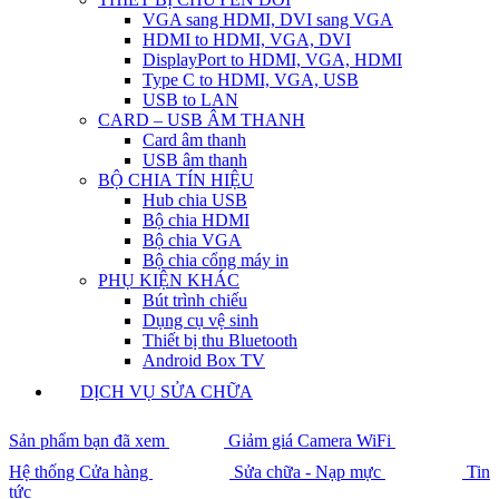
VGA sang HDMI, DVI sang VGA
HDMI to HDMI, VGA, DVI
DisplayPort to HDMI, VGA, HDMI
Type C to HDMI, VGA, USB
USB to LAN
CARD – USB ÂM THANH
Card âm thanh
USB âm thanh
BỘ CHIA TÍN HIỆU
Hub chia USB
Bộ chia HDMI
Bộ chia VGA
Bộ chia cổng máy in
PHỤ KIỆN KHÁC
Bút trình chiếu
Dụng cụ vệ sinh
Thiết bị thu Bluetooth
Android Box TV
DỊCH VỤ SỬA CHỮA
Sản phẩm bạn đã xem
Giảm giá Camera WiFi
Hệ thống Cửa hàng
Sửa chữa - Nạp mực
Tin
tức