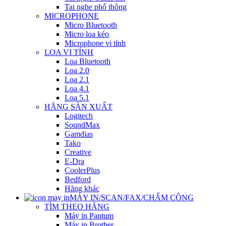
Tai nghe phổ thông
MICROPHONE
Micro Bluetooth
Micro loa kéo
Microphone vi tính
LOA VI TÍNH
Loa Bluetooth
Loa 2.0
Loa 2.1
Loa 4.1
Loa 5.1
HÃNG SẢN XUẤT
Logitech
SoundMax
Gamdias
Tako
Creative
E-Dra
CoolerPlus
Bedford
Hãng khác
MÁY IN/SCAN/FAX/CHẤM CÔNG
TÌM THEO HÃNG
Máy in Pantum
Máy in Brother