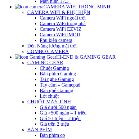
Màn hình 17.3″
CAMERA WIFI THÔNG MINH
CAMERA WIFI & PHỤ KIỆN
Camera WiFi ngoài trời
Camera WiFi trong nhà
Camera WiFi EZVIZ
Camera WiFi IMOU
Phụ kiện camera
Đèn Năng lượng mặt trời
COMBO CAMERA
HI-END & GAMING GEAR
GAMING GEAR
Chuột Gaming
Bàn phím Gaming
Tai nghe Gaming
Tay cầm – Gamepad
Bàn ghế Gaming
Lót chuột
CHUỘT MÁY TÍNH
Giá dưới 500 ngàn
Giá >500 ngàn – 1 triệu
Giá >1 triệu – 2 triệu
Giá trên 2 triệu
BÀN PHÍM
Bàn phím cơ