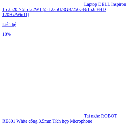
Laptop DELL Inspiron
15 3520 N5I5122W1 (i5 1235U/8GB/256GB/15.6 FHD
120Hz/Win11)
Liên hệ
18%
Tai nghe ROBOT
RE801 White cổng 3.5mm Tích hợp Microphone