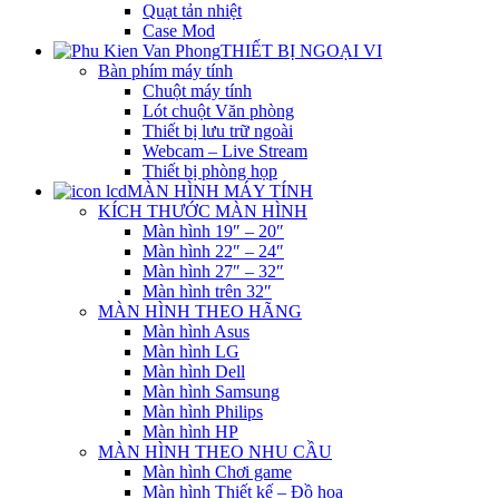
Quạt tản nhiệt
Case Mod
THIẾT BỊ NGOẠI VI
Bàn phím máy tính
Chuột máy tính
Lót chuột Văn phòng
Thiết bị lưu trữ ngoài
Webcam – Live Stream
Thiết bị phòng họp
MÀN HÌNH MÁY TÍNH
KÍCH THƯỚC MÀN HÌNH
Màn hình 19″ – 20″
Màn hình 22″ – 24″
Màn hình 27″ – 32″
Màn hình trên 32″
MÀN HÌNH THEO HÃNG
Màn hình Asus
Màn hình LG
Màn hình Dell
Màn hình Samsung
Màn hình Philips
Màn hình HP
MÀN HÌNH THEO NHU CẦU
Màn hình Chơi game
Màn hình Thiết kế – Đồ họa