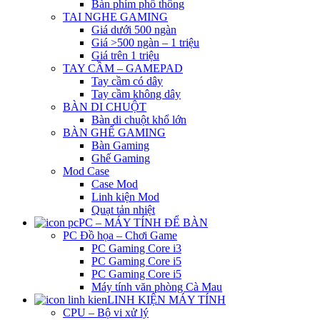
Bàn phím phổ thông
TAI NGHE GAMING
Giá dưới 500 ngàn
Giá >500 ngàn – 1 triệu
Giá trên 1 triệu
TAY CẦM – GAMEPAD
Tay cầm có dây
Tay cầm không dây
BÀN DI CHUỘT
Bàn di chuột khổ lớn
BÀN GHẾ GAMING
Bàn Gaming
Ghế Gaming
Mod Case
Case Mod
Linh kiện Mod
Quạt tản nhiệt
PC – MÁY TÍNH ĐỂ BÀN
PC Đồ họa – Chơi Game
PC Gaming Core i3
PC Gaming Core i5
PC Gaming Core i5
Máy tính văn phòng Cà Mau
LINH KIỆN MÁY TÍNH
CPU – Bộ vi xử lý