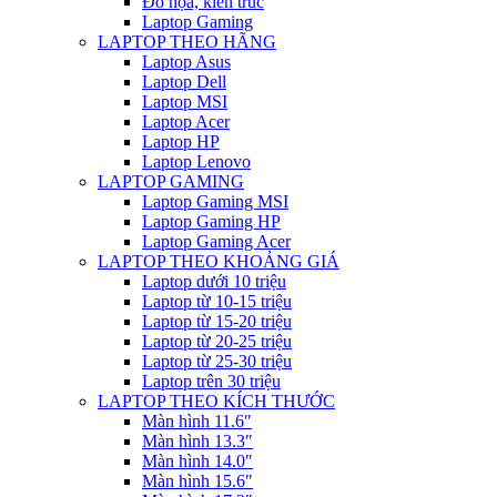
Đồ họa, kiến trúc
Laptop Gaming
LAPTOP THEO HÃNG
Laptop Asus
Laptop Dell
Laptop MSI
Laptop Acer
Laptop HP
Laptop Lenovo
LAPTOP GAMING
Laptop Gaming MSI
Laptop Gaming HP
Laptop Gaming Acer
LAPTOP THEO KHOẢNG GIÁ
Laptop dưới 10 triệu
Laptop từ 10-15 triệu
Laptop từ 15-20 triệu
Laptop từ 20-25 triệu
Laptop từ 25-30 triệu
Laptop trên 30 triệu
LAPTOP THEO KÍCH THƯỚC
Màn hình 11.6″
Màn hình 13.3″
Màn hình 14.0″
Màn hình 15.6″