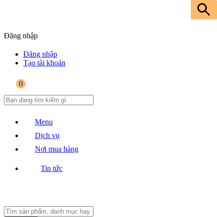
Đăng nhập
Đăng nhập
Tạo tài khoản
0
Menu
Dịch vụ
Nơi mua hàng
Tin tức