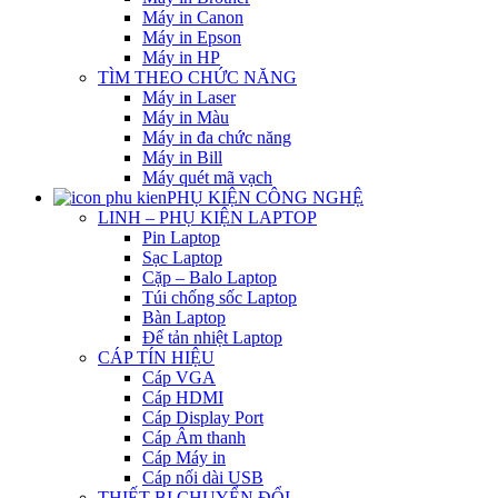
Máy in Canon
Máy in Epson
Máy in HP
TÌM THEO CHỨC NĂNG
Máy in Laser
Máy in Màu
Máy in đa chức năng
Máy in Bill
Máy quét mã vạch
PHỤ KIỆN CÔNG NGHỆ
LINH – PHỤ KIỆN LAPTOP
Pin Laptop
Sạc Laptop
Cặp – Balo Laptop
Túi chống sốc Laptop
Bàn Laptop
Đế tản nhiệt Laptop
CÁP TÍN HIỆU
Cáp VGA
Cáp HDMI
Cáp Display Port
Cáp Âm thanh
Cáp Máy in
Cáp nối dài USB
THIẾT BỊ CHUYỂN ĐỔI