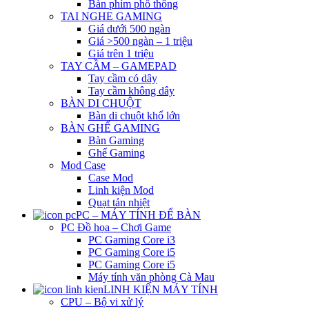
Bàn phím phổ thông
TAI NGHE GAMING
Giá dưới 500 ngàn
Giá >500 ngàn – 1 triệu
Giá trên 1 triệu
TAY CẦM – GAMEPAD
Tay cầm có dây
Tay cầm không dây
BÀN DI CHUỘT
Bàn di chuột khổ lớn
BÀN GHẾ GAMING
Bàn Gaming
Ghế Gaming
Mod Case
Case Mod
Linh kiện Mod
Quạt tản nhiệt
PC – MÁY TÍNH ĐỂ BÀN
PC Đồ họa – Chơi Game
PC Gaming Core i3
PC Gaming Core i5
PC Gaming Core i5
Máy tính văn phòng Cà Mau
LINH KIỆN MÁY TÍNH
CPU – Bộ vi xử lý