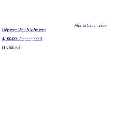
Máy in Canon 2900
Hộp mực lớn tiết kiệm mực
4,100,000
₫
6,000,000
₫
(1 đánh giá)