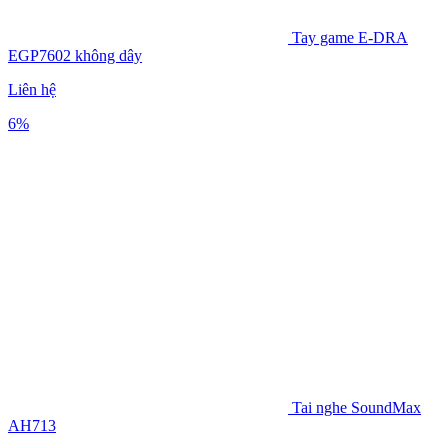
Tay game E-DRA
EGP7602 không dây
Liên hệ
6%
Tai nghe SoundMax
AH713