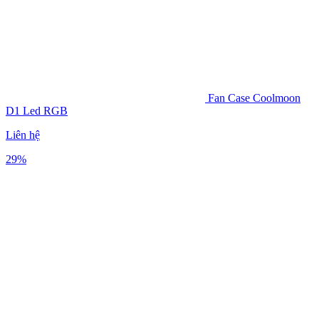
Fan Case Coolmoon
D1 Led RGB
Liên hệ
29%