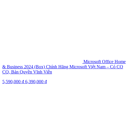
Microsoft Office Home
& Business 2024 (Box) Chính Hãng Microsoft Việt Nam – Có CO
CQ, Bản Quyền Vĩnh Viễn
5,590,000
₫
6,390,000
₫