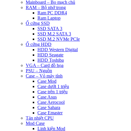
Mainboard – Bo mạch chủ
RAM – Bộ nhớ trong
Ram PC DDR4
Ram Laptop
Ổ cứng SSD
SSD SATA 3
SSD M.2 SATA 3
SSD M.2 NVMe PCIe
Ổ cứng HDD
HDD Western Digital
HDD Seagate
HDD Toshiba
VGA – Card đồ họa
PSU – Nguồn
Case – Vỏ máy tính
Case Mod
Case dưới 1 triệu
Case trên 1 triệu
Case Asus
Case Aerocool
Case Sahara
Case Emaster
Tản nhiệt CPU
Mod Case
Linh kiện Mod