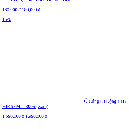
160,000
₫
180,000
₫
15%
Ổ Cứng Di Động 1TB
HIKSEMI T300S (Xám)
1,690,000
₫
1,990,000
₫