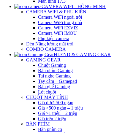
Màn hình 17.3″
CAMERA WIFI THÔNG MINH
CAMERA WIFI & PHỤ KIỆN
Camera WiFi ngoài trời
Camera WiFi trong nhà
Camera WiFi EZVIZ
Camera WiFi IMOU
Phụ kiện camera
Đèn Năng lượng mặt trời
COMBO CAMERA
HI-END & GAMING GEAR
GAMING GEAR
Chuột Gaming
Bàn phím Gaming
Tai nghe Gaming
Tay cầm – Gamepad
Bàn ghế Gaming
Lót chuột
CHUỘT MÁY TÍNH
Giá dưới 500 ngàn
Giá >500 ngàn – 1 triệu
Giá >1 triệu – 2 triệu
Giá trên 2 triệu
BÀN PHÍM
Bàn phím cơ