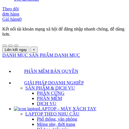
Theo dõi
đơn hàng
Giỏ hàng
0
Kết nối tài khoản mạng xã hội để đăng nhập nhanh chóng, dễ dàng
hơn.
Liên kết ngay
×
DANH MỤC SẢN PHẨM
DANH MỤC
PHẦN MỀM BẢN QUYỀN
GIẢI PHÁP DOANH NGHIỆP
SẢN PHẨM & DỊCH VỤ
PHẦN CỨNG
PHẦN MỀM
DỊCH VỤ
LAPTOP – MÁY XÁCH TAY
LAPTOP THEO NHU CẦU
Phổ thông, văn phòng
Mỏng nhẹ, thời trang