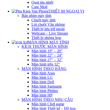
Quạt tản nhiệt
Case Mod
THIẾT BỊ NGOẠI VI
Bàn phím máy tính
Chuột máy tính
Lót chuột Văn phòng
Thiết bị lưu trữ ngoài
Webcam – Live Stream
Thiết bị phòng họp
MÀN HÌNH MÁY TÍNH
KÍCH THƯỚC MÀN HÌNH
Màn hình 19″ – 20″
Màn hình 22″ – 24″
Màn hình 27″ – 32″
Màn hình trên 32″
MÀN HÌNH THEO HÃNG
Màn hình Asus
Màn hình LG
Màn hình Dell
Màn hình Samsung
Màn hình Philips
Màn hình HP
MÀN HÌNH THEO NHU CẦU
Màn hình Chơi game
Màn hình Thiết kế – Đồ họa