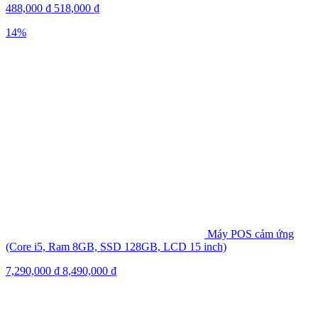
488,000
₫
518,000
₫
14%
Máy POS cảm ứng
(Core i5, Ram 8GB, SSD 128GB, LCD 15 inch)
7,290,000
₫
8,490,000
₫