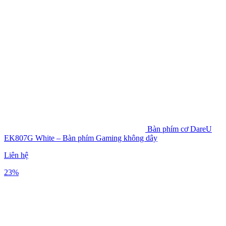
Bàn phím cơ DareU
EK807G White – Bàn phím Gaming không dây
Liên hệ
23%