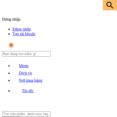
Đăng nhập
Đăng nhập
Tạo tài khoản
0
Menu
Dịch vụ
Nơi mua hàng
Tin tức