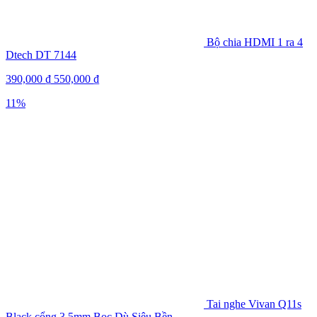
Bộ chia HDMI 1 ra 4
Dtech DT 7144
390,000
₫
550,000
₫
11%
Tai nghe Vivan Q11s
Black cổng 3.5mm Bọc Dù Siêu Bền