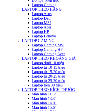
Đồ họa, kiến trúc
Laptop Gaming
LAPTOP THEO HÃNG
Laptop Asus
Laptop Dell
Laptop MSI
Laptop Acer
Laptop HP
Laptop Lenovo
LAPTOP GAMING
Laptop Gaming MSI
Laptop Gaming HP
Laptop Gaming Acer
LAPTOP THEO KHOẢNG GIÁ
Laptop dưới 10 triệu
Laptop từ 10-15 triệu
Laptop từ 15-20 triệu
Laptop từ 20-25 triệu
Laptop từ 25-30 triệu
Laptop trên 30 triệu
LAPTOP THEO KÍCH THƯỚC
Màn hình 11.6″
Màn hình 13.3″
Màn hình 14.0″
Màn hình 15.6″