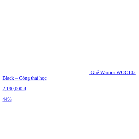
Ghế Warrior WOC102
Black – Công thái học
2,190,000
₫
44%