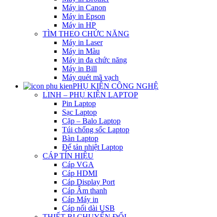
Máy in Canon
Máy in Epson
Máy in HP
TÌM THEO CHỨC NĂNG
Máy in Laser
Máy in Màu
Máy in đa chức năng
Máy in Bill
Máy quét mã vạch
PHỤ KIỆN CÔNG NGHỆ
LINH – PHỤ KIỆN LAPTOP
Pin Laptop
Sạc Laptop
Cặp – Balo Laptop
Túi chống sốc Laptop
Bàn Laptop
Đế tản nhiệt Laptop
CÁP TÍN HIỆU
Cáp VGA
Cáp HDMI
Cáp Display Port
Cáp Âm thanh
Cáp Máy in
Cáp nối dài USB
THIẾT BỊ CHUYỂN ĐỔI