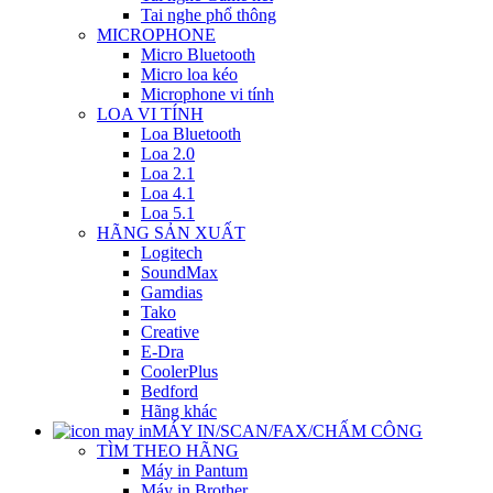
Tai nghe phổ thông
MICROPHONE
Micro Bluetooth
Micro loa kéo
Microphone vi tính
LOA VI TÍNH
Loa Bluetooth
Loa 2.0
Loa 2.1
Loa 4.1
Loa 5.1
HÃNG SẢN XUẤT
Logitech
SoundMax
Gamdias
Tako
Creative
E-Dra
CoolerPlus
Bedford
Hãng khác
MÁY IN/SCAN/FAX/CHẤM CÔNG
TÌM THEO HÃNG
Máy in Pantum
Máy in Brother