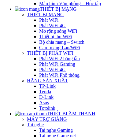
Màn hình Văn phòng – Học tập
THIẾT BỊ MẠNG
THIẾT BỊ MẠNG
Phát WiFi
Phát WiFi 4G
Mở rộng sóng WiFi
Thiết bị thu WiFi
Bộ chia mạng – Switch
Card mạng Lan/WiFi
THIẾT BỊ PHÁT WIFI
Phát WiFi 2 băng tần
Phát WiFi Gaming
Phát WiFi 4G
Phát WiFi Phổ thông
HÃNG SẢN XUẤT
TP-Link
Tenda
D-Link
Asus
Totolink
THIẾT BỊ ÂM THANH
MÁY TRỢ GIẢNG
Tai nghe
Tai nghe Gaming
Tai nghe Game net