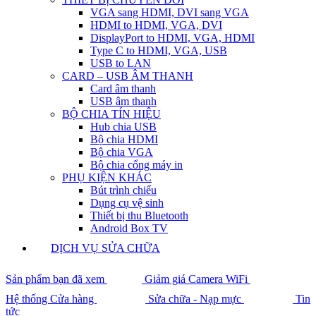
VGA sang HDMI, DVI sang VGA
HDMI to HDMI, VGA, DVI
DisplayPort to HDMI, VGA, HDMI
Type C to HDMI, VGA, USB
USB to LAN
CARD – USB ÂM THANH
Card âm thanh
USB âm thanh
BỘ CHIA TÍN HIỆU
Hub chia USB
Bộ chia HDMI
Bộ chia VGA
Bộ chia cổng máy in
PHỤ KIỆN KHÁC
Bút trình chiếu
Dụng cụ vệ sinh
Thiết bị thu Bluetooth
Android Box TV
DỊCH VỤ SỬA CHỮA
Sản phẩm bạn đã xem
Giảm giá Camera WiFi
Hệ thống Cửa hàng
Sửa chữa - Nạp mực
Tin
tức