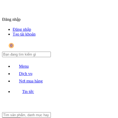
Đăng nhập
Đăng nhập
Tạo tài khoản
0
Menu
Dịch vụ
Nơi mua hàng
Tin tức