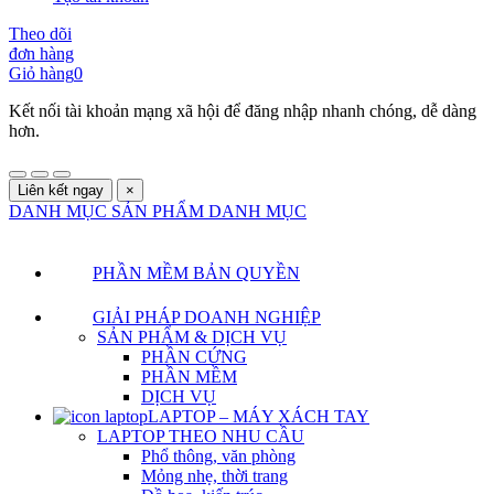
Theo dõi
đơn hàng
Giỏ hàng
0
Kết nối tài khoản mạng xã hội để đăng nhập nhanh chóng, dễ dàng
hơn.
Liên kết ngay
×
DANH MỤC SẢN PHẨM
DANH MỤC
PHẦN MỀM BẢN QUYỀN
GIẢI PHÁP DOANH NGHIỆP
SẢN PHẨM & DỊCH VỤ
PHẦN CỨNG
PHẦN MỀM
DỊCH VỤ
LAPTOP – MÁY XÁCH TAY
LAPTOP THEO NHU CẦU
Phổ thông, văn phòng
Mỏng nhẹ, thời trang