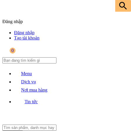
Đăng nhập
Đăng nhập
Tạo tài khoản
0
Menu
Dịch vụ
Nơi mua hàng
Tin tức