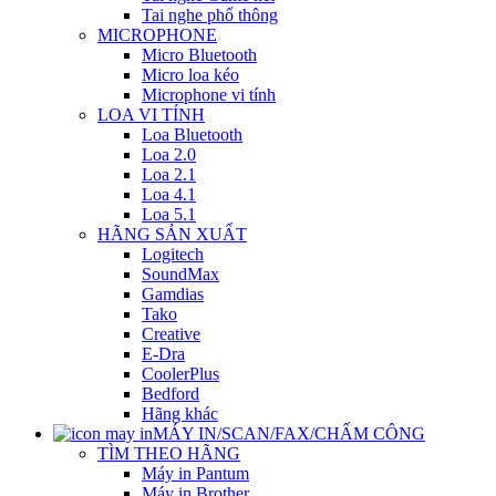
Tai nghe phổ thông
MICROPHONE
Micro Bluetooth
Micro loa kéo
Microphone vi tính
LOA VI TÍNH
Loa Bluetooth
Loa 2.0
Loa 2.1
Loa 4.1
Loa 5.1
HÃNG SẢN XUẤT
Logitech
SoundMax
Gamdias
Tako
Creative
E-Dra
CoolerPlus
Bedford
Hãng khác
MÁY IN/SCAN/FAX/CHẤM CÔNG
TÌM THEO HÃNG
Máy in Pantum
Máy in Brother