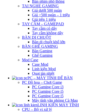
Bàn phím phổ thông
TAI NGHE GAMING
Giá dưới 500 ngàn
Giá >500 ngàn – 1 triệu
Giá trên 1 triệu
TAY CẦM – GAMEPAD
Tay cầm có dây
Tay cầm không dây
BÀN DI CHUỘT
Bàn di chuột khổ lớn
BÀN GHẾ GAMING
Bàn Gaming
Ghế Gaming
Mod Case
Case Mod
Linh kiện Mod
Quạt tản nhiệt
PC – MÁY TÍNH ĐỂ BÀN
PC Đồ họa – Chơi Game
PC Gaming Core i3
PC Gaming Core i5
PC Gaming Core i5
Máy tính văn phòng Cà Mau
LINH KIỆN MÁY TÍNH
CPU – Bộ vi xử lý