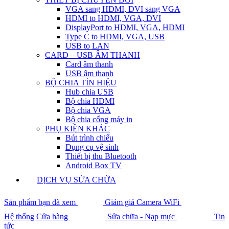
VGA sang HDMI, DVI sang VGA
HDMI to HDMI, VGA, DVI
DisplayPort to HDMI, VGA, HDMI
Type C to HDMI, VGA, USB
USB to LAN
CARD – USB ÂM THANH
Card âm thanh
USB âm thanh
BỘ CHIA TÍN HIỆU
Hub chia USB
Bộ chia HDMI
Bộ chia VGA
Bộ chia cổng máy in
PHỤ KIỆN KHÁC
Bút trình chiếu
Dụng cụ vệ sinh
Thiết bị thu Bluetooth
Android Box TV
DỊCH VỤ SỬA CHỮA
Sản phẩm bạn đã xem
Giảm giá Camera WiFi
Hệ thống Cửa hàng
Sửa chữa - Nạp mực
Tin
tức