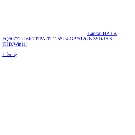
Laptop HP 15s
FQ5077TU 6K797PA (i7 1255U/8GB/512GB SSD/15.6
FHD/Win11)
Liên hệ