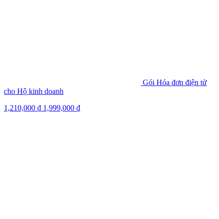
Gói Hóa đơn điện tử
cho Hộ kinh doanh
1,210,000
₫
1,999,000
₫