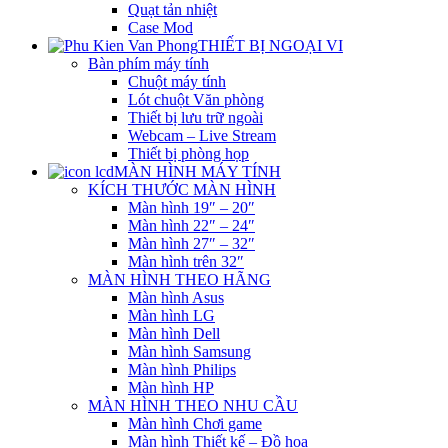
Quạt tản nhiệt
Case Mod
THIẾT BỊ NGOẠI VI
Bàn phím máy tính
Chuột máy tính
Lót chuột Văn phòng
Thiết bị lưu trữ ngoài
Webcam – Live Stream
Thiết bị phòng họp
MÀN HÌNH MÁY TÍNH
KÍCH THƯỚC MÀN HÌNH
Màn hình 19″ – 20″
Màn hình 22″ – 24″
Màn hình 27″ – 32″
Màn hình trên 32″
MÀN HÌNH THEO HÃNG
Màn hình Asus
Màn hình LG
Màn hình Dell
Màn hình Samsung
Màn hình Philips
Màn hình HP
MÀN HÌNH THEO NHU CẦU
Màn hình Chơi game
Màn hình Thiết kế – Đồ họa