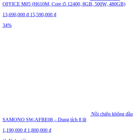
OFFICE M05 (H610M, Core i5 12400, 8GB, 500W, 480GB)
13,690,000
₫
15,590,000
₫
34%
Nồi chiên không dầu
SAMONO SW-AFBE08 – Dung tích 8 lít
1,190,000
₫
1,800,000
₫