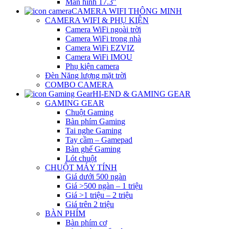
Màn hình 17.3″
CAMERA WIFI THÔNG MINH
CAMERA WIFI & PHỤ KIỆN
Camera WiFi ngoài trời
Camera WiFi trong nhà
Camera WiFi EZVIZ
Camera WiFi IMOU
Phụ kiện camera
Đèn Năng lượng mặt trời
COMBO CAMERA
HI-END & GAMING GEAR
GAMING GEAR
Chuột Gaming
Bàn phím Gaming
Tai nghe Gaming
Tay cầm – Gamepad
Bàn ghế Gaming
Lót chuột
CHUỘT MÁY TÍNH
Giá dưới 500 ngàn
Giá >500 ngàn – 1 triệu
Giá >1 triệu – 2 triệu
Giá trên 2 triệu
BÀN PHÍM
Bàn phím cơ