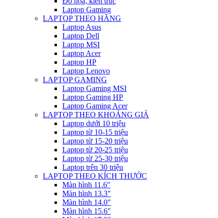
Đồ họa, kiến trúc
Laptop Gaming
LAPTOP THEO HÃNG
Laptop Asus
Laptop Dell
Laptop MSI
Laptop Acer
Laptop HP
Laptop Lenovo
LAPTOP GAMING
Laptop Gaming MSI
Laptop Gaming HP
Laptop Gaming Acer
LAPTOP THEO KHOẢNG GIÁ
Laptop dưới 10 triệu
Laptop từ 10-15 triệu
Laptop từ 15-20 triệu
Laptop từ 20-25 triệu
Laptop từ 25-30 triệu
Laptop trên 30 triệu
LAPTOP THEO KÍCH THƯỚC
Màn hình 11.6″
Màn hình 13.3″
Màn hình 14.0″
Màn hình 15.6″