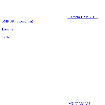
Camera EZVIZ H6
5MP 3K (Trong nhà)
Liên hệ
12%
MUICAMAU