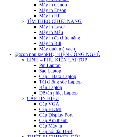
Máy in Canon
Máy in Epson
Máy in HP
TÌM THEO CHỨC NĂNG
Máy in Laser
Máy in Màu
Máy in đa chức năng
Máy in Bill
Máy quét mã vạch
PHỤ KIỆN CÔNG NGHỆ
LINH – PHỤ KIỆN LAPTOP
Pin Laptop
Sạc Laptop
Cặp – Balo Laptop
Túi chống sốc Laptop
Bàn Laptop
Đế tản nhiệt Laptop
CÁP TÍN HIỆU
Cáp VGA
Cáp HDMI
Cáp Display Port
Cáp Âm thanh
Cáp Máy in
Cáp nối dài USB
THIẾT BỊ CHUYỂN ĐỔI