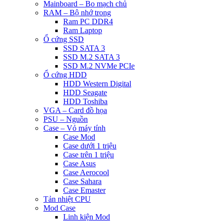
Mainboard – Bo mạch chủ
RAM – Bộ nhớ trong
Ram PC DDR4
Ram Laptop
Ổ cứng SSD
SSD SATA 3
SSD M.2 SATA 3
SSD M.2 NVMe PCIe
Ổ cứng HDD
HDD Western Digital
HDD Seagate
HDD Toshiba
VGA – Card đồ họa
PSU – Nguồn
Case – Vỏ máy tính
Case Mod
Case dưới 1 triệu
Case trên 1 triệu
Case Asus
Case Aerocool
Case Sahara
Case Emaster
Tản nhiệt CPU
Mod Case
Linh kiện Mod