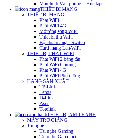
Màn hình Văn phòng – Học tập
THIẾT BỊ MẠNG
THIẾT BỊ MẠNG
Phát WiFi
Phát WiFi 4G
Mở rộng sóng WiFi
Thiết bị thu WiFi
Bộ chia mạng – Switch
Card mạng Lan/WiFi
THIẾT BỊ PHÁT WIFI
Phát WiFi 2 băng tần
Phát WiFi Gaming
Phát WiFi 4G
Phát WiFi Phổ thông
HÃNG SẢN XUẤT
TP-Link
Tenda
D-Link
Asus
Totolink
THIẾT BỊ ÂM THANH
MÁY TRỢ GIẢNG
Tai nghe
Tai nghe Gaming
Tai nghe Game net