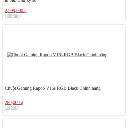
in bill, Chữ ký số
2,999,000
₫
3,999,000
₫
22%
Chuột Gaming Rapoo V16s RGB Black Chính hãng
280,000
₫
360,000
₫
28%