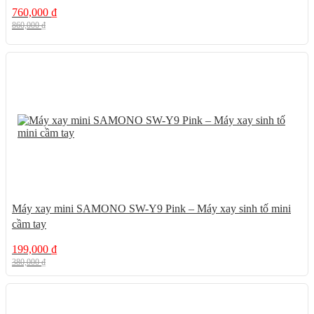
760,000
₫
860,000
₫
48%
Máy xay mini SAMONO SW-Y9 Pink – Máy xay sinh tố mini
cầm tay
199,000
₫
380,000
₫
13%