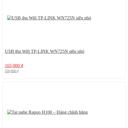
USB thu Wifi TP-LINK WN725N siêu nhỏ
165,000
₫
190,000
₫
26%