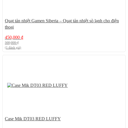
Quạt tản nhiệt Gamen Siberia – Quạt tản nhiệt sò lạnh cho điện
thoại
450,000
₫
500,000
₫
(1 đánh giá)
12%
Case Mik DT03 RED LUFFY