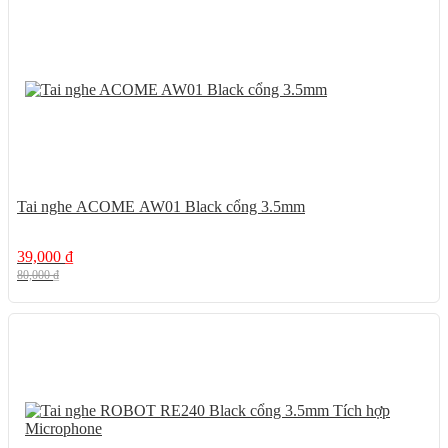
51%
Tai nghe ACOME AW01 Black cổng 3.5mm
39,000
₫
80,000
₫
17%