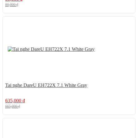
80,000
₫
5%
Tai nghe DareU EH722X 7.1 White Gray
635,000
₫
665,000
₫
28%