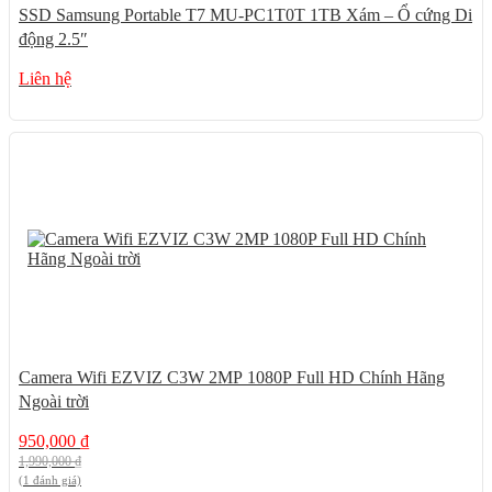
SSD Samsung Portable T7 MU-PC1T0T 1TB Xám – Ổ cứng Di
động 2.5″
Liên hệ
52%
Camera Wifi EZVIZ C3W 2MP 1080P Full HD Chính Hãng
Ngoài trời
950,000
₫
1,990,000
₫
(1 đánh giá)