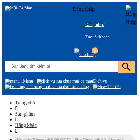
Đăng nhập
Đăng nhập
Tạo tài khoản
0
Menu
Dịch vụ
Nơi mua hàng
Tin tức
Trang chủ
Sản phẩm
Hãng khác
Tai nghe Bluetooth ROBOT T30 Plus Bluetooth 5.3 Cảm ứng