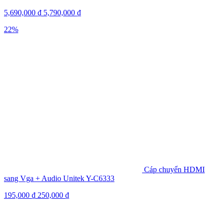
5,690,000
₫
5,790,000
₫
22%
Cáp chuyển HDMI
sang Vga + Audio Unitek Y-C6333
195,000
₫
250,000
₫