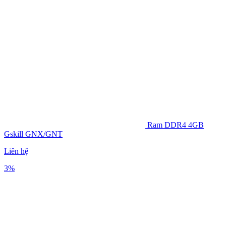
Ram DDR4 4GB
Gskill GNX/GNT
Liên hệ
3%