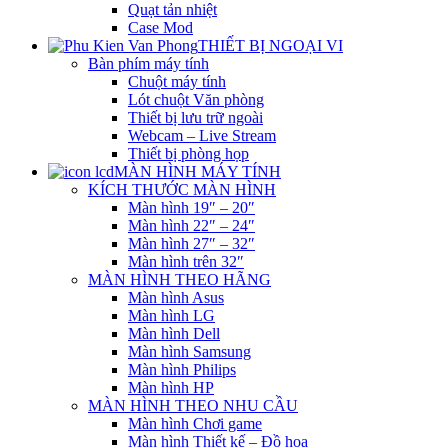
Quạt tản nhiệt
Case Mod
THIẾT BỊ NGOẠI VI
Bàn phím máy tính
Chuột máy tính
Lót chuột Văn phòng
Thiết bị lưu trữ ngoài
Webcam – Live Stream
Thiết bị phòng họp
MÀN HÌNH MÁY TÍNH
KÍCH THƯỚC MÀN HÌNH
Màn hình 19″ – 20″
Màn hình 22″ – 24″
Màn hình 27″ – 32″
Màn hình trên 32″
MÀN HÌNH THEO HÃNG
Màn hình Asus
Màn hình LG
Màn hình Dell
Màn hình Samsung
Màn hình Philips
Màn hình HP
MÀN HÌNH THEO NHU CẦU
Màn hình Chơi game
Màn hình Thiết kế – Đồ họa