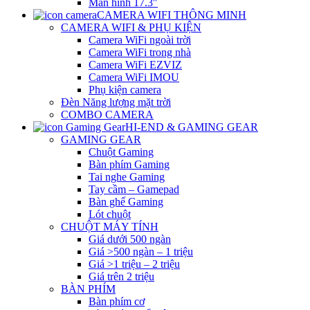
Màn hình 17.3″
CAMERA WIFI THÔNG MINH
CAMERA WIFI & PHỤ KIỆN
Camera WiFi ngoài trời
Camera WiFi trong nhà
Camera WiFi EZVIZ
Camera WiFi IMOU
Phụ kiện camera
Đèn Năng lượng mặt trời
COMBO CAMERA
HI-END & GAMING GEAR
GAMING GEAR
Chuột Gaming
Bàn phím Gaming
Tai nghe Gaming
Tay cầm – Gamepad
Bàn ghế Gaming
Lót chuột
CHUỘT MÁY TÍNH
Giá dưới 500 ngàn
Giá >500 ngàn – 1 triệu
Giá >1 triệu – 2 triệu
Giá trên 2 triệu
BÀN PHÍM
Bàn phím cơ