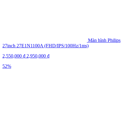
Màn hình Philips
27inch 27E1N1100A (FHD/IPS/100Hz/1ms)
2,550,000
₫
2,950,000
₫
52%