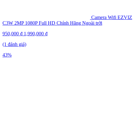
Camera Wifi EZVIZ
C3W 2MP 1080P Full HD Chính Hãng Ngoài trời
950,000
₫
1,990,000
₫
(1 đánh giá)
43%