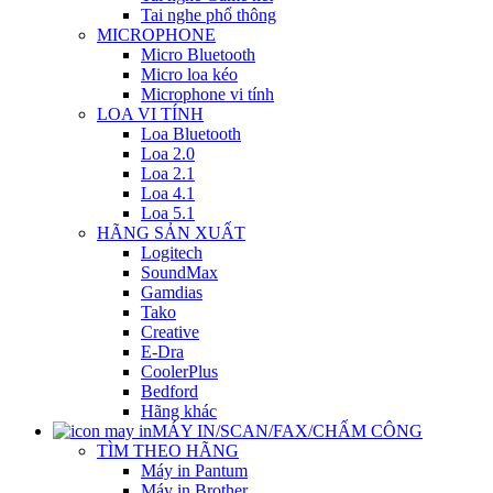
Tai nghe phổ thông
MICROPHONE
Micro Bluetooth
Micro loa kéo
Microphone vi tính
LOA VI TÍNH
Loa Bluetooth
Loa 2.0
Loa 2.1
Loa 4.1
Loa 5.1
HÃNG SẢN XUẤT
Logitech
SoundMax
Gamdias
Tako
Creative
E-Dra
CoolerPlus
Bedford
Hãng khác
MÁY IN/SCAN/FAX/CHẤM CÔNG
TÌM THEO HÃNG
Máy in Pantum
Máy in Brother