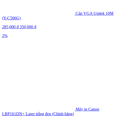
Cáp VGA Unitek 10M
(Y-C506G)
285,000
₫
350,000
₫
2%
Máy in Canon
LBP161DN+ Laser trắng đen (Chính hãng)