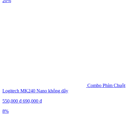
20%
Combo Phím Chuột
Logitech MK240 Nano không dây
550,000
₫
690,000
₫
8%