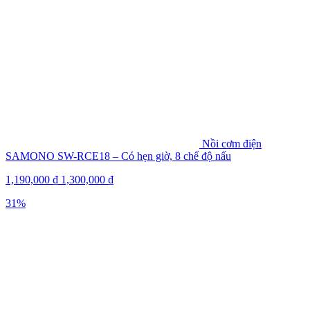
Nồi cơm điện
SAMONO SW-RCE18 – Có hẹn giờ, 8 chế độ nấu
1,190,000
₫
1,300,000
₫
31%