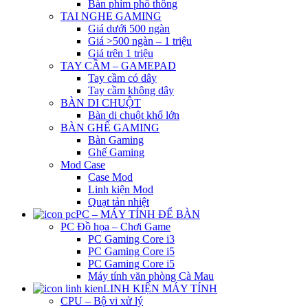
Bàn phím phổ thông
TAI NGHE GAMING
Giá dưới 500 ngàn
Giá >500 ngàn – 1 triệu
Giá trên 1 triệu
TAY CẦM – GAMEPAD
Tay cầm có dây
Tay cầm không dây
BÀN DI CHUỘT
Bàn di chuột khổ lớn
BÀN GHẾ GAMING
Bàn Gaming
Ghế Gaming
Mod Case
Case Mod
Linh kiện Mod
Quạt tản nhiệt
PC – MÁY TÍNH ĐỂ BÀN
PC Đồ họa – Chơi Game
PC Gaming Core i3
PC Gaming Core i5
PC Gaming Core i5
Máy tính văn phòng Cà Mau
LINH KIỆN MÁY TÍNH
CPU – Bộ vi xử lý