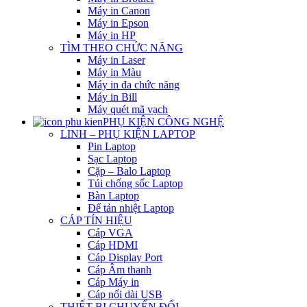
Máy in Canon
Máy in Epson
Máy in HP
TÌM THEO CHỨC NĂNG
Máy in Laser
Máy in Màu
Máy in đa chức năng
Máy in Bill
Máy quét mã vạch
PHỤ KIỆN CÔNG NGHỆ
LINH – PHỤ KIỆN LAPTOP
Pin Laptop
Sạc Laptop
Cặp – Balo Laptop
Túi chống sốc Laptop
Bàn Laptop
Đế tản nhiệt Laptop
CÁP TÍN HIỆU
Cáp VGA
Cáp HDMI
Cáp Display Port
Cáp Âm thanh
Cáp Máy in
Cáp nối dài USB
THIẾT BỊ CHUYỂN ĐỔI