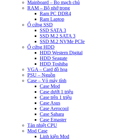
Mainboard – Bo mạch chủ
RAM – Bộ nhớ trong
Ram PC DDR4
Ram Laptop
Ổ cứng SSD
SSD SATA 3
SSD M.2 SATA 3
SSD M.2 NVMe PCIe
Ổ cứng HDD
HDD Western Digital
HDD Seagate
HDD Toshiba
VGA – Card đồ họa
PSU – Nguồn
Case – Vỏ máy tính
Case Mod
Case dưới 1 triệu
Case trên 1 triệu
Case Asus
Case Aerocool
Case Sahara
Case Emaster
Tản nhiệt CPU
Mod Case
Linh kiện Mod