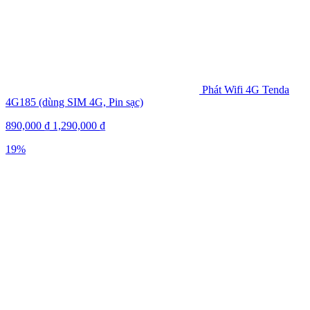
Phát Wifi 4G Tenda
4G185 (dùng SIM 4G, Pin sạc)
890,000
₫
1,290,000
₫
19%