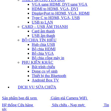
VGA sang HDMI, DVI sang VGA
HDMI to HDMI, VGA, DVI
DisplayPort to HDMI, VGA, HDMI
Type C to HDMI, VGA, USB
USB to LAN
CARD – USB ÂM THANH
Card âm thanh
USB âm thanh
BỘ CHIA TÍN HIỆU
Hub chia USB
Bộ chia HDMI
Bộ chia VGA
Bộ chia cổng máy in
PHỤ KIỆN KHÁC
Bút trình chiếu
Dụng cụ vệ sinh
Thiết bị thu Bluetooth
Android Box TV
DỊCH VỤ SỬA CHỮA
Sản phẩm bạn đã xem
Giảm giá Camera WiFi
Hệ thống Cửa hàng
Sửa chữa - Nạp mực
Tin
tức