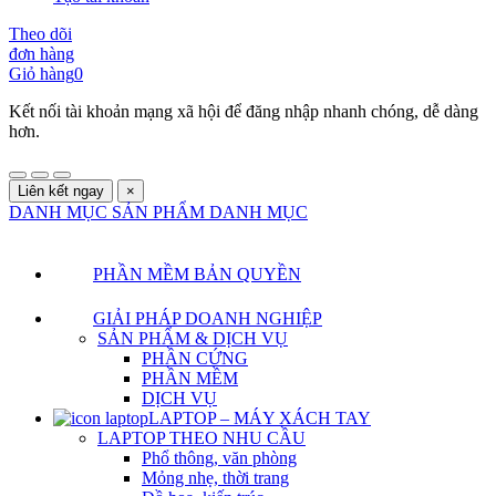
Theo dõi
đơn hàng
Giỏ hàng
0
Kết nối tài khoản mạng xã hội để đăng nhập nhanh chóng, dễ dàng
hơn.
Liên kết ngay
×
DANH MỤC SẢN PHẨM
DANH MỤC
PHẦN MỀM BẢN QUYỀN
GIẢI PHÁP DOANH NGHIỆP
SẢN PHẨM & DỊCH VỤ
PHẦN CỨNG
PHẦN MỀM
DỊCH VỤ
LAPTOP – MÁY XÁCH TAY
LAPTOP THEO NHU CẦU
Phổ thông, văn phòng
Mỏng nhẹ, thời trang