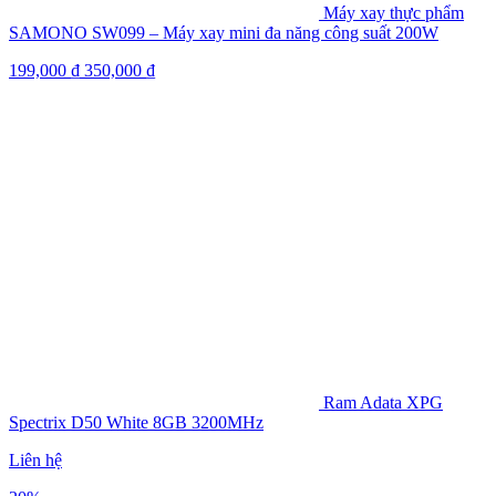
Máy xay thực phẩm
SAMONO SW099 – Máy xay mini đa năng công suất 200W
199,000
₫
350,000
₫
Ram Adata XPG
Spectrix D50 White 8GB 3200MHz
Liên hệ