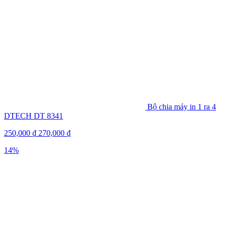
Bộ chia máy in 1 ra 4
DTECH DT 8341
250,000
₫
270,000
₫
14%