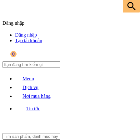
Đăng nhập
Đăng nhập
Tạo tài khoản
0
Menu
Dịch vụ
Nơi mua hàng
Tin tức