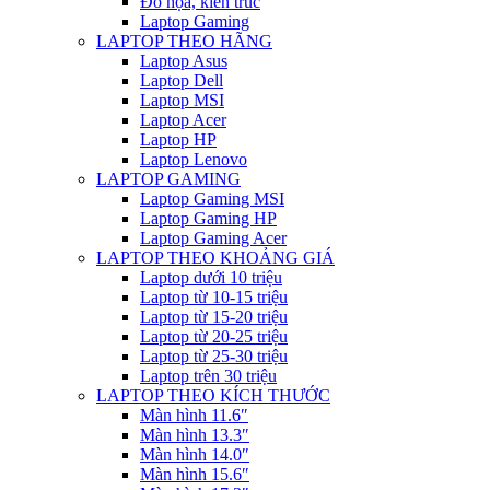
Đồ họa, kiến trúc
Laptop Gaming
LAPTOP THEO HÃNG
Laptop Asus
Laptop Dell
Laptop MSI
Laptop Acer
Laptop HP
Laptop Lenovo
LAPTOP GAMING
Laptop Gaming MSI
Laptop Gaming HP
Laptop Gaming Acer
LAPTOP THEO KHOẢNG GIÁ
Laptop dưới 10 triệu
Laptop từ 10-15 triệu
Laptop từ 15-20 triệu
Laptop từ 20-25 triệu
Laptop từ 25-30 triệu
Laptop trên 30 triệu
LAPTOP THEO KÍCH THƯỚC
Màn hình 11.6″
Màn hình 13.3″
Màn hình 14.0″
Màn hình 15.6″