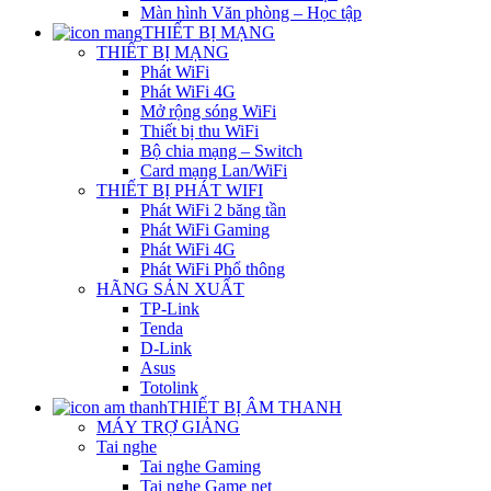
Màn hình Văn phòng – Học tập
THIẾT BỊ MẠNG
THIẾT BỊ MẠNG
Phát WiFi
Phát WiFi 4G
Mở rộng sóng WiFi
Thiết bị thu WiFi
Bộ chia mạng – Switch
Card mạng Lan/WiFi
THIẾT BỊ PHÁT WIFI
Phát WiFi 2 băng tần
Phát WiFi Gaming
Phát WiFi 4G
Phát WiFi Phổ thông
HÃNG SẢN XUẤT
TP-Link
Tenda
D-Link
Asus
Totolink
THIẾT BỊ ÂM THANH
MÁY TRỢ GIẢNG
Tai nghe
Tai nghe Gaming
Tai nghe Game net