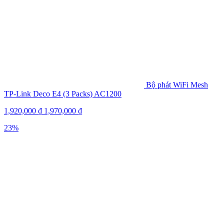
Bộ phát WiFi Mesh
TP-Link Deco E4 (3 Packs) AC1200
1,920,000
₫
1,970,000
₫
23%