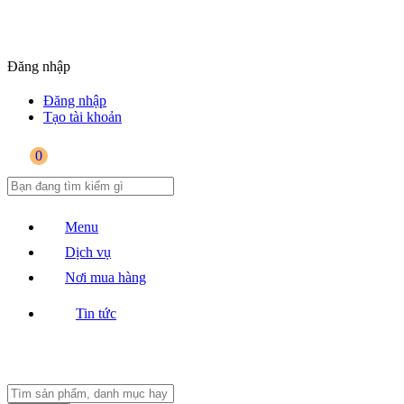
Đăng nhập
Đăng nhập
Tạo tài khoản
0
Menu
Dịch vụ
Nơi mua hàng
Tin tức