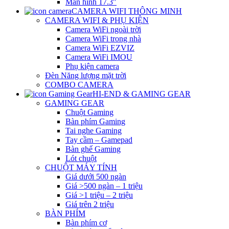
Màn hình 17.3″
CAMERA WIFI THÔNG MINH
CAMERA WIFI & PHỤ KIỆN
Camera WiFi ngoài trời
Camera WiFi trong nhà
Camera WiFi EZVIZ
Camera WiFi IMOU
Phụ kiện camera
Đèn Năng lượng mặt trời
COMBO CAMERA
HI-END & GAMING GEAR
GAMING GEAR
Chuột Gaming
Bàn phím Gaming
Tai nghe Gaming
Tay cầm – Gamepad
Bàn ghế Gaming
Lót chuột
CHUỘT MÁY TÍNH
Giá dưới 500 ngàn
Giá >500 ngàn – 1 triệu
Giá >1 triệu – 2 triệu
Giá trên 2 triệu
BÀN PHÍM
Bàn phím cơ