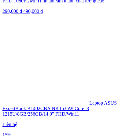
FHD 1080P 2MP Hình ảnh/âm thanh chất lượng cao
290,000
₫
490,000
₫
Laptop ASUS
ExpertBook B1402CBA NK1535W Core i3
1215U/8GB/256GB/14.0″ FHD/Win11
Liên hệ
15%