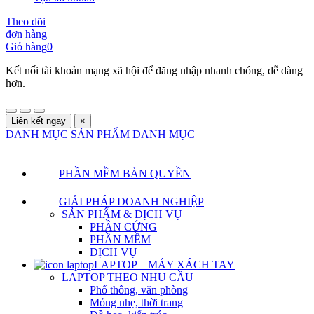
Theo dõi
đơn hàng
Giỏ hàng
0
Kết nối tài khoản mạng xã hội để đăng nhập nhanh chóng, dễ dàng
hơn.
Liên kết ngay
×
DANH MỤC SẢN PHẨM
DANH MỤC
PHẦN MỀM BẢN QUYỀN
GIẢI PHÁP DOANH NGHIỆP
SẢN PHẨM & DỊCH VỤ
PHẦN CỨNG
PHẦN MỀM
DỊCH VỤ
LAPTOP – MÁY XÁCH TAY
LAPTOP THEO NHU CẦU
Phổ thông, văn phòng
Mỏng nhẹ, thời trang