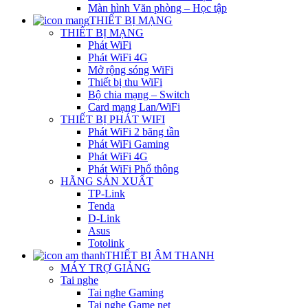
Màn hình Văn phòng – Học tập
THIẾT BỊ MẠNG
THIẾT BỊ MẠNG
Phát WiFi
Phát WiFi 4G
Mở rộng sóng WiFi
Thiết bị thu WiFi
Bộ chia mạng – Switch
Card mạng Lan/WiFi
THIẾT BỊ PHÁT WIFI
Phát WiFi 2 băng tần
Phát WiFi Gaming
Phát WiFi 4G
Phát WiFi Phổ thông
HÃNG SẢN XUẤT
TP-Link
Tenda
D-Link
Asus
Totolink
THIẾT BỊ ÂM THANH
MÁY TRỢ GIẢNG
Tai nghe
Tai nghe Gaming
Tai nghe Game net