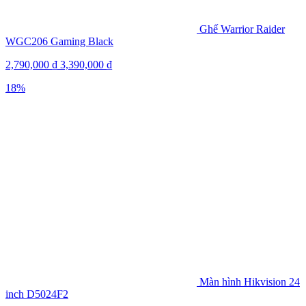
Ghế Warrior Raider
WGC206 Gaming Black
2,790,000
₫
3,390,000
₫
18%
Màn hình Hikvision 24
inch D5024F2