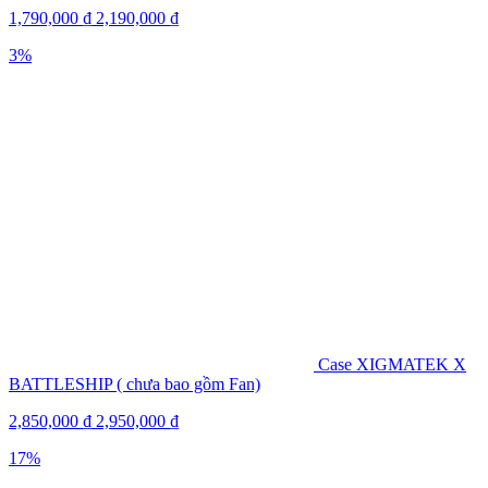
1,790,000
₫
2,190,000
₫
3%
Case XIGMATEK X
BATTLESHIP ( chưa bao gồm Fan)
2,850,000
₫
2,950,000
₫
17%