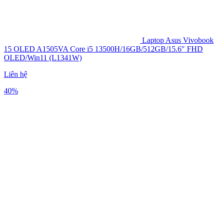
Laptop Asus Vivobook
15 OLED A1505VA Core i5 13500H/16GB/512GB/15.6″ FHD
OLED/Win11 (L1341W)
Liên hệ
40%