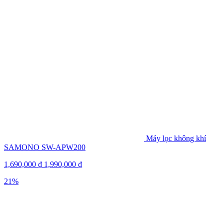
Máy lọc không khí
SAMONO SW-APW200
1,690,000
₫
1,990,000
₫
21%