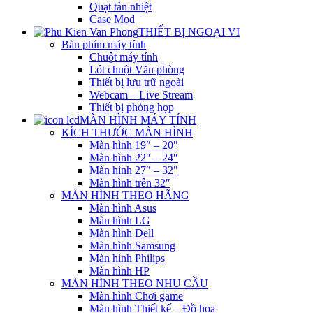
Quạt tản nhiệt
Case Mod
THIẾT BỊ NGOẠI VI
Bàn phím máy tính
Chuột máy tính
Lót chuột Văn phòng
Thiết bị lưu trữ ngoài
Webcam – Live Stream
Thiết bị phòng họp
MÀN HÌNH MÁY TÍNH
KÍCH THƯỚC MÀN HÌNH
Màn hình 19″ – 20″
Màn hình 22″ – 24″
Màn hình 27″ – 32″
Màn hình trên 32″
MÀN HÌNH THEO HÃNG
Màn hình Asus
Màn hình LG
Màn hình Dell
Màn hình Samsung
Màn hình Philips
Màn hình HP
MÀN HÌNH THEO NHU CẦU
Màn hình Chơi game
Màn hình Thiết kế – Đồ họa