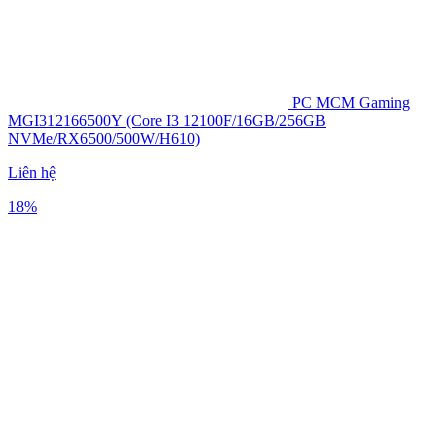
PC MCM Gaming
MGI312166500Y (Core I3 12100F/16GB/256GB
NVMe/RX6500/500W/H610)
Liên hệ
18%