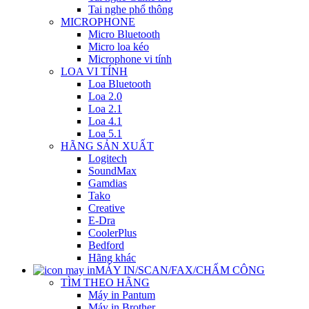
Tai nghe phổ thông
MICROPHONE
Micro Bluetooth
Micro loa kéo
Microphone vi tính
LOA VI TÍNH
Loa Bluetooth
Loa 2.0
Loa 2.1
Loa 4.1
Loa 5.1
HÃNG SẢN XUẤT
Logitech
SoundMax
Gamdias
Tako
Creative
E-Dra
CoolerPlus
Bedford
Hãng khác
MÁY IN/SCAN/FAX/CHẤM CÔNG
TÌM THEO HÃNG
Máy in Pantum
Máy in Brother