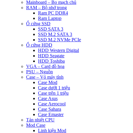
Mainboard – Bo mạch chủ
RAM – Bộ nhớ trong
Ram PC DDR4
Ram Laptop
Ổ cứng SSD
SSD SATA 3
SSD M.2 SATA 3
SSD M.2 NVMe PCIe
Ổ cứng HDD
HDD Western Digital
HDD Seagate
HDD Toshiba
VGA – Card đồ họa
PSU – Nguồn
Case – Vỏ máy tính
Case Mod
Case dưới 1 triệu
Case trên 1 triệu
Case Asus
Case Aerocool
Case Sahara
Case Emaster
Tản nhiệt CPU
Mod Case
Linh kiện Mod