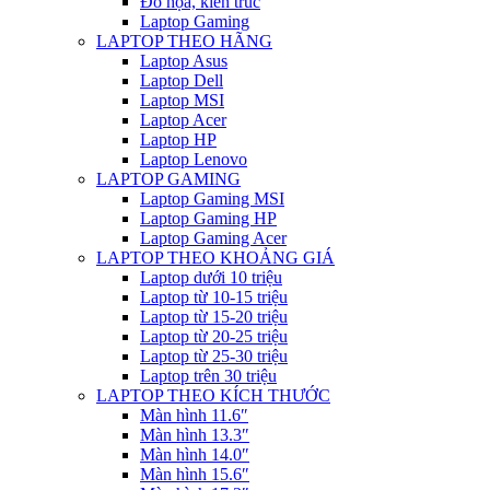
Đồ họa, kiến trúc
Laptop Gaming
LAPTOP THEO HÃNG
Laptop Asus
Laptop Dell
Laptop MSI
Laptop Acer
Laptop HP
Laptop Lenovo
LAPTOP GAMING
Laptop Gaming MSI
Laptop Gaming HP
Laptop Gaming Acer
LAPTOP THEO KHOẢNG GIÁ
Laptop dưới 10 triệu
Laptop từ 10-15 triệu
Laptop từ 15-20 triệu
Laptop từ 20-25 triệu
Laptop từ 25-30 triệu
Laptop trên 30 triệu
LAPTOP THEO KÍCH THƯỚC
Màn hình 11.6″
Màn hình 13.3″
Màn hình 14.0″
Màn hình 15.6″