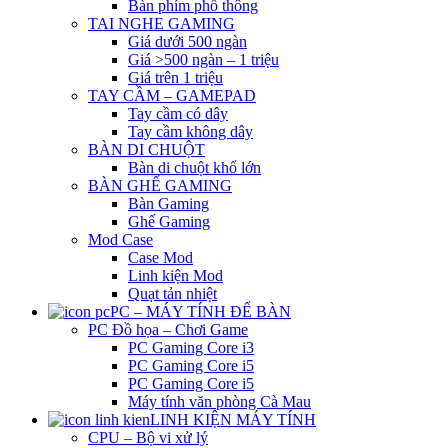
Bàn phím phổ thông
TAI NGHE GAMING
Giá dưới 500 ngàn
Giá >500 ngàn – 1 triệu
Giá trên 1 triệu
TAY CẦM – GAMEPAD
Tay cầm có dây
Tay cầm không dây
BÀN DI CHUỘT
Bàn di chuột khổ lớn
BÀN GHẾ GAMING
Bàn Gaming
Ghế Gaming
Mod Case
Case Mod
Linh kiện Mod
Quạt tản nhiệt
PC – MÁY TÍNH ĐỂ BÀN
PC Đồ họa – Chơi Game
PC Gaming Core i3
PC Gaming Core i5
PC Gaming Core i5
Máy tính văn phòng Cà Mau
LINH KIỆN MÁY TÍNH
CPU – Bộ vi xử lý