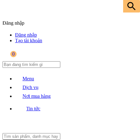
Đăng nhập
Đăng nhập
Tạo tài khoản
0
Menu
Dịch vụ
Nơi mua hàng
Tin tức