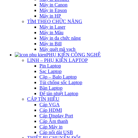
Máy in Canon
Máy in Epson
Máy in HP
TÌM THEO CHỨC NĂNG
Máy in Laser
Máy in Màu
Máy in đa chức năng
Máy in Bill
Máy quét mã vạch
PHỤ KIỆN CÔNG NGHỆ
LINH – PHỤ KIỆN LAPTOP
Pin Laptop
Sạc Laptop
Cặp – Balo Laptop
Túi chống sốc Laptop
Bàn Laptop
Đế tản nhiệt Laptop
CÁP TÍN HIỆU
Cáp VGA
Cáp HDMI
Cáp Display Port
Cáp Âm thanh
Cáp Máy in
Cáp nối dài USB
THIẾT BỊ CHUYỂN ĐỔI