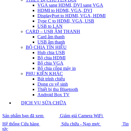
VGA sang HDMI, DVI sang VGA
HDMI to HDMI, VGA, DVI
DisplayPort to HDMI, VGA, HDMI
Type C to HDMI, VGA, USB
USB to LAN
CARD – USB ÂM THANH
Card âm thanh
USB âm thanh
BỘ CHIA TÍN HIỆU
Hub chia USB
Bộ chia HDMI
Bộ chia VGA
Bộ chia cổng máy in
PHỤ KIỆN KHÁC
Bút trình chiếu
Dụng cụ vệ sinh
Thiết bị thu Bluetooth
Android Box TV
DỊCH VỤ SỬA CHỮA
Sản phẩm bạn đã xem
Giảm giá Camera WiFi
Hệ thống Cửa hàng
Sửa chữa - Nạp mực
Tin
tức