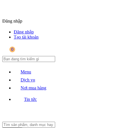
Đăng nhập
Đăng nhập
Tạo tài khoản
0
Menu
Dịch vụ
Nơi mua hàng
Tin tức