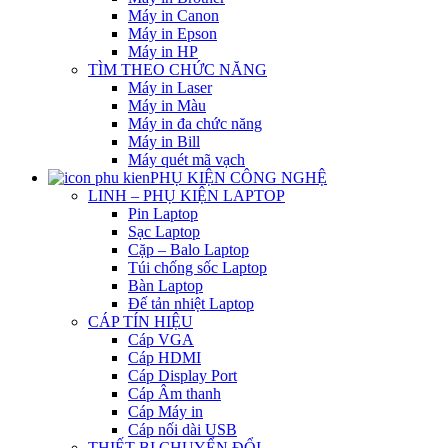
Máy in Canon
Máy in Epson
Máy in HP
TÌM THEO CHỨC NĂNG
Máy in Laser
Máy in Màu
Máy in đa chức năng
Máy in Bill
Máy quét mã vạch
PHỤ KIỆN CÔNG NGHỆ
LINH – PHỤ KIỆN LAPTOP
Pin Laptop
Sạc Laptop
Cặp – Balo Laptop
Túi chống sốc Laptop
Bàn Laptop
Đế tản nhiệt Laptop
CÁP TÍN HIỆU
Cáp VGA
Cáp HDMI
Cáp Display Port
Cáp Âm thanh
Cáp Máy in
Cáp nối dài USB
THIẾT BỊ CHUYỂN ĐỔI