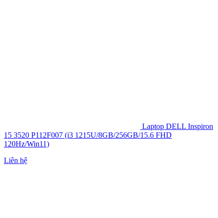
Laptop DELL Inspiron
15 3520 P112F007 (i3 1215U/8GB/256GB/15.6 FHD
120Hz/Win11)
Liên hệ