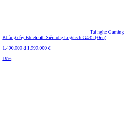
Tai nghe Gaming
Không dây Bluetooth Siêu nhẹ Logitech G435 (Đen)
1,490,000
₫
1,999,000
₫
19%