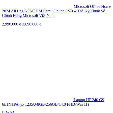
Microsoft Office Home
2024 All Lng APAC EM Retail Online ESD – Thẻ Kỹ Thuật Số
Chính Hãng Microsoft Việt Nam
2,990,000
₫
3,690,000
₫
Laptop HP 240 G9
6L1Y1PA (i5-1235U/8GB/256GB/14.0 FHD/Win 11)
Liên hệ