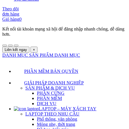
Theo dõi
đơn hàng
Giỏ hàng
0
Kết nối tài khoản mạng xã hội để đăng nhập nhanh chóng, dễ dàng
hơn.
Liên kết ngay
×
DANH MỤC SẢN PHẨM
DANH MỤC
PHẦN MỀM BẢN QUYỀN
GIẢI PHÁP DOANH NGHIỆP
SẢN PHẨM & DỊCH VỤ
PHẦN CỨNG
PHẦN MỀM
DỊCH VỤ
LAPTOP – MÁY XÁCH TAY
LAPTOP THEO NHU CẦU
Phổ thông, văn phòng
Mỏng nhẹ, thời trang