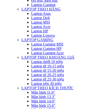
Đồ họa, kiến trúc
Laptop Gaming
LAPTOP THEO HÃNG
Laptop Asus
Laptop Dell
Laptop MSI
Laptop Acer
Laptop HP
Laptop Lenovo
LAPTOP GAMING
Laptop Gaming MSI
Laptop Gaming HP
Laptop Gaming Acer
LAPTOP THEO KHOẢNG GIÁ
Laptop dưới 10 triệu
Laptop từ 10-15 triệu
Laptop từ 15-20 triệu
Laptop từ 20-25 triệu
Laptop từ 25-30 triệu
Laptop trên 30 triệu
LAPTOP THEO KÍCH THƯỚC
Màn hình 11.6″
Màn hình 13.3″
Màn hình 14.0″
Màn hình 15.6″