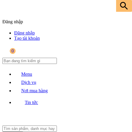
Đăng nhập
Đăng nhập
Tạo tài khoản
0
Menu
Dịch vụ
Nơi mua hàng
Tin tức