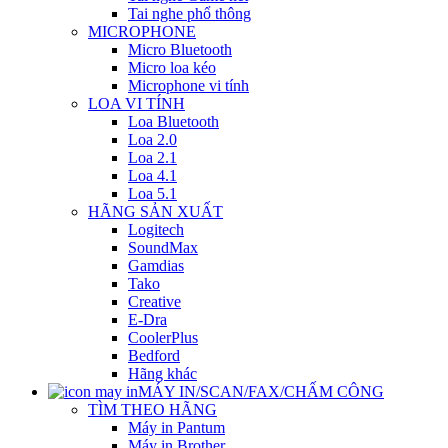
Tai nghe phổ thông
MICROPHONE
Micro Bluetooth
Micro loa kéo
Microphone vi tính
LOA VI TÍNH
Loa Bluetooth
Loa 2.0
Loa 2.1
Loa 4.1
Loa 5.1
HÃNG SẢN XUẤT
Logitech
SoundMax
Gamdias
Tako
Creative
E-Dra
CoolerPlus
Bedford
Hãng khác
MÁY IN/SCAN/FAX/CHẤM CÔNG
TÌM THEO HÃNG
Máy in Pantum
Máy in Brother