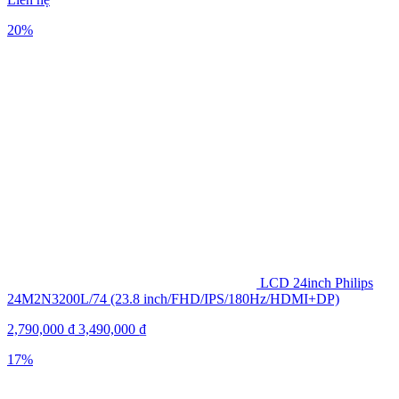
20%
LCD 24inch Philips
24M2N3200L/74 (23.8 inch/FHD/IPS/180Hz/HDMI+DP)
2,790,000
₫
3,490,000
₫
17%