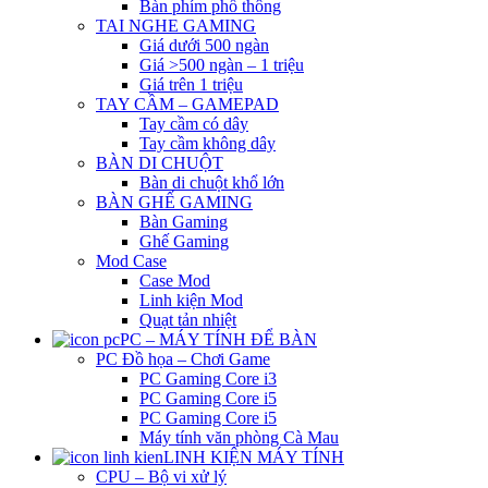
Bàn phím phổ thông
TAI NGHE GAMING
Giá dưới 500 ngàn
Giá >500 ngàn – 1 triệu
Giá trên 1 triệu
TAY CẦM – GAMEPAD
Tay cầm có dây
Tay cầm không dây
BÀN DI CHUỘT
Bàn di chuột khổ lớn
BÀN GHẾ GAMING
Bàn Gaming
Ghế Gaming
Mod Case
Case Mod
Linh kiện Mod
Quạt tản nhiệt
PC – MÁY TÍNH ĐỂ BÀN
PC Đồ họa – Chơi Game
PC Gaming Core i3
PC Gaming Core i5
PC Gaming Core i5
Máy tính văn phòng Cà Mau
LINH KIỆN MÁY TÍNH
CPU – Bộ vi xử lý