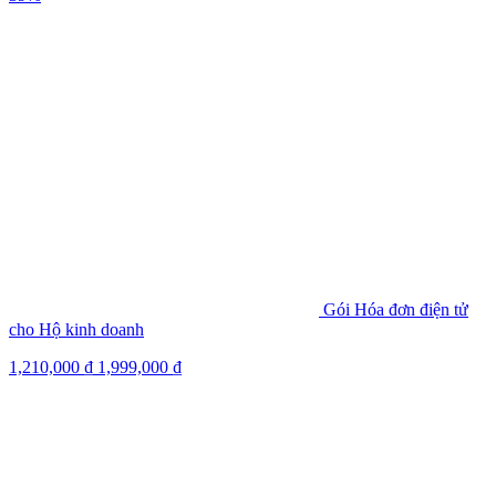
Gói Hóa đơn điện tử
cho Hộ kinh doanh
1,210,000
₫
1,999,000
₫