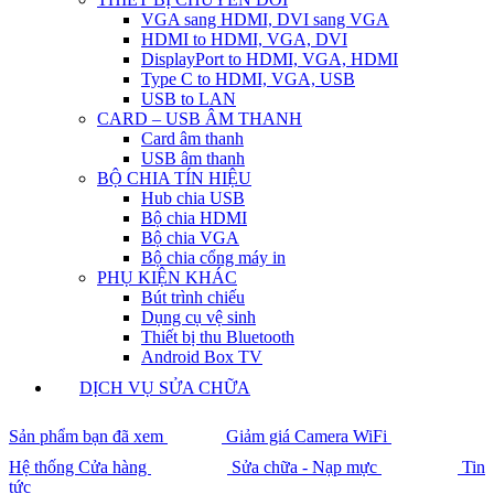
VGA sang HDMI, DVI sang VGA
HDMI to HDMI, VGA, DVI
DisplayPort to HDMI, VGA, HDMI
Type C to HDMI, VGA, USB
USB to LAN
CARD – USB ÂM THANH
Card âm thanh
USB âm thanh
BỘ CHIA TÍN HIỆU
Hub chia USB
Bộ chia HDMI
Bộ chia VGA
Bộ chia cổng máy in
PHỤ KIỆN KHÁC
Bút trình chiếu
Dụng cụ vệ sinh
Thiết bị thu Bluetooth
Android Box TV
DỊCH VỤ SỬA CHỮA
Sản phẩm bạn đã xem
Giảm giá Camera WiFi
Hệ thống Cửa hàng
Sửa chữa - Nạp mực
Tin
tức