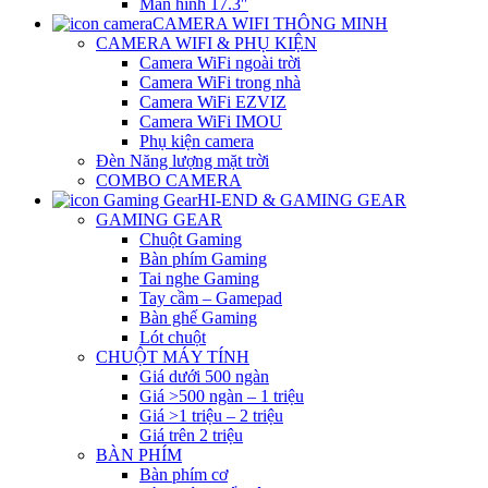
Màn hình 17.3″
CAMERA WIFI THÔNG MINH
CAMERA WIFI & PHỤ KIỆN
Camera WiFi ngoài trời
Camera WiFi trong nhà
Camera WiFi EZVIZ
Camera WiFi IMOU
Phụ kiện camera
Đèn Năng lượng mặt trời
COMBO CAMERA
HI-END & GAMING GEAR
GAMING GEAR
Chuột Gaming
Bàn phím Gaming
Tai nghe Gaming
Tay cầm – Gamepad
Bàn ghế Gaming
Lót chuột
CHUỘT MÁY TÍNH
Giá dưới 500 ngàn
Giá >500 ngàn – 1 triệu
Giá >1 triệu – 2 triệu
Giá trên 2 triệu
BÀN PHÍM
Bàn phím cơ