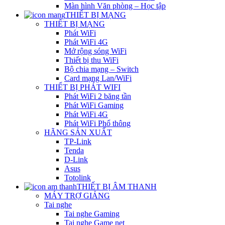
Màn hình Văn phòng – Học tập
THIẾT BỊ MẠNG
THIẾT BỊ MẠNG
Phát WiFi
Phát WiFi 4G
Mở rộng sóng WiFi
Thiết bị thu WiFi
Bộ chia mạng – Switch
Card mạng Lan/WiFi
THIẾT BỊ PHÁT WIFI
Phát WiFi 2 băng tần
Phát WiFi Gaming
Phát WiFi 4G
Phát WiFi Phổ thông
HÃNG SẢN XUẤT
TP-Link
Tenda
D-Link
Asus
Totolink
THIẾT BỊ ÂM THANH
MÁY TRỢ GIẢNG
Tai nghe
Tai nghe Gaming
Tai nghe Game net