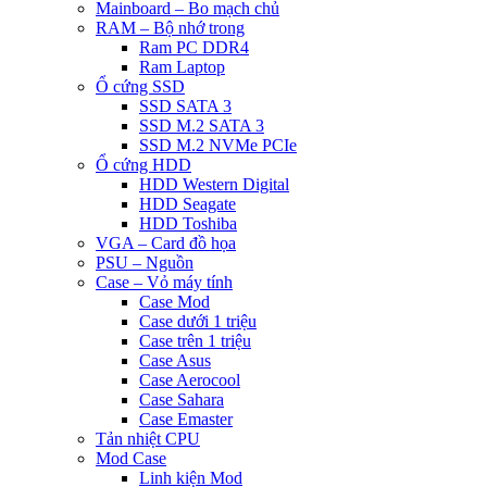
Mainboard – Bo mạch chủ
RAM – Bộ nhớ trong
Ram PC DDR4
Ram Laptop
Ổ cứng SSD
SSD SATA 3
SSD M.2 SATA 3
SSD M.2 NVMe PCIe
Ổ cứng HDD
HDD Western Digital
HDD Seagate
HDD Toshiba
VGA – Card đồ họa
PSU – Nguồn
Case – Vỏ máy tính
Case Mod
Case dưới 1 triệu
Case trên 1 triệu
Case Asus
Case Aerocool
Case Sahara
Case Emaster
Tản nhiệt CPU
Mod Case
Linh kiện Mod