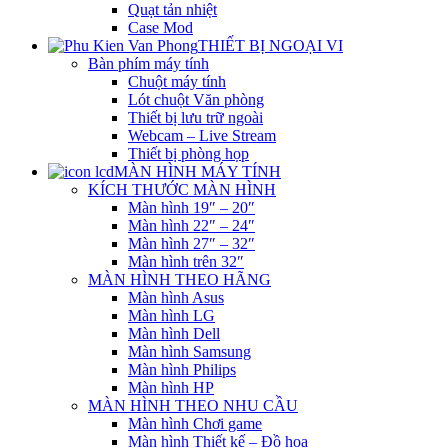
Quạt tản nhiệt
Case Mod
THIẾT BỊ NGOẠI VI
Bàn phím máy tính
Chuột máy tính
Lót chuột Văn phòng
Thiết bị lưu trữ ngoài
Webcam – Live Stream
Thiết bị phòng họp
MÀN HÌNH MÁY TÍNH
KÍCH THƯỚC MÀN HÌNH
Màn hình 19″ – 20″
Màn hình 22″ – 24″
Màn hình 27″ – 32″
Màn hình trên 32″
MÀN HÌNH THEO HÃNG
Màn hình Asus
Màn hình LG
Màn hình Dell
Màn hình Samsung
Màn hình Philips
Màn hình HP
MÀN HÌNH THEO NHU CẦU
Màn hình Chơi game
Màn hình Thiết kế – Đồ họa