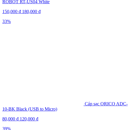
ROBOT RT-US04 White
150,000
₫
180,000
₫
33%
Cáp sạc ORICO ADC-
10-BK Black (USB to Micro)
80,000
₫
120,000
₫
39%