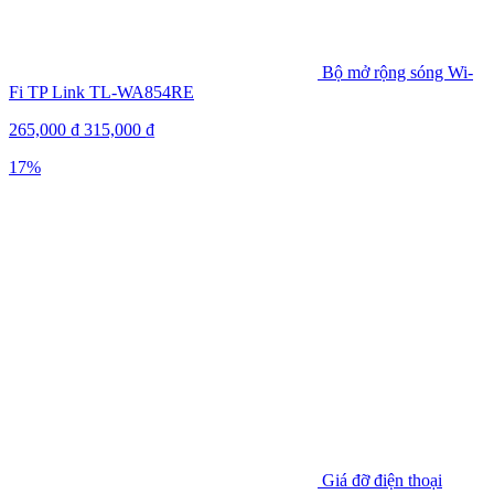
Bộ mở rộng sóng Wi-
Fi TP Link TL-WA854RE
265,000
₫
315,000
₫
17%
Giá đỡ điện thoại