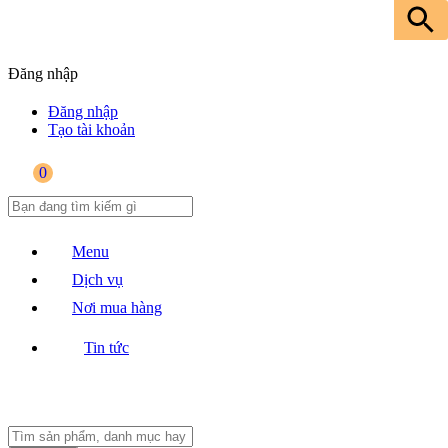
Đăng nhập
Đăng nhập
Tạo tài khoản
0
Menu
Dịch vụ
Nơi mua hàng
Tin tức