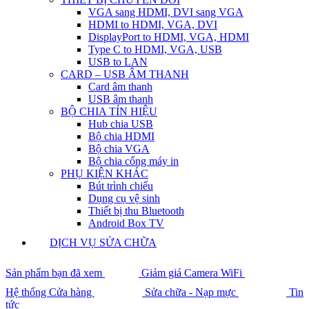
VGA sang HDMI, DVI sang VGA
HDMI to HDMI, VGA, DVI
DisplayPort to HDMI, VGA, HDMI
Type C to HDMI, VGA, USB
USB to LAN
CARD – USB ÂM THANH
Card âm thanh
USB âm thanh
BỘ CHIA TÍN HIỆU
Hub chia USB
Bộ chia HDMI
Bộ chia VGA
Bộ chia cổng máy in
PHỤ KIỆN KHÁC
Bút trình chiếu
Dụng cụ vệ sinh
Thiết bị thu Bluetooth
Android Box TV
DỊCH VỤ SỬA CHỮA
Sản phẩm bạn đã xem
Giảm giá Camera WiFi
Hệ thống Cửa hàng
Sửa chữa - Nạp mực
Tin
tức