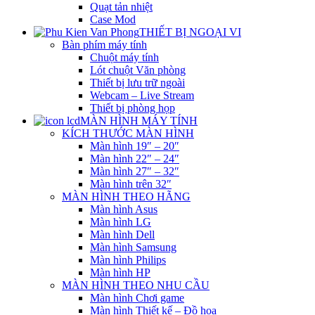
Quạt tản nhiệt
Case Mod
THIẾT BỊ NGOẠI VI
Bàn phím máy tính
Chuột máy tính
Lót chuột Văn phòng
Thiết bị lưu trữ ngoài
Webcam – Live Stream
Thiết bị phòng họp
MÀN HÌNH MÁY TÍNH
KÍCH THƯỚC MÀN HÌNH
Màn hình 19″ – 20″
Màn hình 22″ – 24″
Màn hình 27″ – 32″
Màn hình trên 32″
MÀN HÌNH THEO HÃNG
Màn hình Asus
Màn hình LG
Màn hình Dell
Màn hình Samsung
Màn hình Philips
Màn hình HP
MÀN HÌNH THEO NHU CẦU
Màn hình Chơi game
Màn hình Thiết kế – Đồ họa