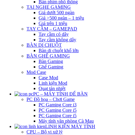
Bàn phím phổ thông
TAI NGHE GAMING
Giá dưới 500 ngàn
Giá >500 ngàn – 1 triệu
Giá trên 1 triệu
TAY CẦM – GAMEPAD
Tay cầm có dây
Tay cầm không dây
BÀN DI CHUỘT
Bàn di chuột khổ lớn
BÀN GHẾ GAMING
Bàn Gaming
Ghế Gaming
Mod Case
Case Mod
Linh kiện Mod
Quạt tản nhiệt
PC – MÁY TÍNH ĐỂ BÀN
PC Đồ họa – Chơi Game
PC Gaming Core i3
PC Gaming Core i5
PC Gaming Core i5
Máy tính văn phòng Cà Mau
LINH KIỆN MÁY TÍNH
CPU – Bộ vi xử lý