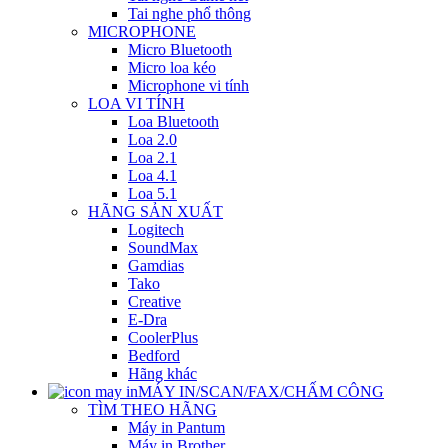
Tai nghe phổ thông
MICROPHONE
Micro Bluetooth
Micro loa kéo
Microphone vi tính
LOA VI TÍNH
Loa Bluetooth
Loa 2.0
Loa 2.1
Loa 4.1
Loa 5.1
HÃNG SẢN XUẤT
Logitech
SoundMax
Gamdias
Tako
Creative
E-Dra
CoolerPlus
Bedford
Hãng khác
MÁY IN/SCAN/FAX/CHẤM CÔNG
TÌM THEO HÃNG
Máy in Pantum
Máy in Brother