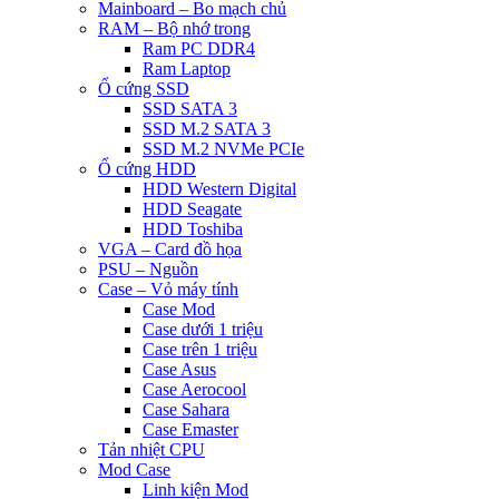
Mainboard – Bo mạch chủ
RAM – Bộ nhớ trong
Ram PC DDR4
Ram Laptop
Ổ cứng SSD
SSD SATA 3
SSD M.2 SATA 3
SSD M.2 NVMe PCIe
Ổ cứng HDD
HDD Western Digital
HDD Seagate
HDD Toshiba
VGA – Card đồ họa
PSU – Nguồn
Case – Vỏ máy tính
Case Mod
Case dưới 1 triệu
Case trên 1 triệu
Case Asus
Case Aerocool
Case Sahara
Case Emaster
Tản nhiệt CPU
Mod Case
Linh kiện Mod