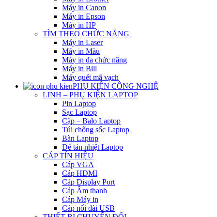
Máy in Canon
Máy in Epson
Máy in HP
TÌM THEO CHỨC NĂNG
Máy in Laser
Máy in Màu
Máy in đa chức năng
Máy in Bill
Máy quét mã vạch
PHỤ KIỆN CÔNG NGHỆ
LINH – PHỤ KIỆN LAPTOP
Pin Laptop
Sạc Laptop
Cặp – Balo Laptop
Túi chống sốc Laptop
Bàn Laptop
Đế tản nhiệt Laptop
CÁP TÍN HIỆU
Cáp VGA
Cáp HDMI
Cáp Display Port
Cáp Âm thanh
Cáp Máy in
Cáp nối dài USB
THIẾT BỊ CHUYỂN ĐỔI