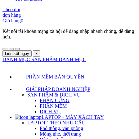
Theo dõi
đơn hàng
Giỏ hàng
0
Kết nối tài khoản mạng xã hội để đăng nhập nhanh chóng, dễ dàng
hơn.
Liên kết ngay
×
DANH MỤC SẢN PHẨM
DANH MỤC
PHẦN MỀM BẢN QUYỀN
GIẢI PHÁP DOANH NGHIỆP
SẢN PHẨM & DỊCH VỤ
PHẦN CỨNG
PHẦN MỀM
DỊCH VỤ
LAPTOP – MÁY XÁCH TAY
LAPTOP THEO NHU CẦU
Phổ thông, văn phòng
Mỏng nhẹ, thời trang