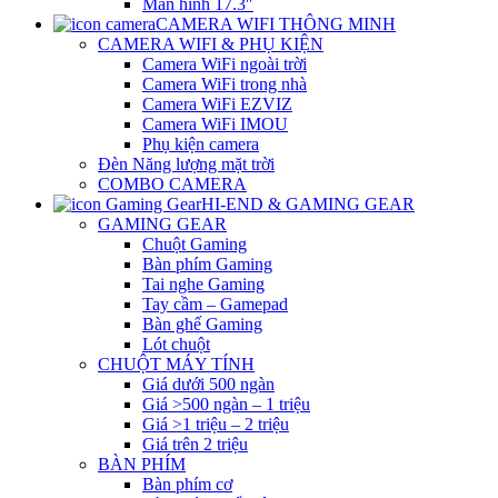
Màn hình 17.3″
CAMERA WIFI THÔNG MINH
CAMERA WIFI & PHỤ KIỆN
Camera WiFi ngoài trời
Camera WiFi trong nhà
Camera WiFi EZVIZ
Camera WiFi IMOU
Phụ kiện camera
Đèn Năng lượng mặt trời
COMBO CAMERA
HI-END & GAMING GEAR
GAMING GEAR
Chuột Gaming
Bàn phím Gaming
Tai nghe Gaming
Tay cầm – Gamepad
Bàn ghế Gaming
Lót chuột
CHUỘT MÁY TÍNH
Giá dưới 500 ngàn
Giá >500 ngàn – 1 triệu
Giá >1 triệu – 2 triệu
Giá trên 2 triệu
BÀN PHÍM
Bàn phím cơ