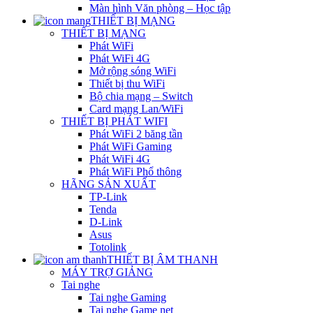
Màn hình Văn phòng – Học tập
THIẾT BỊ MẠNG
THIẾT BỊ MẠNG
Phát WiFi
Phát WiFi 4G
Mở rộng sóng WiFi
Thiết bị thu WiFi
Bộ chia mạng – Switch
Card mạng Lan/WiFi
THIẾT BỊ PHÁT WIFI
Phát WiFi 2 băng tần
Phát WiFi Gaming
Phát WiFi 4G
Phát WiFi Phổ thông
HÃNG SẢN XUẤT
TP-Link
Tenda
D-Link
Asus
Totolink
THIẾT BỊ ÂM THANH
MÁY TRỢ GIẢNG
Tai nghe
Tai nghe Gaming
Tai nghe Game net