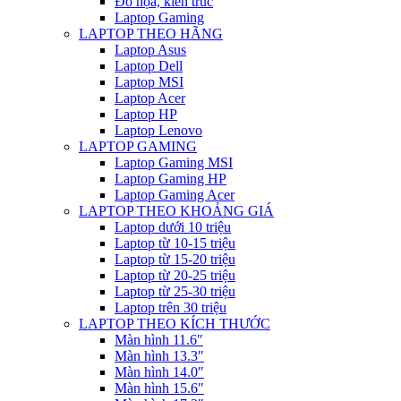
Đồ họa, kiến trúc
Laptop Gaming
LAPTOP THEO HÃNG
Laptop Asus
Laptop Dell
Laptop MSI
Laptop Acer
Laptop HP
Laptop Lenovo
LAPTOP GAMING
Laptop Gaming MSI
Laptop Gaming HP
Laptop Gaming Acer
LAPTOP THEO KHOẢNG GIÁ
Laptop dưới 10 triệu
Laptop từ 10-15 triệu
Laptop từ 15-20 triệu
Laptop từ 20-25 triệu
Laptop từ 25-30 triệu
Laptop trên 30 triệu
LAPTOP THEO KÍCH THƯỚC
Màn hình 11.6″
Màn hình 13.3″
Màn hình 14.0″
Màn hình 15.6″