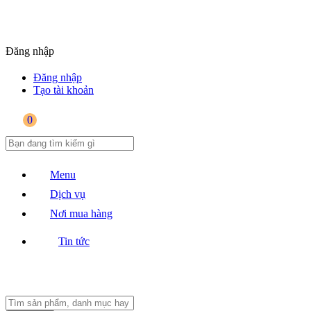
Đăng nhập
Đăng nhập
Tạo tài khoản
0
Menu
Dịch vụ
Nơi mua hàng
Tin tức