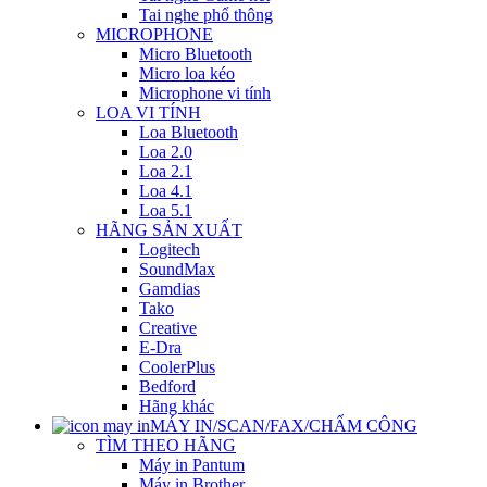
Tai nghe phổ thông
MICROPHONE
Micro Bluetooth
Micro loa kéo
Microphone vi tính
LOA VI TÍNH
Loa Bluetooth
Loa 2.0
Loa 2.1
Loa 4.1
Loa 5.1
HÃNG SẢN XUẤT
Logitech
SoundMax
Gamdias
Tako
Creative
E-Dra
CoolerPlus
Bedford
Hãng khác
MÁY IN/SCAN/FAX/CHẤM CÔNG
TÌM THEO HÃNG
Máy in Pantum
Máy in Brother