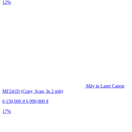
12%
Máy in Laser Canon
MF241D (Copy, Scan, In 2 mặt)
6,150,000
₫
6,990,000
₫
17%