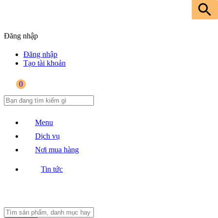
Đăng nhập
Đăng nhập
Tạo tài khoản
0
Menu
Dịch vụ
Nơi mua hàng
Tin tức