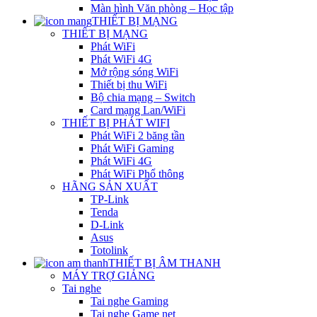
Màn hình Văn phòng – Học tập
THIẾT BỊ MẠNG
THIẾT BỊ MẠNG
Phát WiFi
Phát WiFi 4G
Mở rộng sóng WiFi
Thiết bị thu WiFi
Bộ chia mạng – Switch
Card mạng Lan/WiFi
THIẾT BỊ PHÁT WIFI
Phát WiFi 2 băng tần
Phát WiFi Gaming
Phát WiFi 4G
Phát WiFi Phổ thông
HÃNG SẢN XUẤT
TP-Link
Tenda
D-Link
Asus
Totolink
THIẾT BỊ ÂM THANH
MÁY TRỢ GIẢNG
Tai nghe
Tai nghe Gaming
Tai nghe Game net