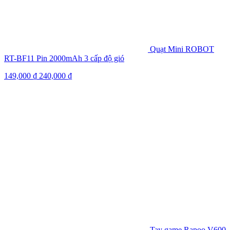
Quạt Mini ROBOT
RT-BF11 Pin 2000mAh 3 cấp độ gió
149,000
₫
240,000
₫
Tay game Rapoo V600