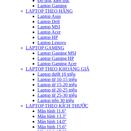
Đồ họa, kiến trúc
Laptop Gaming
LAPTOP THEO HÃNG
Laptop Asus
Laptop Dell
Laptop MSI
Laptop Acer
Laptop HP
Laptop Lenovo
LAPTOP GAMING
Laptop Gaming MSI
Laptop Gaming HP
Laptop Gaming Acer
LAPTOP THEO KHOẢNG GIÁ
Laptop dưới 10 triệu
Laptop từ 10-15 triệu
Laptop từ 15-20 triệu
Laptop từ 20-25 triệu
Laptop từ 25-30 triệu
Laptop trên 30 triệu
LAPTOP THEO KÍCH THƯỚC
Màn hình 11.6″
Màn hình 13.3″
Màn hình 14.0″
Màn hình 15.6″