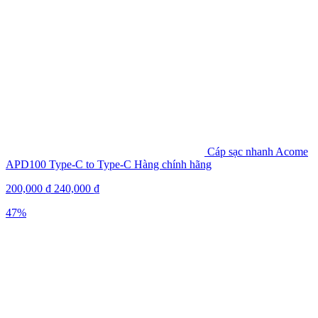
Cáp sạc nhanh Acome
APD100 Type-C to Type-C Hàng chính hãng
200,000
₫
240,000
₫
47%