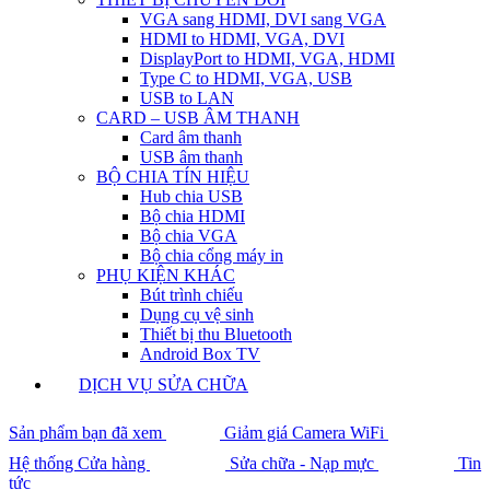
VGA sang HDMI, DVI sang VGA
HDMI to HDMI, VGA, DVI
DisplayPort to HDMI, VGA, HDMI
Type C to HDMI, VGA, USB
USB to LAN
CARD – USB ÂM THANH
Card âm thanh
USB âm thanh
BỘ CHIA TÍN HIỆU
Hub chia USB
Bộ chia HDMI
Bộ chia VGA
Bộ chia cổng máy in
PHỤ KIỆN KHÁC
Bút trình chiếu
Dụng cụ vệ sinh
Thiết bị thu Bluetooth
Android Box TV
DỊCH VỤ SỬA CHỮA
Sản phẩm bạn đã xem
Giảm giá Camera WiFi
Hệ thống Cửa hàng
Sửa chữa - Nạp mực
Tin
tức