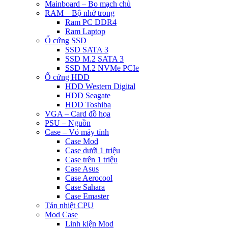
Mainboard – Bo mạch chủ
RAM – Bộ nhớ trong
Ram PC DDR4
Ram Laptop
Ổ cứng SSD
SSD SATA 3
SSD M.2 SATA 3
SSD M.2 NVMe PCIe
Ổ cứng HDD
HDD Western Digital
HDD Seagate
HDD Toshiba
VGA – Card đồ họa
PSU – Nguồn
Case – Vỏ máy tính
Case Mod
Case dưới 1 triệu
Case trên 1 triệu
Case Asus
Case Aerocool
Case Sahara
Case Emaster
Tản nhiệt CPU
Mod Case
Linh kiện Mod