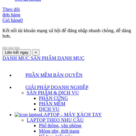
Theo dõi
đơn hàng
Giỏ hàng
0
Kết nối tài khoản mạng xã hội để đăng nhập nhanh chóng, dễ dàng
hơn.
Liên kết ngay
×
DANH MỤC SẢN PHẨM
DANH MỤC
PHẦN MỀM BẢN QUYỀN
GIẢI PHÁP DOANH NGHIỆP
SẢN PHẨM & DỊCH VỤ
PHẦN CỨNG
PHẦN MỀM
DỊCH VỤ
LAPTOP – MÁY XÁCH TAY
LAPTOP THEO NHU CẦU
Phổ thông, văn phòng
Mỏng nhẹ, thời trang