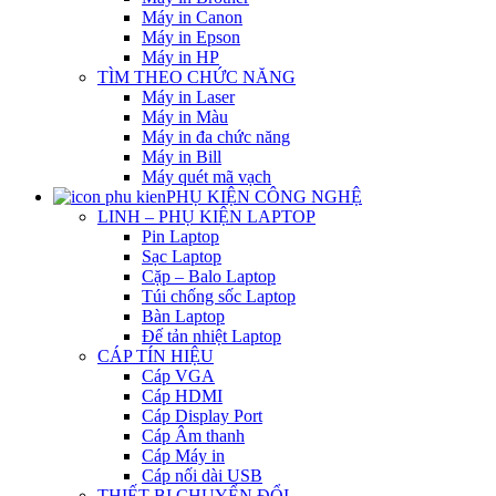
Máy in Canon
Máy in Epson
Máy in HP
TÌM THEO CHỨC NĂNG
Máy in Laser
Máy in Màu
Máy in đa chức năng
Máy in Bill
Máy quét mã vạch
PHỤ KIỆN CÔNG NGHỆ
LINH – PHỤ KIỆN LAPTOP
Pin Laptop
Sạc Laptop
Cặp – Balo Laptop
Túi chống sốc Laptop
Bàn Laptop
Đế tản nhiệt Laptop
CÁP TÍN HIỆU
Cáp VGA
Cáp HDMI
Cáp Display Port
Cáp Âm thanh
Cáp Máy in
Cáp nối dài USB
THIẾT BỊ CHUYỂN ĐỔI