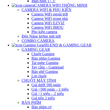
Màn hình 17.3″
CAMERA WIFI THÔNG MINH
CAMERA WIFI & PHỤ KIỆN
Camera WiFi ngoài trời
Camera WiFi trong nhà
Camera WiFi EZVIZ
Camera WiFi IMOU
Phụ kiện camera
Đèn Năng lượng mặt trời
COMBO CAMERA
HI-END & GAMING GEAR
GAMING GEAR
Chuột Gaming
Bàn phím Gaming
Tai nghe Gaming
Tay cầm – Gamepad
Bàn ghế Gaming
Lót chuột
CHUỘT MÁY TÍNH
Giá dưới 500 ngàn
Giá >500 ngàn – 1 triệu
Giá >1 triệu – 2 triệu
Giá trên 2 triệu
BÀN PHÍM
Bàn phím cơ