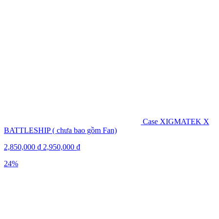
Case XIGMATEK X
BATTLESHIP ( chưa bao gồm Fan)
2,850,000
₫
2,950,000
₫
24%