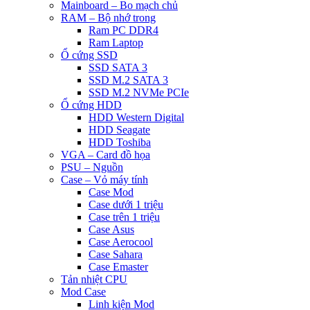
Mainboard – Bo mạch chủ
RAM – Bộ nhớ trong
Ram PC DDR4
Ram Laptop
Ổ cứng SSD
SSD SATA 3
SSD M.2 SATA 3
SSD M.2 NVMe PCIe
Ổ cứng HDD
HDD Western Digital
HDD Seagate
HDD Toshiba
VGA – Card đồ họa
PSU – Nguồn
Case – Vỏ máy tính
Case Mod
Case dưới 1 triệu
Case trên 1 triệu
Case Asus
Case Aerocool
Case Sahara
Case Emaster
Tản nhiệt CPU
Mod Case
Linh kiện Mod