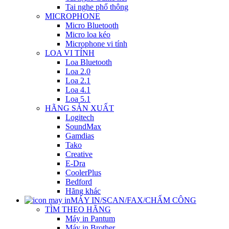
Tai nghe phổ thông
MICROPHONE
Micro Bluetooth
Micro loa kéo
Microphone vi tính
LOA VI TÍNH
Loa Bluetooth
Loa 2.0
Loa 2.1
Loa 4.1
Loa 5.1
HÃNG SẢN XUẤT
Logitech
SoundMax
Gamdias
Tako
Creative
E-Dra
CoolerPlus
Bedford
Hãng khác
MÁY IN/SCAN/FAX/CHẤM CÔNG
TÌM THEO HÃNG
Máy in Pantum
Máy in Brother