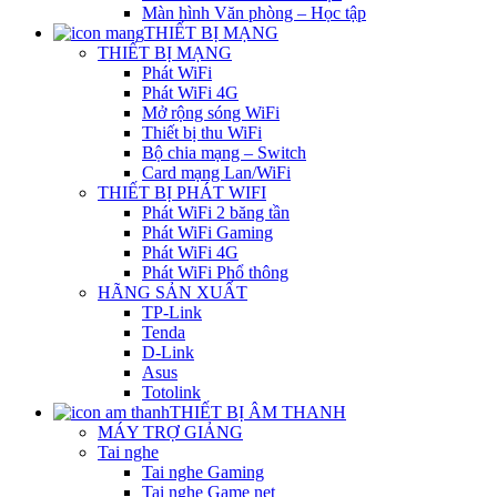
Màn hình Văn phòng – Học tập
THIẾT BỊ MẠNG
THIẾT BỊ MẠNG
Phát WiFi
Phát WiFi 4G
Mở rộng sóng WiFi
Thiết bị thu WiFi
Bộ chia mạng – Switch
Card mạng Lan/WiFi
THIẾT BỊ PHÁT WIFI
Phát WiFi 2 băng tần
Phát WiFi Gaming
Phát WiFi 4G
Phát WiFi Phổ thông
HÃNG SẢN XUẤT
TP-Link
Tenda
D-Link
Asus
Totolink
THIẾT BỊ ÂM THANH
MÁY TRỢ GIẢNG
Tai nghe
Tai nghe Gaming
Tai nghe Game net