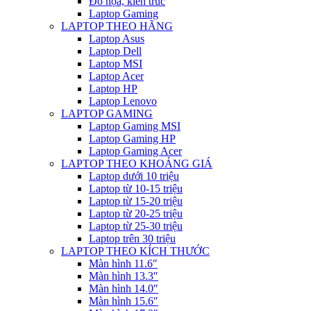
Đồ họa, kiến trúc
Laptop Gaming
LAPTOP THEO HÃNG
Laptop Asus
Laptop Dell
Laptop MSI
Laptop Acer
Laptop HP
Laptop Lenovo
LAPTOP GAMING
Laptop Gaming MSI
Laptop Gaming HP
Laptop Gaming Acer
LAPTOP THEO KHOẢNG GIÁ
Laptop dưới 10 triệu
Laptop từ 10-15 triệu
Laptop từ 15-20 triệu
Laptop từ 20-25 triệu
Laptop từ 25-30 triệu
Laptop trên 30 triệu
LAPTOP THEO KÍCH THƯỚC
Màn hình 11.6″
Màn hình 13.3″
Màn hình 14.0″
Màn hình 15.6″