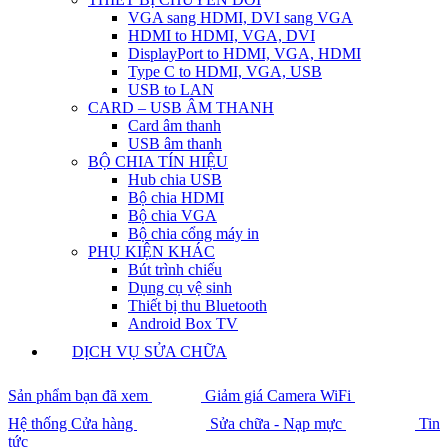
VGA sang HDMI, DVI sang VGA
HDMI to HDMI, VGA, DVI
DisplayPort to HDMI, VGA, HDMI
Type C to HDMI, VGA, USB
USB to LAN
CARD – USB ÂM THANH
Card âm thanh
USB âm thanh
BỘ CHIA TÍN HIỆU
Hub chia USB
Bộ chia HDMI
Bộ chia VGA
Bộ chia cổng máy in
PHỤ KIỆN KHÁC
Bút trình chiếu
Dụng cụ vệ sinh
Thiết bị thu Bluetooth
Android Box TV
DỊCH VỤ SỬA CHỮA
Sản phẩm bạn đã xem
Giảm giá Camera WiFi
Hệ thống Cửa hàng
Sửa chữa - Nạp mực
Tin
tức