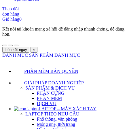
Theo dõi
đơn hàng
Giỏ hàng
0
Kết nối tài khoản mạng xã hội để đăng nhập nhanh chóng, dễ dàng
hơn.
Liên kết ngay
×
DANH MỤC SẢN PHẨM
DANH MỤC
PHẦN MỀM BẢN QUYỀN
GIẢI PHÁP DOANH NGHIỆP
SẢN PHẨM & DỊCH VỤ
PHẦN CỨNG
PHẦN MỀM
DỊCH VỤ
LAPTOP – MÁY XÁCH TAY
LAPTOP THEO NHU CẦU
Phổ thông, văn phòng
Mỏng nhẹ, thời trang