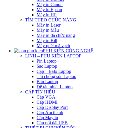
Máy in Canon
Máy in Epson
Máy in HP
TÌM THEO CHỨC NĂNG
Máy in Laser
Máy in Màu
Máy in đa chức năng
Máy in Bill
Máy quét mã vạch
PHỤ KIỆN CÔNG NGHỆ
LINH – PHỤ KIỆN LAPTOP
Pin Laptop
Sạc Laptop
Cặp – Balo Laptop
Túi chống sốc Laptop
Bàn Laptop
Đế tản nhiệt Laptop
CÁP TÍN HIỆU
Cáp VGA
Cáp HDMI
Cáp Display Port
Cáp Âm thanh
Cáp Máy in
Cáp nối dài USB
THIẾT BỊ CHUYỂN ĐỔI