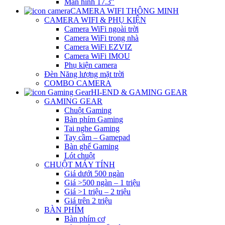
Màn hình 17.3″
CAMERA WIFI THÔNG MINH
CAMERA WIFI & PHỤ KIỆN
Camera WiFi ngoài trời
Camera WiFi trong nhà
Camera WiFi EZVIZ
Camera WiFi IMOU
Phụ kiện camera
Đèn Năng lượng mặt trời
COMBO CAMERA
HI-END & GAMING GEAR
GAMING GEAR
Chuột Gaming
Bàn phím Gaming
Tai nghe Gaming
Tay cầm – Gamepad
Bàn ghế Gaming
Lót chuột
CHUỘT MÁY TÍNH
Giá dưới 500 ngàn
Giá >500 ngàn – 1 triệu
Giá >1 triệu – 2 triệu
Giá trên 2 triệu
BÀN PHÍM
Bàn phím cơ