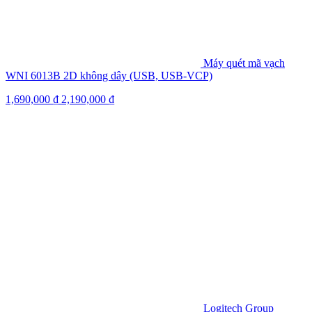
Máy quét mã vạch
WNI 6013B 2D không dây (USB, USB-VCP)
1,690,000
₫
2,190,000
₫
Logitech Group