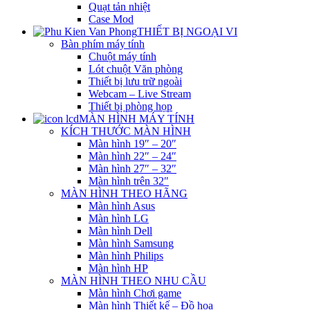
Quạt tản nhiệt
Case Mod
THIẾT BỊ NGOẠI VI
Bàn phím máy tính
Chuột máy tính
Lót chuột Văn phòng
Thiết bị lưu trữ ngoài
Webcam – Live Stream
Thiết bị phòng họp
MÀN HÌNH MÁY TÍNH
KÍCH THƯỚC MÀN HÌNH
Màn hình 19″ – 20″
Màn hình 22″ – 24″
Màn hình 27″ – 32″
Màn hình trên 32″
MÀN HÌNH THEO HÃNG
Màn hình Asus
Màn hình LG
Màn hình Dell
Màn hình Samsung
Màn hình Philips
Màn hình HP
MÀN HÌNH THEO NHU CẦU
Màn hình Chơi game
Màn hình Thiết kế – Đồ họa