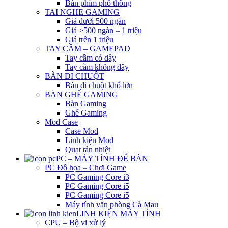
Bàn phím phổ thông
TAI NGHE GAMING
Giá dưới 500 ngàn
Giá >500 ngàn – 1 triệu
Giá trên 1 triệu
TAY CẦM – GAMEPAD
Tay cầm có dây
Tay cầm không dây
BÀN DI CHUỘT
Bàn di chuột khổ lớn
BÀN GHẾ GAMING
Bàn Gaming
Ghế Gaming
Mod Case
Case Mod
Linh kiện Mod
Quạt tản nhiệt
PC – MÁY TÍNH ĐỂ BÀN
PC Đồ họa – Chơi Game
PC Gaming Core i3
PC Gaming Core i5
PC Gaming Core i5
Máy tính văn phòng Cà Mau
LINH KIỆN MÁY TÍNH
CPU – Bộ vi xử lý