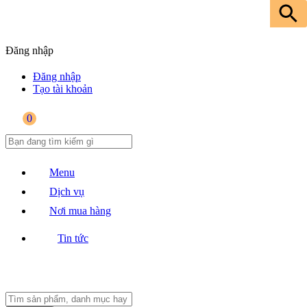
Đăng nhập
Đăng nhập
Tạo tài khoản
0
Menu
Dịch vụ
Nơi mua hàng
Tin tức