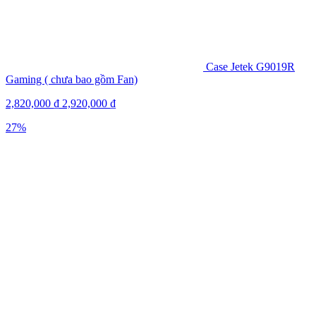
Case Jetek G9019R
Gaming ( chưa bao gồm Fan)
2,820,000
₫
2,920,000
₫
27%