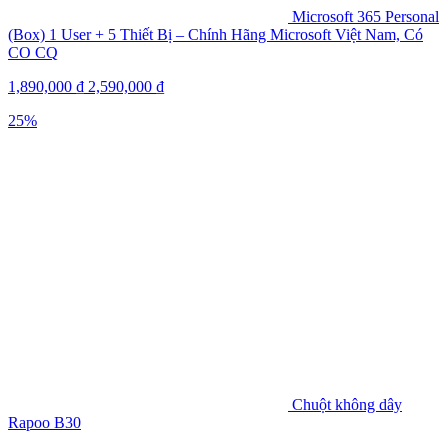
Microsoft 365 Personal
(Box) 1 User + 5 Thiết Bị – Chính Hãng Microsoft Việt Nam, Có
CO CQ
1,890,000
₫
2,590,000
₫
25%
Chuột không dây
Rapoo B30