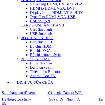
VGA sang HDMI, DVI sang VGA
HDMI to HDMI, VGA, DVI
DisplayPort to HDMI, VGA, HDMI
Type C to HDMI, VGA, USB
USB to LAN
CARD – USB ÂM THANH
Card âm thanh
USB âm thanh
BỘ CHIA TÍN HIỆU
Hub chia USB
Bộ chia HDMI
Bộ chia VGA
Bộ chia cổng máy in
PHỤ KIỆN KHÁC
Bút trình chiếu
Dụng cụ vệ sinh
Thiết bị thu Bluetooth
Android Box TV
DỊCH VỤ SỬA CHỮA
Sản phẩm bạn đã xem
Giảm giá Camera WiFi
Hệ thống Cửa hàng
Sửa chữa - Nạp mực
Tin
tức