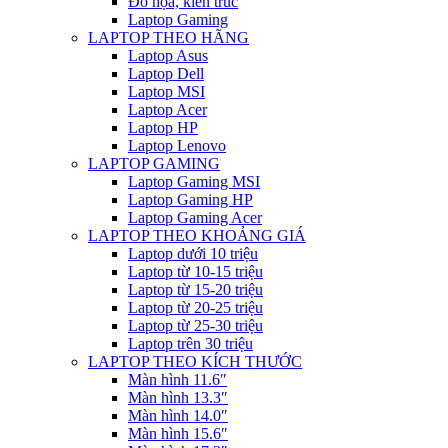
Đồ họa, kiến trúc
Laptop Gaming
LAPTOP THEO HÃNG
Laptop Asus
Laptop Dell
Laptop MSI
Laptop Acer
Laptop HP
Laptop Lenovo
LAPTOP GAMING
Laptop Gaming MSI
Laptop Gaming HP
Laptop Gaming Acer
LAPTOP THEO KHOẢNG GIÁ
Laptop dưới 10 triệu
Laptop từ 10-15 triệu
Laptop từ 15-20 triệu
Laptop từ 20-25 triệu
Laptop từ 25-30 triệu
Laptop trên 30 triệu
LAPTOP THEO KÍCH THƯỚC
Màn hình 11.6″
Màn hình 13.3″
Màn hình 14.0″
Màn hình 15.6″