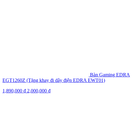
Bàn Gaming EDRA
EGT1260Z (Tặng khay đi dây điện EDRA EWT01)
1,890,000
₫
2,000,000
₫