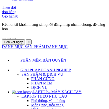
Theo dõi
đơn hàng
Giỏ hàng
0
Kết nối tài khoản mạng xã hội để đăng nhập nhanh chóng, dễ dàng
hơn.
Liên kết ngay
×
DANH MỤC SẢN PHẨM
DANH MỤC
PHẦN MỀM BẢN QUYỀN
GIẢI PHÁP DOANH NGHIỆP
SẢN PHẨM & DỊCH VỤ
PHẦN CỨNG
PHẦN MỀM
DỊCH VỤ
LAPTOP – MÁY XÁCH TAY
LAPTOP THEO NHU CẦU
Phổ thông, văn phòng
Mỏng nhẹ, thời trang