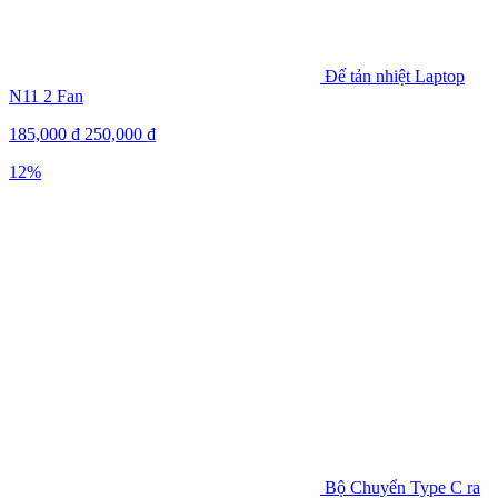
Đế tản nhiệt Laptop
N11 2 Fan
185,000
₫
250,000
₫
12%
Bộ Chuyển Type C ra