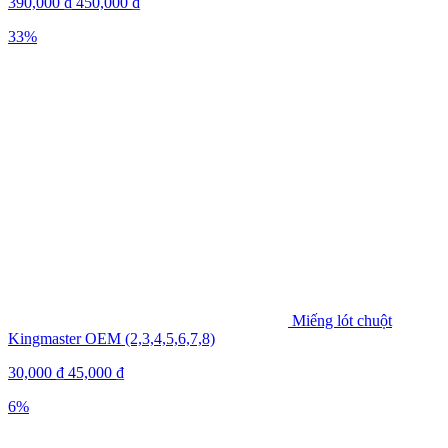
390,000
₫
450,000
₫
33%
Miếng lót chuột
Kingmaster OEM (2,3,4,5,6,7,8)
30,000
₫
45,000
₫
6%