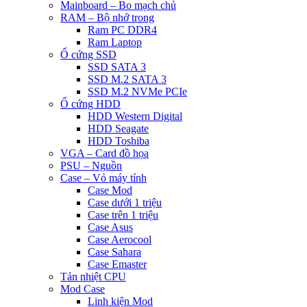
Mainboard – Bo mạch chủ
RAM – Bộ nhớ trong
Ram PC DDR4
Ram Laptop
Ổ cứng SSD
SSD SATA 3
SSD M.2 SATA 3
SSD M.2 NVMe PCIe
Ổ cứng HDD
HDD Western Digital
HDD Seagate
HDD Toshiba
VGA – Card đồ họa
PSU – Nguồn
Case – Vỏ máy tính
Case Mod
Case dưới 1 triệu
Case trên 1 triệu
Case Asus
Case Aerocool
Case Sahara
Case Emaster
Tản nhiệt CPU
Mod Case
Linh kiện Mod