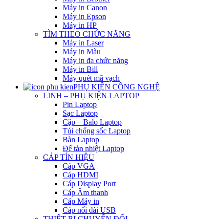
Máy in Canon
Máy in Epson
Máy in HP
TÌM THEO CHỨC NĂNG
Máy in Laser
Máy in Màu
Máy in đa chức năng
Máy in Bill
Máy quét mã vạch
PHỤ KIỆN CÔNG NGHỆ
LINH – PHỤ KIỆN LAPTOP
Pin Laptop
Sạc Laptop
Cặp – Balo Laptop
Túi chống sốc Laptop
Bàn Laptop
Đế tản nhiệt Laptop
CÁP TÍN HIỆU
Cáp VGA
Cáp HDMI
Cáp Display Port
Cáp Âm thanh
Cáp Máy in
Cáp nối dài USB
THIẾT BỊ CHUYỂN ĐỔI