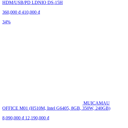
HDM/USB/PD LDNIO DS-15H
360,000
₫
410,000
₫
34%
MUICAMAU
OFFICE M01 (H510M, Intel G6405, 8GB, 350W, 240GB)
8,090,000
₫
12,190,000
₫