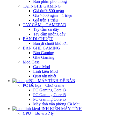
Bàn phím phổ thông
TAI NGHE GAMING
Giá dưới 500 ngàn
Giá >500 ngàn – 1 triệu
Giá trên 1 triệu
TAY CẦM – GAMEPAD
Tay cầm có dây
Tay cầm không dây
BÀN DI CHUỘT
Bàn di chuột khổ lớn
BÀN GHẾ GAMING
Bàn Gaming
Ghế Gaming
Mod Case
Case Mod
Linh kiện Mod
Quạt tản nhiệt
PC – MÁY TÍNH ĐỂ BÀN
PC Đồ họa – Chơi Game
PC Gaming Core i3
PC Gaming Core i5
PC Gaming Core i5
Máy tính văn phòng Cà Mau
LINH KIỆN MÁY TÍNH
CPU – Bộ vi xử lý