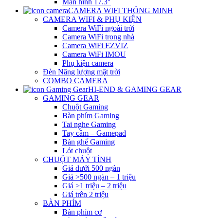
Màn hình 17.3″
CAMERA WIFI THÔNG MINH
CAMERA WIFI & PHỤ KIỆN
Camera WiFi ngoài trời
Camera WiFi trong nhà
Camera WiFi EZVIZ
Camera WiFi IMOU
Phụ kiện camera
Đèn Năng lượng mặt trời
COMBO CAMERA
HI-END & GAMING GEAR
GAMING GEAR
Chuột Gaming
Bàn phím Gaming
Tai nghe Gaming
Tay cầm – Gamepad
Bàn ghế Gaming
Lót chuột
CHUỘT MÁY TÍNH
Giá dưới 500 ngàn
Giá >500 ngàn – 1 triệu
Giá >1 triệu – 2 triệu
Giá trên 2 triệu
BÀN PHÍM
Bàn phím cơ