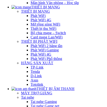
Màn hình Văn phòng – Học tập
THIẾT BỊ MẠNG
THIẾT BỊ MẠNG
Phát WiFi
Phát WiFi 4G
Mở rộng sóng WiFi
Thiết bị thu WiFi
Bộ chia mạng – Switch
Card mạng Lan/WiFi
THIẾT BỊ PHÁT WIFI
Phát WiFi 2 băng tần
Phát WiFi Gaming
Phát WiFi 4G
Phát WiFi Phổ thông
HÃNG SẢN XUẤT
TP-Link
Tenda
D-Link
Asus
Totolink
THIẾT BỊ ÂM THANH
MÁY TRỢ GIẢNG
Tai nghe
Tai nghe Gaming
Tai nghe Game net