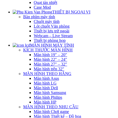
Quạt tản nhiệt
Case Mod
THIẾT BỊ NGOẠI VI
Bàn phím máy tính
Chuột máy tính
Lót chuột Văn phòng
Thiết bị lưu trữ ngoài
Webcam – Live Stream
Thiết bị phòng họp
MÀN HÌNH MÁY TÍNH
KÍCH THƯỚC MÀN HÌNH
Màn hình 19″ – 20″
Màn hình 22″ – 24″
Màn hình 27″ – 32″
Màn hình trên 32″
MÀN HÌNH THEO HÃNG
Màn hình Asus
Màn hình LG
Màn hình Dell
Màn hình Samsung
Màn hình Philips
Màn hình HP
MÀN HÌNH THEO NHU CẦU
Màn hình Chơi game
Màn hình Thiết kế – Đồ họa