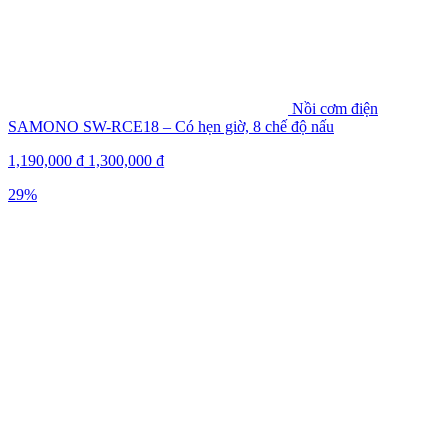
Nồi cơm điện
SAMONO SW-RCE18 – Có hẹn giờ, 8 chế độ nấu
1,190,000
₫
1,300,000
₫
29%