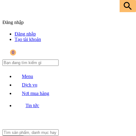
Đăng nhập
Đăng nhập
Tạo tài khoản
0
Menu
Dịch vụ
Nơi mua hàng
Tin tức