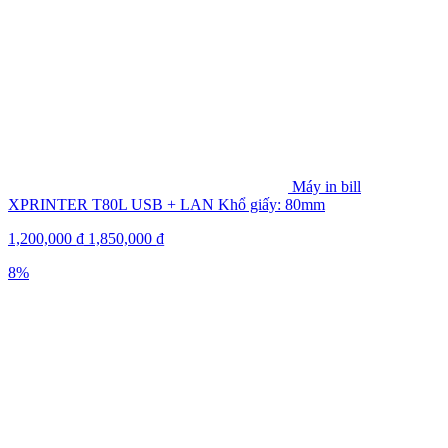
Máy in bill
XPRINTER T80L USB + LAN Khổ giấy: 80mm
1,200,000
₫
1,850,000
₫
8%