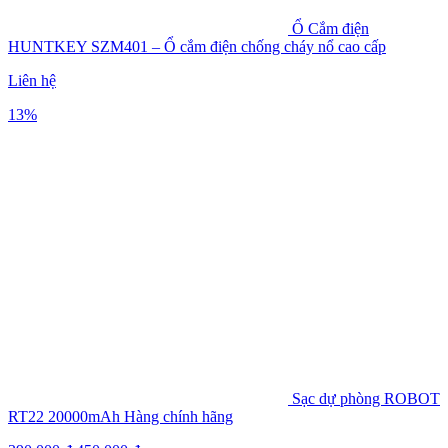
Ổ Cắm điện
HUNTKEY SZM401 – Ổ cắm điện chống cháy nổ cao cấp
Liên hệ
13%
Sạc dự phòng ROBOT
RT22 20000mAh Hàng chính hãng