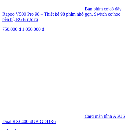
Bàn phím cơ có dây
Rapoo V500 Pro 98 – Thiết kế 98 phím nhỏ gọn, Switch cơ học
bền bỉ, RGB rực rỡ
750,000
₫
1,050,000
₫
Card màn hình ASUS
Dual RX6400 4GB GDDR6