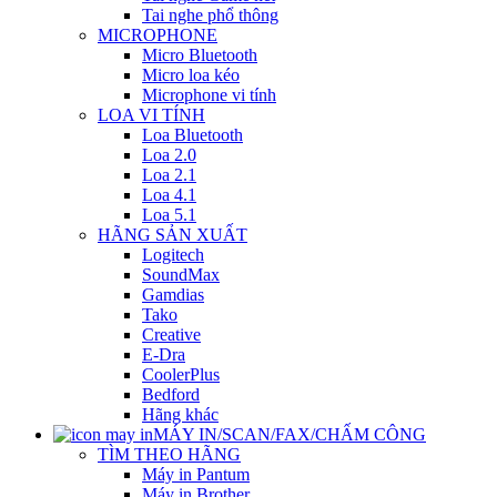
Tai nghe phổ thông
MICROPHONE
Micro Bluetooth
Micro loa kéo
Microphone vi tính
LOA VI TÍNH
Loa Bluetooth
Loa 2.0
Loa 2.1
Loa 4.1
Loa 5.1
HÃNG SẢN XUẤT
Logitech
SoundMax
Gamdias
Tako
Creative
E-Dra
CoolerPlus
Bedford
Hãng khác
MÁY IN/SCAN/FAX/CHẤM CÔNG
TÌM THEO HÃNG
Máy in Pantum
Máy in Brother