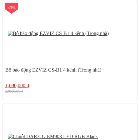
43%
Bộ báo động EZVIZ CS-B1 4 kênh (Trong nhà)
1,690,000
₫
2,959,000
₫