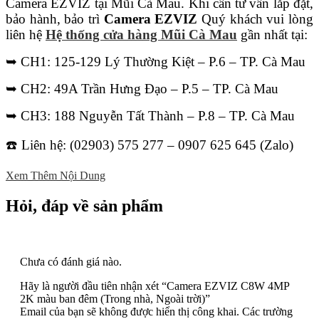
Camera EZVIZ tại Mũi Cà Mau. Khi cần tư vấn lắp đặt,
bảo hành, bảo trì
Camera EZVIZ
Quý khách vui lòng
liên hệ
Hệ thống cửa hàng Mũi Cà Mau
gần nhất tại:
➥ CH1: 125-129 Lý Thường Kiệt – P.6 – TP. Cà Mau
➥ CH2: 49A Trần Hưng Đạo – P.5 – TP. Cà Mau
➥ CH3: 188 Nguyễn Tất Thành – P.8 – TP. Cà Mau
☎️ Liên hệ: (02903) 575 277 – 0907 625 645 (Zalo)
Xem Thêm Nội Dung
Hỏi, đáp về sản phẩm
Chưa có đánh giá nào.
Hãy là người đầu tiên nhận xét “Camera EZVIZ C8W 4MP
2K màu ban đêm (Trong nhà, Ngoài trời)”
Email của bạn sẽ không được hiển thị công khai.
Các trường