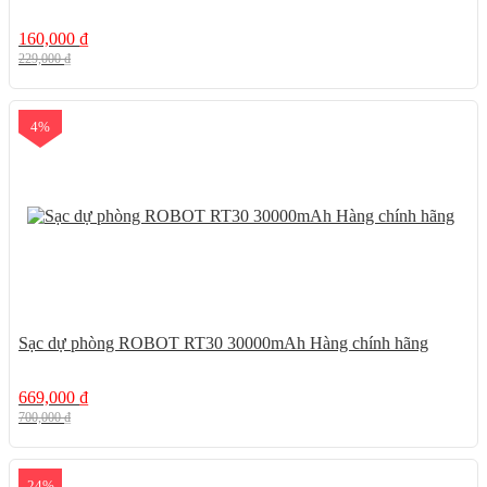
160,000
₫
229,000
₫
4%
Sạc dự phòng ROBOT RT30 30000mAh Hàng chính hãng
669,000
₫
700,000
₫
24%