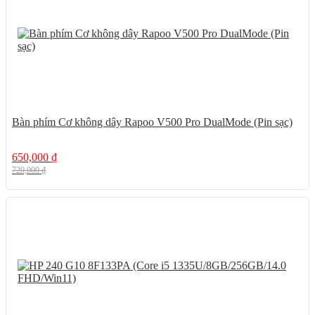
Bàn phím Cơ không dây Rapoo V500 Pro DualMode (Pin sạc)
650,000
₫
720,000
₫