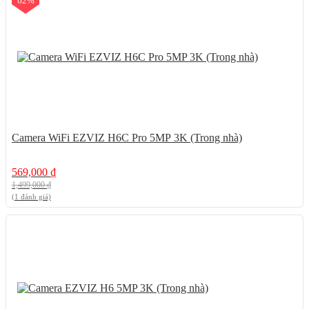
62%
Camera WiFi EZVIZ H6C Pro 5MP 3K (Trong nhà)
569,000
₫
1,499,000
₫
(1 đánh giá)