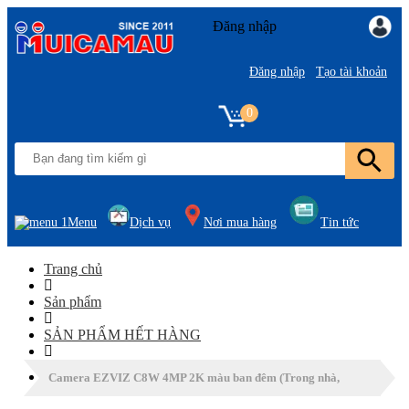
Đăng nhập
Đăng nhập
Tạo tài khoản
0
Menu
Dịch vụ
Nơi mua hàng
Tin tức
Trang chủ
Sản phẩm
SẢN PHẨM HẾT HÀNG
Camera EZVIZ C8W 4MP 2K màu ban đêm (Trong nhà,