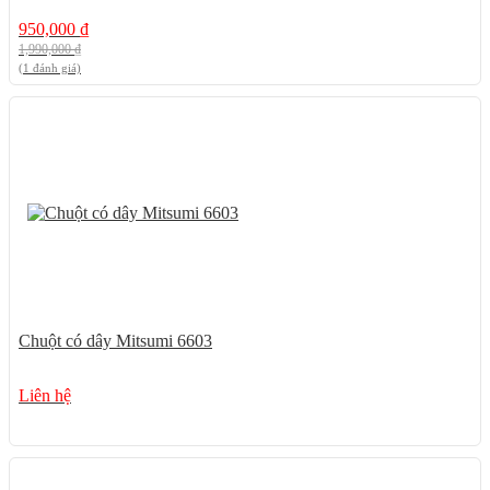
950,000
₫
1,990,000
₫
(1 đánh giá)
Chuột có dây Mitsumi 6603
Liên hệ