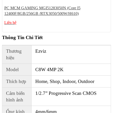
PC MCM GAMING MGI51283050N (Core I5
12400F/8GB/256GB /RTX3050/500W/H610)
Liên hệ
Thông Tin Chi Tiết
Thương
Ezviz
hiệu
Model
C8W 4MP 2K
Thích hợp
Home, Shop, Indoor, Outdoor
Cảm biến
1/2.7” Progressive Scan CMOS
hình ảnh
Ống kính
4mm/6mm