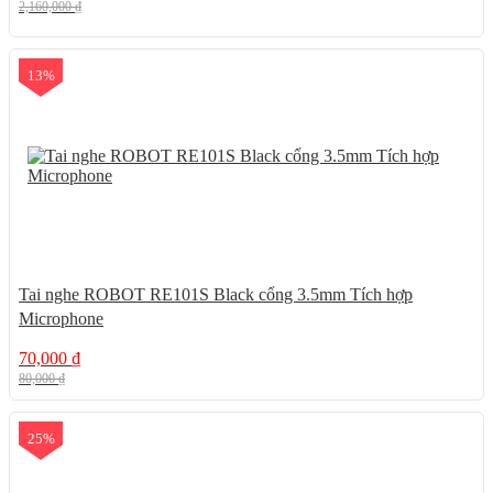
2,160,000
₫
13%
Tai nghe ROBOT RE101S Black cổng 3.5mm Tích hợp
Microphone
70,000
₫
80,000
₫
25%