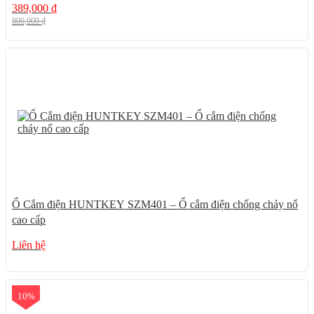
389,000
₫
800,000
₫
Ổ Cắm điện HUNTKEY SZM401 – Ổ cắm điện chống cháy nổ
cao cấp
Liên hệ
10%