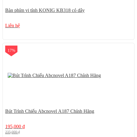
Bàn phím vi tính KONIG KB318 có dây
Liên hệ
17%
Bút Trình Chiếu Abcnovel A187 Chính Hãng
195,000
₫
235,000
₫