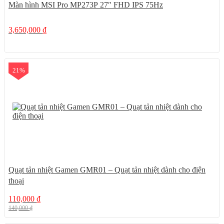
Màn hình MSI Pro MP273P 27″ FHD IPS 75Hz
3,650,000
₫
21%
Quạt tản nhiệt Gamen GMR01 – Quạt tản nhiệt dành cho điện
thoại
110,000
₫
140,000
₫