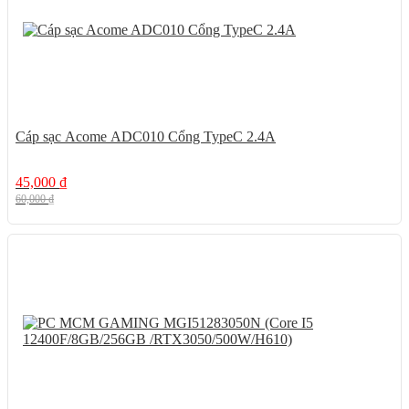
Cáp sạc Acome ADC010 Cổng TypeC 2.4A
45,000
₫
60,000
₫