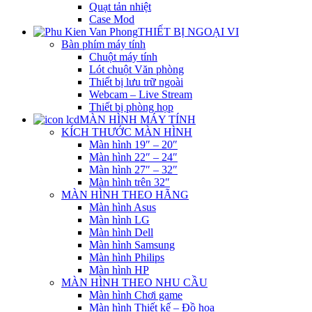
Quạt tản nhiệt
Case Mod
THIẾT BỊ NGOẠI VI
Bàn phím máy tính
Chuột máy tính
Lót chuột Văn phòng
Thiết bị lưu trữ ngoài
Webcam – Live Stream
Thiết bị phòng họp
MÀN HÌNH MÁY TÍNH
KÍCH THƯỚC MÀN HÌNH
Màn hình 19″ – 20″
Màn hình 22″ – 24″
Màn hình 27″ – 32″
Màn hình trên 32″
MÀN HÌNH THEO HÃNG
Màn hình Asus
Màn hình LG
Màn hình Dell
Màn hình Samsung
Màn hình Philips
Màn hình HP
MÀN HÌNH THEO NHU CẦU
Màn hình Chơi game
Màn hình Thiết kế – Đồ họa