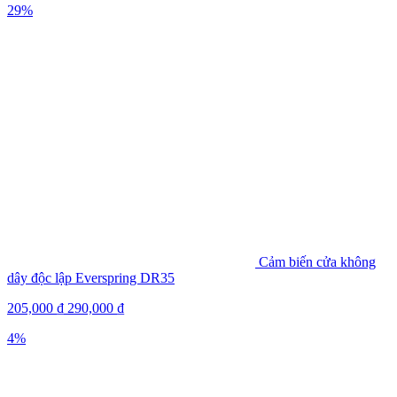
29%
Cảm biến cửa không
dây độc lập Everspring DR35
205,000
₫
290,000
₫
4%