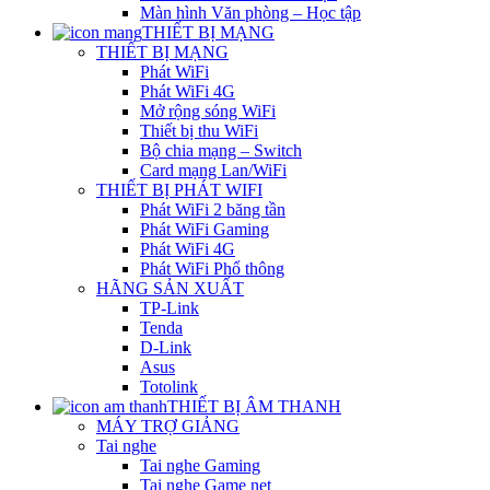
Màn hình Văn phòng – Học tập
THIẾT BỊ MẠNG
THIẾT BỊ MẠNG
Phát WiFi
Phát WiFi 4G
Mở rộng sóng WiFi
Thiết bị thu WiFi
Bộ chia mạng – Switch
Card mạng Lan/WiFi
THIẾT BỊ PHÁT WIFI
Phát WiFi 2 băng tần
Phát WiFi Gaming
Phát WiFi 4G
Phát WiFi Phổ thông
HÃNG SẢN XUẤT
TP-Link
Tenda
D-Link
Asus
Totolink
THIẾT BỊ ÂM THANH
MÁY TRỢ GIẢNG
Tai nghe
Tai nghe Gaming
Tai nghe Game net