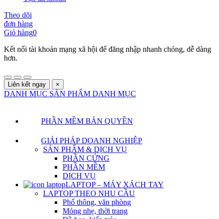
Theo dõi
đơn hàng
Giỏ hàng
0
Kết nối tài khoản mạng xã hội để đăng nhập nhanh chóng, dễ dàng
hơn.
Liên kết ngay
×
DANH MỤC SẢN PHẨM
DANH MỤC
PHẦN MỀM BẢN QUYỀN
GIẢI PHÁP DOANH NGHIỆP
SẢN PHẨM & DỊCH VỤ
PHẦN CỨNG
PHẦN MỀM
DỊCH VỤ
LAPTOP – MÁY XÁCH TAY
LAPTOP THEO NHU CẦU
Phổ thông, văn phòng
Mỏng nhẹ, thời trang