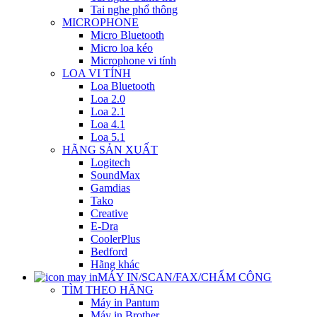
Tai nghe phổ thông
MICROPHONE
Micro Bluetooth
Micro loa kéo
Microphone vi tính
LOA VI TÍNH
Loa Bluetooth
Loa 2.0
Loa 2.1
Loa 4.1
Loa 5.1
HÃNG SẢN XUẤT
Logitech
SoundMax
Gamdias
Tako
Creative
E-Dra
CoolerPlus
Bedford
Hãng khác
MÁY IN/SCAN/FAX/CHẤM CÔNG
TÌM THEO HÃNG
Máy in Pantum
Máy in Brother