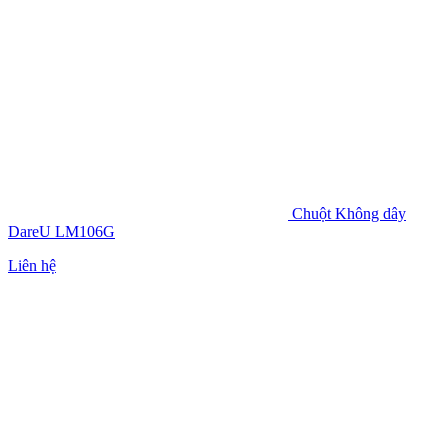
Chuột Không dây
DareU LM106G
Liên hệ