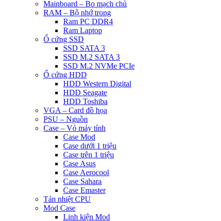
Mainboard – Bo mạch chủ
RAM – Bộ nhớ trong
Ram PC DDR4
Ram Laptop
Ổ cứng SSD
SSD SATA 3
SSD M.2 SATA 3
SSD M.2 NVMe PCIe
Ổ cứng HDD
HDD Western Digital
HDD Seagate
HDD Toshiba
VGA – Card đồ họa
PSU – Nguồn
Case – Vỏ máy tính
Case Mod
Case dưới 1 triệu
Case trên 1 triệu
Case Asus
Case Aerocool
Case Sahara
Case Emaster
Tản nhiệt CPU
Mod Case
Linh kiện Mod