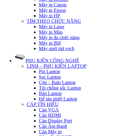
Máy in Canon
Máy in Epson
Máy in HP
TÌM THEO CHỨC NĂNG
Máy in Laser
Máy in Màu
Máy in đa chức năng
Máy in Bill
Máy quét mã vạch
PHỤ KIỆN CÔNG NGHỆ
LINH – PHỤ KIỆN LAPTOP
Pin Laptop
Sạc Laptop
Cặp – Balo Laptop
Túi chống sốc Laptop
Bàn Laptop
Đế tản nhiệt Laptop
CÁP TÍN HIỆU
Cáp VGA
Cáp HDMI
Cáp Display Port
Cáp Âm thanh
Cáp Máy in