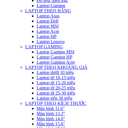
Đồ họa, kiến trúc
Laptop Gaming
LAPTOP THEO HÃNG
Laptop Asus
Laptop Dell
Laptop MSI
Laptop Acer
Laptop HP
Laptop Lenovo
LAPTOP GAMING
Laptop Gaming MSI
Laptop Gaming HP
Laptop Gaming Acer
LAPTOP THEO KHOẢNG GIÁ
Laptop dưới 10 triệu
Laptop từ 10-15 triệu
Laptop từ 15-20 triệu
Laptop từ 20-25 triệu
Laptop từ 25-30 triệu
Laptop trên 30 triệu
LAPTOP THEO KÍCH THƯỚC
Màn hình 11.6″
Màn hình 13.3″
Màn hình 14.0″
Màn hình 15.6″