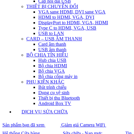
Cáp nối dài USB
THIẾT BỊ CHUYỂN ĐỔI
VGA sang HDMI, DVI sang VGA
HDMI to HDMI, VGA, DVI
DisplayPort to HDMI, VGA, HDMI
Type C to HDMI, VGA, USB
USB to LAN
CARD – USB ÂM THANH
Card âm thanh
USB âm thanh
BỘ CHIA TÍN HIỆU
Hub chia USB
Bộ chia HDMI
Bộ chia VGA
Bộ chia cổng máy in
PHỤ KIỆN KHÁC
Bút trình chiếu
Dụng cụ vệ sinh
Thiết bị thu Bluetooth
Android Box TV
DỊCH VỤ SỬA CHỮA
Sản phẩm bạn đã xem
Giảm giá Camera WiFi
Hệ thống Cửa hàng
Sửa chữa - Nạp mực
Tin