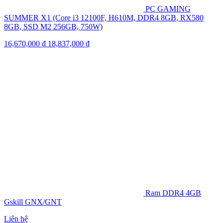
PC GAMING
SUMMER X1 (Core i3 12100F, H610M, DDR4 8GB, RX580
8GB, SSD M2 256GB, 750W)
16,670,000
₫
18,837,000
₫
Ram DDR4 4GB
Gskill GNX/GNT
Liên hệ