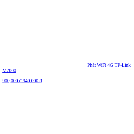
Phát WiFi 4G TP-Link
M7000
900,000
₫
940,000
₫