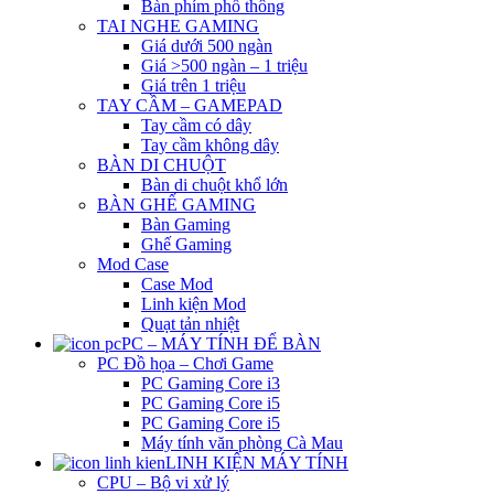
Bàn phím phổ thông
TAI NGHE GAMING
Giá dưới 500 ngàn
Giá >500 ngàn – 1 triệu
Giá trên 1 triệu
TAY CẦM – GAMEPAD
Tay cầm có dây
Tay cầm không dây
BÀN DI CHUỘT
Bàn di chuột khổ lớn
BÀN GHẾ GAMING
Bàn Gaming
Ghế Gaming
Mod Case
Case Mod
Linh kiện Mod
Quạt tản nhiệt
PC – MÁY TÍNH ĐỂ BÀN
PC Đồ họa – Chơi Game
PC Gaming Core i3
PC Gaming Core i5
PC Gaming Core i5
Máy tính văn phòng Cà Mau
LINH KIỆN MÁY TÍNH
CPU – Bộ vi xử lý