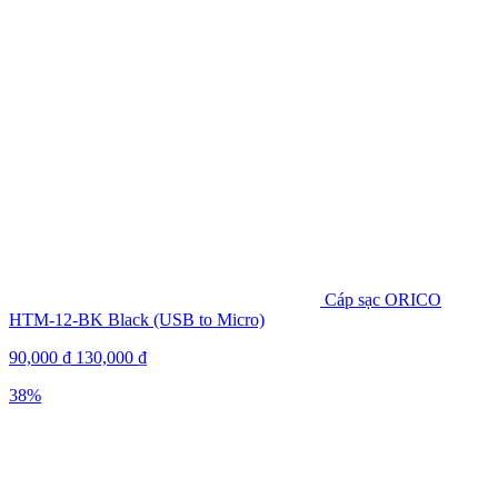
Cáp sạc ORICO
HTM-12-BK Black (USB to Micro)
90,000
₫
130,000
₫
38%