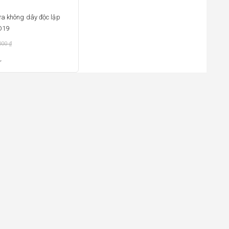
a không dây độc lập
D19
000
₫