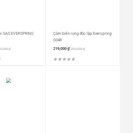
hí GAS EVERSPRING
Cảm biến rung độc lập Everspring
S04R
219,000
₫
0,000
₫
290,000
₫