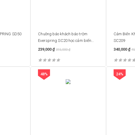
SPRING SD50
Chuông báo khách báo trộm
Cảm Biến K
Everspring SC20 học cảm biến
SC209
thông minh
239,000
₫
340,000
₫
315,000
₫
45
48%
24%