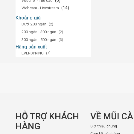
(0)
Voucher - Thẻ cào
(14)
Webcam - Livestream
Khoảng giá
Dưới 200 ngàn
(2)
200 ngàn - 300 ngàn
(2)
300 ngàn - 500 ngàn
(3)
Hãng sản xuất
EVERSPRING
(7)
HỖ TRỢ KHÁCH
VỀ MŨI C
HÀNG
Giới thiệu chung
Cam kết bán hàng