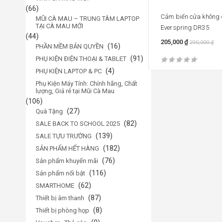
(66)
Cảm biến cửa không 
MŨI CÀ MAU – TRUNG TÂM LAPTOP
TẠI CÀ MAU MỚI
Everspring DR35
(44)
205,000
₫
290,000
₫
(16)
PHẦN MỀM BẢN QUYỀN
(91)
PHỤ KIỆN ĐIỆN THOẠI & TABLET
(4)
PHỤ KIỆN LAPTOP & PC
Phụ Kiện Máy Tính: Chính hãng, Chất
lượng, Giá rẻ tại Mũi Cà Mau
(106)
(27)
Quà Tặng
(82)
SALE BACK TO SCHOOL 2025
(139)
SALE TỰU TRƯỜNG
(182)
SẢN PHẨM HẾT HÀNG
(76)
Sản phẩm khuyến mãi
(116)
Sản phẩm nổi bật
(62)
SMARTHOME
(87)
Thiết bị âm thanh
(8)
Thiết bị phòng họp