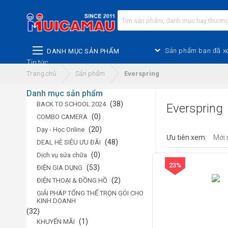
Sản phẩm bạn đã x
DANH MỤC SẢN PHẨM
Tin tức
Trang chủ
Sản phẩm
Everspring
Danh mục sản phẩm
(38)
BACK TO SCHOOL 2024
Everspring
(0)
COMBO CAMERA
(20)
Dạy - Học Online
Ưu tiên xem:
Mới 
(48)
DEAL HÈ SIÊU ƯU ĐÃI
(0)
Dịch vụ sửa chữa
23%
(53)
ĐIỆN GIA DỤNG
(2)
ĐIỆN THOẠI & ĐỒNG HỒ
GIẢI PHÁP TỔNG THỂ TRỌN GÓI CHO
KINH DOANH
(32)
(1)
KHUYẾN MÃI