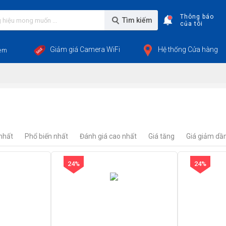
Thông báo
Tìm kiếm
của tôi
Giảm giá Camera WiFi
Hệ thống Cửa hàng
em
nhất
Phổ biến nhất
Đánh giá cao nhất
Giá tăng
Giá giảm dầ
24%
24%