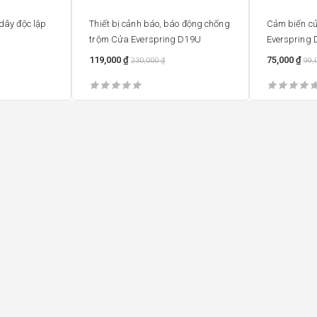
dây độc lập
Thiết bị cảnh báo, báo động chống
Cảm biến cử
trộm Cửa Everspring D19U
Everspring 
119,000
₫
75,000
₫
230,000
₫
99,