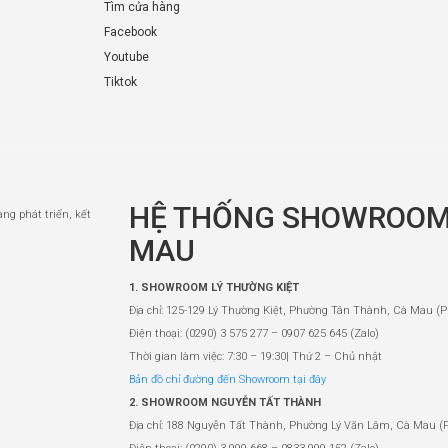
Tìm cửa hàng
Facebook
Youtube
Tiktok
HỆ THỐNG SHOWROOM
àng phát triển, kết
MAU
1. SHOWROOM LÝ THƯỜNG KIỆT
Địa chỉ: 125-129 Lý Thường Kiệt, Phường Tân Thành, Cà Mau (P
Điện thoại: (0290) 3 575 277 – 0907 625 645 (Zalo)
Thời gian làm việc: 7:30 – 19:30| Thứ 2 – Chủ nhật
Bản đồ chỉ đường đến Showroom tại đây
2. SHOWROOM NGUYỄN TẤT THÀNH
Địa chỉ: 188 Nguyễn Tất Thành, Phường Lý Văn Lâm, Cà Mau (