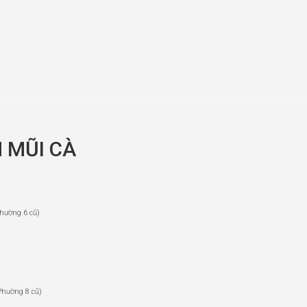
 MŨI CÀ
hường 6 cũ)
Phường 8 cũ)