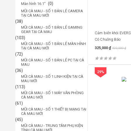
(0)
Màn hình 16.1"
MŨI CÀ MAU - SỐ 1 BÁN LẺ CAMERA
TẠI CÀ MAU MỚI
(38)
MŨI CÀ MAU - SỐ 1 BÁN LẺ GAMING
GEAR TẠI CÀ MAU
Cảm biến khói EVER
(103)
Có Chuông Báo
MŨI CÀ MAU - SỐ 1 BÁN LẺ MÀN HÌNH
325,000
₫
TẠI CÀ MAU MỚI
420,000
₫
(72)
MŨI CÀ MAU - SỐ 1 BÁN LẺ PC TẠI CÀ
MAU
(36)
29%
MŨI CÀ MAU - SỐ 1 LINH KIỆN TẠI CÀ
MAU MỚI
(113)
MŨI CÀ MAU - SỐ 1 MÁY VĂN PHÒNG
CÀ MAU MỚI
(61)
MŨI CÀ MAU - SỐ 1 THIẾT BỊ MẠNG TẠI
CÀ MAU MỚI
(45)
MŨI CÀ MAU - TRUNG TÂM PHỤ KIỆN
TỈNH CÀ MAU MỚI