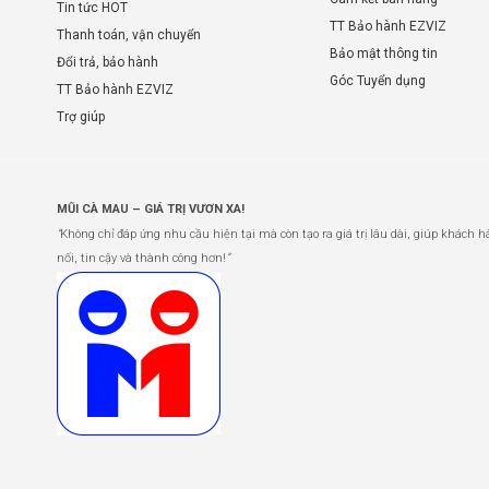
Tin tức HOT
TT Bảo hành EZVIZ
Thanh toán, vận chuyển
Bảo mật thông tin
Đổi trả, bảo hành
Góc Tuyển dụng
TT Bảo hành EZVIZ
Trợ giúp
MŨI CÀ MAU – GIÁ TRỊ VƯƠN XA!
“
Không chỉ đáp ứng nhu cầu hiện tại mà còn tạo ra giá trị lâu dài, giúp khách h
nối, tin cậy và thành công hơn!
”