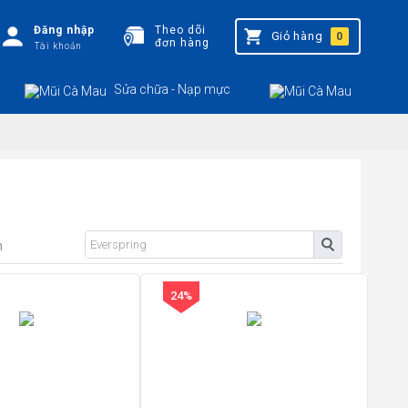
Đăng nhập
Theo dõi
Giỏ hàng
0
đơn hàng
Tài khoản
Sửa chữa - Nạp mực
n
24%