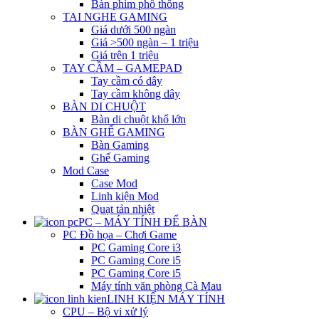
Bàn phím phổ thông
TAI NGHE GAMING
Giá dưới 500 ngàn
Giá >500 ngàn – 1 triệu
Giá trên 1 triệu
TAY CẦM – GAMEPAD
Tay cầm có dây
Tay cầm không dây
BÀN DI CHUỘT
Bàn di chuột khổ lớn
BÀN GHẾ GAMING
Bàn Gaming
Ghế Gaming
Mod Case
Case Mod
Linh kiện Mod
Quạt tản nhiệt
PC – MÁY TÍNH ĐỂ BÀN
PC Đồ họa – Chơi Game
PC Gaming Core i3
PC Gaming Core i5
PC Gaming Core i5
Máy tính văn phòng Cà Mau
LINH KIỆN MÁY TÍNH
CPU – Bộ vi xử lý