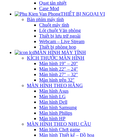
Quạt tản nhiệt
Case Mod
THIẾT BỊ NGOẠI VI
Bàn phím máy tính
Chuột máy tính
Lót chuột Văn phòng
Thiết bị lưu trữ ngoài
Webcam – Live Stream
Thiết bị phòng họp
MÀN HÌNH MÁY TÍNH
KÍCH THƯỚC MÀN HÌNH
Màn hình 19″ – 20″
Màn hình 22″ – 24″
Màn hình 27″ – 32″
Màn hình trên 32″
MÀN HÌNH THEO HÃNG
Màn hình Asus
Màn hình LG
Màn hình Dell
Màn hình Samsung
Màn hình Philips
Màn hình HP
MÀN HÌNH THEO NHU CẦU
Màn hình Chơi game
Màn hình Thiết kế – Đồ họa