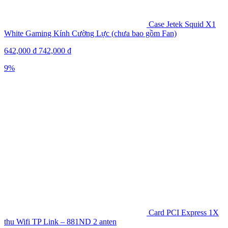
Case Jetek Squid X1
White Gaming Kính Cường Lực (chưa bao gồm Fan)
642,000
₫
742,000
₫
9%
Card PCI Express 1X
thu Wifi TP Link – 881ND 2 anten