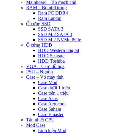
Mainboard – Bo mạch chủ
RAM – Bộ nhớ trong
Ram PC DDR4
Ram Laptop
Ổ cứng SSD
SSD SATA 3
SSD M.2 SATA 3
SSD M.2 NVMe PCIe
Ổ cứng HDD
HDD Western Digital
HDD Seagate
HDD Toshiba
VGA – Card đồ họa
PSU – Nguồn
Case – Vỏ máy tính
Case Mod
Case dưới 1 triệu
Case trên 1 triệu
Case Asus
Case Aerocool
Case Sahara
Case Emaster
Tản nhiệt CPU
Mod Case
Linh kiện Mod