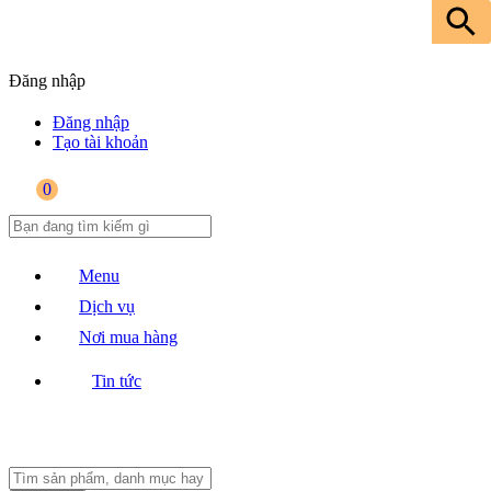
Đăng nhập
Đăng nhập
Tạo tài khoản
0
Menu
Dịch vụ
Nơi mua hàng
Tin tức