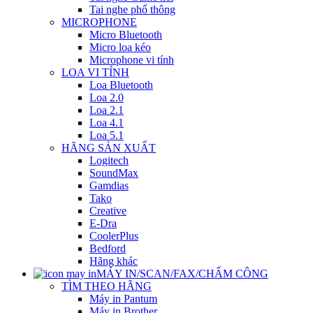
Tai nghe phổ thông
MICROPHONE
Micro Bluetooth
Micro loa kéo
Microphone vi tính
LOA VI TÍNH
Loa Bluetooth
Loa 2.0
Loa 2.1
Loa 4.1
Loa 5.1
HÃNG SẢN XUẤT
Logitech
SoundMax
Gamdias
Tako
Creative
E-Dra
CoolerPlus
Bedford
Hãng khác
MÁY IN/SCAN/FAX/CHẤM CÔNG
TÌM THEO HÃNG
Máy in Pantum
Máy in Brother