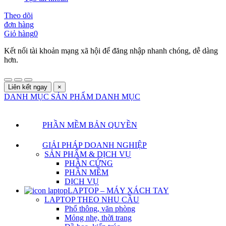
Theo dõi
đơn hàng
Giỏ hàng
0
Kết nối tài khoản mạng xã hội để đăng nhập nhanh chóng, dễ dàng
hơn.
Liên kết ngay
×
DANH MỤC SẢN PHẨM
DANH MỤC
PHẦN MỀM BẢN QUYỀN
GIẢI PHÁP DOANH NGHIỆP
SẢN PHẨM & DỊCH VỤ
PHẦN CỨNG
PHẦN MỀM
DỊCH VỤ
LAPTOP – MÁY XÁCH TAY
LAPTOP THEO NHU CẦU
Phổ thông, văn phòng
Mỏng nhẹ, thời trang