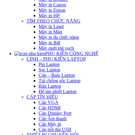
Máy in Canon
Máy in Epson
Máy in HP
TÌM THEO CHỨC NĂNG
Máy in Laser
Máy in Màu
Máy in đa chức năng
Máy in Bill
Máy quét mã vạch
PHỤ KIỆN CÔNG NGHỆ
LINH – PHỤ KIỆN LAPTOP
Pin Laptop
Sạc Laptop
Cặp – Balo Laptop
Túi chống sốc Laptop
Bàn Laptop
Đế tản nhiệt Laptop
CÁP TÍN HIỆU
Cáp VGA
Cáp HDMI
Cáp Display Port
Cáp Âm thanh
Cáp Máy in
Cáp nối dài USB
THIẾT BỊ CHUYỂN ĐỔI