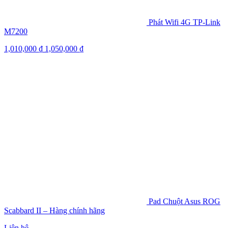
Phát Wifi 4G TP-Link
M7200
1,010,000
₫
1,050,000
₫
Pad Chuột Asus ROG
Scabbard II – Hàng chính hãng
Liên hệ