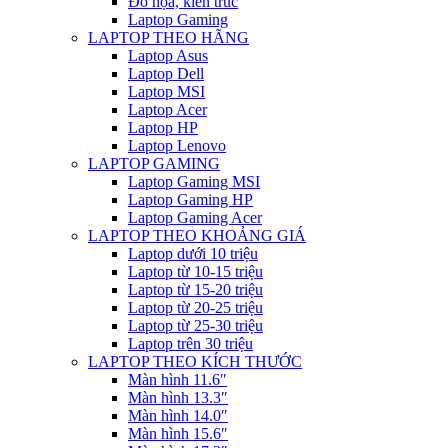
Đồ họa, kiến trúc
Laptop Gaming
LAPTOP THEO HÃNG
Laptop Asus
Laptop Dell
Laptop MSI
Laptop Acer
Laptop HP
Laptop Lenovo
LAPTOP GAMING
Laptop Gaming MSI
Laptop Gaming HP
Laptop Gaming Acer
LAPTOP THEO KHOẢNG GIÁ
Laptop dưới 10 triệu
Laptop từ 10-15 triệu
Laptop từ 15-20 triệu
Laptop từ 20-25 triệu
Laptop từ 25-30 triệu
Laptop trên 30 triệu
LAPTOP THEO KÍCH THƯỚC
Màn hình 11.6″
Màn hình 13.3″
Màn hình 14.0″
Màn hình 15.6″