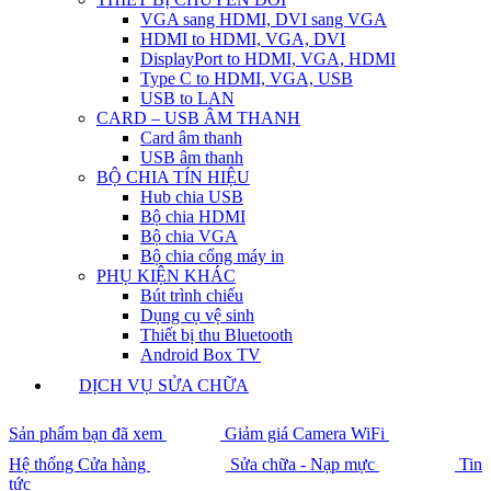
VGA sang HDMI, DVI sang VGA
HDMI to HDMI, VGA, DVI
DisplayPort to HDMI, VGA, HDMI
Type C to HDMI, VGA, USB
USB to LAN
CARD – USB ÂM THANH
Card âm thanh
USB âm thanh
BỘ CHIA TÍN HIỆU
Hub chia USB
Bộ chia HDMI
Bộ chia VGA
Bộ chia cổng máy in
PHỤ KIỆN KHÁC
Bút trình chiếu
Dụng cụ vệ sinh
Thiết bị thu Bluetooth
Android Box TV
DỊCH VỤ SỬA CHỮA
Sản phẩm bạn đã xem
Giảm giá Camera WiFi
Hệ thống Cửa hàng
Sửa chữa - Nạp mực
Tin
tức