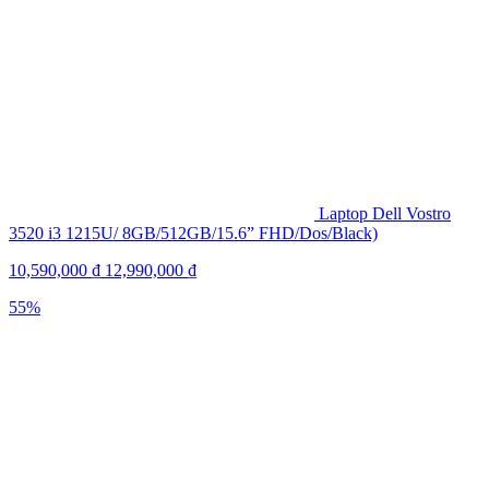
Laptop Dell Vostro
3520 i3 1215U/ 8GB/512GB/15.6” FHD/Dos/Black)
10,590,000
₫
12,990,000
₫
55%