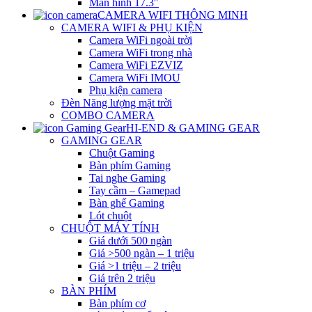
Màn hình 17.3″
CAMERA WIFI THÔNG MINH
CAMERA WIFI & PHỤ KIỆN
Camera WiFi ngoài trời
Camera WiFi trong nhà
Camera WiFi EZVIZ
Camera WiFi IMOU
Phụ kiện camera
Đèn Năng lượng mặt trời
COMBO CAMERA
HI-END & GAMING GEAR
GAMING GEAR
Chuột Gaming
Bàn phím Gaming
Tai nghe Gaming
Tay cầm – Gamepad
Bàn ghế Gaming
Lót chuột
CHUỘT MÁY TÍNH
Giá dưới 500 ngàn
Giá >500 ngàn – 1 triệu
Giá >1 triệu – 2 triệu
Giá trên 2 triệu
BÀN PHÍM
Bàn phím cơ