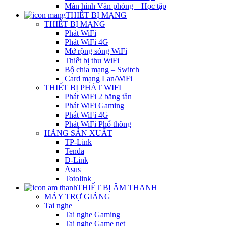
Màn hình Văn phòng – Học tập
THIẾT BỊ MẠNG
THIẾT BỊ MẠNG
Phát WiFi
Phát WiFi 4G
Mở rộng sóng WiFi
Thiết bị thu WiFi
Bộ chia mạng – Switch
Card mạng Lan/WiFi
THIẾT BỊ PHÁT WIFI
Phát WiFi 2 băng tần
Phát WiFi Gaming
Phát WiFi 4G
Phát WiFi Phổ thông
HÃNG SẢN XUẤT
TP-Link
Tenda
D-Link
Asus
Totolink
THIẾT BỊ ÂM THANH
MÁY TRỢ GIẢNG
Tai nghe
Tai nghe Gaming
Tai nghe Game net