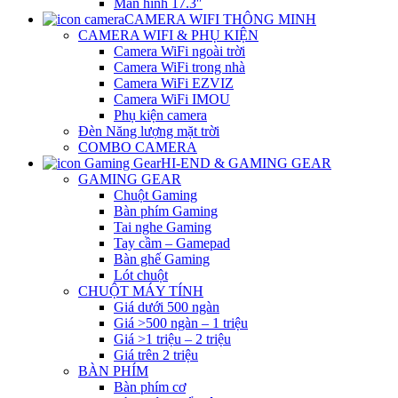
Màn hình 17.3″
CAMERA WIFI THÔNG MINH
CAMERA WIFI & PHỤ KIỆN
Camera WiFi ngoài trời
Camera WiFi trong nhà
Camera WiFi EZVIZ
Camera WiFi IMOU
Phụ kiện camera
Đèn Năng lượng mặt trời
COMBO CAMERA
HI-END & GAMING GEAR
GAMING GEAR
Chuột Gaming
Bàn phím Gaming
Tai nghe Gaming
Tay cầm – Gamepad
Bàn ghế Gaming
Lót chuột
CHUỘT MÁY TÍNH
Giá dưới 500 ngàn
Giá >500 ngàn – 1 triệu
Giá >1 triệu – 2 triệu
Giá trên 2 triệu
BÀN PHÍM
Bàn phím cơ