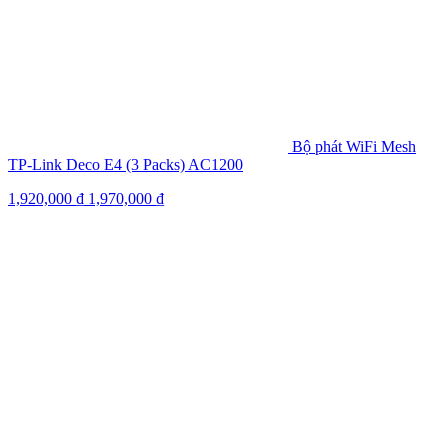
Bộ phát WiFi Mesh
TP-Link Deco E4 (3 Packs) AC1200
1,920,000
₫
1,970,000
₫