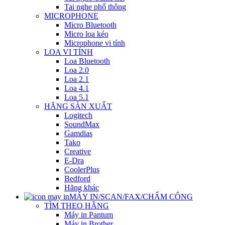
Tai nghe phổ thông
MICROPHONE
Micro Bluetooth
Micro loa kéo
Microphone vi tính
LOA VI TÍNH
Loa Bluetooth
Loa 2.0
Loa 2.1
Loa 4.1
Loa 5.1
HÃNG SẢN XUẤT
Logitech
SoundMax
Gamdias
Tako
Creative
E-Dra
CoolerPlus
Bedford
Hãng khác
MÁY IN/SCAN/FAX/CHẤM CÔNG
TÌM THEO HÃNG
Máy in Pantum
Máy in Brother