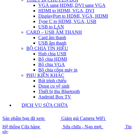
VGA sang HDMI, DVI sang VGA
HDMI to HDMI, VGA, DVI
DisplayPort to HDMI, VGA, HDMI
Type C to HDMI, VGA, USB
USB to LAN
CARD – USB ÂM THANH
Card âm thanh
USB âm thanh
BỘ CHIA TÍN HIỆU
Hub chia USB
Bộ chia HDMI
Bộ chia VGA
Bộ chia cổng máy in
PHỤ KIỆN KHÁC
Bút trình chiếu
Dụng cụ vệ sinh
Thiết bị thu Bluetooth
Android Box TV
DỊCH VỤ SỬA CHỮA
Sản phẩm bạn đã xem
Giảm giá Camera WiFi
Hệ thống Cửa hàng
Sửa chữa - Nạp mực
Tin
tức