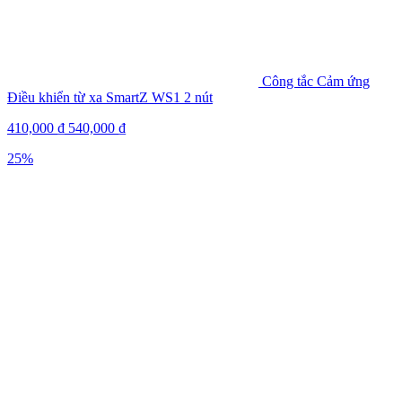
Công tắc Cảm ứng
Điều khiển từ xa SmartZ WS1 2 nút
410,000
₫
540,000
₫
25%