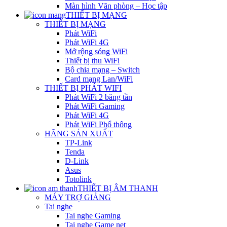
Màn hình Văn phòng – Học tập
THIẾT BỊ MẠNG
THIẾT BỊ MẠNG
Phát WiFi
Phát WiFi 4G
Mở rộng sóng WiFi
Thiết bị thu WiFi
Bộ chia mạng – Switch
Card mạng Lan/WiFi
THIẾT BỊ PHÁT WIFI
Phát WiFi 2 băng tần
Phát WiFi Gaming
Phát WiFi 4G
Phát WiFi Phổ thông
HÃNG SẢN XUẤT
TP-Link
Tenda
D-Link
Asus
Totolink
THIẾT BỊ ÂM THANH
MÁY TRỢ GIẢNG
Tai nghe
Tai nghe Gaming
Tai nghe Game net