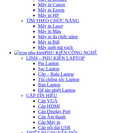
Máy in Canon
Máy in Epson
Máy in HP
TÌM THEO CHỨC NĂNG
Máy in Laser
Máy in Màu
Máy in đa chức năng
Máy in Bill
Máy quét mã vạch
PHỤ KIỆN CÔNG NGHỆ
LINH – PHỤ KIỆN LAPTOP
Pin Laptop
Sạc Laptop
Cặp – Balo Laptop
Túi chống sốc Laptop
Bàn Laptop
Đế tản nhiệt Laptop
CÁP TÍN HIỆU
Cáp VGA
Cáp HDMI
Cáp Display Port
Cáp Âm thanh
Cáp Máy in
Cáp nối dài USB
THIẾT BỊ CHUYỂN ĐỔI