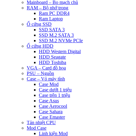
Mainboard – Bo mạch chủ
RAM – Bộ nhớ trong
Ram PC DDR4
Ram Laptop
Ổ cứng SSD
SSD SATA 3
SSD M.2 SATA 3
SSD M.2 NVMe PCIe
Ổ cứng HDD
HDD Western Digital
HDD Seagate
HDD Toshiba
VGA – Card đồ họa
PSU – Nguồn
Case – Vỏ máy tính
Case Mod
Case dưới 1 triệu
Case trên 1 triệu
Case Asus
Case Aerocool
Case Sahara
Case Emaster
Tản nhiệt CPU
Mod Case
Linh kiện Mod