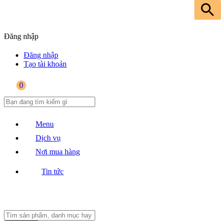
Đăng nhập
Đăng nhập
Tạo tài khoản
0
Menu
Dịch vụ
Nơi mua hàng
Tin tức