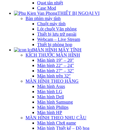
Quạt tản nhiệt
Case Mod
THIẾT BỊ NGOẠI VI
Bàn phím máy tính
Chuột máy tính
Lót chuột Văn phòng
Thiết bị lưu trữ ngoài
Webcam – Live Stream
Thiết bị phòng họp
MÀN HÌNH MÁY TÍNH
KÍCH THƯỚC MÀN HÌNH
Màn hình 19″ – 20″
Màn hình 22″ – 24″
Màn hình 27″ – 32″
Màn hình trên 32″
MÀN HÌNH THEO HÃNG
Màn hình Asus
Màn hình LG
Màn hình Dell
Màn hình Samsung
Màn hình Philips
Màn hình HP
MÀN HÌNH THEO NHU CẦU
Màn hình Chơi game
Màn hình Thiết kế – Đồ họa