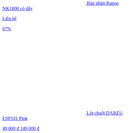
Bàn phím Rapoo
NK1800 có dây
Liên hệ
67%
Lót chuột DAREU
ESP101 Pink
49,000
₫
149,000
₫