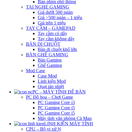
Bàn phím phổ thông
TAI NGHE GAMING
Giá dưới 500 ngàn
Giá >500 ngàn – 1 triệu
Giá trên 1 triệu
TAY CẦM – GAMEPAD
Tay cầm có dây
Tay cầm không dây
BÀN DI CHUỘT
Bàn di chuột khổ lớn
BÀN GHẾ GAMING
Bàn Gaming
Ghế Gaming
Mod Case
Case Mod
Linh kiện Mod
Quạt tản nhiệt
PC – MÁY TÍNH ĐỂ BÀN
PC Đồ họa – Chơi Game
PC Gaming Core i3
PC Gaming Core i5
PC Gaming Core i5
Máy tính văn phòng Cà Mau
LINH KIỆN MÁY TÍNH
CPU – Bộ vi xử lý