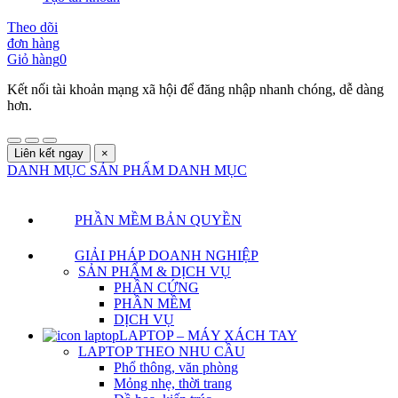
Theo dõi
đơn hàng
Giỏ hàng
0
Kết nối tài khoản mạng xã hội để đăng nhập nhanh chóng, dễ dàng
hơn.
Liên kết ngay
×
DANH MỤC SẢN PHẨM
DANH MỤC
PHẦN MỀM BẢN QUYỀN
GIẢI PHÁP DOANH NGHIỆP
SẢN PHẨM & DỊCH VỤ
PHẦN CỨNG
PHẦN MỀM
DỊCH VỤ
LAPTOP – MÁY XÁCH TAY
LAPTOP THEO NHU CẦU
Phổ thông, văn phòng
Mỏng nhẹ, thời trang