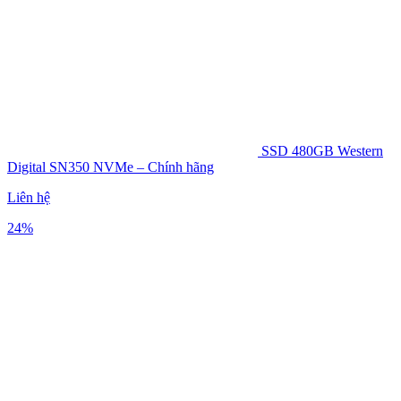
SSD 480GB Western
Digital SN350 NVMe – Chính hãng
Liên hệ
24%