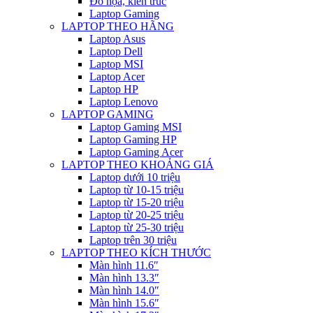
Đồ họa, kiến trúc
Laptop Gaming
LAPTOP THEO HÃNG
Laptop Asus
Laptop Dell
Laptop MSI
Laptop Acer
Laptop HP
Laptop Lenovo
LAPTOP GAMING
Laptop Gaming MSI
Laptop Gaming HP
Laptop Gaming Acer
LAPTOP THEO KHOẢNG GIÁ
Laptop dưới 10 triệu
Laptop từ 10-15 triệu
Laptop từ 15-20 triệu
Laptop từ 20-25 triệu
Laptop từ 25-30 triệu
Laptop trên 30 triệu
LAPTOP THEO KÍCH THƯỚC
Màn hình 11.6″
Màn hình 13.3″
Màn hình 14.0″
Màn hình 15.6″