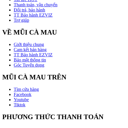
Thanh toán, vận chuyển
Đổi trả, bảo hành
TT Bảo hành EZVIZ
Trợ giúp
VỀ MŨI CÀ MAU
Giới thiệu chung
Cam kết bán hàng
TT Bảo hành EZVIZ
Bảo mật thông tin
Góc Tuyển dụng
MŨI CÀ MAU TRÊN
Tìm cửa hàng
Facebook
Youtube
Tiktok
PHƯƠNG THỨC THANH TOÁN