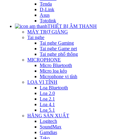
Tenda
D-Link
Asus
Totolink
THIẾT BỊ ÂM THANH
MÁY TRỢ GIẢNG
Tai nghe
Tai nghe Gaming
Tai nghe Game net
Tai nghe phổ thông
MICROPHONE
Micro Bluetooth
Micro loa kéo
Microphone vi tính
LOA VI TÍNH
Loa Bluetooth
Loa 2.0
Loa 2.1
Loa 4.1
Loa 5.1
HÃNG SẢN XUẤT
Logitech
SoundMax
Gamdias
Tako