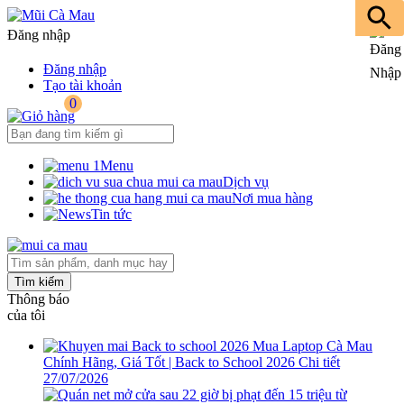
Đăng nhập
Đăng nhập
Tạo tài khoản
0
Menu
Dịch vụ
Nơi mua hàng
Tin tức
Tìm kiếm
Thông báo
của tôi
Mua Laptop Cà Mau
Chính Hãng, Giá Tốt | Back to School 2026
Chi tiết
27/07/2026