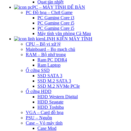
Quạt tản nhiệt
PC – MÁY TÍNH ĐỂ BÀN
PC Đồ họa – Chơi Game
PC Gaming Core i3
PC Gaming Core i5
PC Gaming Core i5
Máy tính văn phòng Cà Mau
LINH KIỆN MÁY TÍNH
CPU – Bộ vi xử lý
Mainboard – Bo mạch chủ
RAM – Bộ nhớ trong
Ram PC DDR4
Ram Laptop
Ổ cứng SSD
SSD SATA 3
SSD M.2 SATA 3
SSD M.2 NVMe PCIe
Ổ cứng HDD
HDD Western Digital
HDD Seagate
HDD Toshiba
VGA – Card đồ họa
PSU – Nguồn
Case – Vỏ máy tính
Case Mod