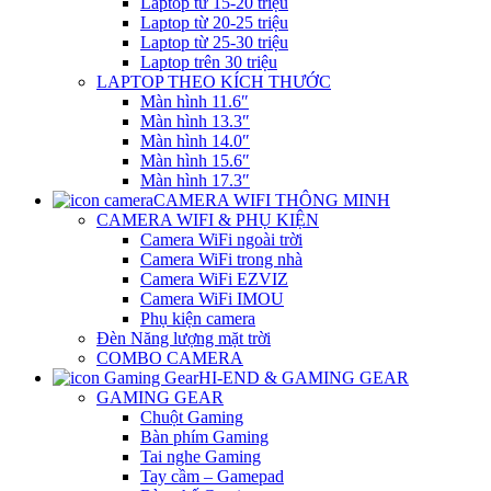
Laptop từ 15-20 triệu
Laptop từ 20-25 triệu
Laptop từ 25-30 triệu
Laptop trên 30 triệu
LAPTOP THEO KÍCH THƯỚC
Màn hình 11.6″
Màn hình 13.3″
Màn hình 14.0″
Màn hình 15.6″
Màn hình 17.3″
CAMERA WIFI THÔNG MINH
CAMERA WIFI & PHỤ KIỆN
Camera WiFi ngoài trời
Camera WiFi trong nhà
Camera WiFi EZVIZ
Camera WiFi IMOU
Phụ kiện camera
Đèn Năng lượng mặt trời
COMBO CAMERA
HI-END & GAMING GEAR
GAMING GEAR
Chuột Gaming
Bàn phím Gaming
Tai nghe Gaming
Tay cầm – Gamepad