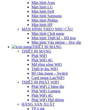
Màn hình Asus
Màn hình LG
Màn hình Dell
Màn hình Samsung
Màn hình Philips
Màn hình HP
MÀN HÌNH THEO NHU CẦU
Màn hình Chơi game
Màn hình Thiết kế – Đồ họa
Màn hình Văn phòng – Học tập
THIẾT BỊ MẠNG
THIẾT BỊ MẠNG
Phát WiFi
Phát WiFi 4G
Mở rộng sóng WiFi
Thiết bị thu WiFi
Bộ chia mạng – Switch
Card mạng Lan/WiFi
THIẾT BỊ PHÁT WIFI
Phát WiFi 2 băng tần
Phát WiFi Gaming
Phát WiFi 4G
Phát WiFi Phổ thông
HÃNG SẢN XUẤT
TP-Link