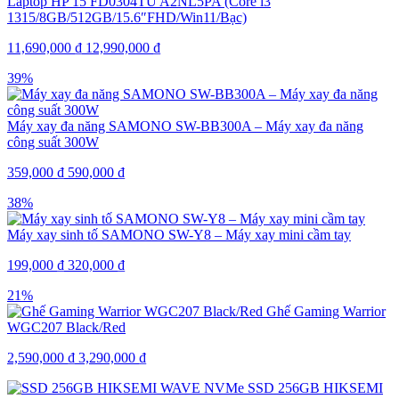
Laptop HP 15 FD0304TU A2NL5PA (Core i3
1315/8GB/512GB/15.6″FHD/Win11/Bạc)
11,690,000
₫
12,990,000
₫
39%
Máy xay đa năng SAMONO SW-BB300A – Máy xay đa năng
công suất 300W
359,000
₫
590,000
₫
38%
Máy xay sinh tố SAMONO SW-Y8 – Máy xay mini cầm tay
199,000
₫
320,000
₫
21%
Ghế Gaming Warrior
WGC207 Black/Red
2,590,000
₫
3,290,000
₫
SSD 256GB HIKSEMI