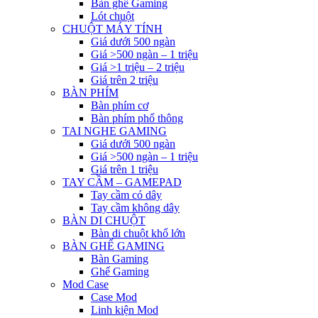
Bàn ghế Gaming
Lót chuột
CHUỘT MÁY TÍNH
Giá dưới 500 ngàn
Giá >500 ngàn – 1 triệu
Giá >1 triệu – 2 triệu
Giá trên 2 triệu
BÀN PHÍM
Bàn phím cơ
Bàn phím phổ thông
TAI NGHE GAMING
Giá dưới 500 ngàn
Giá >500 ngàn – 1 triệu
Giá trên 1 triệu
TAY CẦM – GAMEPAD
Tay cầm có dây
Tay cầm không dây
BÀN DI CHUỘT
Bàn di chuột khổ lớn
BÀN GHẾ GAMING
Bàn Gaming
Ghế Gaming
Mod Case
Case Mod
Linh kiện Mod