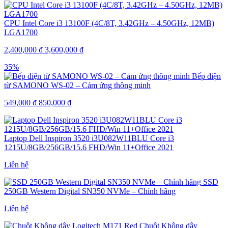
CPU Intel Core i3 13100F (4C/8T, 3.42GHz – 4.50GHz, 12MB)
LGA1700
2,400,000
₫
3,600,000
₫
35%
Bếp điện
từ SAMONO WS-02 – Cảm ứng thông minh
549,000
₫
850,000
₫
Laptop Dell Inspiron 3520 i3U082W11BLU Core i3
1215U/8GB/256GB/15.6 FHD/Win 11+Office 2021
Liên hệ
SSD
250GB Western Digital SN350 NVMe – Chính hãng
Liên hệ
Chuột Không dây