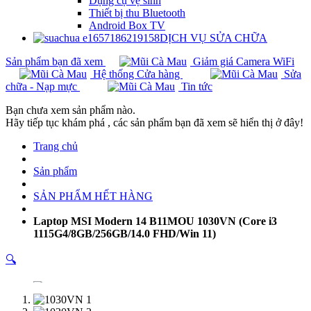
Dụng cụ vệ sinh
Thiết bị thu Bluetooth
Android Box TV
DỊCH VỤ SỬA CHỮA
Sản phẩm bạn đã xem
Giảm giá Camera WiFi
Hệ thống Cửa hàng
Sửa
chữa - Nạp mực
Tin tức
Bạn chưa xem sản phẩm nào.
Hãy tiếp tục khám phá , các sản phẩm bạn đã xem sẽ hiển thị ở đây!
Trang chủ
Sản phẩm
SẢN PHẨM HẾT HÀNG
Laptop MSI Modern 14 B11MOU 1030VN (Core i3
1115G4/8GB/256GB/14.0 FHD/Win 11)
🔍