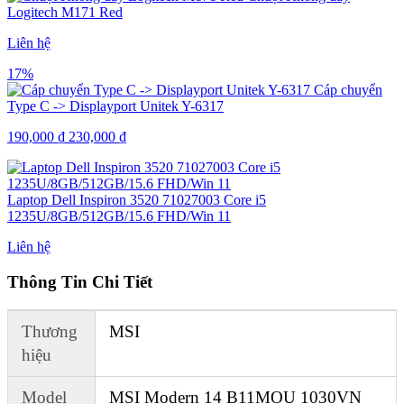
Logitech M171 Red
Liên hệ
17%
Cáp chuyển
Type C -> Displayport Unitek Y-6317
190,000
₫
230,000
₫
Laptop Dell Inspiron 3520 71027003 Core i5
1235U/8GB/512GB/15.6 FHD/Win 11
Liên hệ
Thông Tin Chi Tiết
Thương
MSI
hiệu
Model
MSI Modern 14 B11MOU 1030VN