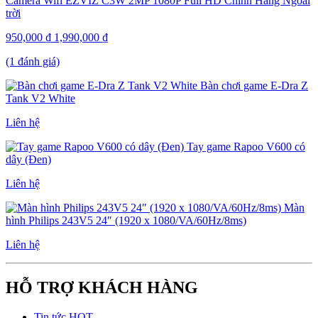
Camera Wifi EZVIZ C3W 2MP 1080P Full HD Chính Hãng Ngoài
trời
950,000
₫
1,990,000
₫
(1 đánh giá)
Bàn chơi game E-Dra Z
Tank V2 White
Liên hệ
Tay game Rapoo V600 có
dây (Đen)
Liên hệ
Màn
hình Philips 243V5 24″ (1920 x 1080/VA/60Hz/8ms)
Liên hệ
HỖ TRỢ KHÁCH HÀNG
Tin tức HOT