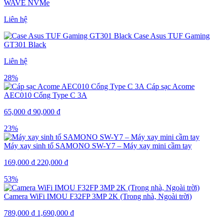
WAVE NVMe
Liên hệ
Case Asus TUF Gaming
GT301 Black
Liên hệ
28%
Cáp sạc Acome
AEC010 Cổng Type C 3A
65,000
₫
90,000
₫
23%
Máy xay sinh tố SAMONO SW-Y7 – Máy xay mini cầm tay
169,000
₫
220,000
₫
53%
Camera WiFi IMOU F32FP 3MP 2K (Trong nhà, Ngoài trời)
789,000
₫
1,690,000
₫