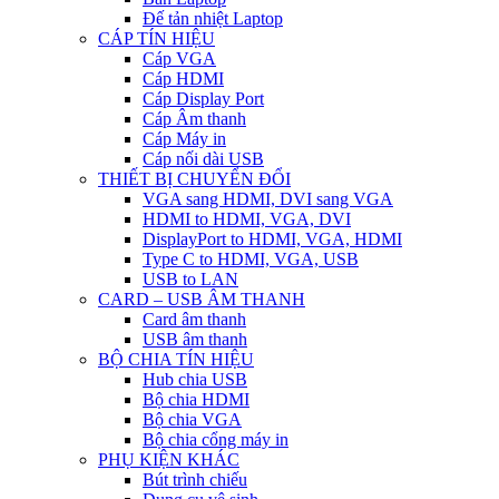
Đế tản nhiệt Laptop
CÁP TÍN HIỆU
Cáp VGA
Cáp HDMI
Cáp Display Port
Cáp Âm thanh
Cáp Máy in
Cáp nối dài USB
THIẾT BỊ CHUYỂN ĐỔI
VGA sang HDMI, DVI sang VGA
HDMI to HDMI, VGA, DVI
DisplayPort to HDMI, VGA, HDMI
Type C to HDMI, VGA, USB
USB to LAN
CARD – USB ÂM THANH
Card âm thanh
USB âm thanh
BỘ CHIA TÍN HIỆU
Hub chia USB
Bộ chia HDMI
Bộ chia VGA
Bộ chia cổng máy in
PHỤ KIỆN KHÁC
Bút trình chiếu