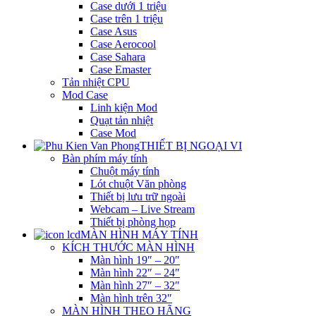
Case dưới 1 triệu
Case trên 1 triệu
Case Asus
Case Aerocool
Case Sahara
Case Emaster
Tản nhiệt CPU
Mod Case
Linh kiện Mod
Quạt tản nhiệt
Case Mod
THIẾT BỊ NGOẠI VI
Bàn phím máy tính
Chuột máy tính
Lót chuột Văn phòng
Thiết bị lưu trữ ngoài
Webcam – Live Stream
Thiết bị phòng họp
MÀN HÌNH MÁY TÍNH
KÍCH THƯỚC MÀN HÌNH
Màn hình 19″ – 20″
Màn hình 22″ – 24″
Màn hình 27″ – 32″
Màn hình trên 32″
MÀN HÌNH THEO HÃNG