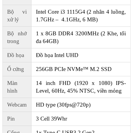
Bộ vi
Intel Core i3 1115G4 (2 nhân 4 luồng,
xử lý
1.7GHz – 4.1GHz, 6 MB)
Bộ nhớ
1 x 8GB DDR4 3200MHz (2 Khe, tối
trong
đa 64GB)
Đồ họa
Đồ họa Intel UHD
Ổ cứng
256GB PCIe NVMe™ M.2 SSD
Màn
14 inch FHD (1920 x 1080) IPS-
hình
Level, 60Hz, 45% NTSC, viền mỏng
Webcam
HD type (30fps@720p)
Pin
3 Cell 39Whr
Cổng
1x Type-C USB3.2 Gen2