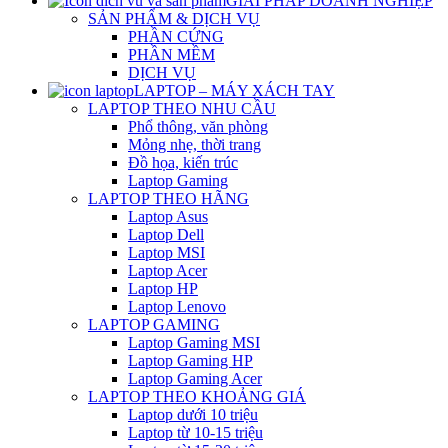
GIẢI PHÁP DOANH NGHIỆP
SẢN PHẨM & DỊCH VỤ
PHẦN CỨNG
PHẦN MỀM
DỊCH VỤ
LAPTOP – MÁY XÁCH TAY
LAPTOP THEO NHU CẦU
Phổ thông, văn phòng
Mỏng nhẹ, thời trang
Đồ họa, kiến trúc
Laptop Gaming
LAPTOP THEO HÃNG
Laptop Asus
Laptop Dell
Laptop MSI
Laptop Acer
Laptop HP
Laptop Lenovo
LAPTOP GAMING
Laptop Gaming MSI
Laptop Gaming HP
Laptop Gaming Acer
LAPTOP THEO KHOẢNG GIÁ
Laptop dưới 10 triệu
Laptop từ 10-15 triệu