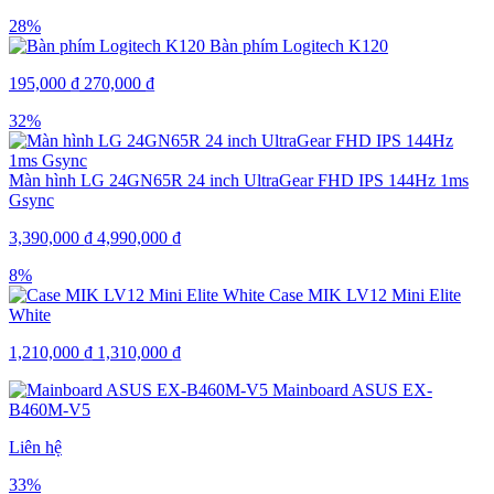
28%
Bàn phím Logitech K120
195,000
₫
270,000
₫
32%
Màn hình LG 24GN65R 24 inch UltraGear FHD IPS 144Hz 1ms
Gsync
3,390,000
₫
4,990,000
₫
8%
Case MIK LV12 Mini Elite
White
1,210,000
₫
1,310,000
₫
Mainboard ASUS EX-
B460M-V5
Liên hệ
33%