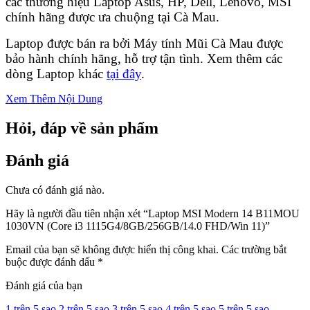
các thương hiệu Laptop Asus, HP, Dell, Lenovo, MSI
chính hãng được ưa chuộng tại Cà Mau.
Laptop được bán ra bởi Máy tính Mũi Cà Mau được
bảo hành chính hãng, hỗ trợ tận tình. Xem thêm các
dòng Laptop khác
tại đây
.
Xem Thêm Nội Dung
Hỏi, đáp về sản phẩm
Đánh giá
Chưa có đánh giá nào.
Hãy là người đầu tiên nhận xét “Laptop MSI Modern 14 B11MOU
1030VN (Core i3 1115G4/8GB/256GB/14.0 FHD/Win 11)”
Email của bạn sẽ không được hiển thị công khai.
Các trường bắt
buộc được đánh dấu
*
Đánh giá của bạn
1 trên 5 sao
2 trên 5 sao
3 trên 5 sao
4 trên 5 sao
5 trên 5 sao