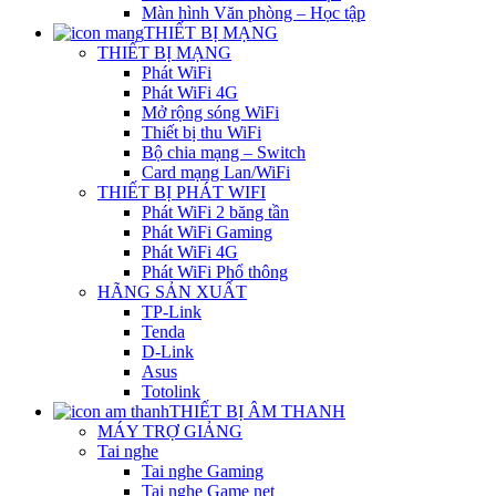
Màn hình Văn phòng – Học tập
THIẾT BỊ MẠNG
THIẾT BỊ MẠNG
Phát WiFi
Phát WiFi 4G
Mở rộng sóng WiFi
Thiết bị thu WiFi
Bộ chia mạng – Switch
Card mạng Lan/WiFi
THIẾT BỊ PHÁT WIFI
Phát WiFi 2 băng tần
Phát WiFi Gaming
Phát WiFi 4G
Phát WiFi Phổ thông
HÃNG SẢN XUẤT
TP-Link
Tenda
D-Link
Asus
Totolink
THIẾT BỊ ÂM THANH
MÁY TRỢ GIẢNG
Tai nghe
Tai nghe Gaming
Tai nghe Game net