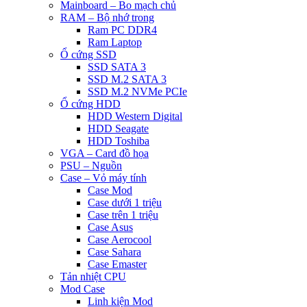
Mainboard – Bo mạch chủ
RAM – Bộ nhớ trong
Ram PC DDR4
Ram Laptop
Ổ cứng SSD
SSD SATA 3
SSD M.2 SATA 3
SSD M.2 NVMe PCIe
Ổ cứng HDD
HDD Western Digital
HDD Seagate
HDD Toshiba
VGA – Card đồ họa
PSU – Nguồn
Case – Vỏ máy tính
Case Mod
Case dưới 1 triệu
Case trên 1 triệu
Case Asus
Case Aerocool
Case Sahara
Case Emaster
Tản nhiệt CPU
Mod Case
Linh kiện Mod