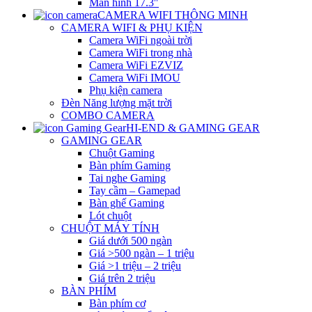
Màn hình 17.3″
CAMERA WIFI THÔNG MINH
CAMERA WIFI & PHỤ KIỆN
Camera WiFi ngoài trời
Camera WiFi trong nhà
Camera WiFi EZVIZ
Camera WiFi IMOU
Phụ kiện camera
Đèn Năng lượng mặt trời
COMBO CAMERA
HI-END & GAMING GEAR
GAMING GEAR
Chuột Gaming
Bàn phím Gaming
Tai nghe Gaming
Tay cầm – Gamepad
Bàn ghế Gaming
Lót chuột
CHUỘT MÁY TÍNH
Giá dưới 500 ngàn
Giá >500 ngàn – 1 triệu
Giá >1 triệu – 2 triệu
Giá trên 2 triệu
BÀN PHÍM
Bàn phím cơ