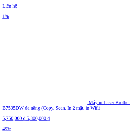
Liên hệ
1%
Máy in Laser Brother
B7535DW đa năng (Copy, Scan, In 2 mặt, in Wifi)
5,750,000
₫
5,800,000
₫
49%