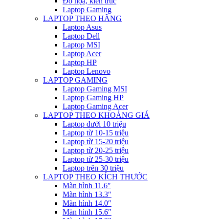
Đồ họa, kiến trúc
Laptop Gaming
LAPTOP THEO HÃNG
Laptop Asus
Laptop Dell
Laptop MSI
Laptop Acer
Laptop HP
Laptop Lenovo
LAPTOP GAMING
Laptop Gaming MSI
Laptop Gaming HP
Laptop Gaming Acer
LAPTOP THEO KHOẢNG GIÁ
Laptop dưới 10 triệu
Laptop từ 10-15 triệu
Laptop từ 15-20 triệu
Laptop từ 20-25 triệu
Laptop từ 25-30 triệu
Laptop trên 30 triệu
LAPTOP THEO KÍCH THƯỚC
Màn hình 11.6″
Màn hình 13.3″
Màn hình 14.0″
Màn hình 15.6″