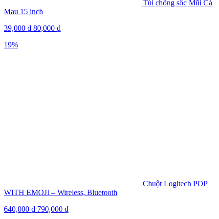
Túi chống sốc Mũi Cà
Mau 15 inch
39,000
₫
80,000
₫
19%
Chuột Logitech POP
WITH EMOJI – Wireless, Bluetooth
640,000
₫
790,000
₫