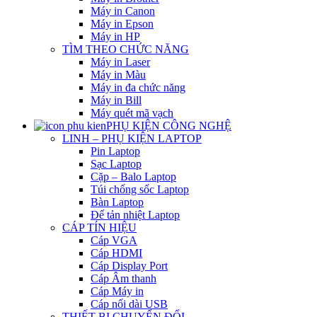
Máy in Canon
Máy in Epson
Máy in HP
TÌM THEO CHỨC NĂNG
Máy in Laser
Máy in Màu
Máy in đa chức năng
Máy in Bill
Máy quét mã vạch
PHỤ KIỆN CÔNG NGHỆ
LINH – PHỤ KIỆN LAPTOP
Pin Laptop
Sạc Laptop
Cặp – Balo Laptop
Túi chống sốc Laptop
Bàn Laptop
Đế tản nhiệt Laptop
CÁP TÍN HIỆU
Cáp VGA
Cáp HDMI
Cáp Display Port
Cáp Âm thanh
Cáp Máy in
Cáp nối dài USB
THIẾT BỊ CHUYỂN ĐỔI