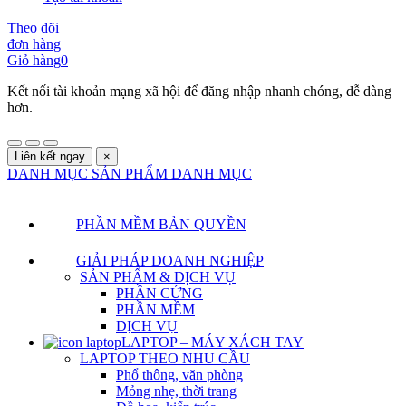
Theo dõi
đơn hàng
Giỏ hàng
0
Kết nối tài khoản mạng xã hội để đăng nhập nhanh chóng, dễ dàng
hơn.
Liên kết ngay
×
DANH MỤC SẢN PHẨM
DANH MỤC
PHẦN MỀM BẢN QUYỀN
GIẢI PHÁP DOANH NGHIỆP
SẢN PHẨM & DỊCH VỤ
PHẦN CỨNG
PHẦN MỀM
DỊCH VỤ
LAPTOP – MÁY XÁCH TAY
LAPTOP THEO NHU CẦU
Phổ thông, văn phòng
Mỏng nhẹ, thời trang