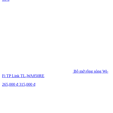
Bộ mở rộng sóng Wi-
Fi TP Link TL-WA850RE
265,000
₫
315,000
₫