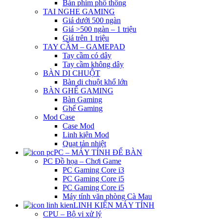
Bàn phím phổ thông
TAI NGHE GAMING
Giá dưới 500 ngàn
Giá >500 ngàn – 1 triệu
Giá trên 1 triệu
TAY CẦM – GAMEPAD
Tay cầm có dây
Tay cầm không dây
BÀN DI CHUỘT
Bàn di chuột khổ lớn
BÀN GHẾ GAMING
Bàn Gaming
Ghế Gaming
Mod Case
Case Mod
Linh kiện Mod
Quạt tản nhiệt
PC – MÁY TÍNH ĐỂ BÀN
PC Đồ họa – Chơi Game
PC Gaming Core i3
PC Gaming Core i5
PC Gaming Core i5
Máy tính văn phòng Cà Mau
LINH KIỆN MÁY TÍNH
CPU – Bộ vi xử lý