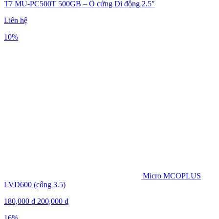
T7 MU-PC500T 500GB – Ổ cứng Di động 2.5″
Liên hệ
10%
Micro MCOPLUS
LVD600 (cổng 3.5)
180,000
₫
200,000
₫
16%