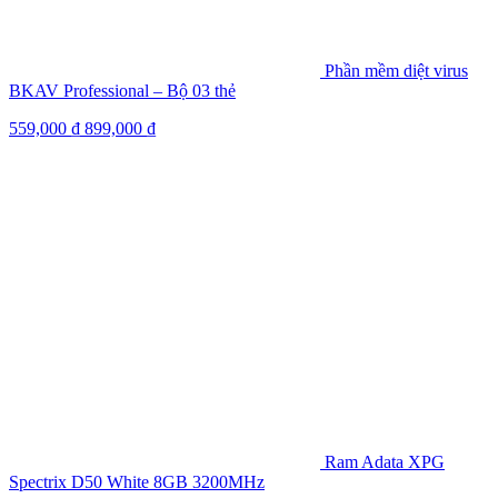
Phần mềm diệt virus
BKAV Professional – Bộ 03 thẻ
559,000
₫
899,000
₫
Ram Adata XPG
Spectrix D50 White 8GB 3200MHz