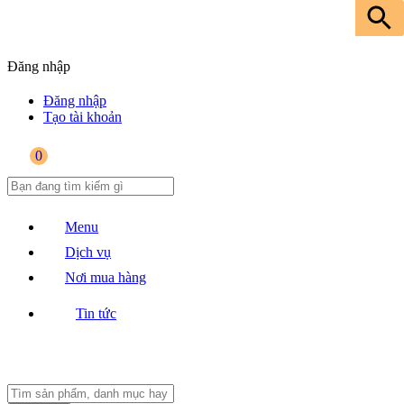
Đăng nhập
Đăng nhập
Tạo tài khoản
0
Menu
Dịch vụ
Nơi mua hàng
Tin tức