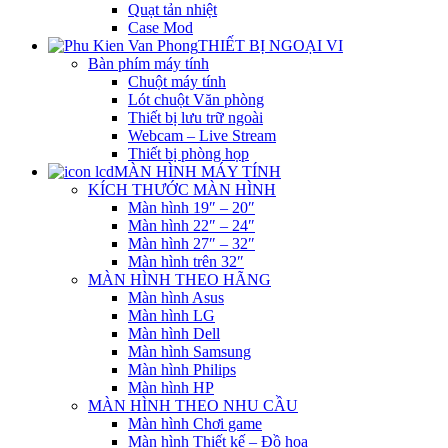
Quạt tản nhiệt
Case Mod
THIẾT BỊ NGOẠI VI
Bàn phím máy tính
Chuột máy tính
Lót chuột Văn phòng
Thiết bị lưu trữ ngoài
Webcam – Live Stream
Thiết bị phòng họp
MÀN HÌNH MÁY TÍNH
KÍCH THƯỚC MÀN HÌNH
Màn hình 19″ – 20″
Màn hình 22″ – 24″
Màn hình 27″ – 32″
Màn hình trên 32″
MÀN HÌNH THEO HÃNG
Màn hình Asus
Màn hình LG
Màn hình Dell
Màn hình Samsung
Màn hình Philips
Màn hình HP
MÀN HÌNH THEO NHU CẦU
Màn hình Chơi game
Màn hình Thiết kế – Đồ họa