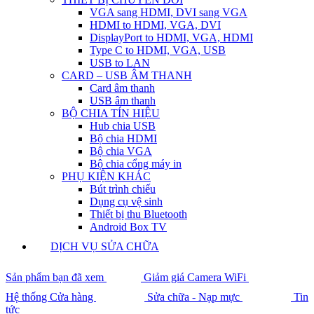
VGA sang HDMI, DVI sang VGA
HDMI to HDMI, VGA, DVI
DisplayPort to HDMI, VGA, HDMI
Type C to HDMI, VGA, USB
USB to LAN
CARD – USB ÂM THANH
Card âm thanh
USB âm thanh
BỘ CHIA TÍN HIỆU
Hub chia USB
Bộ chia HDMI
Bộ chia VGA
Bộ chia cổng máy in
PHỤ KIỆN KHÁC
Bút trình chiếu
Dụng cụ vệ sinh
Thiết bị thu Bluetooth
Android Box TV
DỊCH VỤ SỬA CHỮA
Sản phẩm bạn đã xem
Giảm giá Camera WiFi
Hệ thống Cửa hàng
Sửa chữa - Nạp mực
Tin
tức