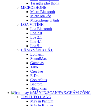
Tai nghe phổ thông
MICROPHONE
Micro Bluetooth
Micro loa kéo
Microphone vi tính
LOA VI TÍNH
Loa Bluetooth
Loa 2.0
Loa 2.1
Loa 4.1
Loa 5.1
HÃNG SẢN XUẤT
Logitech
SoundMax
Gamdias
Tako
Creative
E-Dra
CoolerPlus
Bedford
Hãng khác
MÁY IN/SCAN/FAX/CHẤM CÔNG
TÌM THEO HÃNG
Máy in Pantum
Máy in Brother