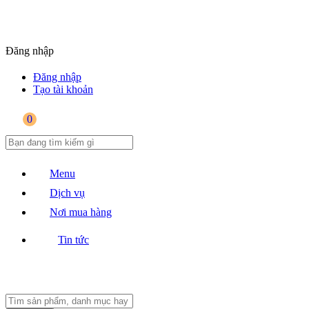
Đăng nhập
Đăng nhập
Tạo tài khoản
0
Menu
Dịch vụ
Nơi mua hàng
Tin tức