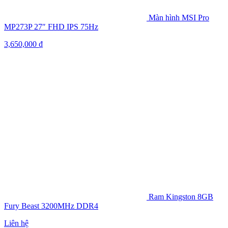
Màn hình MSI Pro
MP273P 27″ FHD IPS 75Hz
3,650,000
₫
Ram Kingston 8GB
Fury Beast 3200MHz DDR4
Liên hệ