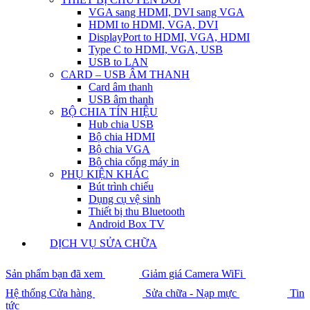
VGA sang HDMI, DVI sang VGA
HDMI to HDMI, VGA, DVI
DisplayPort to HDMI, VGA, HDMI
Type C to HDMI, VGA, USB
USB to LAN
CARD – USB ÂM THANH
Card âm thanh
USB âm thanh
BỘ CHIA TÍN HIỆU
Hub chia USB
Bộ chia HDMI
Bộ chia VGA
Bộ chia cổng máy in
PHỤ KIỆN KHÁC
Bút trình chiếu
Dụng cụ vệ sinh
Thiết bị thu Bluetooth
Android Box TV
DỊCH VỤ SỬA CHỮA
Sản phẩm bạn đã xem
Giảm giá Camera WiFi
Hệ thống Cửa hàng
Sửa chữa - Nạp mực
Tin
tức