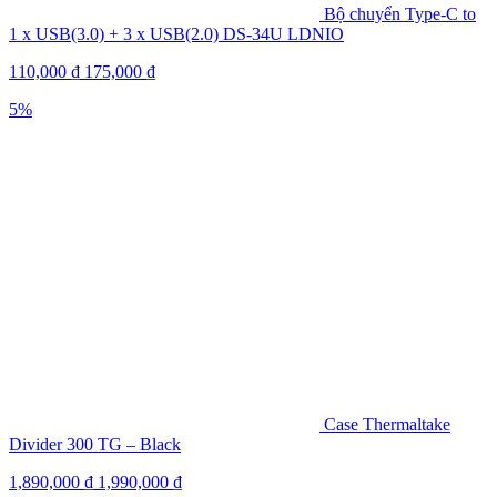
Bộ chuyển Type-C to
1 x USB(3.0) + 3 x USB(2.0) DS-34U LDNIO
110,000
₫
175,000
₫
5%
Case Thermaltake
Divider 300 TG – Black
1,890,000
₫
1,990,000
₫