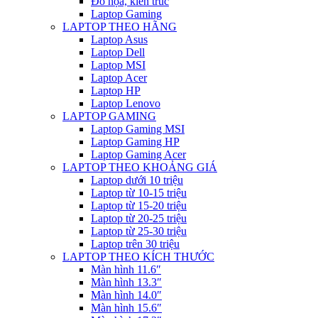
Đồ họa, kiến trúc
Laptop Gaming
LAPTOP THEO HÃNG
Laptop Asus
Laptop Dell
Laptop MSI
Laptop Acer
Laptop HP
Laptop Lenovo
LAPTOP GAMING
Laptop Gaming MSI
Laptop Gaming HP
Laptop Gaming Acer
LAPTOP THEO KHOẢNG GIÁ
Laptop dưới 10 triệu
Laptop từ 10-15 triệu
Laptop từ 15-20 triệu
Laptop từ 20-25 triệu
Laptop từ 25-30 triệu
Laptop trên 30 triệu
LAPTOP THEO KÍCH THƯỚC
Màn hình 11.6″
Màn hình 13.3″
Màn hình 14.0″
Màn hình 15.6″