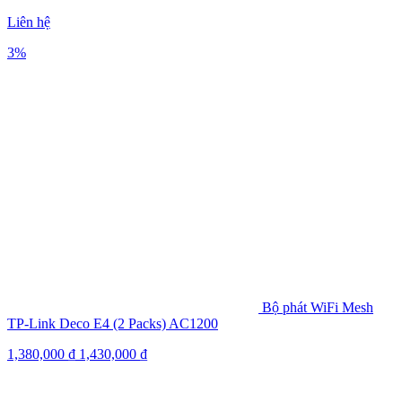
Liên hệ
3%
Bộ phát WiFi Mesh
TP-Link Deco E4 (2 Packs) AC1200
1,380,000
₫
1,430,000
₫