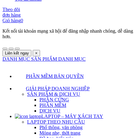
Theo dõi
đơn hàng
Giỏ hàng
0
Kết nối tài khoản mạng xã hội để đăng nhập nhanh chóng, dễ dàng
hơn.
Liên kết ngay
×
DANH MỤC SẢN PHẨM
DANH MỤC
PHẦN MỀM BẢN QUYỀN
GIẢI PHÁP DOANH NGHIỆP
SẢN PHẨM & DỊCH VỤ
PHẦN CỨNG
PHẦN MỀM
DỊCH VỤ
LAPTOP – MÁY XÁCH TAY
LAPTOP THEO NHU CẦU
Phổ thông, văn phòng
Mỏng nhẹ, thời trang