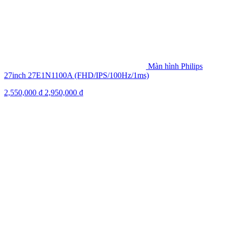
Màn hình Philips
27inch 27E1N1100A (FHD/IPS/100Hz/1ms)
2,550,000
₫
2,950,000
₫