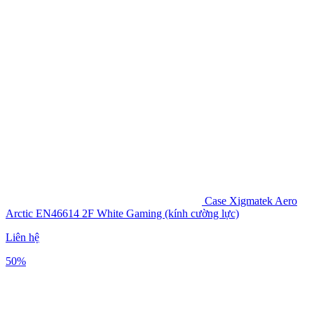
Case Xigmatek Aero
Arctic EN46614 2F White Gaming (kính cường lực)
Liên hệ
50%