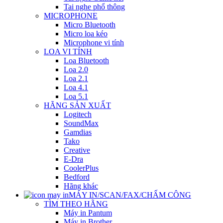
Tai nghe phổ thông
MICROPHONE
Micro Bluetooth
Micro loa kéo
Microphone vi tính
LOA VI TÍNH
Loa Bluetooth
Loa 2.0
Loa 2.1
Loa 4.1
Loa 5.1
HÃNG SẢN XUẤT
Logitech
SoundMax
Gamdias
Tako
Creative
E-Dra
CoolerPlus
Bedford
Hãng khác
MÁY IN/SCAN/FAX/CHẤM CÔNG
TÌM THEO HÃNG
Máy in Pantum
Máy in Brother