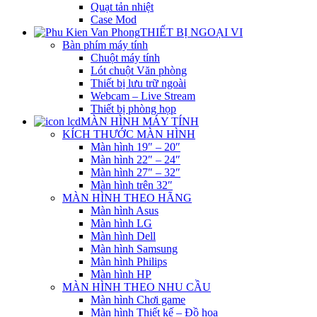
Quạt tản nhiệt
Case Mod
THIẾT BỊ NGOẠI VI
Bàn phím máy tính
Chuột máy tính
Lót chuột Văn phòng
Thiết bị lưu trữ ngoài
Webcam – Live Stream
Thiết bị phòng họp
MÀN HÌNH MÁY TÍNH
KÍCH THƯỚC MÀN HÌNH
Màn hình 19″ – 20″
Màn hình 22″ – 24″
Màn hình 27″ – 32″
Màn hình trên 32″
MÀN HÌNH THEO HÃNG
Màn hình Asus
Màn hình LG
Màn hình Dell
Màn hình Samsung
Màn hình Philips
Màn hình HP
MÀN HÌNH THEO NHU CẦU
Màn hình Chơi game
Màn hình Thiết kế – Đồ họa