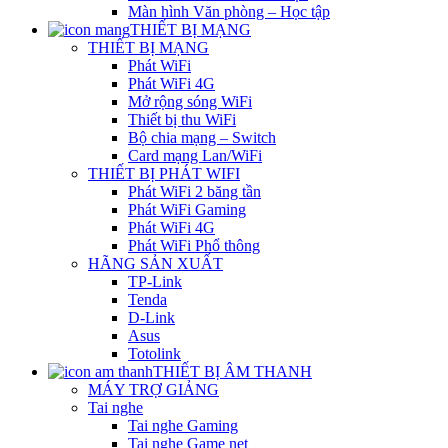
Màn hình Văn phòng – Học tập
THIẾT BỊ MẠNG
THIẾT BỊ MẠNG
Phát WiFi
Phát WiFi 4G
Mở rộng sóng WiFi
Thiết bị thu WiFi
Bộ chia mạng – Switch
Card mạng Lan/WiFi
THIẾT BỊ PHÁT WIFI
Phát WiFi 2 băng tần
Phát WiFi Gaming
Phát WiFi 4G
Phát WiFi Phổ thông
HÃNG SẢN XUẤT
TP-Link
Tenda
D-Link
Asus
Totolink
THIẾT BỊ ÂM THANH
MÁY TRỢ GIẢNG
Tai nghe
Tai nghe Gaming
Tai nghe Game net