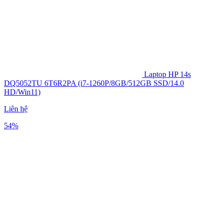
Laptop HP 14s
DQ5052TU 6T6R2PA (i7-1260P/8GB/512GB SSD/14.0
HD/Win11)
Liên hệ
54%