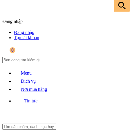
Đăng nhập
Đăng nhập
Tạo tài khoản
0
Menu
Dịch vụ
Nơi mua hàng
Tin tức