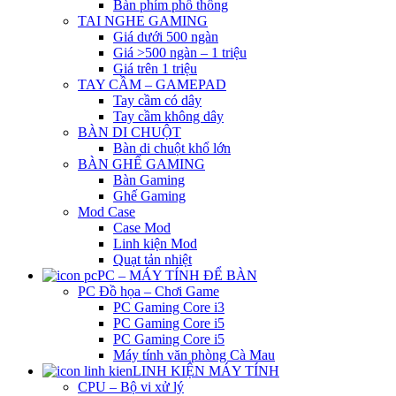
Bàn phím phổ thông
TAI NGHE GAMING
Giá dưới 500 ngàn
Giá >500 ngàn – 1 triệu
Giá trên 1 triệu
TAY CẦM – GAMEPAD
Tay cầm có dây
Tay cầm không dây
BÀN DI CHUỘT
Bàn di chuột khổ lớn
BÀN GHẾ GAMING
Bàn Gaming
Ghế Gaming
Mod Case
Case Mod
Linh kiện Mod
Quạt tản nhiệt
PC – MÁY TÍNH ĐỂ BÀN
PC Đồ họa – Chơi Game
PC Gaming Core i3
PC Gaming Core i5
PC Gaming Core i5
Máy tính văn phòng Cà Mau
LINH KIỆN MÁY TÍNH
CPU – Bộ vi xử lý