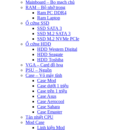
Mainboard – Bo mạch chủ
RAM – Bộ nhớ trong
Ram PC DDR4
Ram Laptop
Ổ cứng SSD
SSD SATA 3
SSD M.2 SATA 3
SSD M.2 NVMe PCIe
Ổ cứng HDD
HDD Western Digital
HDD Seagate
HDD Toshiba
VGA – Card đồ họa
PSU – Nguồn
Case – Vỏ máy tính
Case Mod
Case dưới 1 triệu
Case trên 1 triệu
Case Asus
Case Aerocool
Case Sahara
Case Emaster
Tản nhiệt CPU
Mod Case
Linh kiện Mod