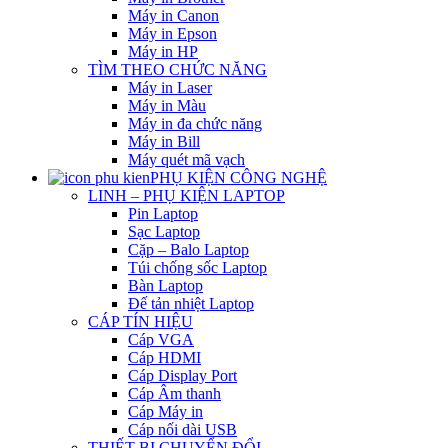
Máy in Canon
Máy in Epson
Máy in HP
TÌM THEO CHỨC NĂNG
Máy in Laser
Máy in Màu
Máy in đa chức năng
Máy in Bill
Máy quét mã vạch
PHỤ KIỆN CÔNG NGHỆ
LINH – PHỤ KIỆN LAPTOP
Pin Laptop
Sạc Laptop
Cặp – Balo Laptop
Túi chống sốc Laptop
Bàn Laptop
Đế tản nhiệt Laptop
CÁP TÍN HIỆU
Cáp VGA
Cáp HDMI
Cáp Display Port
Cáp Âm thanh
Cáp Máy in
Cáp nối dài USB
THIẾT BỊ CHUYỂN ĐỔI