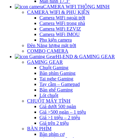
Màn hình 17.3″
CAMERA WIFI THÔNG MINH
CAMERA WIFI & PHỤ KIỆN
Camera WiFi ngoài trời
Camera WiFi trong nhà
Camera WiFi EZVIZ
Camera WiFi IMOU
Phụ kiện camera
Đèn Năng lượng mặt trời
COMBO CAMERA
HI-END & GAMING GEAR
GAMING GEAR
Chuột Gaming
Bàn phím Gaming
Tai nghe Gaming
Tay cầm – Gamepad
Bàn ghế Gaming
Lót chuột
CHUỘT MÁY TÍNH
Giá dưới 500 ngàn
Giá >500 ngàn – 1 triệu
Giá >1 triệu – 2 triệu
Giá trên 2 triệu
BÀN PHÍM
Bàn phím cơ