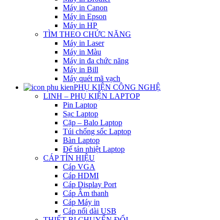
Máy in Canon
Máy in Epson
Máy in HP
TÌM THEO CHỨC NĂNG
Máy in Laser
Máy in Màu
Máy in đa chức năng
Máy in Bill
Máy quét mã vạch
PHỤ KIỆN CÔNG NGHỆ
LINH – PHỤ KIỆN LAPTOP
Pin Laptop
Sạc Laptop
Cặp – Balo Laptop
Túi chống sốc Laptop
Bàn Laptop
Đế tản nhiệt Laptop
CÁP TÍN HIỆU
Cáp VGA
Cáp HDMI
Cáp Display Port
Cáp Âm thanh
Cáp Máy in
Cáp nối dài USB
THIẾT BỊ CHUYỂN ĐỔI