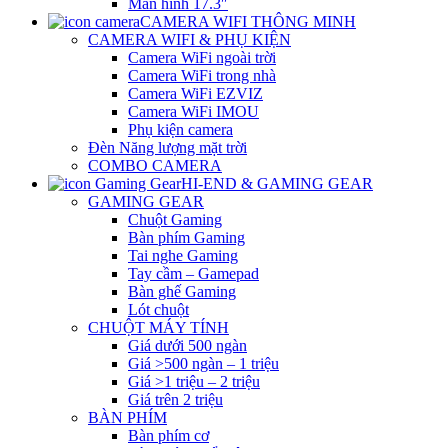
Màn hình 17.3″
CAMERA WIFI THÔNG MINH
CAMERA WIFI & PHỤ KIỆN
Camera WiFi ngoài trời
Camera WiFi trong nhà
Camera WiFi EZVIZ
Camera WiFi IMOU
Phụ kiện camera
Đèn Năng lượng mặt trời
COMBO CAMERA
HI-END & GAMING GEAR
GAMING GEAR
Chuột Gaming
Bàn phím Gaming
Tai nghe Gaming
Tay cầm – Gamepad
Bàn ghế Gaming
Lót chuột
CHUỘT MÁY TÍNH
Giá dưới 500 ngàn
Giá >500 ngàn – 1 triệu
Giá >1 triệu – 2 triệu
Giá trên 2 triệu
BÀN PHÍM
Bàn phím cơ