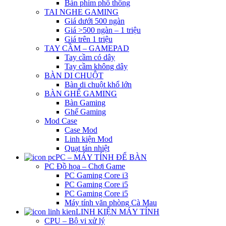
Bàn phím phổ thông
TAI NGHE GAMING
Giá dưới 500 ngàn
Giá >500 ngàn – 1 triệu
Giá trên 1 triệu
TAY CẦM – GAMEPAD
Tay cầm có dây
Tay cầm không dây
BÀN DI CHUỘT
Bàn di chuột khổ lớn
BÀN GHẾ GAMING
Bàn Gaming
Ghế Gaming
Mod Case
Case Mod
Linh kiện Mod
Quạt tản nhiệt
PC – MÁY TÍNH ĐỂ BÀN
PC Đồ họa – Chơi Game
PC Gaming Core i3
PC Gaming Core i5
PC Gaming Core i5
Máy tính văn phòng Cà Mau
LINH KIỆN MÁY TÍNH
CPU – Bộ vi xử lý