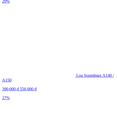
29%
Loa Soundmax A140 /
A150
390,000
₫
550,000
₫
27%