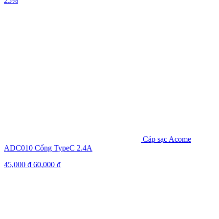
25%
Cáp sạc Acome
ADC010 Cổng TypeC 2.4A
45,000
₫
60,000
₫