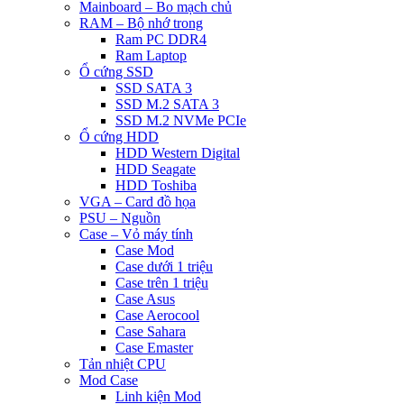
Mainboard – Bo mạch chủ
RAM – Bộ nhớ trong
Ram PC DDR4
Ram Laptop
Ổ cứng SSD
SSD SATA 3
SSD M.2 SATA 3
SSD M.2 NVMe PCIe
Ổ cứng HDD
HDD Western Digital
HDD Seagate
HDD Toshiba
VGA – Card đồ họa
PSU – Nguồn
Case – Vỏ máy tính
Case Mod
Case dưới 1 triệu
Case trên 1 triệu
Case Asus
Case Aerocool
Case Sahara
Case Emaster
Tản nhiệt CPU
Mod Case
Linh kiện Mod