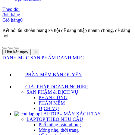
Theo dõi
đơn hàng
Giỏ hàng
0
Kết nối tài khoản mạng xã hội để đăng nhập nhanh chóng, dễ dàng
hơn.
Liên kết ngay
×
DANH MỤC SẢN PHẨM
DANH MỤC
PHẦN MỀM BẢN QUYỀN
GIẢI PHÁP DOANH NGHIỆP
SẢN PHẨM & DỊCH VỤ
PHẦN CỨNG
PHẦN MỀM
DỊCH VỤ
LAPTOP – MÁY XÁCH TAY
LAPTOP THEO NHU CẦU
Phổ thông, văn phòng
Mỏng nhẹ, thời trang