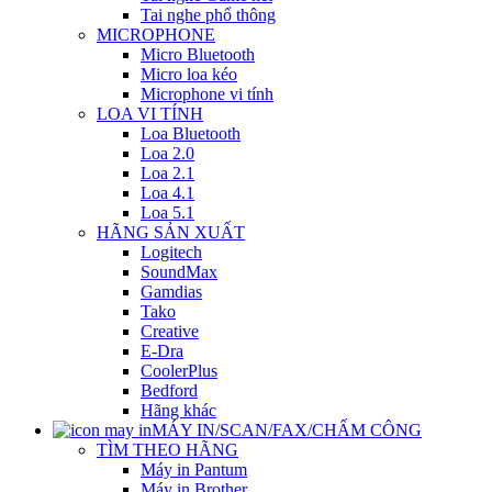
Tai nghe phổ thông
MICROPHONE
Micro Bluetooth
Micro loa kéo
Microphone vi tính
LOA VI TÍNH
Loa Bluetooth
Loa 2.0
Loa 2.1
Loa 4.1
Loa 5.1
HÃNG SẢN XUẤT
Logitech
SoundMax
Gamdias
Tako
Creative
E-Dra
CoolerPlus
Bedford
Hãng khác
MÁY IN/SCAN/FAX/CHẤM CÔNG
TÌM THEO HÃNG
Máy in Pantum
Máy in Brother