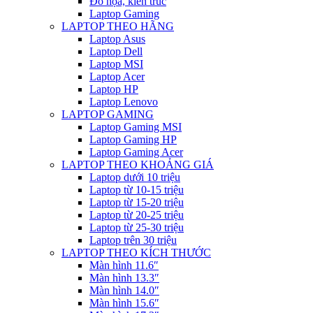
Đồ họa, kiến trúc
Laptop Gaming
LAPTOP THEO HÃNG
Laptop Asus
Laptop Dell
Laptop MSI
Laptop Acer
Laptop HP
Laptop Lenovo
LAPTOP GAMING
Laptop Gaming MSI
Laptop Gaming HP
Laptop Gaming Acer
LAPTOP THEO KHOẢNG GIÁ
Laptop dưới 10 triệu
Laptop từ 10-15 triệu
Laptop từ 15-20 triệu
Laptop từ 20-25 triệu
Laptop từ 25-30 triệu
Laptop trên 30 triệu
LAPTOP THEO KÍCH THƯỚC
Màn hình 11.6″
Màn hình 13.3″
Màn hình 14.0″
Màn hình 15.6″