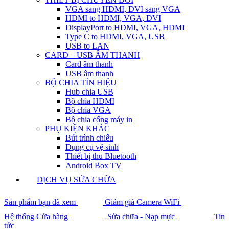
VGA sang HDMI, DVI sang VGA
HDMI to HDMI, VGA, DVI
DisplayPort to HDMI, VGA, HDMI
Type C to HDMI, VGA, USB
USB to LAN
CARD – USB ÂM THANH
Card âm thanh
USB âm thanh
BỘ CHIA TÍN HIỆU
Hub chia USB
Bộ chia HDMI
Bộ chia VGA
Bộ chia cổng máy in
PHỤ KIỆN KHÁC
Bút trình chiếu
Dụng cụ vệ sinh
Thiết bị thu Bluetooth
Android Box TV
DỊCH VỤ SỬA CHỮA
Sản phẩm bạn đã xem
Giảm giá Camera WiFi
Hệ thống Cửa hàng
Sửa chữa - Nạp mực
Tin
tức