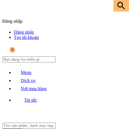
Đăng nhập
Đăng nhập
Tạo tài khoản
0
Menu
Dịch vụ
Nơi mua hàng
Tin tức