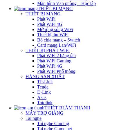
Màn hình Văn phòng – Học tập
THIẾT BỊ MẠNG
THIẾT BỊ MẠNG
Phát WiFi
Phát WiFi 4G
Mở rộng sóng WiFi
Thiết bị thu WiFi
Bộ chia mạng – Switch
Card mạng Lan/WiFi
THIẾT BỊ PHÁT WIFI
Phát WiFi 2 băng tần
Phát WiFi Gaming
Phát WiFi 4G
Phát WiFi Phổ thông
HÃNG SẢN XUẤT
TP-Link
Tenda
D-Link
Asus
Totolink
THIẾT BỊ ÂM THANH
MÁY TRỢ GIẢNG
Tai nghe
Tai nghe Gaming
Tai nghe Game net