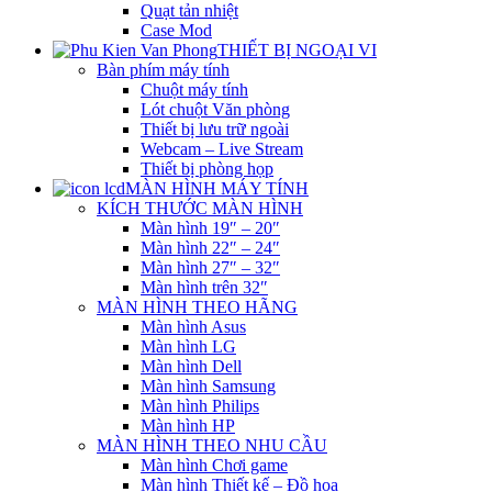
Quạt tản nhiệt
Case Mod
THIẾT BỊ NGOẠI VI
Bàn phím máy tính
Chuột máy tính
Lót chuột Văn phòng
Thiết bị lưu trữ ngoài
Webcam – Live Stream
Thiết bị phòng họp
MÀN HÌNH MÁY TÍNH
KÍCH THƯỚC MÀN HÌNH
Màn hình 19″ – 20″
Màn hình 22″ – 24″
Màn hình 27″ – 32″
Màn hình trên 32″
MÀN HÌNH THEO HÃNG
Màn hình Asus
Màn hình LG
Màn hình Dell
Màn hình Samsung
Màn hình Philips
Màn hình HP
MÀN HÌNH THEO NHU CẦU
Màn hình Chơi game
Màn hình Thiết kế – Đồ họa