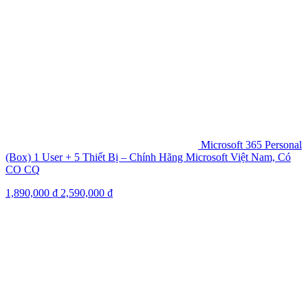
Microsoft 365 Personal
(Box) 1 User + 5 Thiết Bị – Chính Hãng Microsoft Việt Nam, Có
CO CQ
1,890,000
₫
2,590,000
₫