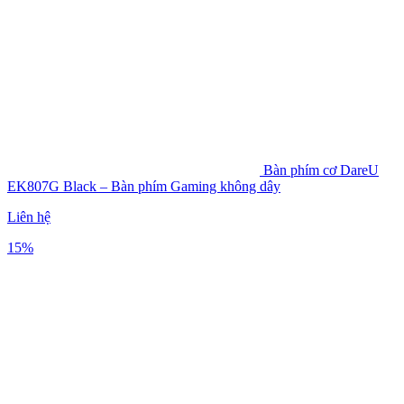
Bàn phím cơ DareU
EK807G Black – Bàn phím Gaming không dây
Liên hệ
15%