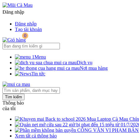
Đăng nhập
Đăng nhập
Tạo tài khoản
0
Menu
Dịch vụ
Nơi mua hàng
Tin tức
Tìm kiếm
Thông báo
của tôi
Mua Laptop Cà Mau Chính
CÔNG VĂN VI PHẠM BẢ
Xem tất cả thông báo