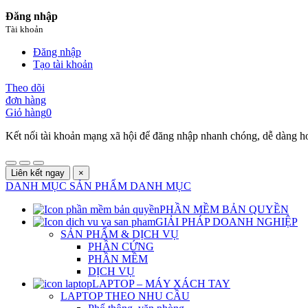
Đăng nhập
Tài khoản
Đăng nhập
Tạo tài khoản
Theo dõi
đơn hàng
Giỏ hàng
0
Kết nối tài khoản mạng xã hội để đăng nhập nhanh chóng, dễ dàng h
Liên kết ngay
×
DANH MỤC SẢN PHẨM
DANH MỤC
PHẦN MỀM BẢN QUYỀN
GIẢI PHÁP DOANH NGHIỆP
SẢN PHẨM & DỊCH VỤ
PHẦN CỨNG
PHẦN MỀM
DỊCH VỤ
LAPTOP – MÁY XÁCH TAY
LAPTOP THEO NHU CẦU