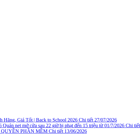
 Hãng, Giá Tốt | Back to School 2026
Chi tiết
27/07/2026
Quán net mở cửa sau 22 giờ bị phạt đến 15 triệu từ 01/7/2026
Chi tiết
N QUYỀN PHẦN MỀM
Chi tiết
13/06/2026