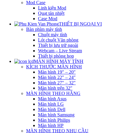
Mod Case
Linh kiện Mod
Quạt tản nhiệt
Case Mod
THIẾT BỊ NGOẠI VI
Bàn phím máy tính
Chuột máy tính
Lót chuột Văn phòng
Thiết bị lưu trữ ngoài
Webcam – Live Stream
Thiết bị phòng họp
MÀN HÌNH MÁY TÍNH
KÍCH THƯỚC MÀN HÌNH
Màn hình 19″ – 20″
Màn hình 22″ – 24″
Màn hình 27″ – 32″
Màn hình trên 32″
MÀN HÌNH THEO HÃNG
Màn hình Asus
Màn hình LG
Màn hình Dell
Màn hình Samsung
Màn hình Philips
Màn hình HP
MÀN HÌNH THEO NHU CẦU