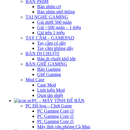
BÀN PHÍM
Bàn phím cơ
Bàn phím phổ thông
TAI NGHE GAMING
Giá dưới 500 ngàn
Giá >500 ngàn – 1 triệu
Giá trên 1 triệu
TAY CẦM – GAMEPAD
Tay cầm có dây
Tay cầm không dây
BÀN DI CHUỘT
Bàn di chuột khổ lớn
BÀN GHẾ GAMING
Bàn Gaming
Ghế Gaming
Mod Case
Case Mod
Linh kiện Mod
Quạt tản nhiệt
PC – MÁY TÍNH ĐỂ BÀN
PC Đồ họa – Chơi Game
PC Gaming Core i3
PC Gaming Core i5
PC Gaming Core i5
Máy tính văn phòng Cà Mau