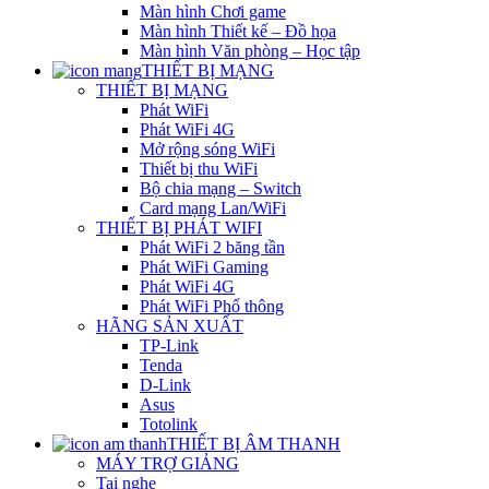
Màn hình Chơi game
Màn hình Thiết kế – Đồ họa
Màn hình Văn phòng – Học tập
THIẾT BỊ MẠNG
THIẾT BỊ MẠNG
Phát WiFi
Phát WiFi 4G
Mở rộng sóng WiFi
Thiết bị thu WiFi
Bộ chia mạng – Switch
Card mạng Lan/WiFi
THIẾT BỊ PHÁT WIFI
Phát WiFi 2 băng tần
Phát WiFi Gaming
Phát WiFi 4G
Phát WiFi Phổ thông
HÃNG SẢN XUẤT
TP-Link
Tenda
D-Link
Asus
Totolink
THIẾT BỊ ÂM THANH
MÁY TRỢ GIẢNG
Tai nghe