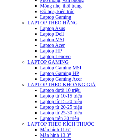
Phổ thông, văn phòng
Mỏng nhẹ, thời trang
Đồ họa, kiến trúc
Laptop Gaming
LAPTOP THEO HÃNG
Laptop Asus
Laptop Dell
Laptop MSI
Laptop Acer
Laptop HP
Laptop Lenovo
LAPTOP GAMING
Laptop Gaming MSI
Laptop Gaming HP
Laptop Gaming Acer
LAPTOP THEO KHOẢNG GIÁ
Laptop dưới 10 triệu
Laptop từ 10-15 triệu
Laptop từ 15-20 triệu
Laptop từ 20-25 triệu
Laptop từ 25-30 triệu
Laptop trên 30 triệu
LAPTOP THEO KÍCH THƯỚC
Màn hình 11.6″
Màn hình 13.3″