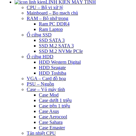
LINH KIỆN MÁY TÍNH
CPU – Bộ vi xử lý
Mainboard – Bo mạch chủ
RAM – Bộ nhớ trong
Ram PC DDR4
Ram Laptop
Ổ cứng SSD
SSD SATA 3
SSD M.2 SATA 3
SSD M.2 NVMe PCIe
Ổ cứng HDD
HDD Western Digital
HDD Seagate
HDD Toshiba
VGA – Card đồ họa
PSU – Nguồn
Case – Vỏ máy tính
Case Mod
Case dưới 1 triệu
Case trên 1 triệu
Case Asus
Case Aerocool
Case Sahara
Case Emaster
Tản nhiệt CPU