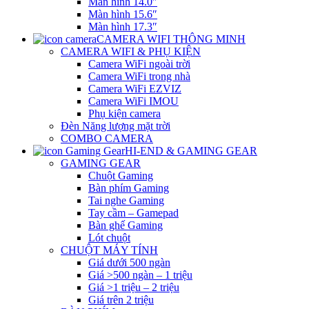
Màn hình 14.0″
Màn hình 15.6″
Màn hình 17.3″
CAMERA WIFI THÔNG MINH
CAMERA WIFI & PHỤ KIỆN
Camera WiFi ngoài trời
Camera WiFi trong nhà
Camera WiFi EZVIZ
Camera WiFi IMOU
Phụ kiện camera
Đèn Năng lượng mặt trời
COMBO CAMERA
HI-END & GAMING GEAR
GAMING GEAR
Chuột Gaming
Bàn phím Gaming
Tai nghe Gaming
Tay cầm – Gamepad
Bàn ghế Gaming
Lót chuột
CHUỘT MÁY TÍNH
Giá dưới 500 ngàn
Giá >500 ngàn – 1 triệu
Giá >1 triệu – 2 triệu
Giá trên 2 triệu