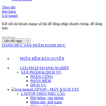
Theo dõi
đơn hàng
Giỏ hàng
0
Kết nối tài khoản mạng xã hội để đăng nhập nhanh chóng, dễ dàng
hơn.
Liên kết ngay
×
DANH MỤC SẢN PHẨM
DANH MỤC
PHẦN MỀM BẢN QUYỀN
GIẢI PHÁP DOANH NGHIỆP
SẢN PHẨM & DỊCH VỤ
PHẦN CỨNG
PHẦN MỀM
DỊCH VỤ
LAPTOP – MÁY XÁCH TAY
LAPTOP THEO NHU CẦU
Phổ thông, văn phòng
Mỏng nhẹ, thời trang