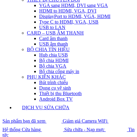
VGA sang HDMI, DVI sang VGA
HDMI to HDMI, VGA, DVI
DisplayPort to HDMI, VGA, HDMI
Type C to HDMI, VGA, USB
USB to LAN
CARD – USB ÂM THANH
Card âm thanh
USB âm thanh
BỘ CHIA TÍN HIỆU
Hub chia USB
Bộ chia HDMI
Bộ chia VGA
Bộ chia cổng máy in
PHỤ KIỆN KHÁC
Bút trình chiếu
Dụng cụ vệ sinh
Thiết bị thu Bluetooth
Android Box TV
DỊCH VỤ SỬA CHỮA
Sản phẩm bạn đã xem
Giảm giá Camera WiFi
Hệ thống Cửa hàng
Sửa chữa - Nạp mực
Tin
tức