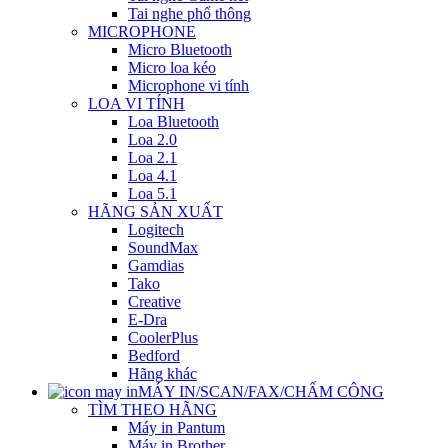
Tai nghe phổ thông
MICROPHONE
Micro Bluetooth
Micro loa kéo
Microphone vi tính
LOA VI TÍNH
Loa Bluetooth
Loa 2.0
Loa 2.1
Loa 4.1
Loa 5.1
HÃNG SẢN XUẤT
Logitech
SoundMax
Gamdias
Tako
Creative
E-Dra
CoolerPlus
Bedford
Hãng khác
MÁY IN/SCAN/FAX/CHẤM CÔNG
TÌM THEO HÃNG
Máy in Pantum
Máy in Brother