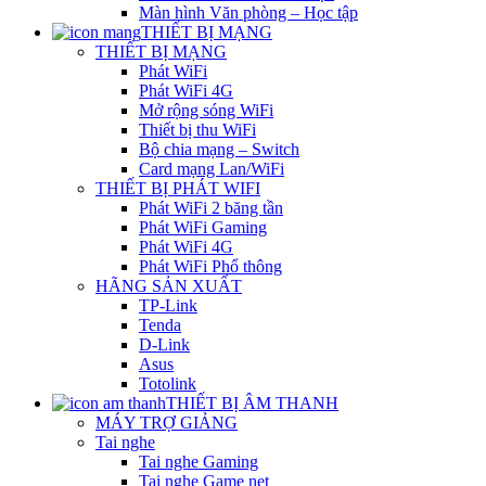
Màn hình Văn phòng – Học tập
THIẾT BỊ MẠNG
THIẾT BỊ MẠNG
Phát WiFi
Phát WiFi 4G
Mở rộng sóng WiFi
Thiết bị thu WiFi
Bộ chia mạng – Switch
Card mạng Lan/WiFi
THIẾT BỊ PHÁT WIFI
Phát WiFi 2 băng tần
Phát WiFi Gaming
Phát WiFi 4G
Phát WiFi Phổ thông
HÃNG SẢN XUẤT
TP-Link
Tenda
D-Link
Asus
Totolink
THIẾT BỊ ÂM THANH
MÁY TRỢ GIẢNG
Tai nghe
Tai nghe Gaming
Tai nghe Game net