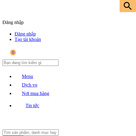
Đăng nhập
Đăng nhập
Tạo tài khoản
0
Menu
Dịch vụ
Nơi mua hàng
Tin tức