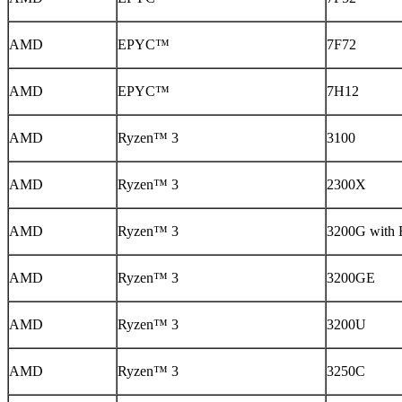
AMD
EPYC™
7F72
AMD
EPYC™
7H12
AMD
Ryzen™ 3
3100
AMD
Ryzen™ 3
2300X
AMD
Ryzen™ 3
3200G with 
AMD
Ryzen™ 3
3200GE
AMD
Ryzen™ 3
3200U
AMD
Ryzen™ 3
3250C