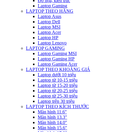
Đồ họa, kiến trúc
Laptop Gaming
LAPTOP THEO HÃNG
Laptop Asus
Laptop Dell
Laptop MSI
Laptop Acer
Laptop HP
Laptop Lenovo
LAPTOP GAMING
Laptop Gaming MSI
Laptop Gaming HP
Laptop Gaming Acer
LAPTOP THEO KHOẢNG GIÁ
Laptop dưới 10 triệu
Laptop từ 10-15 triệu
Laptop từ 15-20 triệu
Laptop từ 20-25 triệu
Laptop từ 25-30 triệu
Laptop trên 30 triệu
LAPTOP THEO KÍCH THƯỚC
Màn hình 11.6″
Màn hình 13.3″
Màn hình 14.0″
Màn hình 15.6″