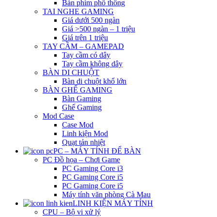
Bàn phím phổ thông
TAI NGHE GAMING
Giá dưới 500 ngàn
Giá >500 ngàn – 1 triệu
Giá trên 1 triệu
TAY CẦM – GAMEPAD
Tay cầm có dây
Tay cầm không dây
BÀN DI CHUỘT
Bàn di chuột khổ lớn
BÀN GHẾ GAMING
Bàn Gaming
Ghế Gaming
Mod Case
Case Mod
Linh kiện Mod
Quạt tản nhiệt
PC – MÁY TÍNH ĐỂ BÀN
PC Đồ họa – Chơi Game
PC Gaming Core i3
PC Gaming Core i5
PC Gaming Core i5
Máy tính văn phòng Cà Mau
LINH KIỆN MÁY TÍNH
CPU – Bộ vi xử lý