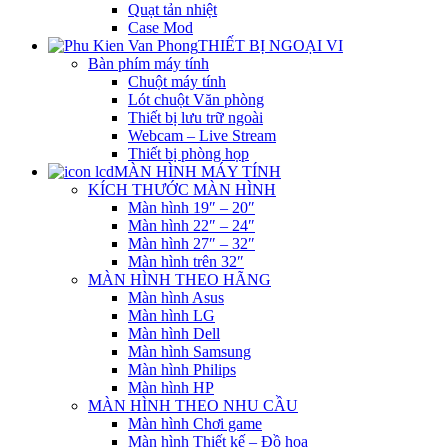
Quạt tản nhiệt
Case Mod
THIẾT BỊ NGOẠI VI
Bàn phím máy tính
Chuột máy tính
Lót chuột Văn phòng
Thiết bị lưu trữ ngoài
Webcam – Live Stream
Thiết bị phòng họp
MÀN HÌNH MÁY TÍNH
KÍCH THƯỚC MÀN HÌNH
Màn hình 19″ – 20″
Màn hình 22″ – 24″
Màn hình 27″ – 32″
Màn hình trên 32″
MÀN HÌNH THEO HÃNG
Màn hình Asus
Màn hình LG
Màn hình Dell
Màn hình Samsung
Màn hình Philips
Màn hình HP
MÀN HÌNH THEO NHU CẦU
Màn hình Chơi game
Màn hình Thiết kế – Đồ họa