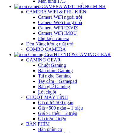
Màn hình 17.3″
CAMERA WIFI THÔNG MINH
CAMERA WIFI & PHỤ KIỆN
Camera WiFi ngoài trời
Camera WiFi trong nhà
Camera WiFi EZVIZ
Camera WiFi IMOU
Phụ kiện camera
Đèn Năng lượng mặt trời
COMBO CAMERA
HI-END & GAMING GEAR
GAMING GEAR
Chuột Gaming
Bàn phím Gaming
Tai nghe Gaming
Tay cầm – Gamepad
Bàn ghế Gaming
Lót chuột
CHUỘT MÁY TÍNH
Giá dưới 500 ngàn
Giá >500 ngàn – 1 triệu
Giá >1 triệu – 2 triệu
Giá trên 2 triệu
BÀN PHÍM
Bàn phím cơ