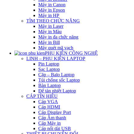
Máy in Canon
Máy in Epson
Máy in HP
TÌM THEO CHỨC NĂNG
Máy in Laser
Máy in Màu
Máy in đa chức năng
Máy in Bill
Máy quét mã vạch
PHỤ KIỆN CÔNG NGHỆ
LINH – PHỤ KIỆN LAPTOP
Pin Laptop
Sạc Laptop
Cặp – Balo Laptop
Túi chống sốc Laptop
Bàn Laptop
Đế tản nhiệt Laptop
CÁP TÍN HIỆU
Cáp VGA
Cáp HDMI
Cáp Display Port
Cáp Âm thanh
Cáp Máy in
Cáp nối dài USB
THIẾT BỊ CHUYỂN ĐỔI