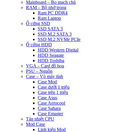
Mainboard – Bo mạch chủ
RAM – Bộ nhớ trong
Ram PC DDR4
Ram Laptop
Ổ cứng SSD
SSD SATA 3
SSD M.2 SATA 3
SSD M.2 NVMe PCIe
Ổ cứng HDD
HDD Western Digital
HDD Seagate
HDD Toshiba
VGA – Card đồ họa
PSU – Nguồn
Case – Vỏ máy tính
Case Mod
Case dưới 1 triệu
Case trên 1 triệu
Case Asus
Case Aerocool
Case Sahara
Case Emaster
Tản nhiệt CPU
Mod Case
Linh kiện Mod