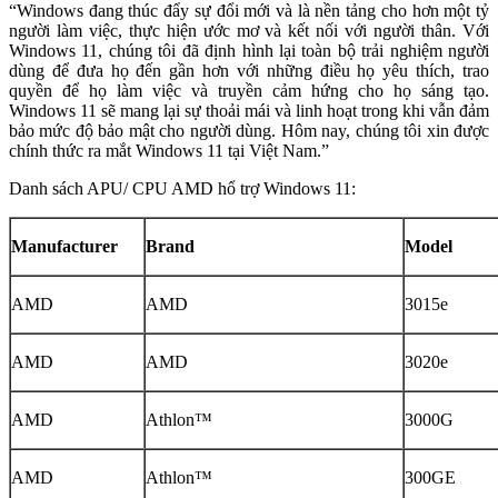
“Windows đang thúc đẩy sự đổi mới và là nền tảng cho hơn một tỷ
người làm việc, thực hiện ước mơ và kết nối với người thân. Với
Windows 11, chúng tôi đã định hình lại toàn bộ trải nghiệm người
dùng để đưa họ đến gần hơn với những điều họ yêu thích, trao
quyền để họ làm việc và truyền cảm hứng cho họ sáng tạo.
Windows 11 sẽ mang lại sự thoải mái và linh hoạt trong khi vẫn đảm
bảo mức độ bảo mật cho người dùng. Hôm nay, chúng tôi xin được
chính thức ra mắt Windows 11 tại Việt Nam.”
Danh sách APU/ CPU AMD hổ trợ Windows 11:
Manufacturer
Brand
Model
AMD
AMD
3015e
AMD
AMD
3020e
AMD
Athlon™
3000G
AMD
Athlon™
300GE