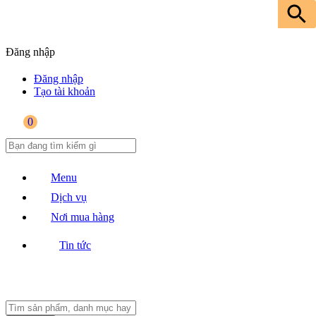
Đăng nhập
Đăng nhập
Tạo tài khoản
0
Menu
Dịch vụ
Nơi mua hàng
Tin tức