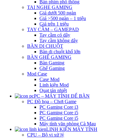
Bàn phím phổ thông
TAI NGHE GAMING
Giá dưới 500 ngàn
Giá >500 ngàn – 1 triệu
Giá trên 1 triệu
TAY CẦM – GAMEPAD
Tay cầm có dây
Tay cầm không dây
BÀN DI CHUỘT
Bàn di chuột khổ lớn
BÀN GHẾ GAMING
Bàn Gaming
Ghế Gaming
Mod Case
Case Mod
Linh kiện Mod
Quạt tản nhiệt
PC – MÁY TÍNH ĐỂ BÀN
PC Đồ họa – Chơi Game
PC Gaming Core i3
PC Gaming Core i5
PC Gaming Core i5
Máy tính văn phòng Cà Mau
LINH KIỆN MÁY TÍNH
CPU – Bộ vi xử lý