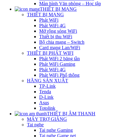
Màn hình Văn phòng – Học tập
THIẾT BỊ MẠNG
THIẾT BỊ MẠNG
Phát WiFi
Phát WiFi 4G
Mở rộng sóng WiFi
Thiết bị thu WiFi
Bộ chia mạng – Switch
Card mạng Lan/WiFi
THIẾT BỊ PHÁT WIFI
Phát WiFi 2 băng tần
Phát WiFi Gaming
Phát WiFi 4G
Phát WiFi Phổ thông
HÃNG SẢN XUẤT
TP-Link
Tenda
D-Link
Asus
Totolink
THIẾT BỊ ÂM THANH
MÁY TRỢ GIẢNG
Tai nghe
Tai nghe Gaming
Tai nghe Game net