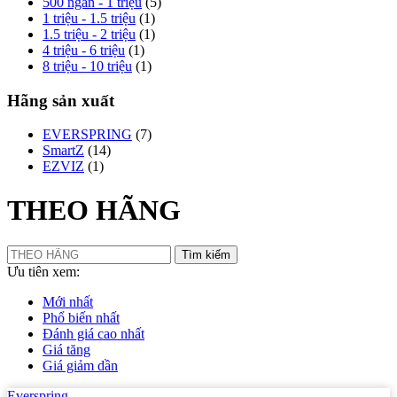
500 ngàn - 1 triệu
(5)
1 triệu - 1.5 triệu
(1)
1.5 triệu - 2 triệu
(1)
4 triệu - 6 triệu
(1)
8 triệu - 10 triệu
(1)
Hãng sản xuất
EVERSPRING
(7)
SmartZ
(14)
EZVIZ
(1)
THEO HÃNG
Tìm kiếm
Ưu tiên xem:
Mới nhất
Phổ biến nhất
Đánh giá cao nhất
Giá tăng
Giá giảm dần
Everspring