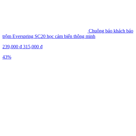
Chuông báo khách báo
trộm Everspring SC20 học cảm biến thông minh
239,000
₫
315,000
₫
43%