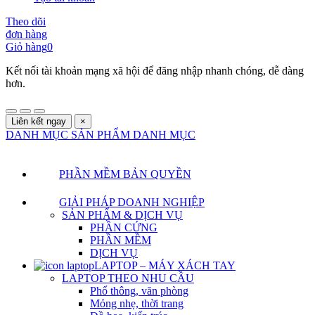
Theo dõi
đơn hàng
Giỏ hàng
0
Kết nối tài khoản mạng xã hội để đăng nhập nhanh chóng, dễ dàng
hơn.
Liên kết ngay
×
DANH MỤC SẢN PHẨM
DANH MỤC
PHẦN MỀM BẢN QUYỀN
GIẢI PHÁP DOANH NGHIỆP
SẢN PHẨM & DỊCH VỤ
PHẦN CỨNG
PHẦN MỀM
DỊCH VỤ
LAPTOP – MÁY XÁCH TAY
LAPTOP THEO NHU CẦU
Phổ thông, văn phòng
Mỏng nhẹ, thời trang