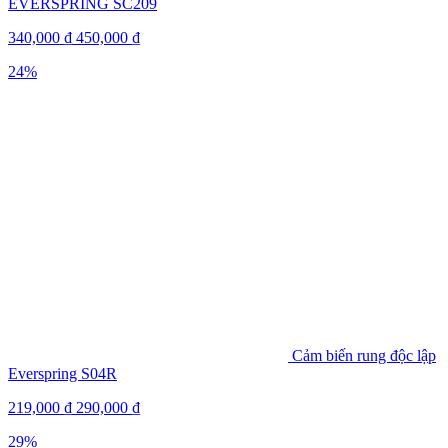
EVERSPRING SC209
340,000
₫
450,000
₫
24%
Cảm biến rung độc lập
Everspring S04R
219,000
₫
290,000
₫
29%