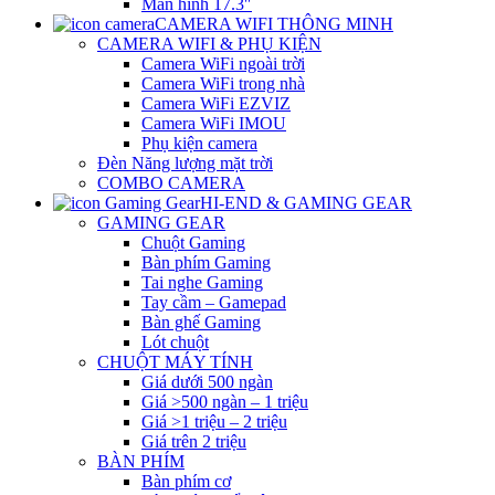
Màn hình 17.3″
CAMERA WIFI THÔNG MINH
CAMERA WIFI & PHỤ KIỆN
Camera WiFi ngoài trời
Camera WiFi trong nhà
Camera WiFi EZVIZ
Camera WiFi IMOU
Phụ kiện camera
Đèn Năng lượng mặt trời
COMBO CAMERA
HI-END & GAMING GEAR
GAMING GEAR
Chuột Gaming
Bàn phím Gaming
Tai nghe Gaming
Tay cầm – Gamepad
Bàn ghế Gaming
Lót chuột
CHUỘT MÁY TÍNH
Giá dưới 500 ngàn
Giá >500 ngàn – 1 triệu
Giá >1 triệu – 2 triệu
Giá trên 2 triệu
BÀN PHÍM
Bàn phím cơ