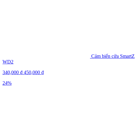
Cảm biến cửa SmartZ
WD2
340,000
₫
450,000
₫
24%