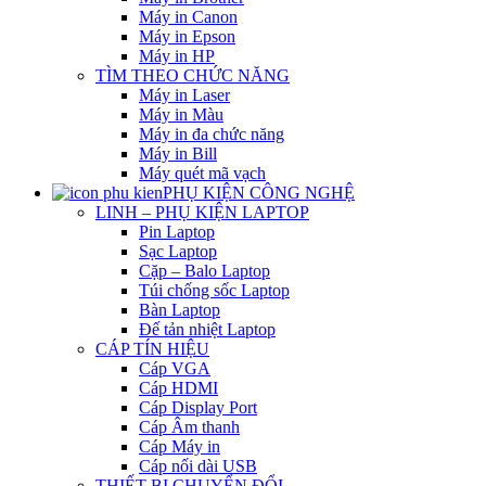
Máy in Canon
Máy in Epson
Máy in HP
TÌM THEO CHỨC NĂNG
Máy in Laser
Máy in Màu
Máy in đa chức năng
Máy in Bill
Máy quét mã vạch
PHỤ KIỆN CÔNG NGHỆ
LINH – PHỤ KIỆN LAPTOP
Pin Laptop
Sạc Laptop
Cặp – Balo Laptop
Túi chống sốc Laptop
Bàn Laptop
Đế tản nhiệt Laptop
CÁP TÍN HIỆU
Cáp VGA
Cáp HDMI
Cáp Display Port
Cáp Âm thanh
Cáp Máy in
Cáp nối dài USB
THIẾT BỊ CHUYỂN ĐỔI