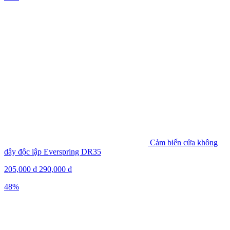
Cảm biến cửa không
dây độc lập Everspring DR35
205,000
₫
290,000
₫
48%