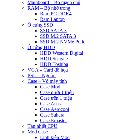
Mainboard – Bo mạch chủ
RAM – Bộ nhớ trong
Ram PC DDR4
Ram Laptop
Ổ cứng SSD
SSD SATA 3
SSD M.2 SATA 3
SSD M.2 NVMe PCIe
Ổ cứng HDD
HDD Western Digital
HDD Seagate
HDD Toshiba
VGA – Card đồ họa
PSU – Nguồn
Case – Vỏ máy tính
Case Mod
Case dưới 1 triệu
Case trên 1 triệu
Case Asus
Case Aerocool
Case Sahara
Case Emaster
Tản nhiệt CPU
Mod Case
Linh kiện Mod