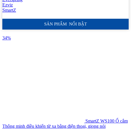
Ezviz
SmartZ
SẢN PHẨM NỔI BẬT
34%
SmartZ WS100 Ổ cắm
Thông minh điều khiển từ xa bằng điện thoại, giọng nói