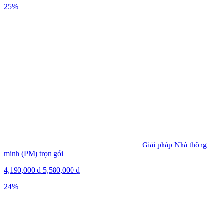
25%
Giải pháp Nhà thông
minh (PM) trọn gói
4,190,000
₫
5,580,000
₫
24%