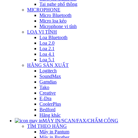
Tai nghe phổ thông
MICROPHONE
Micro Bluetooth
Micro loa kéo
Microphone vi tính
LOA VI TÍNH
Loa Bluetooth
Loa 2.0
Loa 2.1
Loa 4.1
Loa 5.1
HÃNG SẢN XUẤT
Logitech
SoundMax
Gamdias
Tako
Creative
E-Dra
CoolerPlus
Bedford
Hãng khác
MÁY IN/SCAN/FAX/CHẤM CÔNG
TÌM THEO HÃNG
Máy in Pantum
Máy in Brother