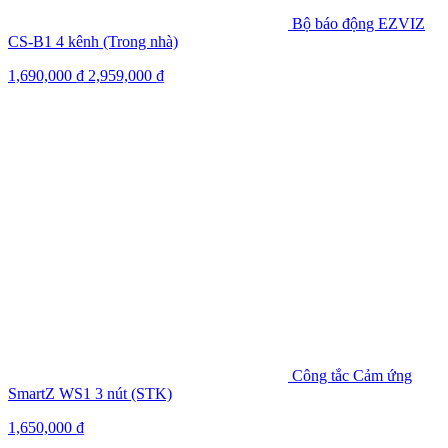
Bộ báo động EZVIZ
CS-B1 4 kênh (Trong nhà)
1,690,000
₫
2,959,000
₫
Công tắc Cảm ứng
SmartZ WS1 3 nút (STK)
1,650,000
₫