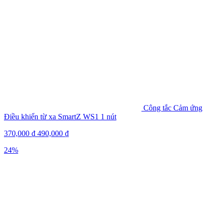
Công tắc Cảm ứng
Điều khiển từ xa SmartZ WS1 1 nút
370,000
₫
490,000
₫
24%