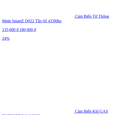
Cảm Biến Từ Thông
Minh SmartZ D022 Tần Số 433Mhz
135,000
₫
180,000
₫
24%
Cảm Biến Khí GAS