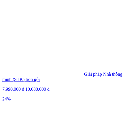
Giải pháp Nhà thông
minh (STK) trọn gói
7,990,000
₫
10,680,000
₫
24%