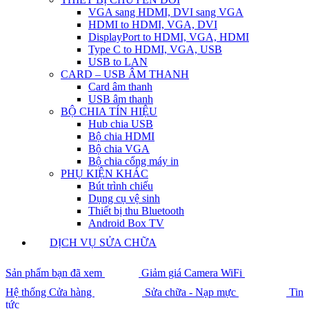
VGA sang HDMI, DVI sang VGA
HDMI to HDMI, VGA, DVI
DisplayPort to HDMI, VGA, HDMI
Type C to HDMI, VGA, USB
USB to LAN
CARD – USB ÂM THANH
Card âm thanh
USB âm thanh
BỘ CHIA TÍN HIỆU
Hub chia USB
Bộ chia HDMI
Bộ chia VGA
Bộ chia cổng máy in
PHỤ KIỆN KHÁC
Bút trình chiếu
Dụng cụ vệ sinh
Thiết bị thu Bluetooth
Android Box TV
DỊCH VỤ SỬA CHỮA
Sản phẩm bạn đã xem
Giảm giá Camera WiFi
Hệ thống Cửa hàng
Sửa chữa - Nạp mực
Tin
tức