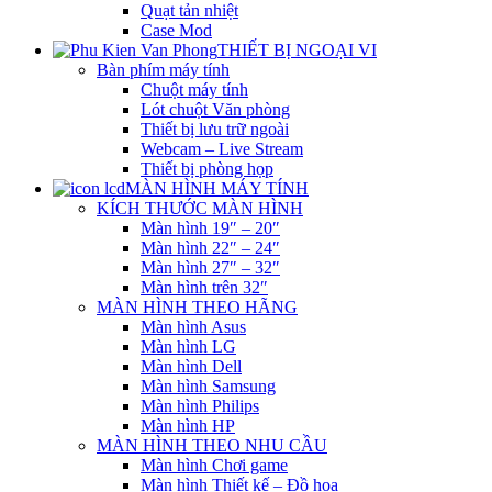
Quạt tản nhiệt
Case Mod
THIẾT BỊ NGOẠI VI
Bàn phím máy tính
Chuột máy tính
Lót chuột Văn phòng
Thiết bị lưu trữ ngoài
Webcam – Live Stream
Thiết bị phòng họp
MÀN HÌNH MÁY TÍNH
KÍCH THƯỚC MÀN HÌNH
Màn hình 19″ – 20″
Màn hình 22″ – 24″
Màn hình 27″ – 32″
Màn hình trên 32″
MÀN HÌNH THEO HÃNG
Màn hình Asus
Màn hình LG
Màn hình Dell
Màn hình Samsung
Màn hình Philips
Màn hình HP
MÀN HÌNH THEO NHU CẦU
Màn hình Chơi game
Màn hình Thiết kế – Đồ họa