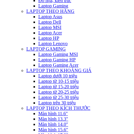
Đồ họa, kiến trúc
Laptop Gaming
LAPTOP THEO HÃNG
Laptop Asus
Laptop Dell
Laptop MSI
Laptop Acer
Laptop HP
Laptop Lenovo
LAPTOP GAMING
Laptop Gaming MSI
Laptop Gaming HP
Laptop Gaming Acer
LAPTOP THEO KHOẢNG GIÁ
Laptop dưới 10 triệu
Laptop từ 10-15 triệu
Laptop từ 15-20 triệu
Laptop từ 20-25 triệu
Laptop từ 25-30 triệu
Laptop trên 30 triệu
LAPTOP THEO KÍCH THƯỚC
Màn hình 11.6″
Màn hình 13.3″
Màn hình 14.0″
Màn hình 15.6″