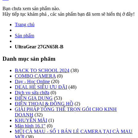
Bạn chưa xem sản phẩm nào.
Hãy tiếp tục khám phá , các sản phẩm bạn đã xem sẽ hiển thị ở đây!
Trang chủ
Sản phẩm
UltraGear 27GN65R-B
Danh mục sản phẩm
BACK TO SCHOOL 2024
(38)
COMBO CAMERA
(0)
Dạy - Học Online
(20)
DEAL HÈ SIÊU ƯU ĐÃI
(48)
Dịch vụ sửa chữa
(0)
ĐIỆN GIA DỤNG
(53)
ĐIỆN THOẠI & ĐỒNG HỒ
(2)
GIẢI PHÁP TỔNG THỂ TRỌN GÓI CHO KINH
DOANH
(32)
KHUYẾN MÃI
(1)
Màn hình 16.1"
(0)
MŨI CÀ MAU - SỐ 1 BÁN LẺ CAMERA TẠI CÀ MAU
MỚI
(38)