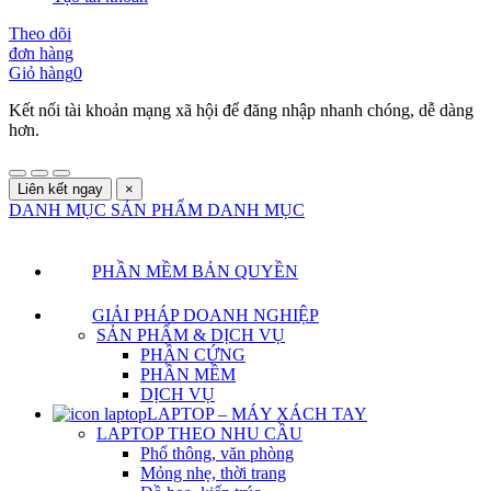
Theo dõi
đơn hàng
Giỏ hàng
0
Kết nối tài khoản mạng xã hội để đăng nhập nhanh chóng, dễ dàng
hơn.
Liên kết ngay
×
DANH MỤC SẢN PHẨM
DANH MỤC
PHẦN MỀM BẢN QUYỀN
GIẢI PHÁP DOANH NGHIỆP
SẢN PHẨM & DỊCH VỤ
PHẦN CỨNG
PHẦN MỀM
DỊCH VỤ
LAPTOP – MÁY XÁCH TAY
LAPTOP THEO NHU CẦU
Phổ thông, văn phòng
Mỏng nhẹ, thời trang