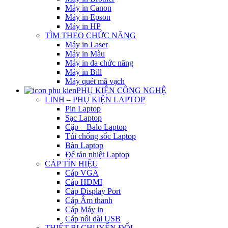
Máy in Canon
Máy in Epson
Máy in HP
TÌM THEO CHỨC NĂNG
Máy in Laser
Máy in Màu
Máy in đa chức năng
Máy in Bill
Máy quét mã vạch
PHỤ KIỆN CÔNG NGHỆ
LINH – PHỤ KIỆN LAPTOP
Pin Laptop
Sạc Laptop
Cặp – Balo Laptop
Túi chống sốc Laptop
Bàn Laptop
Đế tản nhiệt Laptop
CÁP TÍN HIỆU
Cáp VGA
Cáp HDMI
Cáp Display Port
Cáp Âm thanh
Cáp Máy in
Cáp nối dài USB
THIẾT BỊ CHUYỂN ĐỔI