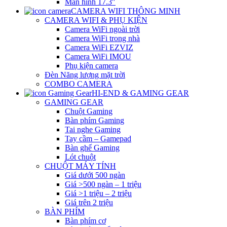
Màn hình 17.3″
CAMERA WIFI THÔNG MINH
CAMERA WIFI & PHỤ KIỆN
Camera WiFi ngoài trời
Camera WiFi trong nhà
Camera WiFi EZVIZ
Camera WiFi IMOU
Phụ kiện camera
Đèn Năng lượng mặt trời
COMBO CAMERA
HI-END & GAMING GEAR
GAMING GEAR
Chuột Gaming
Bàn phím Gaming
Tai nghe Gaming
Tay cầm – Gamepad
Bàn ghế Gaming
Lót chuột
CHUỘT MÁY TÍNH
Giá dưới 500 ngàn
Giá >500 ngàn – 1 triệu
Giá >1 triệu – 2 triệu
Giá trên 2 triệu
BÀN PHÍM
Bàn phím cơ