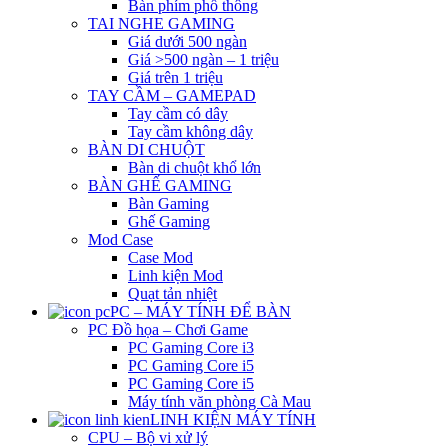
Bàn phím phổ thông
TAI NGHE GAMING
Giá dưới 500 ngàn
Giá >500 ngàn – 1 triệu
Giá trên 1 triệu
TAY CẦM – GAMEPAD
Tay cầm có dây
Tay cầm không dây
BÀN DI CHUỘT
Bàn di chuột khổ lớn
BÀN GHẾ GAMING
Bàn Gaming
Ghế Gaming
Mod Case
Case Mod
Linh kiện Mod
Quạt tản nhiệt
PC – MÁY TÍNH ĐỂ BÀN
PC Đồ họa – Chơi Game
PC Gaming Core i3
PC Gaming Core i5
PC Gaming Core i5
Máy tính văn phòng Cà Mau
LINH KIỆN MÁY TÍNH
CPU – Bộ vi xử lý