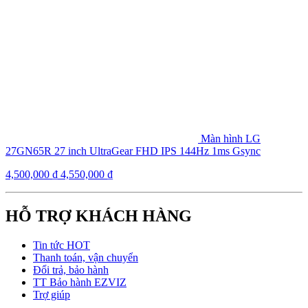
Màn hình LG
27GN65R 27 inch UltraGear FHD IPS 144Hz 1ms Gsync
4,500,000
₫
4,550,000
₫
HỖ TRỢ KHÁCH HÀNG
Tin tức HOT
Thanh toán, vận chuyển
Đổi trả, bảo hành
TT Bảo hành EZVIZ
Trợ giúp