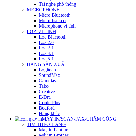
Tai nghe phổ thông
MICROPHONE
Micro Bluetooth
Micro loa kéo
Microphone vi tính
LOA VI TÍNH
Loa Bluetooth
Loa 2.0
Loa 2.1
Loa 4.1
Loa 5.1
HÃNG SẢN XUẤT
Logitech
SoundMax
Gamdias
Tako
Creative
E-Dra
CoolerPlus
Bedford
Hãng khác
MÁY IN/SCAN/FAX/CHẤM CÔNG
TÌM THEO HÃNG
Máy in Pantum
Máy in Brother