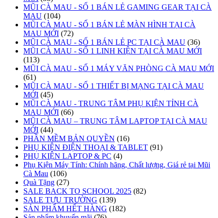
MŨI CÀ MAU - SỐ 1 BÁN LẺ GAMING GEAR TẠI CÀ
MAU
(104)
MŨI CÀ MAU - SỐ 1 BÁN LẺ MÀN HÌNH TẠI CÀ
MAU MỚI
(72)
MŨI CÀ MAU - SỐ 1 BÁN LẺ PC TẠI CÀ MAU
(36)
MŨI CÀ MAU - SỐ 1 LINH KIỆN TẠI CÀ MAU MỚI
(113)
MŨI CÀ MAU - SỐ 1 MÁY VĂN PHÒNG CÀ MAU MỚI
(61)
MŨI CÀ MAU - SỐ 1 THIẾT BỊ MẠNG TẠI CÀ MAU
MỚI
(45)
MŨI CÀ MAU - TRUNG TÂM PHỤ KIỆN TỈNH CÀ
MAU MỚI
(66)
MŨI CÀ MAU – TRUNG TÂM LAPTOP TẠI CÀ MAU
MỚI
(44)
PHẦN MỀM BẢN QUYỀN
(16)
PHỤ KIỆN ĐIỆN THOẠI & TABLET
(91)
PHỤ KIỆN LAPTOP & PC
(4)
Phụ Kiện Máy Tính: Chính hãng, Chất lượng, Giá rẻ tại Mũi
Cà Mau
(106)
Quà Tặng
(27)
SALE BACK TO SCHOOL 2025
(82)
SALE TỰU TRƯỜNG
(139)
SẢN PHẨM HẾT HÀNG
(182)
Sản phẩm khuyến mãi
(76)