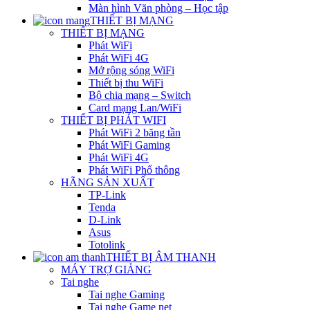
Màn hình Văn phòng – Học tập
THIẾT BỊ MẠNG
THIẾT BỊ MẠNG
Phát WiFi
Phát WiFi 4G
Mở rộng sóng WiFi
Thiết bị thu WiFi
Bộ chia mạng – Switch
Card mạng Lan/WiFi
THIẾT BỊ PHÁT WIFI
Phát WiFi 2 băng tần
Phát WiFi Gaming
Phát WiFi 4G
Phát WiFi Phổ thông
HÃNG SẢN XUẤT
TP-Link
Tenda
D-Link
Asus
Totolink
THIẾT BỊ ÂM THANH
MÁY TRỢ GIẢNG
Tai nghe
Tai nghe Gaming
Tai nghe Game net