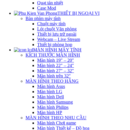
Quạt tản nhiệt
Case Mod
THIẾT BỊ NGOẠI VI
Bàn phím máy tính
Chuột máy tính
Lót chuột Văn phòng
Thiết bị lưu trữ ngoài
Webcam – Live Stream
Thiết bị phòng họp
MÀN HÌNH MÁY TÍNH
KÍCH THƯỚC MÀN HÌNH
Màn hình 19″ – 20″
Màn hình 22″ – 24″
Màn hình 27″ – 32″
Màn hình trên 32″
MÀN HÌNH THEO HÃNG
Màn hình Asus
Màn hình LG
Màn hình Dell
Màn hình Samsung
Màn hình Philips
Màn hình HP
MÀN HÌNH THEO NHU CẦU
Màn hình Chơi game
Màn hình Thiết kế – Đồ họa