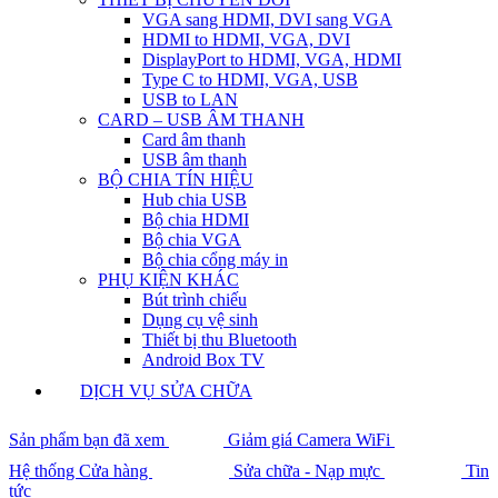
VGA sang HDMI, DVI sang VGA
HDMI to HDMI, VGA, DVI
DisplayPort to HDMI, VGA, HDMI
Type C to HDMI, VGA, USB
USB to LAN
CARD – USB ÂM THANH
Card âm thanh
USB âm thanh
BỘ CHIA TÍN HIỆU
Hub chia USB
Bộ chia HDMI
Bộ chia VGA
Bộ chia cổng máy in
PHỤ KIỆN KHÁC
Bút trình chiếu
Dụng cụ vệ sinh
Thiết bị thu Bluetooth
Android Box TV
DỊCH VỤ SỬA CHỮA
Sản phẩm bạn đã xem
Giảm giá Camera WiFi
Hệ thống Cửa hàng
Sửa chữa - Nạp mực
Tin
tức