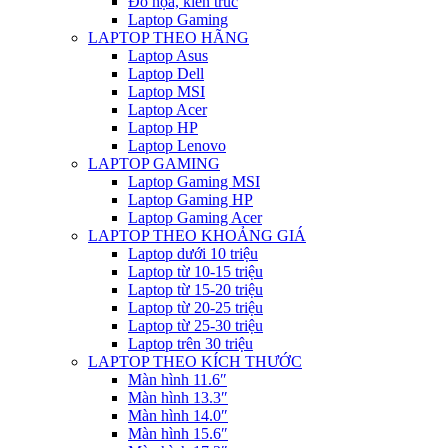
Đồ họa, kiến trúc
Laptop Gaming
LAPTOP THEO HÃNG
Laptop Asus
Laptop Dell
Laptop MSI
Laptop Acer
Laptop HP
Laptop Lenovo
LAPTOP GAMING
Laptop Gaming MSI
Laptop Gaming HP
Laptop Gaming Acer
LAPTOP THEO KHOẢNG GIÁ
Laptop dưới 10 triệu
Laptop từ 10-15 triệu
Laptop từ 15-20 triệu
Laptop từ 20-25 triệu
Laptop từ 25-30 triệu
Laptop trên 30 triệu
LAPTOP THEO KÍCH THƯỚC
Màn hình 11.6″
Màn hình 13.3″
Màn hình 14.0″
Màn hình 15.6″