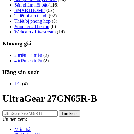
Sản phẩm nổi bật
(116)
SMARTHOME
(62)
Thiết bị âm thanh
(92)
Thiết bị phòng họp
(8)
Voucher - Thẻ cào
(0)
Webcam - Livestream
(14)
Khoảng giá
2 triệu - 4 triệu
(2)
4 triệu - 6 triệu
(2)
Hãng sản xuất
LG
(4)
UltraGear 27GN65R-B
Tìm kiếm
Ưu tiên xem:
Mới nhất