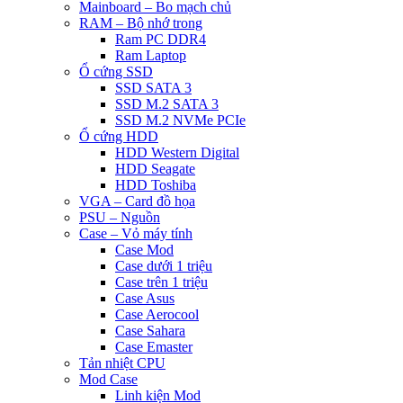
Mainboard – Bo mạch chủ
RAM – Bộ nhớ trong
Ram PC DDR4
Ram Laptop
Ổ cứng SSD
SSD SATA 3
SSD M.2 SATA 3
SSD M.2 NVMe PCIe
Ổ cứng HDD
HDD Western Digital
HDD Seagate
HDD Toshiba
VGA – Card đồ họa
PSU – Nguồn
Case – Vỏ máy tính
Case Mod
Case dưới 1 triệu
Case trên 1 triệu
Case Asus
Case Aerocool
Case Sahara
Case Emaster
Tản nhiệt CPU
Mod Case
Linh kiện Mod