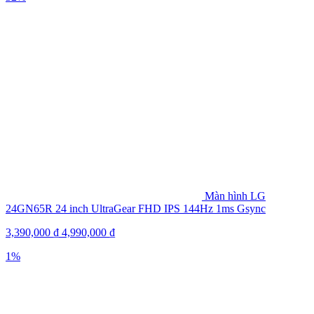
Màn hình LG
24GN65R 24 inch UltraGear FHD IPS 144Hz 1ms Gsync
3,390,000
₫
4,990,000
₫
1%