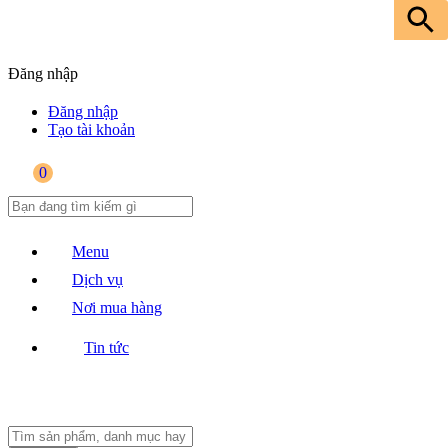
Đăng nhập
Đăng nhập
Tạo tài khoản
0
Menu
Dịch vụ
Nơi mua hàng
Tin tức