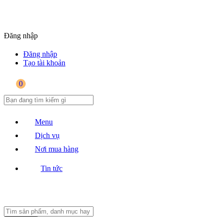
Đăng nhập
Đăng nhập
Tạo tài khoản
0
Menu
Dịch vụ
Nơi mua hàng
Tin tức