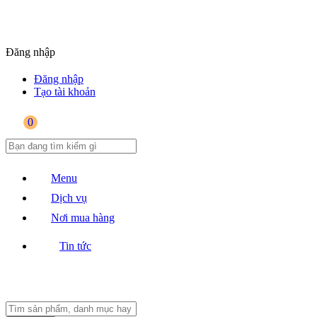
Đăng nhập
Đăng nhập
Tạo tài khoản
0
Menu
Dịch vụ
Nơi mua hàng
Tin tức