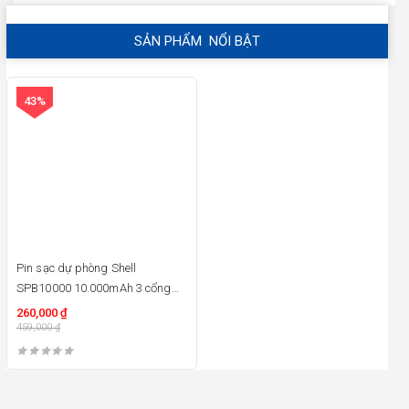
SẢN PHẨM NỔI BẬT
43%
Pin sạc dự phòng Shell
SPB10000 10.000mAh 3 cổng
Micro – Type C – USB
260,000
₫
459,000
₫