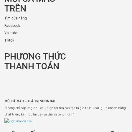
TRÊN
Tìm cửa hàng
Facebook
Youtube
Tiktok
PHƯƠNG THỨC
THANH TOÁN
MŨI CÀ MAU – GIÁ TRỊ VƯƠN XA!
“
Không chỉ đáp ứng nhu cầu hiện tại mà còn tạo ra giá trị lâu dài, giúp khách hàng
phát triển, kết nối, tin cậy và thành công hơn!
”