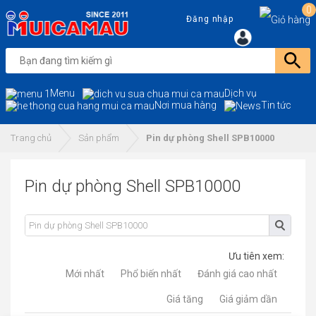
0
Đăng nhập
Menu
Dịch vụ
Nơi mua hàng
Tin tức
Trang chủ
Sản phẩm
Pin dự phòng Shell SPB10000
Pin dự phòng Shell SPB10000
Ưu tiên xem:
Mới nhất
Phổ biến nhất
Đánh giá cao nhất
Giá tăng
Giá giảm dần