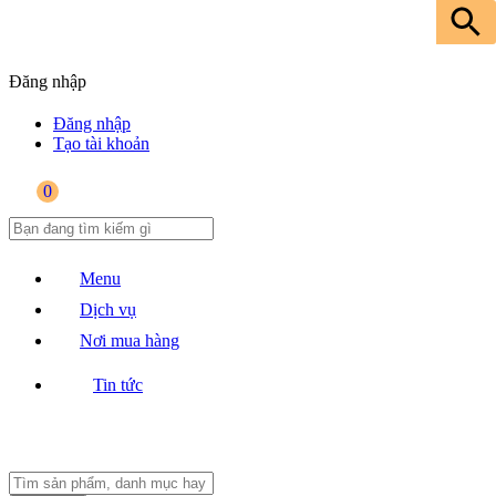
Đăng nhập
Đăng nhập
Tạo tài khoản
0
Menu
Dịch vụ
Nơi mua hàng
Tin tức