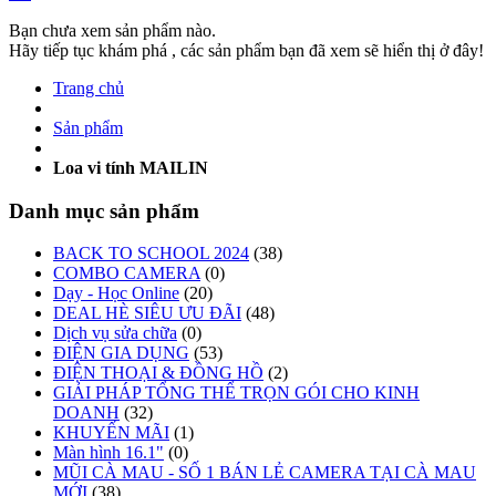
Bạn chưa xem sản phẩm nào.
Hãy tiếp tục khám phá , các sản phẩm bạn đã xem sẽ hiển thị ở đây!
Trang chủ
Sản phẩm
Loa vi tính MAILIN
Danh mục sản phẩm
BACK TO SCHOOL 2024
(38)
COMBO CAMERA
(0)
Dạy - Học Online
(20)
DEAL HÈ SIÊU ƯU ĐÃI
(48)
Dịch vụ sửa chữa
(0)
ĐIỆN GIA DỤNG
(53)
ĐIỆN THOẠI & ĐỒNG HỒ
(2)
GIẢI PHÁP TỔNG THỂ TRỌN GÓI CHO KINH
DOANH
(32)
KHUYẾN MÃI
(1)
Màn hình 16.1"
(0)
MŨI CÀ MAU - SỐ 1 BÁN LẺ CAMERA TẠI CÀ MAU
MỚI
(38)