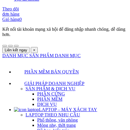
Theo dõi
đơn hàng
Giỏ hàng
0
Kết nối tài khoản mạng xã hội để đăng nhập nhanh chóng, dễ dàng
hơn.
Liên kết ngay
×
DANH MỤC SẢN PHẨM
DANH MỤC
PHẦN MỀM BẢN QUYỀN
GIẢI PHÁP DOANH NGHIỆP
SẢN PHẨM & DỊCH VỤ
PHẦN CỨNG
PHẦN MỀM
DỊCH VỤ
LAPTOP – MÁY XÁCH TAY
LAPTOP THEO NHU CẦU
Phổ thông, văn phòng
Mỏng nhẹ, thời trang