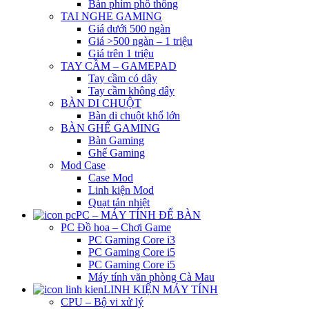
Bàn phím phổ thông
TAI NGHE GAMING
Giá dưới 500 ngàn
Giá >500 ngàn – 1 triệu
Giá trên 1 triệu
TAY CẦM – GAMEPAD
Tay cầm có dây
Tay cầm không dây
BÀN DI CHUỘT
Bàn di chuột khổ lớn
BÀN GHẾ GAMING
Bàn Gaming
Ghế Gaming
Mod Case
Case Mod
Linh kiện Mod
Quạt tản nhiệt
PC – MÁY TÍNH ĐỂ BÀN
PC Đồ họa – Chơi Game
PC Gaming Core i3
PC Gaming Core i5
PC Gaming Core i5
Máy tính văn phòng Cà Mau
LINH KIỆN MÁY TÍNH
CPU – Bộ vi xử lý