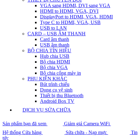
VGA sang HDMI, DVI sang VGA
HDMI to HDMI, VGA, DVI
DisplayPort to HDMI, VGA, HDMI
Type C to HDMI, VGA, USB
USB to LAN
CARD – USB ÂM THANH
Card âm thanh
USB âm thanh
BỘ CHIA TÍN HIỆU
Hub chia USB
Bộ chia HDMI
Bộ chia VGA
Bộ chia cổng máy in
PHỤ KIỆN KHÁC
Bút trình chiếu
Dụng cụ vệ sinh
Thiết bị thu Bluetooth
Android Box TV
DỊCH VỤ SỬA CHỮA
Sản phẩm bạn đã xem
Giảm giá Camera WiFi
Hệ thống Cửa hàng
Sửa chữa - Nạp mực
Tin
tức