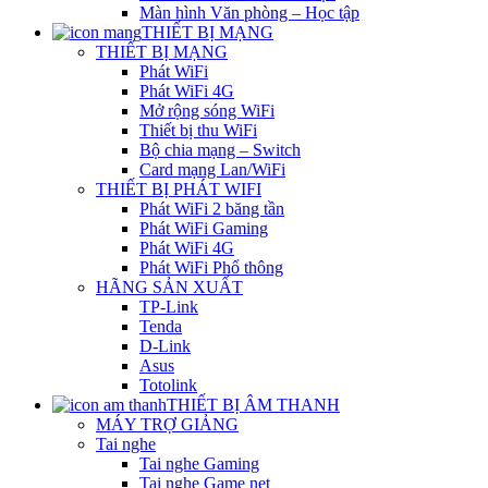
Màn hình Văn phòng – Học tập
THIẾT BỊ MẠNG
THIẾT BỊ MẠNG
Phát WiFi
Phát WiFi 4G
Mở rộng sóng WiFi
Thiết bị thu WiFi
Bộ chia mạng – Switch
Card mạng Lan/WiFi
THIẾT BỊ PHÁT WIFI
Phát WiFi 2 băng tần
Phát WiFi Gaming
Phát WiFi 4G
Phát WiFi Phổ thông
HÃNG SẢN XUẤT
TP-Link
Tenda
D-Link
Asus
Totolink
THIẾT BỊ ÂM THANH
MÁY TRỢ GIẢNG
Tai nghe
Tai nghe Gaming
Tai nghe Game net