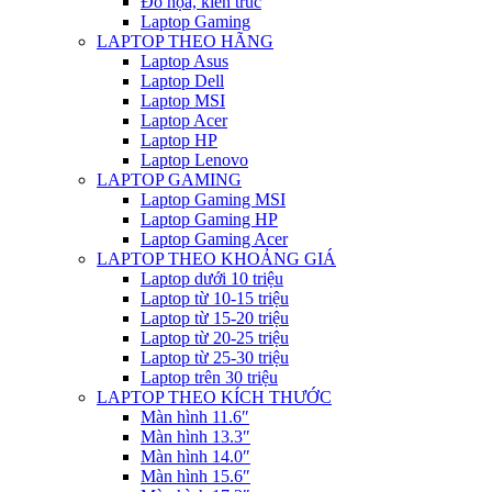
Đồ họa, kiến trúc
Laptop Gaming
LAPTOP THEO HÃNG
Laptop Asus
Laptop Dell
Laptop MSI
Laptop Acer
Laptop HP
Laptop Lenovo
LAPTOP GAMING
Laptop Gaming MSI
Laptop Gaming HP
Laptop Gaming Acer
LAPTOP THEO KHOẢNG GIÁ
Laptop dưới 10 triệu
Laptop từ 10-15 triệu
Laptop từ 15-20 triệu
Laptop từ 20-25 triệu
Laptop từ 25-30 triệu
Laptop trên 30 triệu
LAPTOP THEO KÍCH THƯỚC
Màn hình 11.6″
Màn hình 13.3″
Màn hình 14.0″
Màn hình 15.6″