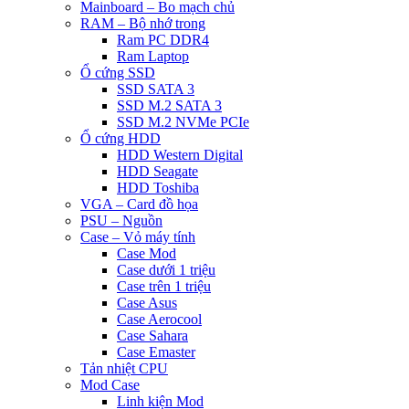
Mainboard – Bo mạch chủ
RAM – Bộ nhớ trong
Ram PC DDR4
Ram Laptop
Ổ cứng SSD
SSD SATA 3
SSD M.2 SATA 3
SSD M.2 NVMe PCIe
Ổ cứng HDD
HDD Western Digital
HDD Seagate
HDD Toshiba
VGA – Card đồ họa
PSU – Nguồn
Case – Vỏ máy tính
Case Mod
Case dưới 1 triệu
Case trên 1 triệu
Case Asus
Case Aerocool
Case Sahara
Case Emaster
Tản nhiệt CPU
Mod Case
Linh kiện Mod