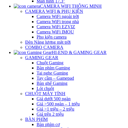
Màn hình 17.3″
CAMERA WIFI THÔNG MINH
CAMERA WIFI & PHỤ KIỆN
Camera WiFi ngoài trời
Camera WiFi trong nhà
Camera WiFi EZVIZ
Camera WiFi IMOU
Phụ kiện camera
Đèn Năng lượng mặt trời
COMBO CAMERA
HI-END & GAMING GEAR
GAMING GEAR
Chuột Gaming
Bàn phím Gaming
Tai nghe Gaming
Tay cầm – Gamepad
Bàn ghế Gaming
Lót chuột
CHUỘT MÁY TÍNH
Giá dưới 500 ngàn
Giá >500 ngàn – 1 triệu
Giá >1 triệu – 2 triệu
Giá trên 2 triệu
BÀN PHÍM
Bàn phím cơ