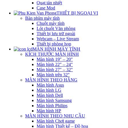
Quạt tản nhiệt
Case Mod
THIẾT BỊ NGOẠI VI
Bàn phím máy tính
Chuột máy tính
Lót chuột Văn phòng
Thiết bị lưu trữ ngoài
Webcam – Live Stream
Thiết bị phòng họp
MÀN HÌNH MÁY TÍNH
KÍCH THƯỚC MÀN HÌNH
Màn hình 19″ – 20″
Màn hình 22″ – 24″
Màn hình 27″ – 32″
Màn hình trên 32″
MÀN HÌNH THEO HÃNG
Màn hình Asus
Màn hình LG
Màn hình Dell
Màn hình Samsung
Màn hình Philips
Màn hình HP
MÀN HÌNH THEO NHU CẦU
Màn hình Chơi game
Màn hình Thiết kế – Đồ họa