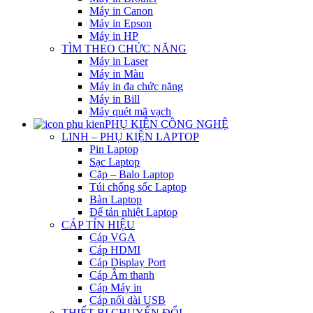
Máy in Canon
Máy in Epson
Máy in HP
TÌM THEO CHỨC NĂNG
Máy in Laser
Máy in Màu
Máy in đa chức năng
Máy in Bill
Máy quét mã vạch
PHỤ KIỆN CÔNG NGHỆ
LINH – PHỤ KIỆN LAPTOP
Pin Laptop
Sạc Laptop
Cặp – Balo Laptop
Túi chống sốc Laptop
Bàn Laptop
Đế tản nhiệt Laptop
CÁP TÍN HIỆU
Cáp VGA
Cáp HDMI
Cáp Display Port
Cáp Âm thanh
Cáp Máy in
Cáp nối dài USB
THIẾT BỊ CHUYỂN ĐỔI