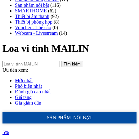
Sản phẩm nổi bật
(116)
SMARTHOME
(62)
Thiết bị âm thanh
(92)
Thiết bị phòng họp
(8)
Voucher - Thẻ cào
(0)
Webcam - Livestream
(14)
Loa vi tính MAILIN
Tìm kiếm
Ưu tiên xem:
Mới nhất
Phổ biến nhất
Đánh giá cao nhất
Giá tăng
Giá giảm dần
SẢN PHẨM NỔI BẬT
5%