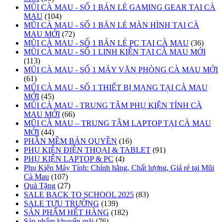
MŨI CÀ MAU - SỐ 1 BÁN LẺ GAMING GEAR TẠI CÀ
MAU
(104)
MŨI CÀ MAU - SỐ 1 BÁN LẺ MÀN HÌNH TẠI CÀ
MAU MỚI
(72)
MŨI CÀ MAU - SỐ 1 BÁN LẺ PC TẠI CÀ MAU
(36)
MŨI CÀ MAU - SỐ 1 LINH KIỆN TẠI CÀ MAU MỚI
(113)
MŨI CÀ MAU - SỐ 1 MÁY VĂN PHÒNG CÀ MAU MỚI
(61)
MŨI CÀ MAU - SỐ 1 THIẾT BỊ MẠNG TẠI CÀ MAU
MỚI
(45)
MŨI CÀ MAU - TRUNG TÂM PHỤ KIỆN TỈNH CÀ
MAU MỚI
(66)
MŨI CÀ MAU – TRUNG TÂM LAPTOP TẠI CÀ MAU
MỚI
(44)
PHẦN MỀM BẢN QUYỀN
(16)
PHỤ KIỆN ĐIỆN THOẠI & TABLET
(91)
PHỤ KIỆN LAPTOP & PC
(4)
Phụ Kiện Máy Tính: Chính hãng, Chất lượng, Giá rẻ tại Mũi
Cà Mau
(107)
Quà Tặng
(27)
SALE BACK TO SCHOOL 2025
(83)
SALE TỰU TRƯỜNG
(139)
SẢN PHẨM HẾT HÀNG
(182)
Sản phẩm khuyến mãi
(76)