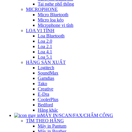
Tai nghe phổ thông
MICROPHONE
Micro Bluetooth
Micro loa kéo
Microphone vi tính
LOA VI TÍNH
Loa Bluetooth
Loa 2.0
Loa 2.1
Loa 4.1
Loa 5.1
HÃNG SẢN XUẤT
Logitech
SoundMax
Gamdias
Tako
Creative
E-Dra
CoolerPlus
Bedford
Hãng khác
MÁY IN/SCAN/FAX/CHẤM CÔNG
TÌM THEO HÃNG
Máy in Pantum
Máy in Brother