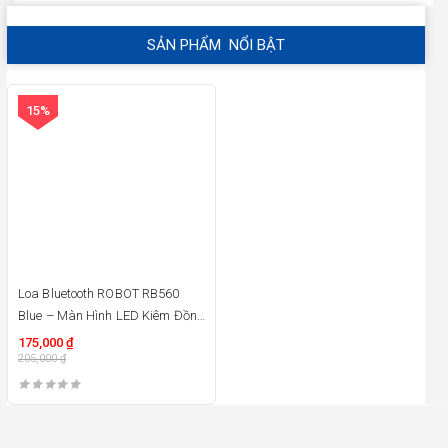
SẢN PHẨM NỔI BẬT
15%
Loa Bluetooth ROBOT RB560
Blue – Màn Hình LED Kiêm Đồng
Hồ Báo Thức
175,000
₫
205,000
₫