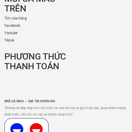
TRÊN
Tìm cửa hàng
Facebook
Youtube
Tiktok
PHƯƠNG THỨC
THANH TOÁN
MŨI CÀ MAU – GIÁ TRỊ VƯƠN XA!
“
Không chỉ đáp ứng nhu cầu hiện tại mà còn tạo ra giá trị lâu dài, giúp khách hàng
phát triển, kết nối, tin cậy và thành công hơn!
”