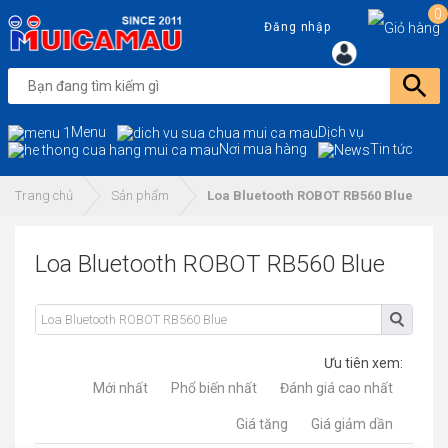
0
Đăng nhập
Menu
Dịch vụ
Nơi mua hàng
Tin tức
Trang chủ
Sản phẩm
Loa Bluetooth ROBOT RB560 Blue
Loa Bluetooth ROBOT RB560 Blue
Ưu tiên xem:
Mới nhất
Phổ biến nhất
Đánh giá cao nhất
Giá tăng
Giá giảm dần