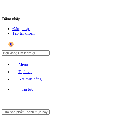
Đăng nhập
Đăng nhập
Tạo tài khoản
0
Menu
Dịch vụ
Nơi mua hàng
Tin tức